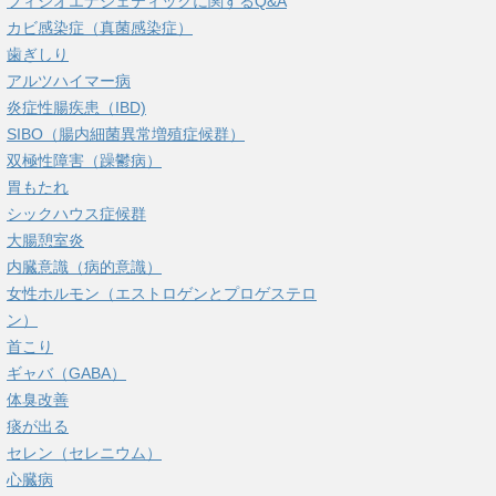
フィシオエナジェティックに関するQ&A
カビ感染症（真菌感染症）
歯ぎしり
アルツハイマー病
炎症性腸疾患（IBD)
SIBO（腸内細菌異常増殖症候群）
双極性障害（躁鬱病）
胃もたれ
シックハウス症候群
大腸憩室炎
内臓意識（病的意識）
女性ホルモン（エストロゲンとプロゲステロ
ン）
首こり
ギャバ（GABA）
体臭改善
痰が出る
セレン（セレニウム）
心臓病