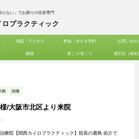
治らない」でお困りの症状専門
イロプラクティック
地図・アクセス
料金・ＷＥＢ予約
お問い合わ
腰痛
肩こり/首こり
適応症（病名
床例
頭痛
様/大阪市北区より来院
1日
治療院【関西カイロプラクティック】院長の鹿島 佑介で