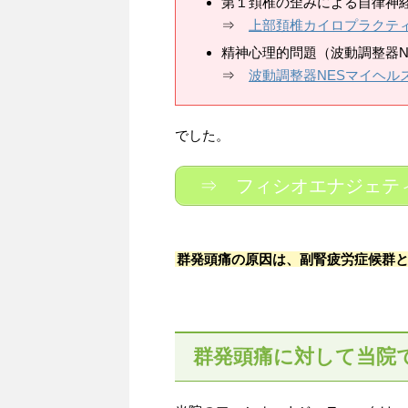
第１頚椎の歪みによる自律神
⇒
上部頚椎カイロプラクテ
精神心理的問題（波動調整器N
⇒
波動調整器NESマイヘル
でした。
⇒ フィシオエナジェテ
群発頭痛の原因は、副腎疲労症候群
群発頭痛に対して当院