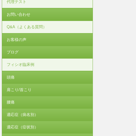
代理テスト
お問い合わせ
Q&A（よくある質問）
お客様の声
ブログ
フィシオ臨床例
頭痛
肩こり/首こり
腰痛
適応症（病名別）
適応症（症状別）