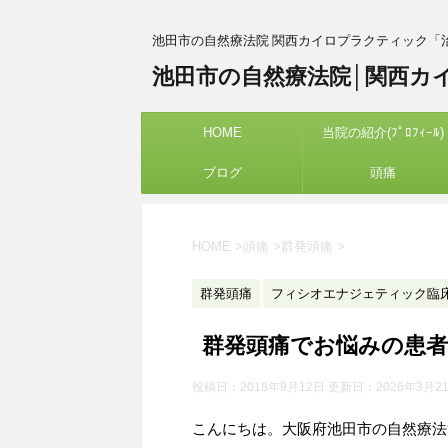
池田市の自然療法院 関西カイロプラクティック「
池田市の自然療法院│関西カ
HOME
当院の紹介(ﾌﾟﾛﾌｨｰﾙ)
ブログ
頭痛
HOME
>
頭痛
>
群発頭痛
>
群発頭痛
フィシオエナジェティック臨
群発頭痛でお悩みの患者
投稿日：2018年9月12日 更新日：
2026年3月2
こんにちは。大阪府池田市の自然療法