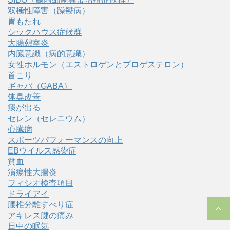
双極性障害（躁鬱病）
胃もたれ
シックハウス症候群
大腸憩室炎
内臓意識（病的意識）
女性ホルモン（エストロゲンとプロゲステロン）
首こり
ギャバ（GABA）
体臭改善
痰が出る
セレン（セレニウム）
心臓病
スポーツパフォーマンスの向上
EBウイルス感染症
貧血
潰瘍性大腸炎
フィシオ検査項目
ドライアイ
腰椎分離すべり症
アキレス腱の痛み
日中の眠気