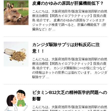
皮膚のかゆみの原因が肝臓機能低下？
こんにちは。大阪府池田市/阪急宝塚線池田駅の自然
療法治療院【関西カイロプラクティック】院長の鹿
島 佑介です。 皮膚のかゆみの原因をフィシオエナ
ジェティック検査で調べると、肝臓の機能低下（肝
臓病など）が ...
カンジダ駆除サプリは好転反応に注
意！！
こんにちは。大阪府池田市/阪急宝塚線池田駅の自然
療法治療院【関西カイロプラクティック】院長の鹿
島 佑介です。 カンジダ菌駆除に○○が役に立つなど
の情報はネットの世界には溢れています。 カンジダ
駆除サプ ...
ビタミンB12欠乏の精神医学的問題への
影響
こんにちは。大阪府池田市/阪急宝塚線池田駅の自然