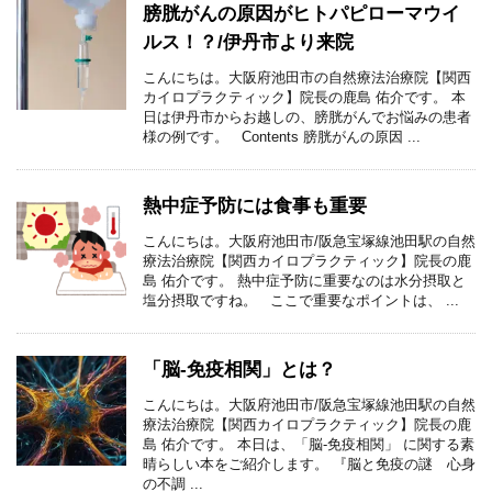
膀胱がんの原因がヒトパピローマウイ
ルス！？/伊丹市より来院
こんにちは。大阪府池田市の自然療法治療院【関西
カイロプラクティック】院長の鹿島 佑介です。 本
日は伊丹市からお越しの、膀胱がんでお悩みの患者
様の例です。 Contents 膀胱がんの原因 ...
熱中症予防には食事も重要
こんにちは。大阪府池田市/阪急宝塚線池田駅の自然
療法治療院【関西カイロプラクティック】院長の鹿
島 佑介です。 熱中症予防に重要なのは水分摂取と
塩分摂取ですね。 ここで重要なポイントは、 ...
「脳-免疫相関」とは？
こんにちは。大阪府池田市/阪急宝塚線池田駅の自然
療法治療院【関西カイロプラクティック】院長の鹿
島 佑介です。 本日は、「脳-免疫相関」 に関する素
晴らしい本をご紹介します。 『脳と免疫の謎 心身
の不調 ...