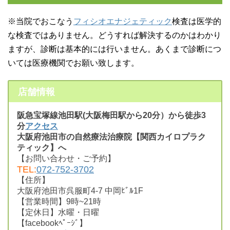
※当院でおこなう
フィシオエナジェティック
検査は医学的
な検査ではありません。どうすれば解決するのかはわかり
ますが、診断は基本的には行いません。あくまで診断につ
いては医療機関でお願い致します。
店舗情報
阪急宝塚線池田駅(大阪梅田駅から20分）から徒歩3
分
アクセス
大阪府池田市の自然療法治療院【関西カイロプラク
ティック】へ
【お問い合わせ・ご予約】
TEL:
072-752-3702
【住所】
大阪府池田市呉服町4-7 中岡ﾋﾞﾙ1F
【営業時間】9時~21時
【定休日】水曜・日曜
【facebookﾍﾟｰｼﾞ】