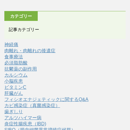
カテゴリー
記事カテゴリー
神経痛
肉離れ・肉離れの後遺症
食事療法
必須脂肪酸
抗鬱薬の副作用
カルシウム
小脳疾患
ビタミンC
肝臓がん
フィシオエナジェティックに関するQ&A
カビ感染症（真菌感染症）
歯ぎしり
アルツハイマー病
炎症性腸疾患（IBD)
SIBO（腸内細菌異常増殖症候群）