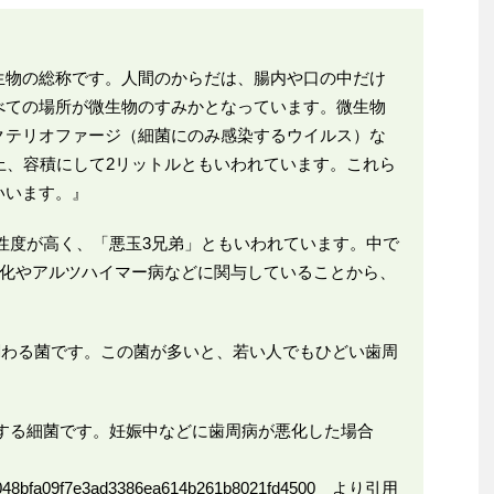
生物の総称です。人間のからだは、腸内や口の中だけ
べての場所が微生物のすみかとなっています。微生物
クテリオファージ（細菌にのみ感染するウイルス）な
上、容積にして2リットルともいわれています。これら
いいます。』
とくに悪性度が高く、「悪玉3兄弟」ともいわれています。中で
脈硬化やアルツハイマー病などに関与していることから、
に関わる菌です。この菌が多いと、若い人でもひどい歯周
増殖する細菌です。妊娠中などに歯周病が悪化した場合
/24048bfa09f7e3ad3386ea614b261b8021fd4500
より引用