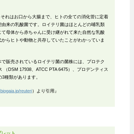
®。それはお口から大腸まで、ヒトの全ての消化管に定着
腔由来の乳酸菌です。ロイテリ菌はほとんどの哺乳類
じて母体から赤ちゃんに受け継がれて来た自然な乳酸
代からヒトや動物と共存していたことがわかっていま
本で販売されているロイテリ菌の菌株には、プロテク
（DSM 17938、ATCC PTA 6475）、プロデンティス
89）の3種類があります。
biogaia.jp/reuteri
）より引用』
ブレット