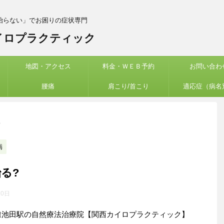
治らない」でお困りの症状専門
イロプラクティック
地図・アクセス
料金・ＷＥＢ予約
お問い合わ
腰痛
肩こり/首こり
適応症（病名
>
病
る?
20日
線池田駅の自然療法治療院【関西カイロプラクティック】