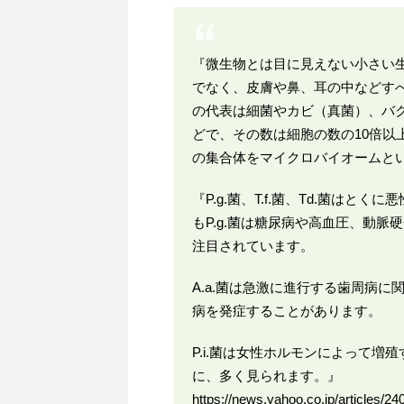
『微生物とは目に見えない小さい
でなく、皮膚や鼻、耳の中などす
の代表は細菌やカビ（真菌）、バ
どで、その数は細胞の数の10倍以
の集合体をマイクロバイオームと
『P.g.菌、T.f.菌、Td.菌は
もP.g.菌は糖尿病や高血圧、動
注目されています。
A.a.菌は急激に進行する歯周病
病を発症することがあります。
P.i.菌は女性ホルモンによって
に、多く見られます。』
https://news.yahoo.co.jp/articles