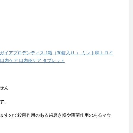
アプロデンティス 1箱（30錠入り ） ミント味 L.ロイ
 口内ケア 口内炎ケア タブレット
せん
す。
ますので殺菌作用のある歯磨き粉や殺菌作用のあるマウ