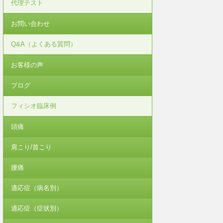
代理テスト
お問い合わせ
Q&A（よくある質問）
お客様の声
ブログ
フィシオ臨床例
頭痛
肩こり/首こり
腰痛
適応症（病名別）
適応症（症状別）