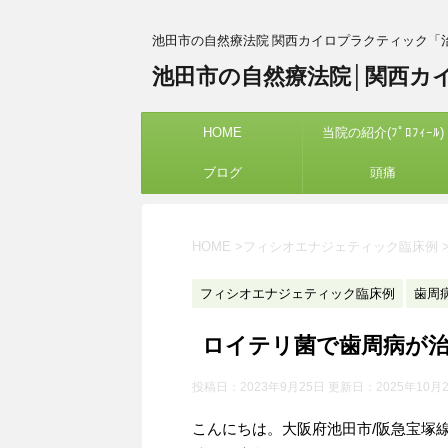
池田市の自然療法院 関西カイロプラクティック「
池田市の自然療法院│関西カ
HOME
当院の紹介(ﾌﾟﾛﾌｨｰﾙ)
ブログ
頭痛
HOME
>
フィシオエナジェティック臨床例
フィシオエナジェティック臨床例
歯周
ロイテリ菌で歯周病が治
投稿日：2023年9月25日 更新日：
2025年10月
こんにちは。大阪府池田市/阪急宝塚