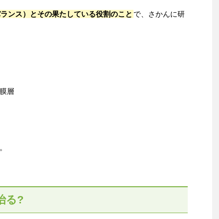
バランス）とその果たしている役割のこと
で、さかんに研
膜層
。
治る?