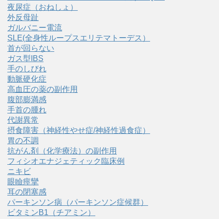
夜尿症（おねしょ）
外反母趾
ガルバニー電流
SLE(全身性ループスエリテマトーデス）
首が回らない
ガス型IBS
手のしびれ
動脈硬化症
高血圧の薬の副作用
腹部膨満感
手首の腫れ
代謝異常
摂食障害（神経性やせ症/神経性過食症）
胃の不調
抗がん剤（化学療法）の副作用
フィシオエナジェティック臨床例
ニキビ
眼瞼痙攣
耳の閉塞感
パーキンソン病（パーキンソン症候群）
ビタミンB1（チアミン）