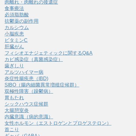
肉離れ・肉離れの後遺症
食事療法
必須脂肪酸
抗鬱薬の副作用
カルシウム
小脳疾患
ビタミンC
肝臓がん
フィシオエナジェティックに関するQ&A
カビ感染症（真菌感染症）
歯ぎしり
アルツハイマー病
炎症性腸疾患（IBD)
SIBO（腸内細菌異常増殖症候群）
双極性障害（躁鬱病）
胃もたれ
シックハウス症候群
大腸憩室炎
内臓意識（病的意識）
女性ホルモン（エストロゲンとプロゲステロン）
首こり
ギャバ（GABA）