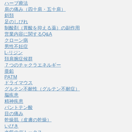
ハーブ療法
肩の痛み（四十肩・五十肩）
斜頚
足のしびれ
制酸剤（胃酸を抑える薬）の副作用
営業内容に関するQ&A
クローン病
男性不妊症
L-リジン
頚肩腕症候群
７つのチャクラエネルギー
亜鉛
PATM
ドライマウス
グルテン不耐性（グルテン不耐症）
脳疾患
精神疾患
パントテン酸
目の痛み
乾燥肌（皮膚の乾燥）
いびき