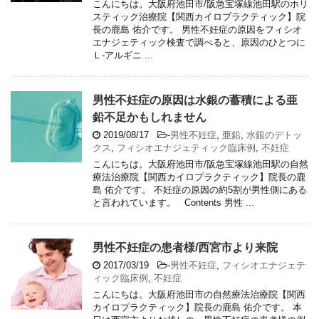
こんにちは。大阪府池田市/阪急宝塚線池田駅のホリ
スティック治療院【関西カイロプラクティック】院
長の鹿島 佑介です。 男性不妊症の原因をフィシオ
エナジェティック検査で調べると、原因のひとつに
Ｌ-アルギニ ...
男性不妊症の原因は水銀の蓄積による亜
鉛不足かもしれません
2019/08/17
-
男性不妊症
,
亜鉛
,
水銀のデトッ
クス
,
フィシオエナジェティック臨床例
,
不妊症
こんにちは。大阪府池田市/阪急宝塚線池田駅の自然
療法治療院【関西カイロプラクティック】院長の鹿
島 佑介です。 不妊症の原因の約5割が男性側にある
と言われています。 Contents 男性 ...
男性不妊症の患者様/西宮市より来院
2017/03/19
-
男性不妊症
,
フィシオエナジェテ
ィック臨床例
,
不妊症
こんにちは。大阪府池田市の自然療法治療院【関西
カイロプラクティック】院長の鹿島 佑介です。 本