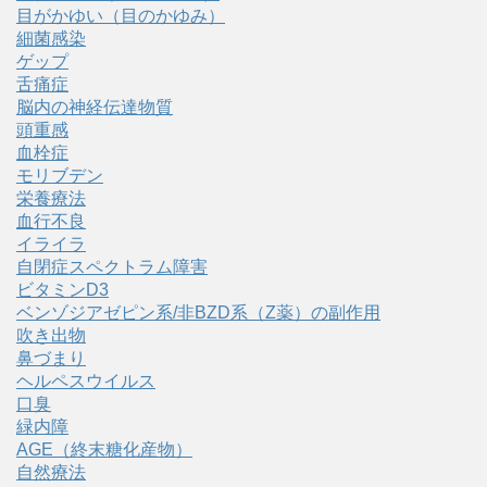
目がかゆい（目のかゆみ）
細菌感染
ゲップ
舌痛症
脳内の神経伝達物質
頭重感
血栓症
モリブデン
栄養療法
血行不良
イライラ
自閉症スペクトラム障害
ビタミンD3
ベンゾジアゼピン系/非BZD系（Z薬）の副作用
吹き出物
鼻づまり
ヘルペスウイルス
口臭
緑内障
AGE（終末糖化産物）
自然療法