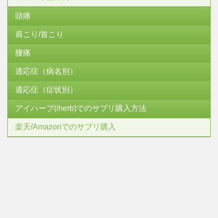
頭痛
肩こり/首こり
腰痛
適応症（病名別）
適応症（症状別）
アイハーブ(iherb)でのサプリ購入方法
楽天/Amazonでのサプリ購入