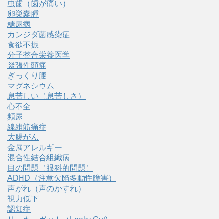
虫歯（歯が痛い）
卵巣嚢腫
糖尿病
カンジダ菌感染症
食欲不振
分子整合栄養医学
緊張性頭痛
ぎっくり腰
マグネシウム
息苦しい（息苦しさ）
心不全
頻尿
線維筋痛症
大腸がん
金属アレルギー
混合性結合組織病
目の問題（眼科的問題）
ADHD（注意欠陥多動性障害）
声がれ（声のかすれ）
視力低下
認知症