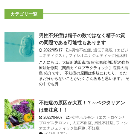
カテゴリ一覧
男性不妊症は精子の数ではなく精子の質
の問題である可能性もあります
2022/05/17
-
男性不妊症
,
遺伝子発現（エピジ
ェネティクス）
,
フィシオエナジェティック臨床例
こんにちは。大阪府池田市/阪急宝塚線池田駅の自然
療法治療院【関西カイロプラクティック】院長の鹿
島 佑介です。 不妊症の原因は多岐にわたり、まだ
まだ分からないことがたくさんあると思います。 そ
の中でも男 ...
不妊症の原因が大豆！？～ベジタリアン
は要注意！！
2022/04/07
-
女性ホルモン（エストロゲンと
プロゲステロン）
,
大豆不耐症
,
男性不妊症
,
フィシ
オエナジェティック臨床例
,
不妊症
ベジタリアン