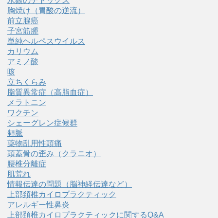
水銀のデトックス
胸焼け（胃酸の逆流）
前立腺癌
子宮筋腫
単純ヘルペスウイルス
カリウム
アミノ酸
咳
立ちくらみ
脂質異常症（高脂血症）
メラトニン
ワクチン
シェーグレン症候群
頻脈
薬物乱用性頭痛
頭蓋骨の歪み（クラニオ）
腰椎分離症
肌荒れ
情報伝達の問題（脳神経伝達など）
上部頚椎カイロプラクティック
アレルギー性鼻炎
上部頚椎カイロプラクティックに関するQ&A