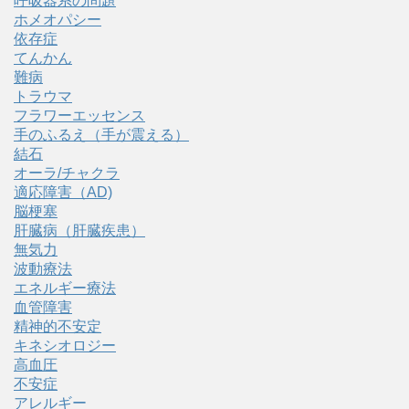
呼吸器系の問題
ホメオパシー
依存症
てんかん
難病
トラウマ
フラワーエッセンス
手のふるえ（手が震える）
結石
オーラ/チャクラ
適応障害（AD)
脳梗塞
肝臓病（肝臓疾患）
無気力
波動療法
エネルギー療法
血管障害
精神的不安定
キネシオロジー
高血圧
不安症
アレルギー