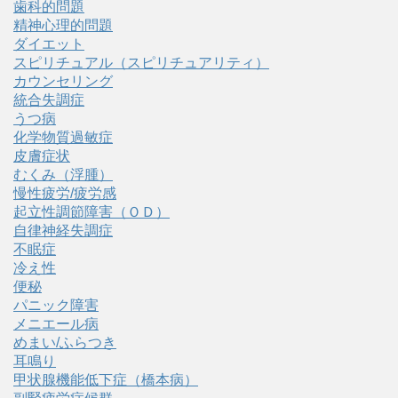
歯科的問題
精神心理的問題
ダイエット
スピリチュアル（スピリチュアリティ）
カウンセリング
統合失調症
うつ病
化学物質過敏症
皮膚症状
むくみ（浮腫）
慢性疲労/疲労感
起立性調節障害（ＯＤ）
自律神経失調症
不眠症
冷え性
便秘
パニック障害
メニエール病
めまい/ふらつき
耳鳴り
甲状腺機能低下症（橋本病）