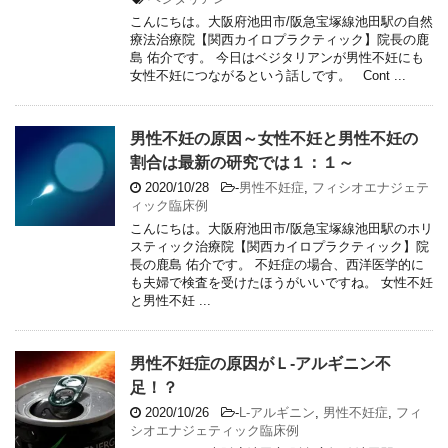
こんにちは。大阪府池田市/阪急宝塚線池田駅の自然
療法治療院【関西カイロプラクティック】院長の鹿
島 佑介です。 今日はベジタリアンが男性不妊にも
女性不妊につながるという話しです。 Cont ...
男性不妊の原因～女性不妊と男性不妊の
割合は最新の研究では１：１～
2020/10/28
-
男性不妊症
,
フィシオエナジェテ
ィック臨床例
こんにちは。大阪府池田市/阪急宝塚線池田駅のホリ
スティック治療院【関西カイロプラクティック】院
長の鹿島 佑介です。 不妊症の場合、西洋医学的に
も夫婦で検査を受けたほうがいいですね。 女性不妊
と男性不妊 ...
男性不妊症の原因がＬ-アルギニン不
足！？
2020/10/26
-
L-アルギニン
,
男性不妊症
,
フィ
シオエナジェティック臨床例