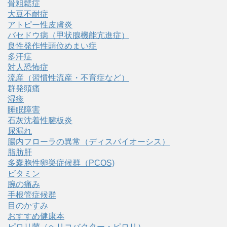
骨粗鬆症
大豆不耐症
アトピー性皮膚炎
バセドウ病（甲状腺機能亢進症）
良性発作性頭位めまい症
多汗症
対人恐怖症
流産（習慣性流産・不育症など）
群発頭痛
湿疹
睡眠障害
石灰沈着性腱板炎
尿漏れ
腸内フローラの異常（ディスバイオーシス）
脂肪肝
多嚢胞性卵巣症候群（PCOS)
ビタミン
腕の痛み
手根管症候群
目のかすみ
おすすめ健康本
ピロリ菌（ヘリコバクター・ピロリ）