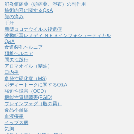
消炎鎮痛薬（頭痛薬、湿布）の副作用
施術内容に関するQ&A
顔の痛み
手汗
新型コロナウイルス後遺症
波動転写レメディ ＮＥＳインフォシューティカル
Q&A
食道裂孔ヘルニア
頚椎ヘルニア
間欠性跛行
アロマオイル（精油）
口内炎
多発性硬化症（MS)
ボディートークに関するQ&A
強迫性障害（OCD）
機能性胃腸障害(FGID)
ブレインフォグ（脳の霧）
食品不耐症
血液疾患
イップス病
気胸