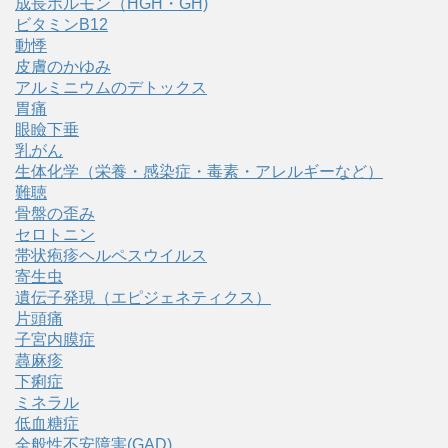
成長ホルモン（HGH・GH)
ビタミンB12
動悸
皮膚のかゆみ
アルミニウムのデトックス
胃痛
眼瞼下垂
乳がん
生体化学（栄養・感染症・毒素・アレルギーなど）
難聴
骨盤の歪み
セロトニン
帯状疱疹ヘルペスウイルス
寄生虫
遺伝子発現（エピジェネティクス）
片頭痛
子宮内膜症
蕁麻疹
下痢症
ミネラル
低血糖症
全般性不安障害(GAD)