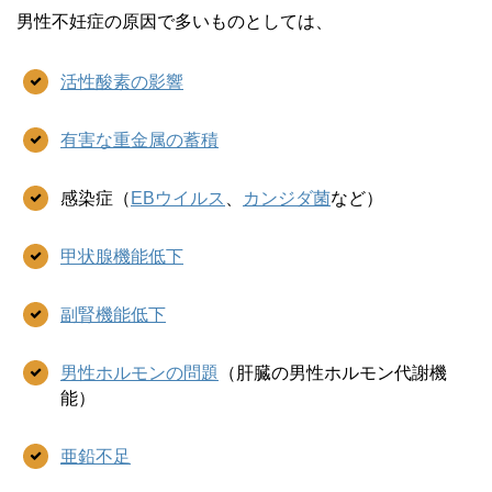
男性不妊症の原因で多いものとしては、
活性酸素の影響
有害な重金属の蓄積
感染症（
EBウイルス
、
カンジダ菌
など）
甲状腺機能低下
副腎機能低下
男性ホルモンの問題
（肝臓の男性ホルモン代謝機
能）
亜鉛不足