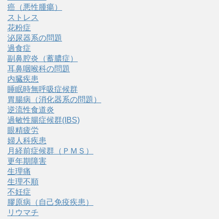
癌（悪性腫瘍）
ストレス
花粉症
泌尿器系の問題
過食症
副鼻腔炎（蓄膿症）
耳鼻咽喉科の問題
内臓疾患
睡眠時無呼吸症候群
胃腸病（消化器系の問題）
逆流性食道炎
過敏性腸症候群(IBS)
眼精疲労
婦人科疾患
月経前症候群（ＰＭＳ）
更年期障害
生理痛
生理不順
不妊症
膠原病（自己免疫疾患）
リウマチ