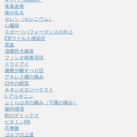
体臭改善
痰が出る
セレン（セレニウム）
心臓病
スポーツパフォーマンスの向上
EBウイルス感染症
貧血
潰瘍性大腸炎
フィシオ検査項目
ドライアイ
腰椎分離すべり症
アキレス腱の痛み
日中の眠気
キネシオロジーテスト
L-アルギニン
ふくらはぎの痛み（下腿の痛み）
腸内環境
鉄のデトックス
ビタミンB6
不整脈
ゴルフの上達