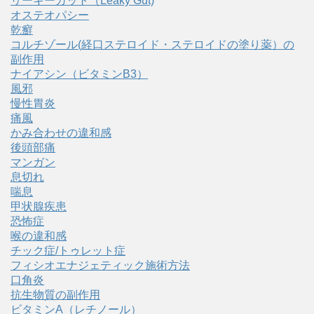
リーキーガット（Leaky Gut)
オステオパシー
乾癬
コルチゾール(経口ステロイド・ステロイドの塗り薬）の
副作用
ナイアシン（ビタミンB3）
風邪
慢性胃炎
痛風
かみ合わせの違和感
後頭部痛
マンガン
息切れ
喘息
甲状腺疾患
恐怖症
喉の違和感
チック症/トゥレット症
フィシオエナジェティック施術方法
口角炎
抗生物質の副作用
ビタミンA（レチノール）