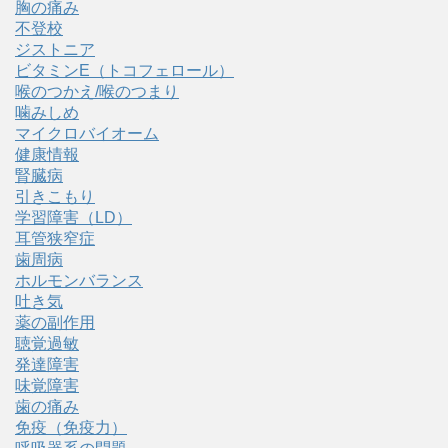
胸の痛み
不登校
ジストニア
ビタミンE（トコフェロール）
喉のつかえ/喉のつまり
噛みしめ
マイクロバイオーム
健康情報
腎臓病
引きこもり
学習障害（LD）
耳管狭窄症
歯周病
ホルモンバランス
吐き気
薬の副作用
聴覚過敏
発達障害
味覚障害
歯の痛み
免疫（免疫力）