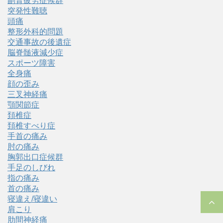
副腎疲労症候群
突発性難聴
頭痛
整形外科的問題
交通事故の後遺症
脳脊髄液減少症
スポーツ障害
全身痛
顔の歪み
三叉神経痛
顎関節症
頚椎症
頚椎すべり症
手首の痛み
肘の痛み
胸郭出口症候群
手足のしびれ
指の痛み
首の痛み
寝違え/寝違い
肩こり
肋間神経痛