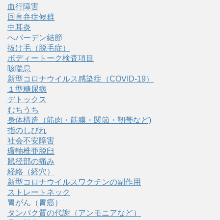
血行障害
回盲弁症候群
中耳炎
へバーデン結節
抜け毛（脱毛症）
ボディートーク検査項目
咳喘息
新型コロナウイルス感染症（COVID‑19）
１型糖尿病
デトックス
むちうち
身体構造（筋肉・筋膜・関節・靭帯など)
指のしびれ
社会不安障害
環軸椎亜脱臼
鼠径部の痛み
経絡（経穴）
新型コロナウイルスワクチンの副作用
ストレートネック
胃がん（胃癌）
タンパク質の代謝（アンモニアなど）