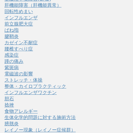
肝機能障害（肝機能異常）
回転性めまい
インフルエンザ
前立腺肥大症
ばね指
腱鞘炎
カゼイン不耐症
腰椎すべり症
感染症
踵の痛み
紫斑病
電磁波の影響
ストレッチ・体操
整体・カイロプラクティック
インフルエンザワクチン
胆石
捻挫
食物アレルギー
生体化学的問題に対する施術方法
膀胱炎
レイノー現象（レイノー症候群）