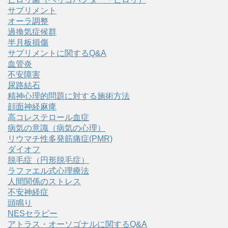
サプリメント
オーラ調整
過換気症候群
半月板損傷
サプリメントに関するQ&A
血管炎
不安障害
尿路結石
精神心理的問題に対する施術方法
顔面神経麻痺
高コレステロール血症
病気の意識（病気の心理）
リウマチ性多発筋痛症(PMR)
ダイオフ
脱毛症（円形脱毛症）
ラファエル式心理療法
人間関係のストレス
不安神経症
頭鳴り
NESセラピー
アトラス・オーソゴナルに関するQ&A