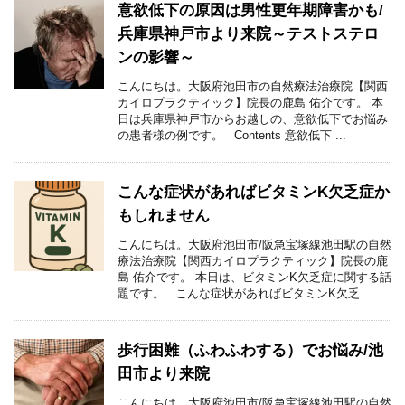
意欲低下の原因は男性更年期障害かも/
兵庫県神戸市より来院～テストステロ
ンの影響～
こんにちは。大阪府池田市の自然療法治療院【関西
カイロプラクティック】院長の鹿島 佑介です。 本
日は兵庫県神戸市からお越しの、意欲低下でお悩み
の患者様の例です。 Contents 意欲低下 ...
こんな症状があればビタミンK欠乏症か
もしれません
こんにちは。大阪府池田市/阪急宝塚線池田駅の自然
療法治療院【関西カイロプラクティック】院長の鹿
島 佑介です。 本日は、ビタミンK欠乏症に関する話
題です。 こんな症状があればビタミンK欠乏 ...
歩行困難（ふわふわする）でお悩み/池
田市より来院
こんにちは。大阪府池田市/阪急宝塚線池田駅の自然