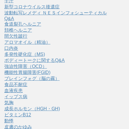
手汗
新型コロナウイルス後遺症
波動転写レメディ ＮＥＳインフォシューティカル
Q&A
食道裂孔ヘルニア
頚椎ヘルニア
間欠性跛行
アロマオイル（精油）
口内炎
多発性硬化症（MS)
ボディートークに関するQ&A
強迫性障害（OCD）
機能性胃腸障害(FGID)
ブレインフォグ（脳の霧）
食品不耐症
血液疾患
イップス病
気胸
成長ホルモン（HGH・GH)
ビタミンB12
動悸
皮膚のかゆみ