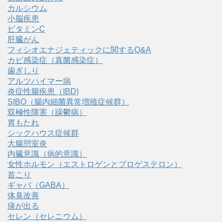
カルシウム
小脳疾患
ビタミンC
肝臓がん
フィシオエナジェティックに関するQ&A
カビ感染症（真菌感染症）
歯ぎしり
アルツハイマー病
炎症性腸疾患（IBD)
SIBO（腸内細菌異常増殖症候群）
双極性障害（躁鬱病）
胃もたれ
シックハウス症候群
大腸憩室炎
内臓意識（病的意識）
女性ホルモン（エストロゲンとプロゲステロン）
首こり
ギャバ（GABA）
体臭改善
痰が出る
セレン（セレニウム）