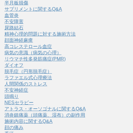
半月板損傷
サプリメントに関するQ&A
血管炎
不安障害
尿路結石
精神心理的問題に対する施術方法
顔面神経麻痺
高コレステロール血症
病気の意識（病気の心理）
リウマチ性多発筋痛症(PMR)
ダイオフ
脱毛症（円形脱毛症）
ラファエル式心理療法
人間関係のストレス
不安神経症
頭鳴り
NESセラピー
アトラス・オーソゴナルに関するQ&A
消炎鎮痛薬（頭痛薬、湿布）の副作用
施術内容に関するQ&A
顔の痛み