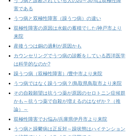
うつ病と診断されている人の20～30%は双極性障
害である
うつ病と双極性障害（躁うつ病）の違い
双極性障害の原因は水銀の蓄積でした/神戸市より
来院
産後うつは銅の過剰が原因かも
カウンセリングでうつ病の診断をしている西洋医学
は科学的なのか?
躁うつ病（双極性障害）/豊中市より来院
うつ病ではなく躁うつ病？/鳥取県鳥取市より来院
その自殺願望は抗うつ薬が原因のセロトニン症候群
かも～抗うつ薬で自殺が増えるのはなぜか？（推
論）～
双極性障害でお悩み/兵庫県伊丹市より来院
うつ病と躁鬱病は正反対～躁状態はハイテンション