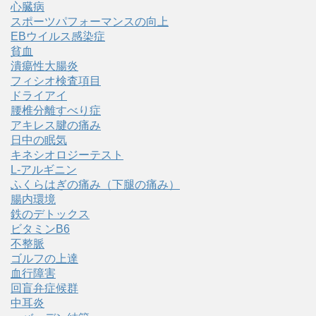
心臓病
スポーツパフォーマンスの向上
EBウイルス感染症
貧血
潰瘍性大腸炎
フィシオ検査項目
ドライアイ
腰椎分離すべり症
アキレス腱の痛み
日中の眠気
キネシオロジーテスト
L-アルギニン
ふくらはぎの痛み（下腿の痛み）
腸内環境
鉄のデトックス
ビタミンB6
不整脈
ゴルフの上達
血行障害
回盲弁症候群
中耳炎