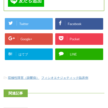
Twitter
Facebook
Google+
Pocket
B!
はてブ
LINE
-
双極性障害（躁鬱病）
,
フィシオエナジェティック臨床例
関連記事