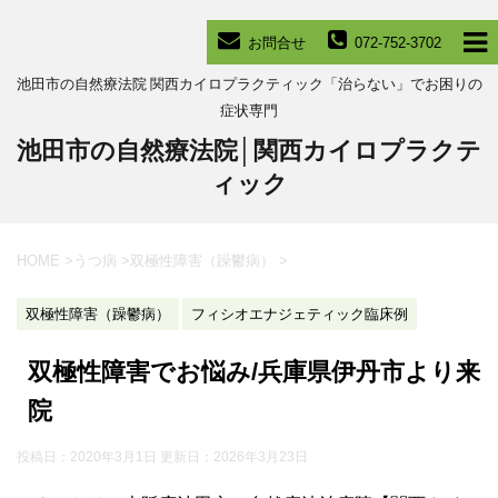
お問合せ
072-752-3702
池田市の自然療法院 関西カイロプラクティック「治らない」でお困りの
症状専門
池田市の自然療法院│関西カイロプラクテ
ィック
HOME
>
うつ病
>
双極性障害（躁鬱病）
>
双極性障害（躁鬱病）
フィシオエナジェティック臨床例
双極性障害でお悩み/兵庫県伊丹市より来
院
投稿日：2020年3月1日 更新日：
2026年3月23日