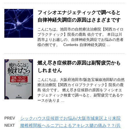
フィシオエナジェティックで調べると
自律神経失調症の原因はさまざまです
こんにちは。池田市の自然療法治療院【関西カイロ
プラクティック】院長の鹿島 佑介です。 本日は川
西市よりお越しの、自律神経失調症でお悩みの患者
様の例です。 Contents 自律神経失調症 ...
燃え尽き症候群の原因は副腎疲労かも
しれません
こんにちは。大阪府池田市/阪急宝塚線池田駅の自然
療法治療院【関西カイロプラクティック】院長の鹿
島 佑介です。 燃え尽き症候群の原因をフィシオエ
ナジェティック検査で調べると、副腎疲労であるケ
ースがありま ...
PREV
シックハウス症候群でお悩み/大阪市城東区より来院
NEXT
腰椎椎間板ヘルニアによるアキレス腱の痛み？？/兵