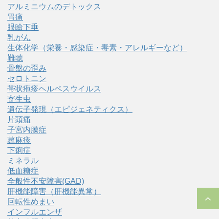
アルミニウムのデトックス
胃痛
眼瞼下垂
乳がん
生体化学（栄養・感染症・毒素・アレルギーなど）
難聴
骨盤の歪み
セロトニン
帯状疱疹ヘルペスウイルス
寄生虫
遺伝子発現（エピジェネティクス）
片頭痛
子宮内膜症
蕁麻疹
下痢症
ミネラル
低血糖症
全般性不安障害(GAD)
肝機能障害（肝機能異常）
回転性めまい
インフルエンザ