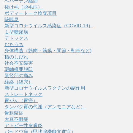
へバーデン結節
抜け毛（脱毛症）
ボディートーク検査項目
咳喘息
新型コロナウイルス感染症（COVID‑19）
１型糖尿病
デトックス
むちうち
身体構造（筋肉・筋膜・関節・靭帯など)
指のしびれ
社会不安障害
環軸椎亜脱臼
鼠径部の痛み
経絡（経穴）
新型コロナウイルスワクチンの副作用
ストレートネック
胃がん（胃癌）
タンパク質の代謝（アンモニアなど）
骨粗鬆症
大豆不耐症
アトピー性皮膚炎
バセドウ病（甲状腺機能亢進症）