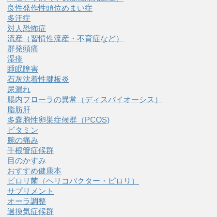
良性発作性頭位めまい症
多汗症
対人恐怖症
流産（習慣性流産・不育症など）
群発頭痛
湿疹
睡眠障害
石灰沈着性腱板炎
尿漏れ
腸内フローラの異常（ディスバイオーシス）
脂肪肝
多嚢胞性卵巣症候群（PCOS)
ビタミン
腕の痛み
手根管症候群
目のかすみ
おすすめ健康本
ピロリ菌（ヘリコバクター・ピロリ）
サプリメント
オーラ調整
過換気症候群