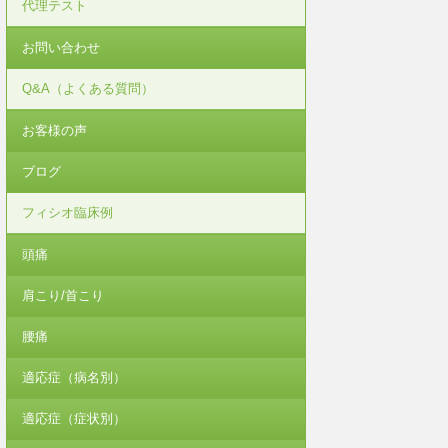
代理テスト
お問い合わせ
Q&A（よくある質問）
お客様の声
ブログ
フィシオ臨床例
頭痛
肩こり/首こり
腰痛
適応症（病名別）
適応症（症状別）