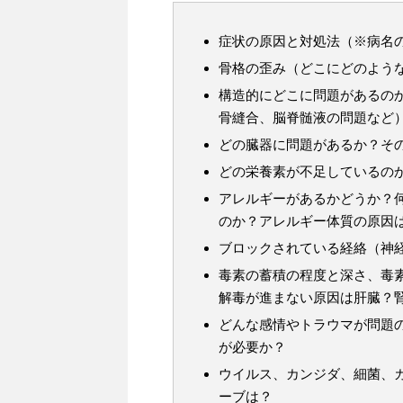
症状の原因と対処法（※病名
骨格の歪み（どこにどのよう
構造的にどこに問題があるの
骨縫合、脳脊髄液の問題など
どの臓器に問題があるか？そ
どの栄養素が不足しているの
アレルギーがあるかどうか？
のか？アレルギー体質の原因
ブロックされている経絡（神
毒素の蓄積の程度と深さ、毒
解毒が進まない原因は肝臓？
どんな感情やトラウマが問題
が必要か？
ウイルス、カンジダ、細菌、
ーブは？