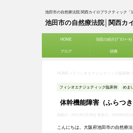
池田市の自然療法院 関西カイロプラクティック「
池田市の自然療法院│関西カ
HOME
当院の紹介(ﾌﾟﾛﾌｨｰﾙ)
ブログ
頭痛
HOME
>
フィシオエナジェティック臨床例
フィシオエナジェティック臨床例
めま
体幹機能障害（ふらつき
投稿日：2021年2月28日 更新日：
2026年6月2
こんにちは。大阪府池田市の自然療法