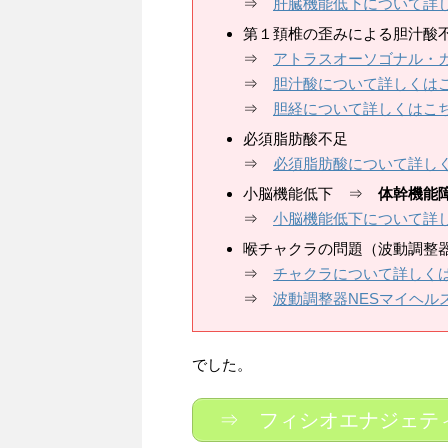
⇒
肝臓機能低下について詳
第１頚椎の歪みによる胆汁酸
⇒
アトラスオーソゴナル・
⇒
胆汁酸について詳しくは
⇒
胆経について詳しくはこ
必須脂肪酸不足
⇒
必須脂肪酸について詳し
小脳機能低下 ⇒
体幹機能
⇒
小脳機能低下について詳
喉チャクラの問題（波動調整器
⇒
チャクラについて詳しく
⇒
波動調整器NESマイヘル
でした。
⇒ フィシオエナジェテ