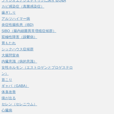
フィシオエナジェティックに関するQ&A
カビ感染症（真菌感染症）
歯ぎしり
アルツハイマー病
炎症性腸疾患（IBD)
SIBO（腸内細菌異常増殖症候群）
双極性障害（躁鬱病）
胃もたれ
シックハウス症候群
大腸憩室炎
内臓意識（病的意識）
女性ホルモン（エストロゲンとプロゲステロ
ン）
首こり
ギャバ（GABA）
体臭改善
痰が出る
セレン（セレニウム）
心臓病