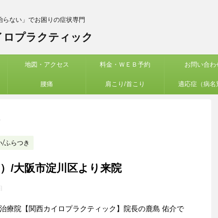
治らない」でお困りの症状専門
イロプラクティック
地図・アクセス
料金・ＷＥＢ予約
お問い合わ
腰痛
肩こり/首こり
適応症（病名
>
い/ふらつき
）/大阪市淀川区より来院
日
治療院【関西カイロプラクティック】院長の鹿島 佑介で