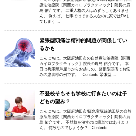
療法治療院【関西カイロプラクティック】院長の鹿
島 佑介です。 二重人格の人はめずらしくありませ
ん。 例えば、 仕事ではできる人なのに家ではDVし
てしまう ...
緊張型頭痛は精神的問題が関係してい
るかも
こんにちは。大阪府池田市の自然療法治療院【関西
カイロプラクティック】院長の鹿島 佑介です。 本
日は兵庫県芦屋市からお越しの、緊張型頭痛でお悩
みの患者様の例です。 Contents 緊張型 ...
不登校そもそも学校に行きたいのは子
どもの望み？
こんにちは。大阪府池田市/阪急宝塚線池田駅の自然
療法治療院【関西カイロプラクティック】院長の鹿
島 佑介です。 不登校を治すのは簡単ではありませ
ん。 何故なのでしょうか？ Contents ...