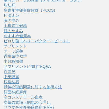
腸内フローラの異常（ディスバイオーシス）
脂肪肝
多嚢胞性卵巣症候群（PCOS)
ビタミン
腕の痛み
手根管症候群
目のかすみ
おすすめ健康本
ピロリ菌（ヘリコバクター・ピロリ）
サプリメント
オーラ調整
過換気症候群
半月板損傷
サプリメントに関するQ&A
血管炎
不安障害
尿路結石
精神心理的問題に対する施術方法
顔面神経麻痺
高コレステロール血症
病気の意識（病気の心理）
リウマチ性多発筋痛症(PMR)