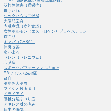
SIBO（腸内細菌異常増殖症候群）
双極性障害（躁鬱病）
胃もたれ
シックハウス症候群
大腸憩室炎
内臓意識（病的意識）
女性ホルモン（エストロゲンとプロゲステロン）
首こり
ギャバ（GABA）
体臭改善
痰が出る
セレン（セレニウム）
心臓病
スポーツパフォーマンスの向上
EBウイルス感染症
貧血
潰瘍性大腸炎
フィシオ検査項目
ドライアイ
腰椎分離すべり症
アキレス腱の痛み
日中の眠気