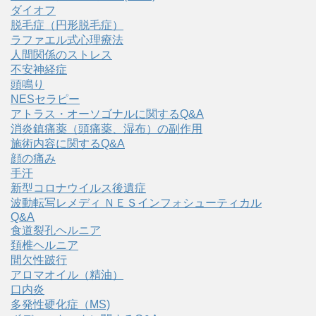
ダイオフ
脱毛症（円形脱毛症）
ラファエル式心理療法
人間関係のストレス
不安神経症
頭鳴り
NESセラピー
アトラス・オーソゴナルに関するQ&A
消炎鎮痛薬（頭痛薬、湿布）の副作用
施術内容に関するQ&A
顔の痛み
手汗
新型コロナウイルス後遺症
波動転写レメディ ＮＥＳインフォシューティカル
Q&A
食道裂孔ヘルニア
頚椎ヘルニア
間欠性跛行
アロマオイル（精油）
口内炎
多発性硬化症（MS)