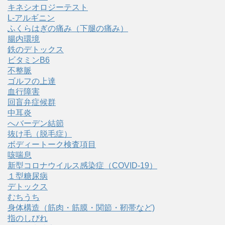
キネシオロジーテスト
L-アルギニン
ふくらはぎの痛み（下腿の痛み）
腸内環境
鉄のデトックス
ビタミンB6
不整脈
ゴルフの上達
血行障害
回盲弁症候群
中耳炎
へバーデン結節
抜け毛（脱毛症）
ボディートーク検査項目
咳喘息
新型コロナウイルス感染症（COVID‑19）
１型糖尿病
デトックス
むちうち
身体構造（筋肉・筋膜・関節・靭帯など)
指のしびれ