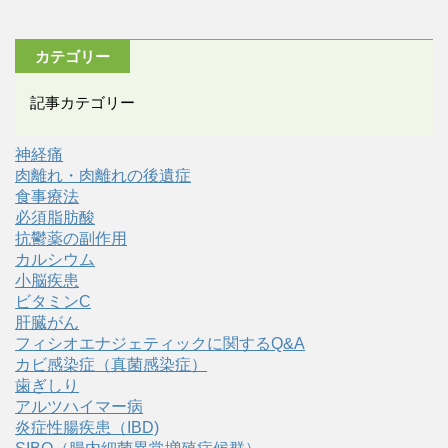
カテゴリー
記事カテゴリー
神経痛
肉離れ・肉離れの後遺症
食事療法
必須脂肪酸
抗鬱薬の副作用
カルシウム
小脳疾患
ビタミンC
肝臓がん
フィシオエナジェティックに関するQ&A
カビ感染症（真菌感染症）
歯ぎしり
アルツハイマー病
炎症性腸疾患（IBD)