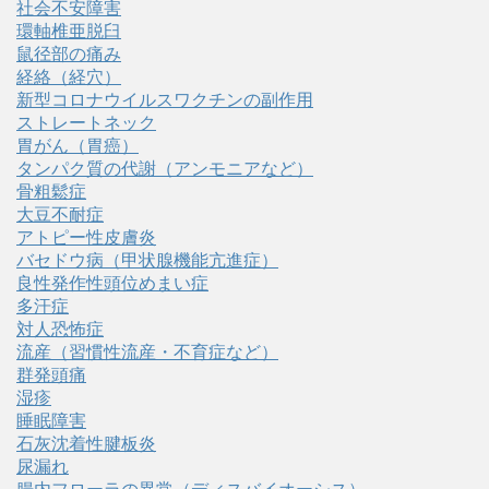
社会不安障害
環軸椎亜脱臼
鼠径部の痛み
経絡（経穴）
新型コロナウイルスワクチンの副作用
ストレートネック
胃がん（胃癌）
タンパク質の代謝（アンモニアなど）
骨粗鬆症
大豆不耐症
アトピー性皮膚炎
バセドウ病（甲状腺機能亢進症）
良性発作性頭位めまい症
多汗症
対人恐怖症
流産（習慣性流産・不育症など）
群発頭痛
湿疹
睡眠障害
石灰沈着性腱板炎
尿漏れ