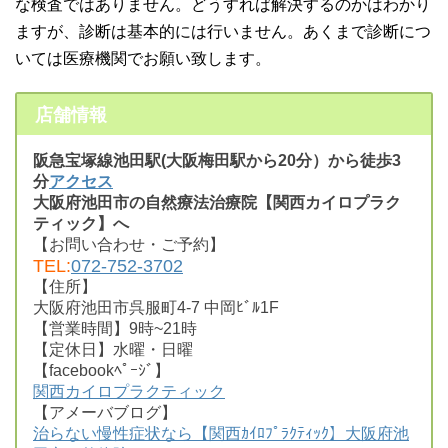
な検査ではありません。どうすれば解決するのかはわかり
ますが、診断は基本的には行いません。あくまで診断につ
いては医療機関でお願い致します。
店舗情報
阪急宝塚線池田駅(大阪梅田駅から20分）から徒歩3
分
アクセス
大阪府池田市の自然療法治療院【関西カイロプラク
ティック】へ
【お問い合わせ・ご予約】
TEL:
072-752-3702
【住所】
大阪府池田市呉服町4-7 中岡ﾋﾞﾙ1F
【営業時間】9時~21時
【定休日】水曜・日曜
【facebookﾍﾟｰｼﾞ】
関西カイロプラクティック
【アメーバブログ】
治らない慢性症状なら【関西ｶｲﾛﾌﾟﾗｸﾃｨｯｸ】大阪府池