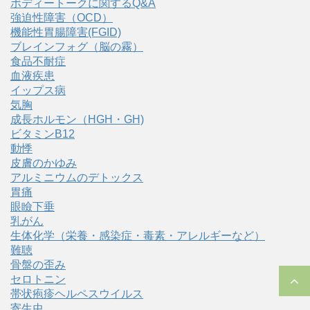
ボディートークに関するQ&A
強迫性障害（OCD）
機能性胃腸障害(FGID)
ブレインフォグ（脳の霧）
食品不耐症
血液疾患
イップス病
気胸
成長ホルモン（HGH・GH)
ビタミンB12
動悸
皮膚のかゆみ
アルミニウムのデトックス
胃痛
眼瞼下垂
乳がん
生体化学（栄養・感染症・毒素・アレルギーなど）
難聴
骨盤の歪み
セロトニン
帯状疱疹ヘルペスウイルス
寄生虫