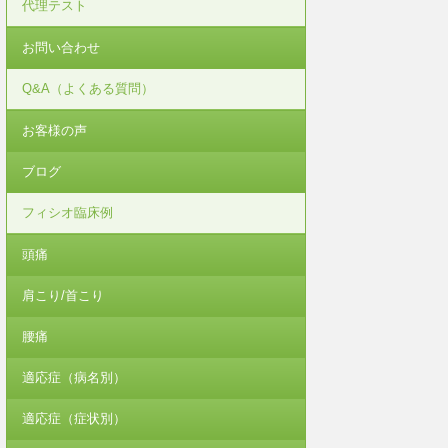
代理テスト
お問い合わせ
Q&A（よくある質問）
お客様の声
ブログ
フィシオ臨床例
頭痛
肩こり/首こり
腰痛
適応症（病名別）
適応症（症状別）