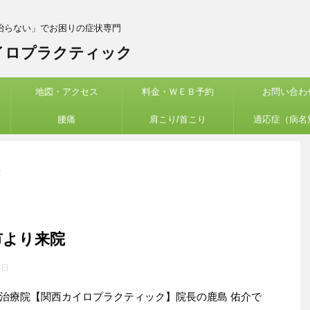
治らない」でお困りの症状専門
イロプラクティック
地図・アクセス
料金・ＷＥＢ予約
お問い合わ
腰痛
肩こり/首こり
適応症（病名
>
市より来院
8日
治療院【関西カイロプラクティック】院長の鹿島 佑介で