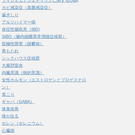
フィシオエナジェティックに関するQ&A
カビ感染症（真菌感染症）
歯ぎしり
アルツハイマー病
炎症性腸疾患（IBD)
SIBO（腸内細菌異常増殖症候群）
双極性障害（躁鬱病）
胃もたれ
シックハウス症候群
大腸憩室炎
内臓意識（病的意識）
女性ホルモン（エストロゲンとプロゲステロ
ン）
首こり
ギャバ（GABA）
体臭改善
痰が出る
セレン（セレニウム）
心臓病