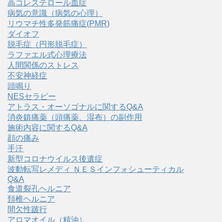
高コレステロール血症
病気の意識（病気の心理）
リウマチ性多発筋痛症(PMR)
ダイオフ
脱毛症（円形脱毛症）
ラファエル式心理療法
人間関係のストレス
不安神経症
頭鳴り
NESセラピー
アトラス・オーソゴナルに関するQ&A
消炎鎮痛薬（頭痛薬、湿布）の副作用
施術内容に関するQ&A
顔の痛み
手汗
新型コロナウイルス後遺症
波動転写レメディ ＮＥＳインフォシューティカル
Q&A
食道裂孔ヘルニア
頚椎ヘルニア
間欠性跛行
アロマオイル（精油）