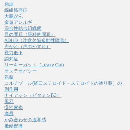
頻尿
線維筋痛症
大腸がん
金属アレルギー
混合性結合組織病
目の問題（眼科的問題）
ADHD（注意欠陥多動性障害）
声がれ（声のかすれ）
視力低下
認知症
リーキーガット（Leaky Gut)
オステオパシー
乾癬
コルチゾール(経口ステロイド・ステロイドの塗り薬）の
副作用
ナイアシン（ビタミンB3）
風邪
慢性胃炎
痛風
かみ合わせの違和感
後頭部痛