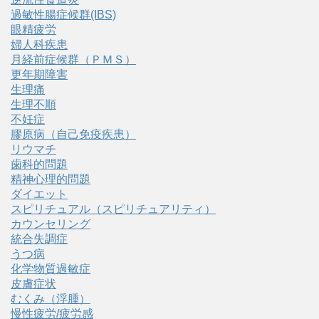
過敏性腸症候群(IBS)
眼精疲労
婦人科疾患
月経前症候群（ＰＭＳ）
更年期障害
生理痛
生理不順
不妊症
膠原病（自己免疫疾患）
リウマチ
歯科的問題
精神心理的問題
ダイエット
スピリチュアル（スピリチュアリティ）
カウンセリング
統合失調症
うつ病
化学物質過敏症
皮膚症状
むくみ（浮腫）
慢性疲労/疲労感