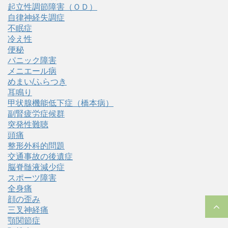
起立性調節障害（ＯＤ）
自律神経失調症
不眠症
冷え性
便秘
パニック障害
メニエール病
めまい/ふらつき
耳鳴り
甲状腺機能低下症（橋本病）
副腎疲労症候群
突発性難聴
頭痛
整形外科的問題
交通事故の後遺症
脳脊髄液減少症
スポーツ障害
全身痛
顔の歪み
三叉神経痛
顎関節症