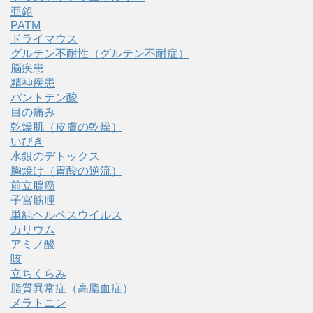
亜鉛
PATM
ドライマウス
グルテン不耐性（グルテン不耐症）
脳疾患
精神疾患
パントテン酸
目の痛み
乾燥肌（皮膚の乾燥）
いびき
水銀のデトックス
胸焼け（胃酸の逆流）
前立腺癌
子宮筋腫
単純ヘルペスウイルス
カリウム
アミノ酸
咳
立ちくらみ
脂質異常症（高脂血症）
メラトニン