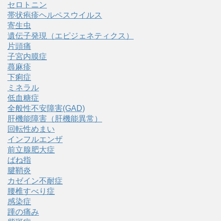
セロトニン
帯状疱疹ヘルペスウイルス
寄生虫
遺伝子発現（エピジェネティクス）
片頭痛
子宮内膜症
蕁麻疹
下痢症
ミネラル
低血糖症
全般性不安障害(GAD)
肝機能障害（肝機能異常）
回転性めまい
インフルエンザ
前立腺肥大症
ばね指
腱鞘炎
カゼイン不耐症
腰椎すべり症
感染症
踵の痛み