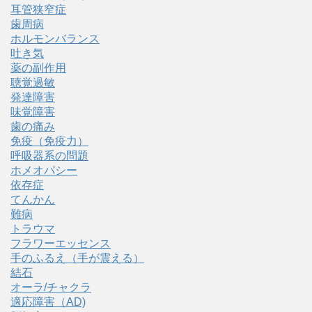
耳管狭窄症
歯周病
ホルモンバランス
吐き気
薬の副作用
聴覚過敏
発達障害
味覚障害
歯の痛み
免疫（免疫力）
呼吸器系の問題
ホメオパシー
依存症
てんかん
難病
トラウマ
フラワーエッセンス
手のふるえ（手が震える）
結石
オーラ/チャクラ
適応障害（AD)