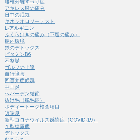
腰椎分離すべり症
アキレス腱の痛み
日中の眠気
キネシオロジーテスト
L-アルギニン
ふくらはぎの痛み（下腿の痛み）
腸内環境
鉄のデトックス
ビタミンB6
不整脈
ゴルフの上達
血行障害
回盲弁症候群
中耳炎
へバーデン結節
抜け毛（脱毛症）
ボディートーク検査項目
咳喘息
新型コロナウイルス感染症（COVID‑19）
１型糖尿病
デトックス
むちうち