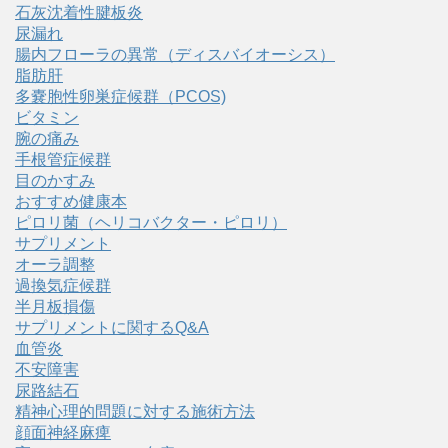
石灰沈着性腱板炎
尿漏れ
腸内フローラの異常（ディスバイオーシス）
脂肪肝
多嚢胞性卵巣症候群（PCOS)
ビタミン
腕の痛み
手根管症候群
目のかすみ
おすすめ健康本
ピロリ菌（ヘリコバクター・ピロリ）
サプリメント
オーラ調整
過換気症候群
半月板損傷
サプリメントに関するQ&A
血管炎
不安障害
尿路結石
精神心理的問題に対する施術方法
顔面神経麻痺