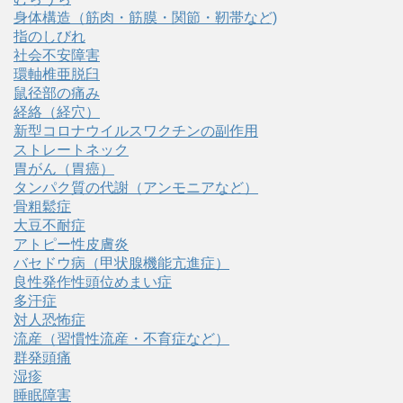
身体構造（筋肉・筋膜・関節・靭帯など)
指のしびれ
社会不安障害
環軸椎亜脱臼
鼠径部の痛み
経絡（経穴）
新型コロナウイルスワクチンの副作用
ストレートネック
胃がん（胃癌）
タンパク質の代謝（アンモニアなど）
骨粗鬆症
大豆不耐症
アトピー性皮膚炎
バセドウ病（甲状腺機能亢進症）
良性発作性頭位めまい症
多汗症
対人恐怖症
流産（習慣性流産・不育症など）
群発頭痛
湿疹
睡眠障害