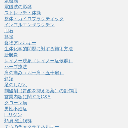
紫斑病
電磁波の影響
ストレッチ・体操
整体・カイロプラクティック
インフルエンザワクチン
胆石
捻挫
食物アレルギー
生体化学的問題に対する施術方法
膀胱炎
レイノー現象（レイノー症候群）
ハーブ療法
肩の痛み（四十肩・五十肩）
斜頚
足のしびれ
制酸剤（胃酸を抑える薬）の副作用
営業内容に関するQ&A
クローン病
男性不妊症
L-リジン
頚肩腕症候群
７つのチャクラエネルギー