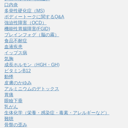
口内炎
多発性硬化症（MS)
ボディートークに関するQ&A
強迫性障害（OCD）
機能性胃腸障害(FGID)
ブレインフォグ（脳の霧）
食品不耐症
血液疾患
イップス病
気胸
成長ホルモン（HGH・GH)
ビタミンB12
動悸
皮膚のかゆみ
アルミニウムのデトックス
胃痛
眼瞼下垂
乳がん
生体化学（栄養・感染症・毒素・アレルギーなど）
難聴
骨盤の歪み