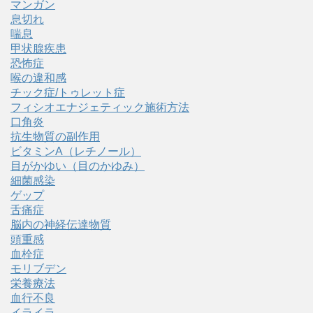
マンガン
息切れ
喘息
甲状腺疾患
恐怖症
喉の違和感
チック症/トゥレット症
フィシオエナジェティック施術方法
口角炎
抗生物質の副作用
ビタミンA（レチノール）
目がかゆい（目のかゆみ）
細菌感染
ゲップ
舌痛症
脳内の神経伝達物質
頭重感
血栓症
モリブデン
栄養療法
血行不良
イライラ