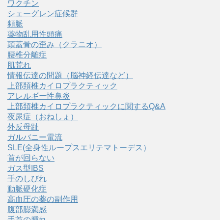
ワクチン
シェーグレン症候群
頻脈
薬物乱用性頭痛
頭蓋骨の歪み（クラニオ）
腰椎分離症
肌荒れ
情報伝達の問題（脳神経伝達など）
上部頚椎カイロプラクティック
アレルギー性鼻炎
上部頚椎カイロプラクティックに関するQ&A
夜尿症（おねしょ）
外反母趾
ガルバニー電流
SLE(全身性ループスエリテマトーデス）
首が回らない
ガス型IBS
手のしびれ
動脈硬化症
高血圧の薬の副作用
腹部膨満感
手首の腫れ