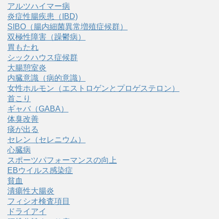
アルツハイマー病
炎症性腸疾患（IBD)
SIBO（腸内細菌異常増殖症候群）
双極性障害（躁鬱病）
胃もたれ
シックハウス症候群
大腸憩室炎
内臓意識（病的意識）
女性ホルモン（エストロゲンとプロゲステロン）
首こり
ギャバ（GABA）
体臭改善
痰が出る
セレン（セレニウム）
心臓病
スポーツパフォーマンスの向上
EBウイルス感染症
貧血
潰瘍性大腸炎
フィシオ検査項目
ドライアイ