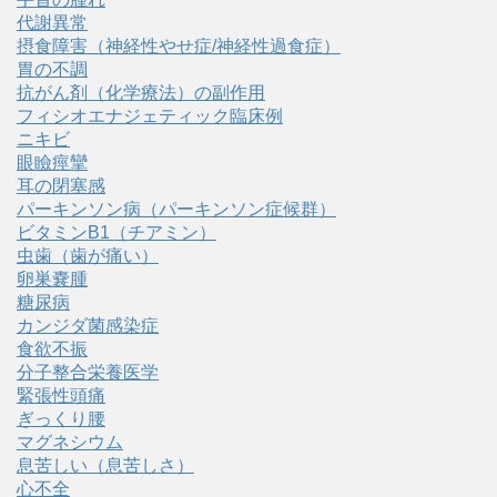
代謝異常
摂食障害（神経性やせ症/神経性過食症）
胃の不調
抗がん剤（化学療法）の副作用
フィシオエナジェティック臨床例
ニキビ
眼瞼痙攣
耳の閉塞感
パーキンソン病（パーキンソン症候群）
ビタミンB1（チアミン）
虫歯（歯が痛い）
卵巣嚢腫
糖尿病
カンジダ菌感染症
食欲不振
分子整合栄養医学
緊張性頭痛
ぎっくり腰
マグネシウム
息苦しい（息苦しさ）
心不全