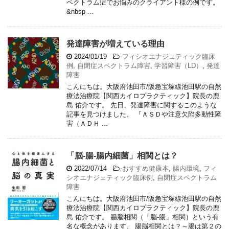
ペクトラム症でお悩みのクライアント様の例です。
&nbsp ...
発達障害が増えている理由
2024/01/19
-
フィシオエナジェティック臨床
例
,
自閉症スペクトラム障害
,
学習障害（LD）
,
発達
障害
こんにちは。大阪府池田市/阪急宝塚線池田駅の自然
療法治療院【関西カイロプラクティック】院長の鹿
島 佑介です。 先日、発達障害に関するこのような
記事を見つけました。 『ＡＳＤや注意欠陥多動性障
害（ＡＤＨ ...
「脳-腸-腸内細菌」相関とは？
2022/07/14
-
おすすめ健康本
,
腸内環境
,
フィ
シオエナジェティック臨床例
,
自閉症スペクトラム
障害
こんにちは。大阪府池田市/阪急宝塚線池田駅の自然
療法治療院【関西カイロプラクティック】院長の鹿
島 佑介です。 腸脳相関（「脳-腸」相関）という有
名な概念があります。 腸脳相関とは？～腸は第２の