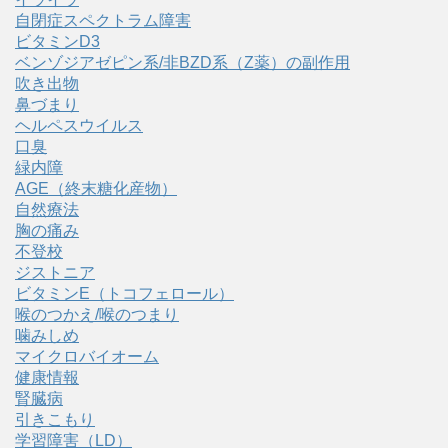
自閉症スペクトラム障害
ビタミンD3
ベンゾジアゼピン系/非BZD系（Z薬）の副作用
吹き出物
鼻づまり
ヘルペスウイルス
口臭
緑内障
AGE（終末糖化産物）
自然療法
胸の痛み
不登校
ジストニア
ビタミンE（トコフェロール）
喉のつかえ/喉のつまり
噛みしめ
マイクロバイオーム
健康情報
腎臓病
引きこもり
学習障害（LD）