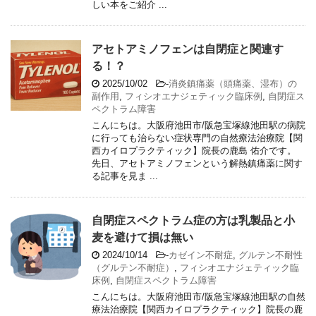
しい本をご紹介 ...
アセトアミノフェンは自閉症と関連す
る！？
2025/10/02
-
消炎鎮痛薬（頭痛薬、湿布）の
副作用
,
フィシオエナジェティック臨床例
,
自閉症ス
ペクトラム障害
こんにちは。大阪府池田市/阪急宝塚線池田駅の病院
に行っても治らない症状専門の自然療法治療院【関
西カイロプラクティック】院長の鹿島 佑介です。
先日、アセトアミノフェンという解熱鎮痛薬に関す
る記事を見ま ...
自閉症スペクトラム症の方は乳製品と小
麦を避けて損は無い
2024/10/14
-
カゼイン不耐症
,
グルテン不耐性
（グルテン不耐症）
,
フィシオエナジェティック臨
床例
,
自閉症スペクトラム障害
こんにちは。大阪府池田市/阪急宝塚線池田駅の自然
療法治療院【関西カイロプラクティック】院長の鹿