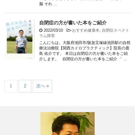
脳 それ ...
自閉症の方が書いた本をご紹介
2022/03/10
-
おすすめ健康本
,
自閉症スペクト
ラム障害
こんにちは。大阪府池田市/阪急宝塚線池田駅の自然
療法治療院【関西カイロプラクティック】院長の鹿
島 佑介です。 本日は自閉症の方が書いた本をご紹
介します。 自閉症の方が書いた本をご紹介 「 ...
1
2
次へ »