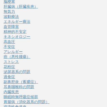
脳梗塞
肝臓病（肝臓疾患）
無気力
波動療法
エネルギー療法
血管障害
精神的不安定
キネシオロジー
高血圧
不安症
アレルギー
癌（悪性腫瘍）
ストレス
花粉症
泌尿器系の問題
過食症
副鼻腔炎（蓄膿症）
耳鼻咽喉科の問題
内臓疾患
睡眠時無呼吸症候群
胃腸病（消化器系の問題）
逆流性食道炎