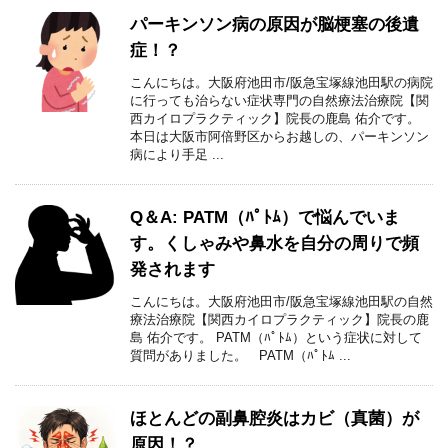
パーキンソン病の原因が脳梗塞の後遺
症！？
こんにちは。大阪府池田市/阪急宝塚線池田駅の病院
に行っても治らない症状専門の自然療法治療院【関
西カイロプラクティック】院長の鹿島 佑介です。
本日は大阪市阿倍野区からお越しの、パーキンソン
病により手足 ...
Q＆A: PATM（ﾊﾟﾄﾑ）で悩んでいま
す。くしゃみや鼻水を自分の周りで頻
発されます
こんにちは。大阪府池田市/阪急宝塚線池田駅の自然
療法治療院【関西カイロプラクティック】院長の鹿
島 佑介です。 PATM（ﾊﾟﾄﾑ）という症状に対して
質問がありました。 PATM（ﾊﾟﾄﾑ ...
ほとんどの副鼻腔炎はカビ（真菌）が
原因！？