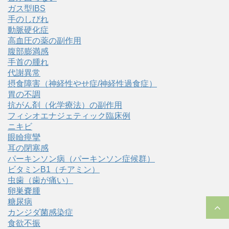
ガス型IBS
手のしびれ
動脈硬化症
高血圧の薬の副作用
腹部膨満感
手首の腫れ
代謝異常
摂食障害（神経性やせ症/神経性過食症）
胃の不調
抗がん剤（化学療法）の副作用
フィシオエナジェティック臨床例
ニキビ
眼瞼痙攣
耳の閉塞感
パーキンソン病（パーキンソン症候群）
ビタミンB1（チアミン）
虫歯（歯が痛い）
卵巣嚢腫
糖尿病
カンジダ菌感染症
食欲不振