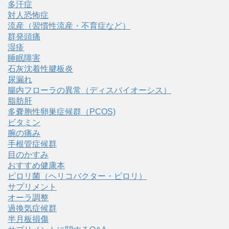
多汗症
対人恐怖症
流産（習慣性流産・不育症など）
群発頭痛
湿疹
睡眠障害
石灰沈着性腱板炎
尿漏れ
腸内フローラの異常（ディスバイオーシス）
脂肪肝
多嚢胞性卵巣症候群（PCOS)
ビタミン
腕の痛み
手根管症候群
目のかすみ
おすすめ健康本
ピロリ菌（ヘリコバクター・ピロリ）
サプリメント
オーラ調整
過換気症候群
半月板損傷