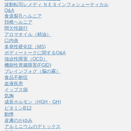
波動転写レメディ ＮＥＳインフォシューティカル
Q&A
食道裂孔ヘルニア
頚椎ヘルニア
間欠性跛行
アロマオイル（精油）
口内炎
多発性硬化症（MS)
ボディートークに関するQ&A
強迫性障害（OCD）
機能性胃腸障害(FGID)
ブレインフォグ（脳の霧）
食品不耐症
血液疾患
イップス病
気胸
成長ホルモン（HGH・GH)
ビタミンB12
動悸
皮膚のかゆみ
アルミニウムのデトックス