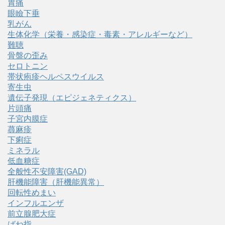
胃痛
眼瞼下垂
乳がん
生体化学（栄養・感染症・毒素・アレルギーなど）
難聴
骨盤の歪み
セロトニン
帯状疱疹ヘルペスウイルス
寄生虫
遺伝子発現（エピジェネティクス）
片頭痛
子宮内膜症
蕁麻疹
下痢症
ミネラル
低血糖症
全般性不安障害(GAD)
肝機能障害（肝機能異常）
回転性めまい
インフルエンザ
前立腺肥大症
ばね指