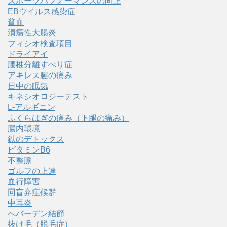
スポーツパフォーマンスの向上
EBウイルス感染症
貧血
潰瘍性大腸炎
フィシオ検査項目
ドライアイ
腰椎分離すべり症
アキレス腱の痛み
日中の眠気
キネシオロジーテスト
L-アルギニン
ふくらはぎの痛み（下腿の痛み）
腸内環境
鉄のデトックス
ビタミンB6
不整脈
ゴルフの上達
血行障害
回盲弁症候群
中耳炎
へバーデン結節
抜け毛（脱毛症）