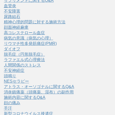
サプリメントに関するQ&A
血管炎
不安障害
尿路結石
精神心理的問題に対する施術方法
顔面神経麻痺
高コレステロール血症
病気の意識（病気の心理）
リウマチ性多発筋痛症(PMR)
ダイオフ
脱毛症（円形脱毛症）
ラファエル式心理療法
人間関係のストレス
不安神経症
頭鳴り
NESセラピー
アトラス・オーソゴナルに関するQ&A
消炎鎮痛薬（頭痛薬、湿布）の副作用
施術内容に関するQ&A
顔の痛み
手汗
新型コロナウイルス後遺症