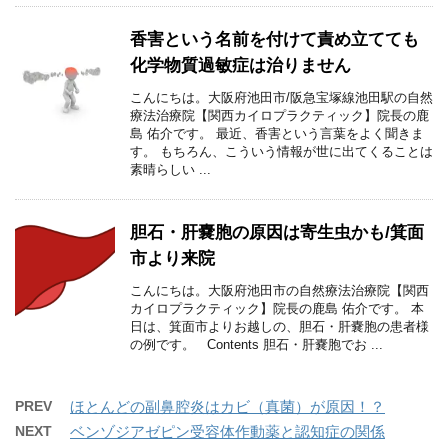
香害という名前を付けて責め立てても
化学物質過敏症は治りません
こんにちは。大阪府池田市/阪急宝塚線池田駅の自然
療法治療院【関西カイロプラクティック】院長の鹿
島 佑介です。 最近、香害という言葉をよく聞きま
す。 もちろん、こういう情報が世に出てくることは
素晴らしい ...
胆石・肝嚢胞の原因は寄生虫かも/箕面
市より来院
こんにちは。大阪府池田市の自然療法治療院【関西
カイロプラクティック】院長の鹿島 佑介です。 本
日は、箕面市よりお越しの、胆石・肝嚢胞の患者様
の例です。 Contents 胆石・肝嚢胞でお ...
PREV
ほとんどの副鼻腔炎はカビ（真菌）が原因！？
NEXT
ベンゾジアゼピン受容体作動薬と認知症の関係