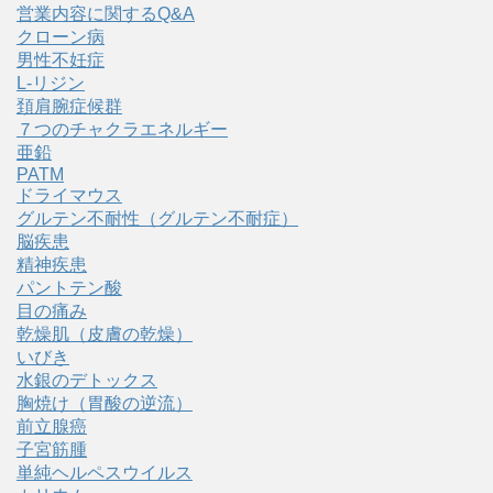
営業内容に関するQ&A
クローン病
男性不妊症
L-リジン
頚肩腕症候群
７つのチャクラエネルギー
亜鉛
PATM
ドライマウス
グルテン不耐性（グルテン不耐症）
脳疾患
精神疾患
パントテン酸
目の痛み
乾燥肌（皮膚の乾燥）
いびき
水銀のデトックス
胸焼け（胃酸の逆流）
前立腺癌
子宮筋腫
単純ヘルペスウイルス