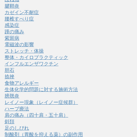
腱鞘炎
カゼイン不耐症
腰椎すべり症
感染症
踵の痛み
紫斑病
電磁波の影響
ストレッチ・体操
整体・カイロプラクティック
インフルエンザワクチン
胆石
捻挫
食物アレルギー
生体化学的問題に対する施術方法
膀胱炎
レイノー現象（レイノー症候群）
ハーブ療法
肩の痛み（四十肩・五十肩）
斜頚
足のしびれ
制酸剤（胃酸を抑える薬）の副作用