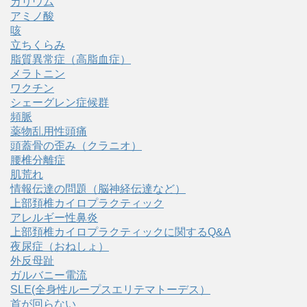
カリウム
アミノ酸
咳
立ちくらみ
脂質異常症（高脂血症）
メラトニン
ワクチン
シェーグレン症候群
頻脈
薬物乱用性頭痛
頭蓋骨の歪み（クラニオ）
腰椎分離症
肌荒れ
情報伝達の問題（脳神経伝達など）
上部頚椎カイロプラクティック
アレルギー性鼻炎
上部頚椎カイロプラクティックに関するQ&A
夜尿症（おねしょ）
外反母趾
ガルバニー電流
SLE(全身性ループスエリテマトーデス）
首が回らない