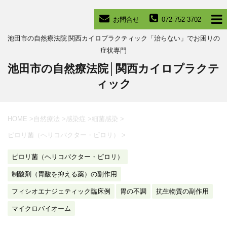
お問合せ
072-752-3702
池田市の自然療法院 関西カイロプラクティック「治らない」でお困りの
症状専門
池田市の自然療法院│関西カイロプラクテ
ィック
HOME
>
自然療法
>
感染症
>
細菌感染
>
ピロリ菌（ヘリコバクター・ピロリ）
>
ピロリ菌（ヘリコバクター・ピロリ）
制酸剤（胃酸を抑える薬）の副作用
フィシオエナジェティック臨床例
胃の不調
抗生物質の副作用
マイクロバイオーム