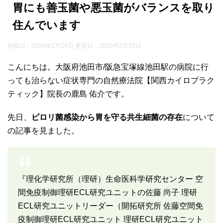
胃にも善玉菌や悪玉菌がバランスを取り
住んでいます
投稿日：2026年2月24日 更新日：
2026年2月20日
こんにちは。大阪府池田市/阪急宝塚線池田駅の病院に行
っても治らない症状専門の自然療法院【関西カイロプラク
ティック】院長の鹿島 佑介です。
先日、
ピロリ菌感染から胃を守る共生細菌の存在
について
の記事を見ました。
『理化学研究所（理研）生命医科学研究センター 空
間免疫制御理研ECL研究ユニットの佐藤 尚子 理研
ECL研究ユニットリーダー（開拓研究所 佐藤空間免
疫制御理研ECL研究ユニット 理研ECL研究ユニット