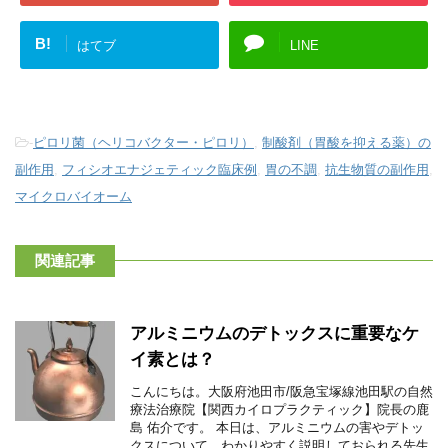
B!
はてブ
LINE
-
ピロリ菌（ヘリコバクター・ピロリ）
,
制酸剤（胃酸を抑える薬）の
副作用
,
フィシオエナジェティック臨床例
,
胃の不調
,
抗生物質の副作用
,
マイクロバイオーム
関連記事
アルミニウムのデトックスに重要なケ
イ素とは？
こんにちは。大阪府池田市/阪急宝塚線池田駅の自然
療法治療院【関西カイロプラクティック】院長の鹿
島 佑介です。 本日は、アルミニウムの害やデトッ
クスについて、わかりやすく説明しておられる先生