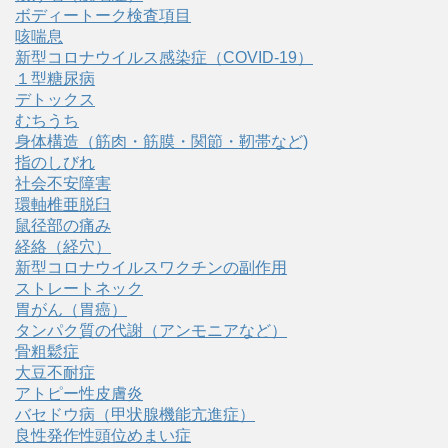
ボディートーク検査項目
咳喘息
新型コロナウイルス感染症（COVID‑19）
１型糖尿病
デトックス
むちうち
身体構造（筋肉・筋膜・関節・靭帯など)
指のしびれ
社会不安障害
環軸椎亜脱臼
鼠径部の痛み
経絡（経穴）
新型コロナウイルスワクチンの副作用
ストレートネック
胃がん（胃癌）
タンパク質の代謝（アンモニアなど）
骨粗鬆症
大豆不耐症
アトピー性皮膚炎
バセドウ病（甲状腺機能亢進症）
良性発作性頭位めまい症