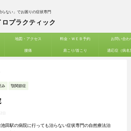
治らない」でお困りの症状専門
イロプラクティック
地図・アクセス
料金・ＷＥＢ予約
お問い合わ
腰痛
肩こり/首こり
適応症（病名
>
歪み
顎関節症
院
12日
線池田駅の病院に行っても治らない症状専門の自然療法治