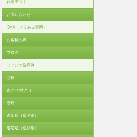
代理テスト
お問い合わせ
Q&A（よくある質問）
お客様の声
ブログ
フィシオ臨床例
頭痛
肩こり/首こり
腰痛
適応症（病名別）
適応症（症状別）