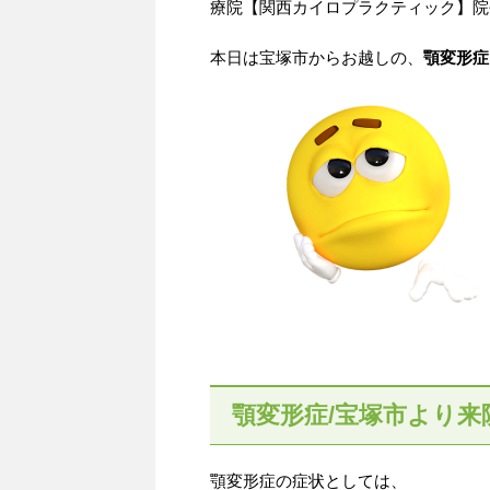
療院【関西カイロプラクティック】院
本日は宝塚市からお越しの、
顎変形症
顎変形症/宝塚市より来
顎変形症の症状としては、