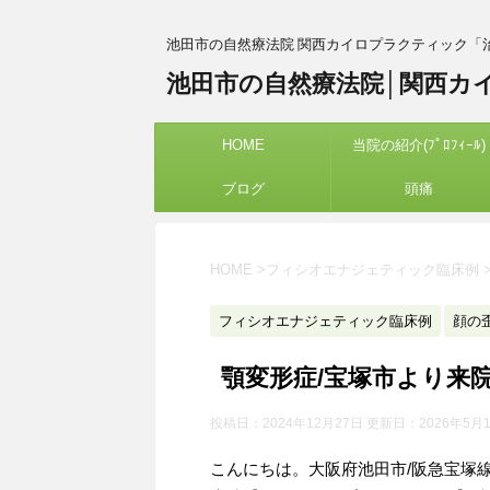
池田市の自然療法院 関西カイロプラクティック「
池田市の自然療法院│関西カ
HOME
当院の紹介(ﾌﾟﾛﾌｨｰﾙ)
ブログ
頭痛
HOME
>
フィシオエナジェティック臨床例
フィシオエナジェティック臨床例
顔の
顎変形症/宝塚市より来
投稿日：2024年12月27日 更新日：
2026年5月
こんにちは。大阪府池田市/阪急宝塚