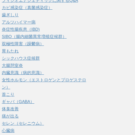
フィシオエナジェティックに関するQ&A
カビ感染症（真菌感染症）
歯ぎしり
アルツハイマー病
炎症性腸疾患（IBD)
SIBO（腸内細菌異常増殖症候群）
双極性障害（躁鬱病）
胃もたれ
シックハウス症候群
大腸憩室炎
内臓意識（病的意識）
女性ホルモン（エストロゲンとプロゲステロ
ン）
首こり
ギャバ（GABA）
体臭改善
痰が出る
セレン（セレニウム）
心臓病