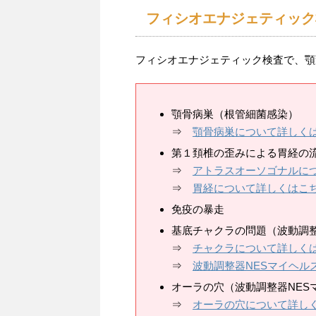
フィシオエナジェティック
フィシオエナジェティック検査で、顎
顎骨病巣（根管細菌感染）
⇒
顎骨病巣について詳しく
第１頚椎の歪みによる胃経の
⇒
アトラスオーソゴナルに
⇒
胃経について詳しくはこ
免疫の暴走
基底チャクラの問題（波動調整
⇒
チャクラについて詳しく
⇒
波動調整器NESマイヘル
オーラの穴（波動調整器NES
⇒
オーラの穴について詳し