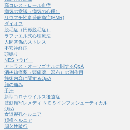
高コレステロール血症
病気の意識（病気の心理）
リウマチ性多発筋痛症(PMR)
ダイオフ
脱毛症（円形脱毛症）
ラファエル式心理療法
人間関係のストレス
不安神経症
頭鳴り
NESセラピー
アトラス・オーソゴナルに関するQ&A
消炎鎮痛薬（頭痛薬、湿布）の副作用
施術内容に関するQ&A
顔の痛み
手汗
新型コロナウイルス後遺症
波動転写レメディ ＮＥＳインフォシューティカル
Q&A
食道裂孔ヘルニア
頚椎ヘルニア
間欠性跛行