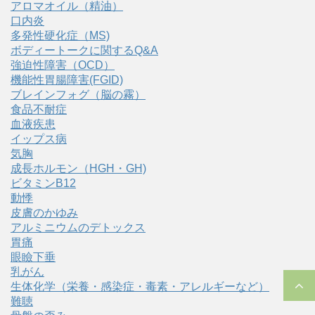
アロマオイル（精油）
口内炎
多発性硬化症（MS)
ボディートークに関するQ&A
強迫性障害（OCD）
機能性胃腸障害(FGID)
ブレインフォグ（脳の霧）
食品不耐症
血液疾患
イップス病
気胸
成長ホルモン（HGH・GH)
ビタミンB12
動悸
皮膚のかゆみ
アルミニウムのデトックス
胃痛
眼瞼下垂
乳がん
生体化学（栄養・感染症・毒素・アレルギーなど）
難聴