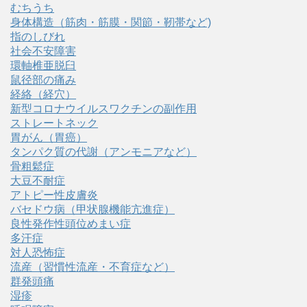
むちうち
身体構造（筋肉・筋膜・関節・靭帯など)
指のしびれ
社会不安障害
環軸椎亜脱臼
鼠径部の痛み
経絡（経穴）
新型コロナウイルスワクチンの副作用
ストレートネック
胃がん（胃癌）
タンパク質の代謝（アンモニアなど）
骨粗鬆症
大豆不耐症
アトピー性皮膚炎
バセドウ病（甲状腺機能亢進症）
良性発作性頭位めまい症
多汗症
対人恐怖症
流産（習慣性流産・不育症など）
群発頭痛
湿疹