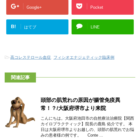
Google+
Pocket
B!
はてブ
LINE
-
高コレステロール血症
,
フィシオエナジェティック臨床例
関連記事
頭部の肌荒れの原因が腸管免疫異
常！？/大阪府堺市より来院
こんにちは。大阪府池田市の自然療法治療院【関西
カイロプラクティック】院長の鹿島 佑介です。 本
日は大阪府堺市よりお越しの、頭部の肌荒れでお悩
みの患者様の例です。 Conte ...