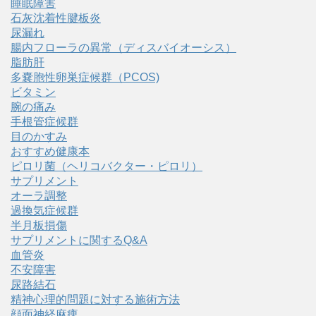
睡眠障害
石灰沈着性腱板炎
尿漏れ
腸内フローラの異常（ディスバイオーシス）
脂肪肝
多嚢胞性卵巣症候群（PCOS)
ビタミン
腕の痛み
手根管症候群
目のかすみ
おすすめ健康本
ピロリ菌（ヘリコバクター・ピロリ）
サプリメント
オーラ調整
過換気症候群
半月板損傷
サプリメントに関するQ&A
血管炎
不安障害
尿路結石
精神心理的問題に対する施術方法
顔面神経麻痺