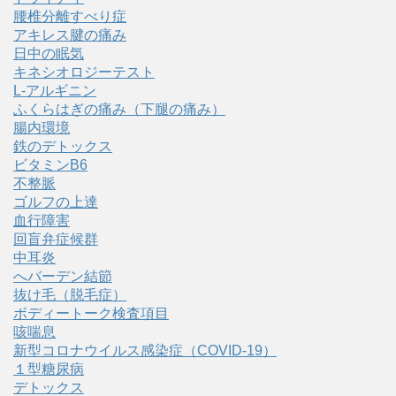
腰椎分離すべり症
アキレス腱の痛み
日中の眠気
キネシオロジーテスト
L-アルギニン
ふくらはぎの痛み（下腿の痛み）
腸内環境
鉄のデトックス
ビタミンB6
不整脈
ゴルフの上達
血行障害
回盲弁症候群
中耳炎
へバーデン結節
抜け毛（脱毛症）
ボディートーク検査項目
咳喘息
新型コロナウイルス感染症（COVID‑19）
１型糖尿病
デトックス