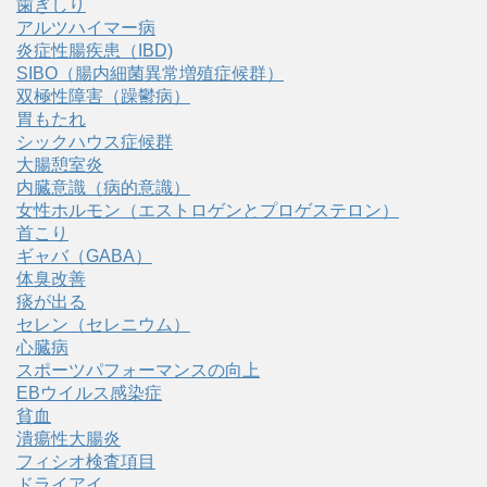
歯ぎしり
アルツハイマー病
炎症性腸疾患（IBD)
SIBO（腸内細菌異常増殖症候群）
双極性障害（躁鬱病）
胃もたれ
シックハウス症候群
大腸憩室炎
内臓意識（病的意識）
女性ホルモン（エストロゲンとプロゲステロン）
首こり
ギャバ（GABA）
体臭改善
痰が出る
セレン（セレニウム）
心臓病
スポーツパフォーマンスの向上
EBウイルス感染症
貧血
潰瘍性大腸炎
フィシオ検査項目
ドライアイ