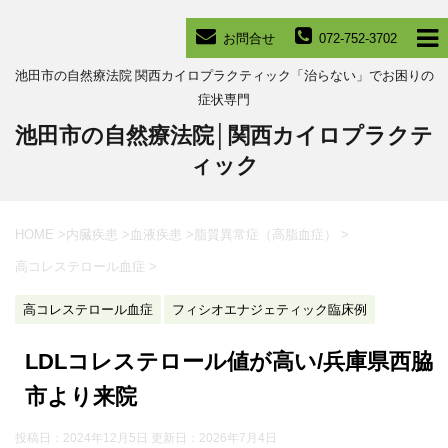
お問合せ
072-752-3702
池田市の自然療法院 関西カイロプラクティック「治らない」でお困りの
症状専門
池田市の自然療法院│関西カイロプラクテ
ィック
HOME
>
内臓疾患
>
血液疾患
>
脂質異常症（高脂血症）
>
高コレステロール血症
>
高コレステロール血症
フィシオエナジェティック臨床例
LDLコレステロール値が高い/兵庫県西脇
市より来院
投稿日：2024年12月5日 更新日：
2026年7月4日