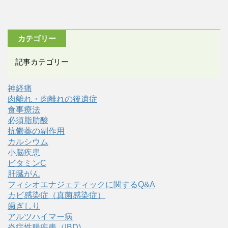
カテゴリー
記事カテゴリー
神経痛
肉離れ・肉離れの後遺症
食事療法
必須脂肪酸
抗鬱薬の副作用
カルシウム
小脳疾患
ビタミンC
肝臓がん
フィシオエナジェティックに関するQ&A
カビ感染症（真菌感染症）
歯ぎしり
アルツハイマー病
炎症性腸疾患（IBD)