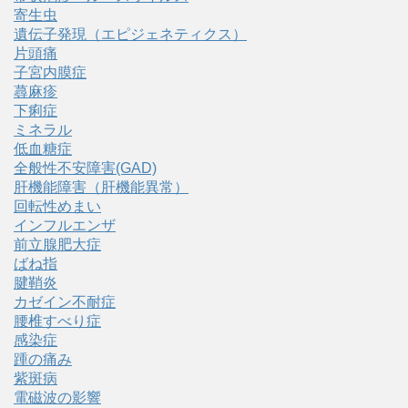
寄生虫
遺伝子発現（エピジェネティクス）
片頭痛
子宮内膜症
蕁麻疹
下痢症
ミネラル
低血糖症
全般性不安障害(GAD)
肝機能障害（肝機能異常）
回転性めまい
インフルエンザ
前立腺肥大症
ばね指
腱鞘炎
カゼイン不耐症
腰椎すべり症
感染症
踵の痛み
紫斑病
電磁波の影響