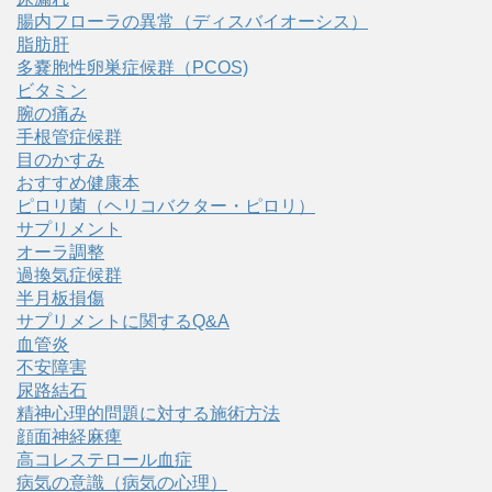
腸内フローラの異常（ディスバイオーシス）
脂肪肝
多嚢胞性卵巣症候群（PCOS)
ビタミン
腕の痛み
手根管症候群
目のかすみ
おすすめ健康本
ピロリ菌（ヘリコバクター・ピロリ）
サプリメント
オーラ調整
過換気症候群
半月板損傷
サプリメントに関するQ&A
血管炎
不安障害
尿路結石
精神心理的問題に対する施術方法
顔面神経麻痺
高コレステロール血症
病気の意識（病気の心理）