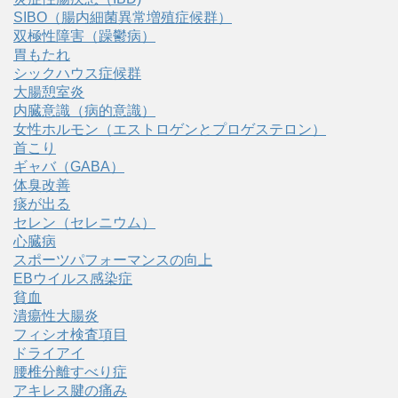
SIBO（腸内細菌異常増殖症候群）
双極性障害（躁鬱病）
胃もたれ
シックハウス症候群
大腸憩室炎
内臓意識（病的意識）
女性ホルモン（エストロゲンとプロゲステロン）
首こり
ギャバ（GABA）
体臭改善
痰が出る
セレン（セレニウム）
心臓病
スポーツパフォーマンスの向上
EBウイルス感染症
貧血
潰瘍性大腸炎
フィシオ検査項目
ドライアイ
腰椎分離すべり症
アキレス腱の痛み