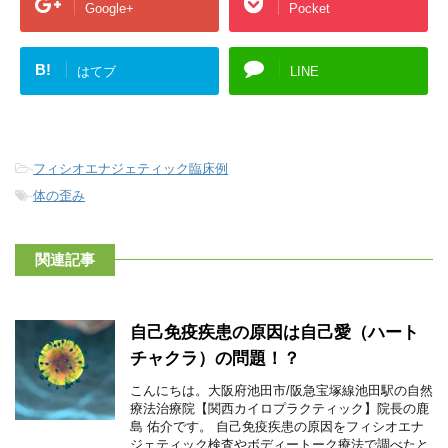
Google+
Pocket
B!
はてブ
LINE
-
フィシオエナジェティック臨床例
-
体の歪み
関連記事
自己免疫疾患の原因は自己愛（ハート
チャクラ）の問題！？
こんにちは。大阪府池田市/阪急宝塚線池田駅の自然
療法治療院【関西カイロプラクティック】院長の鹿
島 佑介です。 自己免疫疾患の原因をフィシオエナ
ジェティック検査やボディートーク療法で調べたと