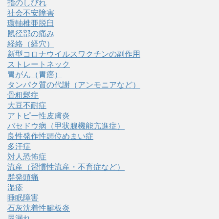
指のしびれ
社会不安障害
環軸椎亜脱臼
鼠径部の痛み
経絡（経穴）
新型コロナウイルスワクチンの副作用
ストレートネック
胃がん（胃癌）
タンパク質の代謝（アンモニアなど）
骨粗鬆症
大豆不耐症
アトピー性皮膚炎
バセドウ病（甲状腺機能亢進症）
良性発作性頭位めまい症
多汗症
対人恐怖症
流産（習慣性流産・不育症など）
群発頭痛
湿疹
睡眠障害
石灰沈着性腱板炎
尿漏れ