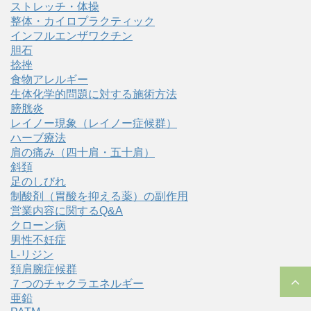
ストレッチ・体操
整体・カイロプラクティック
インフルエンザワクチン
胆石
捻挫
食物アレルギー
生体化学的問題に対する施術方法
膀胱炎
レイノー現象（レイノー症候群）
ハーブ療法
肩の痛み（四十肩・五十肩）
斜頚
足のしびれ
制酸剤（胃酸を抑える薬）の副作用
営業内容に関するQ&A
クローン病
男性不妊症
L-リジン
頚肩腕症候群
７つのチャクラエネルギー
亜鉛