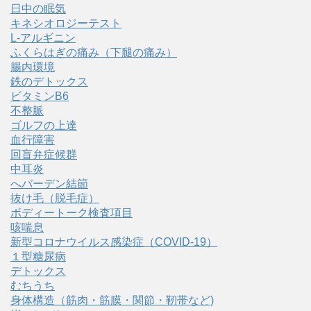
日中の眠気
キネシオロジーテスト
L-アルギニン
ふくらはぎの痛み（下腿の痛み）
腸内環境
鉄のデトックス
ビタミンB6
不整脈
ゴルフの上達
血行障害
回盲弁症候群
中耳炎
へバーデン結節
抜け毛（脱毛症）
ボディートーク検査項目
咳喘息
新型コロナウイルス感染症（COVID‑19）
１型糖尿病
デトックス
むちうち
身体構造（筋肉・筋膜・関節・靭帯など)