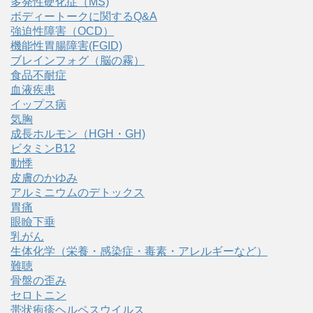
多発性硬化症（MS)
ボディートークに関するQ&A
強迫性障害（OCD）
機能性胃腸障害(FGID)
ブレインフォグ（脳の霧）
食品不耐症
血液疾患
イップス病
気胸
成長ホルモン（HGH・GH)
ビタミンB12
動悸
皮膚のかゆみ
アルミニウムのデトックス
胃痛
眼瞼下垂
乳がん
生体化学（栄養・感染症・毒素・アレルギーなど）
難聴
骨盤の歪み
セロトニン
帯状疱疹ヘルペスウイルス