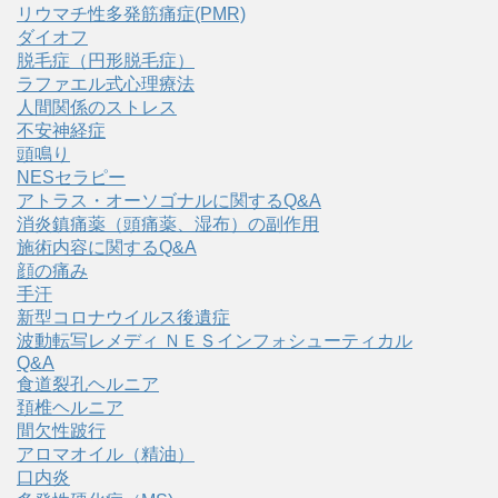
リウマチ性多発筋痛症(PMR)
ダイオフ
脱毛症（円形脱毛症）
ラファエル式心理療法
人間関係のストレス
不安神経症
頭鳴り
NESセラピー
アトラス・オーソゴナルに関するQ&A
消炎鎮痛薬（頭痛薬、湿布）の副作用
施術内容に関するQ&A
顔の痛み
手汗
新型コロナウイルス後遺症
波動転写レメディ ＮＥＳインフォシューティカル
Q&A
食道裂孔ヘルニア
頚椎ヘルニア
間欠性跛行
アロマオイル（精油）
口内炎