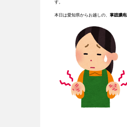
す。
本日は愛知県からお越しの、
掌蹠膿疱