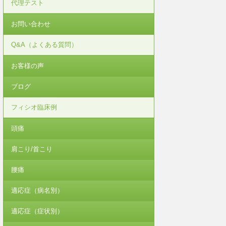
代理テスト
お問い合わせ
Q&A（よくある質問）
お客様の声
ブログ
フィシオ臨床例
頭痛
肩こり/首こり
腰痛
適応症（病名別）
適応症（症状別）