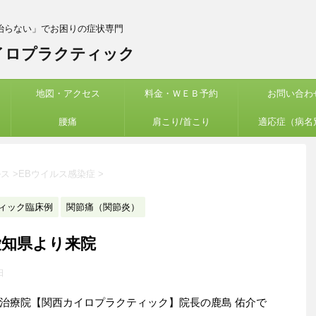
治らない」でお困りの症状専門
イロプラクティック
地図・アクセス
料金・ＷＥＢ予約
お問い合わ
腰痛
肩こり/首こり
適応症（病名
ルス
>
EBウイルス感染症
>
ィック臨床例
関節痛（関節炎）
愛知県より来院
日
治療院【関西カイロプラクティック】院長の鹿島 佑介で