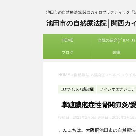
池田市の自然療法院 関西カイロプラクティック「
池田市の自然療法院│関西カ
HOME
当院の紹介(ﾌﾟﾛﾌｨｰﾙ)
ブログ
頭痛
HOME
>
自然療法
>
感染症
>
ヘルペスウイ
EBウイルス感染症
フィシオエナジェテ
掌蹠膿疱症性骨関節炎/
投稿日：2023年2月5日 更新日：
2026年3月10
こんにちは。大阪府池田市の自然療法