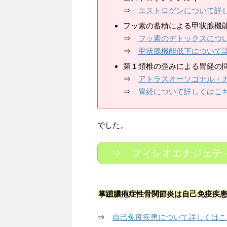
⇒
エストロゲンについて詳
フッ素の蓄積による甲状腺機
⇒
フッ素のデトックスにつ
⇒
甲状腺機能低下について
第１頚椎の歪みによる胃経の
⇒
アトラスオーソゴナル・
⇒
胃経について詳しくはこ
でした。
⇒ フィシオエナジェテ
掌蹠膿疱症性骨関節炎は自己免疫疾
⇒
自己免疫疾患について詳しくはこ