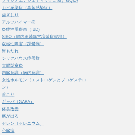
フィシオエナジェティックに関するQ&A
カビ感染症（真菌感染症）
歯ぎしり
アルツハイマー病
炎症性腸疾患（IBD)
SIBO（腸内細菌異常増殖症候群）
双極性障害（躁鬱病）
胃もたれ
シックハウス症候群
大腸憩室炎
内臓意識（病的意識）
女性ホルモン（エストロゲンとプロゲステロ
ン）
首こり
ギャバ（GABA）
体臭改善
痰が出る
セレン（セレニウム）
心臓病