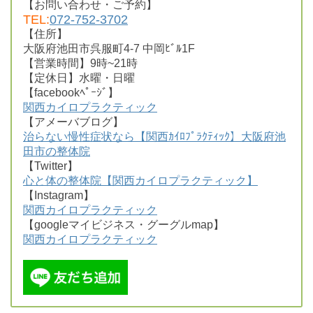
【お問い合わせ・ご予約】
TEL:
072-752-3702
【住所】
大阪府池田市呉服町4-7 中岡ﾋﾞﾙ1F
【営業時間】9時~21時
【定休日】水曜・日曜
【facebookﾍﾟｰｼﾞ】
関西カイロプラクティック
【アメーバブログ】
治らない慢性症状なら【関西ｶｲﾛﾌﾟﾗｸﾃｨｯｸ】大阪府池
田市の整体院
【Twitter】
心と体の整体院【関西カイロプラクティック】
【Instagram】
関西カイロプラクティック
【googleマイビジネス・グーグルmap】
関西カイロプラクティック