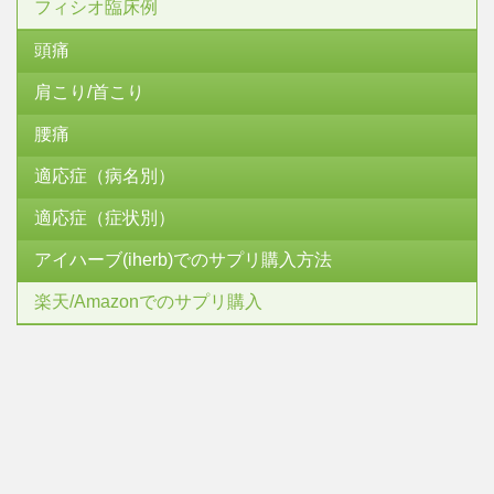
フィシオ臨床例
頭痛
肩こり/首こり
腰痛
適応症（病名別）
適応症（症状別）
アイハーブ(iherb)でのサプリ購入方法
楽天/Amazonでのサプリ購入