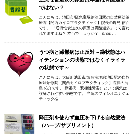
ではない？
こんにちは。池田市/阪急宝塚線池田駅の自然療法治
療院【関西カイロプラクティック】院長の鹿島 佑介
です。 「逆流性食道炎の原因は胃酸過多」って言わ
れてますよね？ 本当でしょうか？ &nbs ...
うつ病と躁鬱病は正反対～躁状態はハ
イテンションの状態ではなくイライラ
の状態です～
こんにちは。大阪府池田市/阪急宝塚線池田駅の自然
療法治療院【関西カイロプラクティック】院長の鹿
島 佑介です。 躁鬱病（双極性障害）という病気は
誤解されやすい病態です。 当院のフィシオエナジェ
ティック検 ...
降圧剤を使わず血圧を下げる自然療法
（ハーブ/サプリメント）