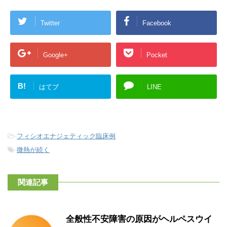
Twitter
Facebook
Google+
Pocket
B!
はてブ
LINE
-
フィシオエナジェティック臨床例
-
微熱が続く
関連記事
全般性不安障害の原因がヘルペスウイ