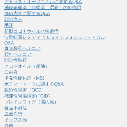
アトラス・オーソゴナルに関するQ&A
消炎鎮痛薬（頭痛薬、湿布）の副作用
施術内容に関するQ&A
顔の痛み
手汗
新型コロナウイルス後遺症
波動転写レメディ ＮＥＳインフォシューティカル
Q&A
食道裂孔ヘルニア
頚椎ヘルニア
間欠性跛行
アロマオイル（精油）
口内炎
多発性硬化症（MS)
ボディートークに関するQ&A
強迫性障害（OCD）
機能性胃腸障害(FGID)
ブレインフォグ（脳の霧）
食品不耐症
血液疾患
イップス病
気胸