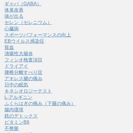
ギャバ（GABA）
体臭改善
痰が出る
セレン（セレニウム）
心臓病
スポーツパフォーマンスの向上
EBウイルス感染症
貧血
潰瘍性大腸炎
フィシオ検査項目
ドライアイ
腰椎分離すべり症
アキレス腱の痛み
日中の眠気
キネシオロジーテスト
L-アルギニン
ふくらはぎの痛み（下腿の痛み）
腸内環境
鉄のデトックス
ビタミンB6
不整脈