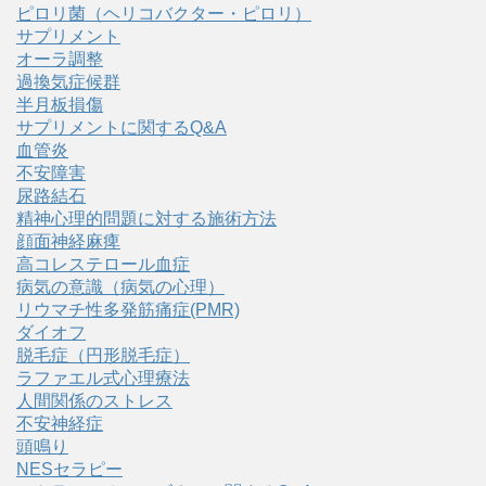
ピロリ菌（ヘリコバクター・ピロリ）
サプリメント
オーラ調整
過換気症候群
半月板損傷
サプリメントに関するQ&A
血管炎
不安障害
尿路結石
精神心理的問題に対する施術方法
顔面神経麻痺
高コレステロール血症
病気の意識（病気の心理）
リウマチ性多発筋痛症(PMR)
ダイオフ
脱毛症（円形脱毛症）
ラファエル式心理療法
人間関係のストレス
不安神経症
頭鳴り
NESセラピー