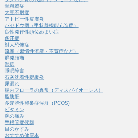
骨粗鬆症
大豆不耐症
アトピー性皮膚炎
バセドウ病（甲状腺機能亢進症）
良性発作性頭位めまい症
多汗症
対人恐怖症
流産（習慣性流産・不育症など）
群発頭痛
湿疹
睡眠障害
石灰沈着性腱板炎
尿漏れ
腸内フローラの異常（ディスバイオーシス）
脂肪肝
多嚢胞性卵巣症候群（PCOS)
ビタミン
腕の痛み
手根管症候群
目のかすみ
おすすめ健康本