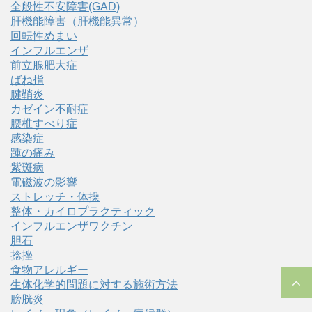
全般性不安障害(GAD)
肝機能障害（肝機能異常）
回転性めまい
インフルエンザ
前立腺肥大症
ばね指
腱鞘炎
カゼイン不耐症
腰椎すべり症
感染症
踵の痛み
紫斑病
電磁波の影響
ストレッチ・体操
整体・カイロプラクティック
インフルエンザワクチン
胆石
捻挫
食物アレルギー
生体化学的問題に対する施術方法
膀胱炎