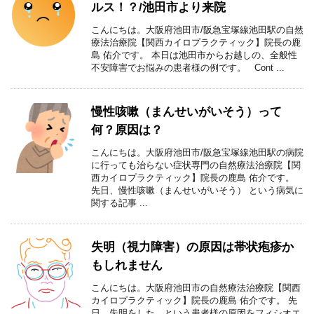
ルス！？/池田市より来院
こんにちは。大阪府池田市/阪急宝塚線池田駅の自然
療法治療院【関西カイロプラクティック】院長の鹿
島 佑介です。 本日は池田市からお越しの、全般性
不安障害でお悩みの患者様の例です。 Cont ...
慢性咳嗽（まんせいがいそう）って
何？原因は？
こんにちは。大阪府池田市/阪急宝塚線池田駅の病院
に行っても治らない症状専門の自然療法治療院【関
西カイロプラクティック】院長の鹿島 佑介です。
先日、慢性咳嗽（まんせいがいそう） という病気に
関する記事 ...
失明（視力障害）の原因は帯状疱疹か
もしれません
こんにちは。大阪府池田市の自然療法治療院【関西
カイロプラクティック】院長の鹿島 佑介です。 先
日、失明をした、という患者様の原因をフィシオエ