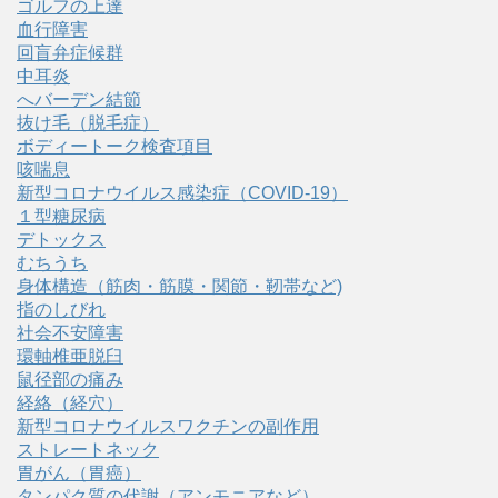
ゴルフの上達
血行障害
回盲弁症候群
中耳炎
へバーデン結節
抜け毛（脱毛症）
ボディートーク検査項目
咳喘息
新型コロナウイルス感染症（COVID‑19）
１型糖尿病
デトックス
むちうち
身体構造（筋肉・筋膜・関節・靭帯など)
指のしびれ
社会不安障害
環軸椎亜脱臼
鼠径部の痛み
経絡（経穴）
新型コロナウイルスワクチンの副作用
ストレートネック
胃がん（胃癌）
タンパク質の代謝（アンモニアなど）