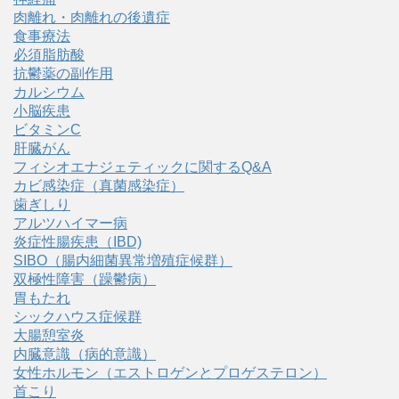
肉離れ・肉離れの後遺症
食事療法
必須脂肪酸
抗鬱薬の副作用
カルシウム
小脳疾患
ビタミンC
肝臓がん
フィシオエナジェティックに関するQ&A
カビ感染症（真菌感染症）
歯ぎしり
アルツハイマー病
炎症性腸疾患（IBD)
SIBO（腸内細菌異常増殖症候群）
双極性障害（躁鬱病）
胃もたれ
シックハウス症候群
大腸憩室炎
内臓意識（病的意識）
女性ホルモン（エストロゲンとプロゲステロン）
首こり