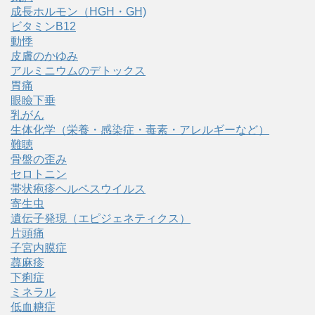
成長ホルモン（HGH・GH)
ビタミンB12
動悸
皮膚のかゆみ
アルミニウムのデトックス
胃痛
眼瞼下垂
乳がん
生体化学（栄養・感染症・毒素・アレルギーなど）
難聴
骨盤の歪み
セロトニン
帯状疱疹ヘルペスウイルス
寄生虫
遺伝子発現（エピジェネティクス）
片頭痛
子宮内膜症
蕁麻疹
下痢症
ミネラル
低血糖症