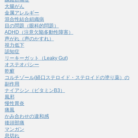
大腸がん
金属アレルギー
混合性結合組織病
目の問題（眼科的問題）
ADHD（注意欠陥多動性障害）
声がれ（声のかすれ）
視力低下
認知症
リーキーガット（Leaky Gut)
オステオパシー
乾癬
コルチゾール(経口ステロイド・ステロイドの塗り薬）の
副作用
ナイアシン（ビタミンB3）
風邪
慢性胃炎
痛風
かみ合わせの違和感
後頭部痛
マンガン
息切れ