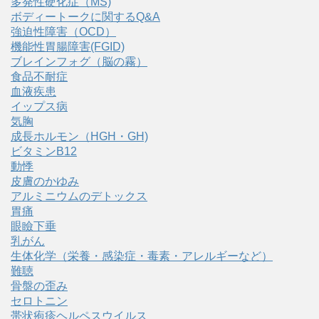
多発性硬化症（MS)
ボディートークに関するQ&A
強迫性障害（OCD）
機能性胃腸障害(FGID)
ブレインフォグ（脳の霧）
食品不耐症
血液疾患
イップス病
気胸
成長ホルモン（HGH・GH)
ビタミンB12
動悸
皮膚のかゆみ
アルミニウムのデトックス
胃痛
眼瞼下垂
乳がん
生体化学（栄養・感染症・毒素・アレルギーなど）
難聴
骨盤の歪み
セロトニン
帯状疱疹ヘルペスウイルス