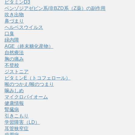
ビタミンD3
ベンゾジアゼピン系/非BZD系（Z薬）の副作用
吹き出物
鼻づまり
ヘルペスウイルス
口臭
緑内障
AGE（終末糖化産物）
自然療法
胸の痛み
不登校
ジストニア
ビタミンE（トコフェロール）
喉のつかえ/喉のつまり
噛みしめ
マイクロバイオーム
健康情報
腎臓病
引きこもり
学習障害（LD）
耳管狭窄症
歯周病