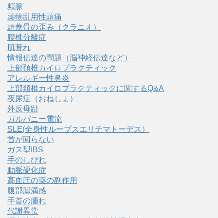
頻脈
薬物乱用性頭痛
頭蓋骨の歪み（クラニオ）
腰椎分離症
肌荒れ
情報伝達の問題（脳神経伝達など）
上部頚椎カイロプラクティック
アレルギー性鼻炎
上部頚椎カイロプラクティックに関するQ&A
夜尿症（おねしょ）
外反母趾
ガルバニー電流
SLE(全身性ループスエリテマトーデス）
首が回らない
ガス型IBS
手のしびれ
動脈硬化症
高血圧の薬の副作用
腹部膨満感
手首の腫れ
代謝異常