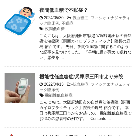
夜間低血糖で不眠症？
2024/05/30
-
低血糖症
,
フィシオエナジェティ
ック臨床例
,
不眠症
夜間低血糖
こんにちは。大阪府池田市/阪急宝塚線池田駅の自然
療法治療院【関西カイロプラクティック】院長の鹿
島 佑介です。 先日、夜間低血糖に関するこのよう
な記事を見つけました。 『早朝に目が覚めて眠れな
い、悪夢を ...
機能性低血糖症/兵庫県三田市より来院
2022/04/13
-
低血糖症
,
フィシオエナジェティ
ック臨床例
機能性低血糖症
こんにちは。大阪府池田市の自然療法治療院【関西
カイロプラクティック】院長の鹿島 佑介です。 本
日は兵庫県三田市からお越しの、 機能性低血糖症で
お悩みの患者様の例です。 Contents ...