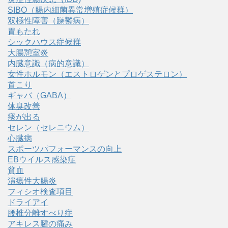
SIBO（腸内細菌異常増殖症候群）
双極性障害（躁鬱病）
胃もたれ
シックハウス症候群
大腸憩室炎
内臓意識（病的意識）
女性ホルモン（エストロゲンとプロゲステロン）
首こり
ギャバ（GABA）
体臭改善
痰が出る
セレン（セレニウム）
心臓病
スポーツパフォーマンスの向上
EBウイルス感染症
貧血
潰瘍性大腸炎
フィシオ検査項目
ドライアイ
腰椎分離すべり症
アキレス腱の痛み