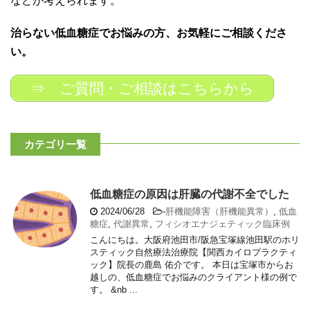
などが考えられます。
治らない低血糖症でお悩みの方、お気軽にご相談くださ
い。
⇒ ご質問・ご相談はこちらから
カテゴリ一覧
低血糖症の原因は肝臓の代謝不全でした
2024/06/28
-
肝機能障害（肝機能異常）
,
低血
糖症
,
代謝異常
,
フィシオエナジェティック臨床例
こんにちは。大阪府池田市/阪急宝塚線池田駅のホリ
スティック自然療法治療院【関西カイロプラクティ
ック】院長の鹿島 佑介です。 本日は宝塚市からお
越しの、低血糖症でお悩みのクライアント様の例で
す。 &nb ...