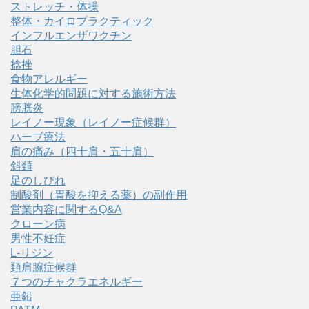
ストレッチ・体操
整体・カイロプラクティック
インフルエンザワクチン
胆石
捻挫
食物アレルギー
生体化学的問題に対する施術方法
膀胱炎
レイノー現象（レイノー症候群）
ハーブ療法
肩の痛み（四十肩・五十肩）
斜頚
足のしびれ
制酸剤（胃酸を抑える薬）の副作用
営業内容に関するQ&A
クローン病
男性不妊症
L-リジン
頚肩腕症候群
７つのチャクラエネルギー
亜鉛