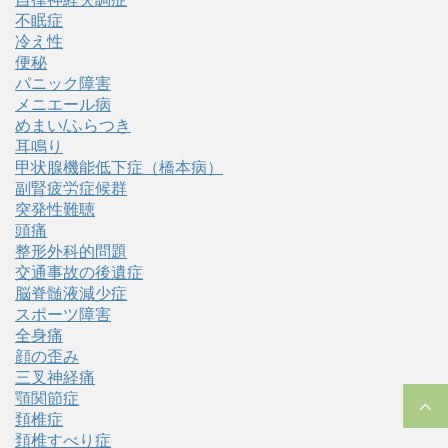
不眠症
冷え性
便秘
パニック障害
メニエール病
めまい/ふらつき
耳鳴り
甲状腺機能低下症（橋本病）
副腎疲労症候群
突発性難聴
頭痛
整形外科的問題
交通事故の後遺症
脳脊髄液減少症
スポーツ障害
全身痛
顔の歪み
三叉神経痛
顎関節症
頚椎症
頚椎すべり症