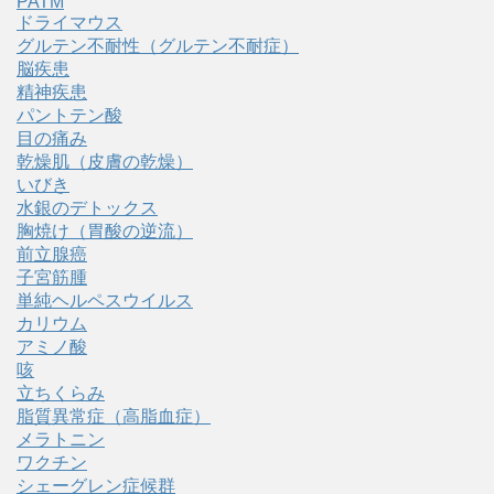
PATM
ドライマウス
グルテン不耐性（グルテン不耐症）
脳疾患
精神疾患
パントテン酸
目の痛み
乾燥肌（皮膚の乾燥）
いびき
水銀のデトックス
胸焼け（胃酸の逆流）
前立腺癌
子宮筋腫
単純ヘルペスウイルス
カリウム
アミノ酸
咳
立ちくらみ
脂質異常症（高脂血症）
メラトニン
ワクチン
シェーグレン症候群