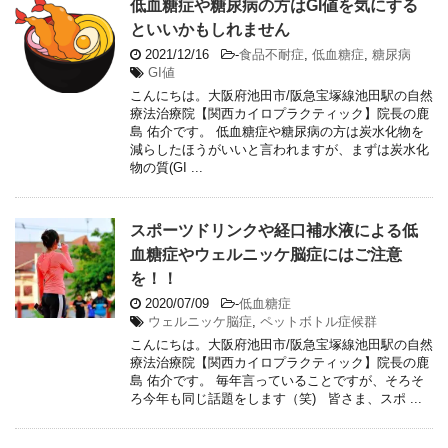
低血糖症や糖尿病の方はGI値を気にする
といいかもしれません
2021/12/16
-
食品不耐症
,
低血糖症
,
糖尿病
GI値
こんにちは。大阪府池田市/阪急宝塚線池田駅の自然
療法治療院【関西カイロプラクティック】院長の鹿
島 佑介です。 低血糖症や糖尿病の方は炭水化物を
減らしたほうがいいと言われますが、まずは炭水化
物の質(GI ...
スポーツドリンクや経口補水液による低
血糖症やウェルニッケ脳症にはご注意
を！！
2020/07/09
-
低血糖症
ウェルニッケ脳症
,
ペットボトル症候群
こんにちは。大阪府池田市/阪急宝塚線池田駅の自然
療法治療院【関西カイロプラクティック】院長の鹿
島 佑介です。 毎年言っていることですが、そろそ
ろ今年も同じ話題をします（笑) 皆さま、スポ ...