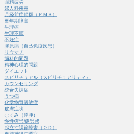
眼精疲労
婦人科疾患
月経前症候群（ＰＭＳ）
更年期障害
生理痛
生理不順
不妊症
膠原病（自己免疫疾患）
リウマチ
歯科的問題
精神心理的問題
ダイエット
スピリチュアル（スピリチュアリティ）
カウンセリング
統合失調症
うつ病
化学物質過敏症
皮膚症状
むくみ（浮腫）
慢性疲労/疲労感
起立性調節障害（ＯＤ）
自律神経失調症