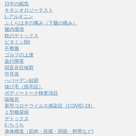
日中の眠気
キネシオロジーテスト
L-アルギニン
ふくらはぎの痛み（下腿の痛み）
腸内環境
鉄のデトックス
ビタミンB6
不整脈
ゴルフの上達
血行障害
回盲弁症候群
中耳炎
へバーデン結節
抜け毛（脱毛症）
ボディートーク検査項目
咳喘息
新型コロナウイルス感染症（COVID‑19）
１型糖尿病
デトックス
むちうち
身体構造（筋肉・筋膜・関節・靭帯など)