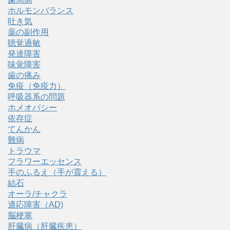
ホルモンバランス
吐き気
薬の副作用
聴覚過敏
発達障害
味覚障害
歯の痛み
免疫（免疫力）
呼吸器系の問題
ホメオパシー
依存症
てんかん
難病
トラウマ
フラワーエッセンス
手のふるえ（手が震える）
結石
オーラ/チャクラ
適応障害（AD)
脳梗塞
肝臓病（肝臓疾患）