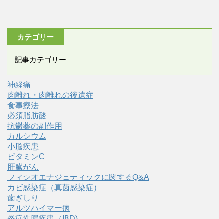
カテゴリー
記事カテゴリー
神経痛
肉離れ・肉離れの後遺症
食事療法
必須脂肪酸
抗鬱薬の副作用
カルシウム
小脳疾患
ビタミンC
肝臓がん
フィシオエナジェティックに関するQ&A
カビ感染症（真菌感染症）
歯ぎしり
アルツハイマー病
炎症性腸疾患（IBD)