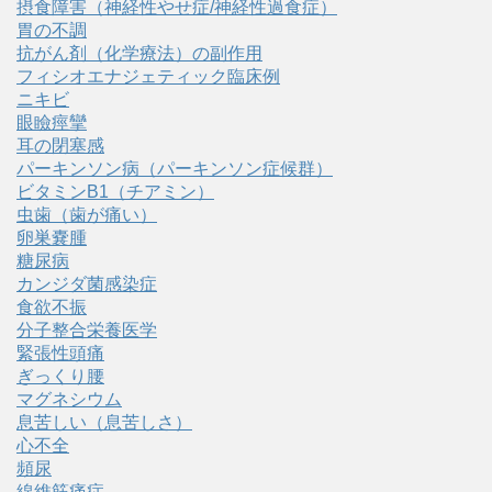
摂食障害（神経性やせ症/神経性過食症）
胃の不調
抗がん剤（化学療法）の副作用
フィシオエナジェティック臨床例
ニキビ
眼瞼痙攣
耳の閉塞感
パーキンソン病（パーキンソン症候群）
ビタミンB1（チアミン）
虫歯（歯が痛い）
卵巣嚢腫
糖尿病
カンジダ菌感染症
食欲不振
分子整合栄養医学
緊張性頭痛
ぎっくり腰
マグネシウム
息苦しい（息苦しさ）
心不全
頻尿
線維筋痛症