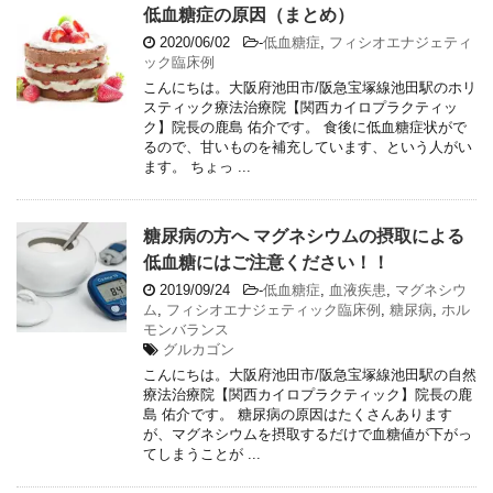
低血糖症の原因（まとめ）
2020/06/02
-
低血糖症
,
フィシオエナジェティ
ック臨床例
こんにちは。大阪府池田市/阪急宝塚線池田駅のホリ
スティック療法治療院【関西カイロプラクティッ
ク】院長の鹿島 佑介です。 食後に低血糖症状がで
るので、甘いものを補充しています、という人がい
ます。 ちょっ ...
糖尿病の方へ マグネシウムの摂取による
低血糖にはご注意ください！！
2019/09/24
-
低血糖症
,
血液疾患
,
マグネシウ
ム
,
フィシオエナジェティック臨床例
,
糖尿病
,
ホル
モンバランス
グルカゴン
こんにちは。大阪府池田市/阪急宝塚線池田駅の自然
療法治療院【関西カイロプラクティック】院長の鹿
島 佑介です。 糖尿病の原因はたくさんあります
が、マグネシウムを摂取するだけで血糖値が下がっ
てしまうことが ...