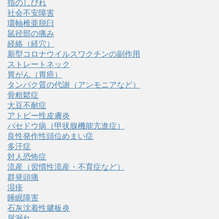
指のしびれ
社会不安障害
環軸椎亜脱臼
鼠径部の痛み
経絡（経穴）
新型コロナウイルスワクチンの副作用
ストレートネック
胃がん（胃癌）
タンパク質の代謝（アンモニアなど）
骨粗鬆症
大豆不耐症
アトピー性皮膚炎
バセドウ病（甲状腺機能亢進症）
良性発作性頭位めまい症
多汗症
対人恐怖症
流産（習慣性流産・不育症など）
群発頭痛
湿疹
睡眠障害
石灰沈着性腱板炎
尿漏れ