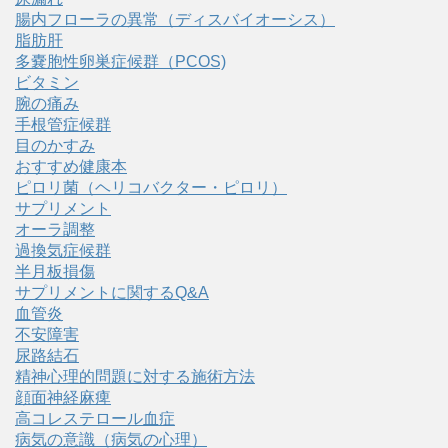
腸内フローラの異常（ディスバイオーシス）
脂肪肝
多嚢胞性卵巣症候群（PCOS)
ビタミン
腕の痛み
手根管症候群
目のかすみ
おすすめ健康本
ピロリ菌（ヘリコバクター・ピロリ）
サプリメント
オーラ調整
過換気症候群
半月板損傷
サプリメントに関するQ&A
血管炎
不安障害
尿路結石
精神心理的問題に対する施術方法
顔面神経麻痺
高コレステロール血症
病気の意識（病気の心理）