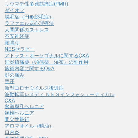
リウマチ性多発筋痛症(PMR)
ダイオフ
脱毛症（円形脱毛症）
ラファエル式心理療法
人間関係のストレス
不安神経症
頭鳴り
NESセラピー
アトラス・オーソゴナルに関するQ&A
消炎鎮痛薬（頭痛薬、湿布）の副作用
施術内容に関するQ&A
顔の痛み
手汗
新型コロナウイルス後遺症
波動転写レメディ ＮＥＳインフォシューティカル
Q&A
食道裂孔ヘルニア
頚椎ヘルニア
間欠性跛行
アロマオイル（精油）
口内炎