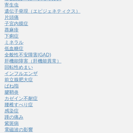
寄生虫
遺伝子発現（エピジェネティクス）
片頭痛
子宮内膜症
蕁麻疹
下痢症
ミネラル
低血糖症
全般性不安障害(GAD)
肝機能障害（肝機能異常）
回転性めまい
インフルエンザ
前立腺肥大症
ばね指
腱鞘炎
カゼイン不耐症
腰椎すべり症
感染症
踵の痛み
紫斑病
電磁波の影響