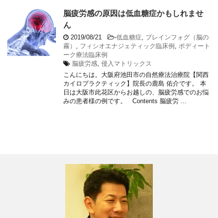
脳疲労感の原因は低血糖症かもしれませ
ん
2019/08/21
-
低血糖症
,
ブレインフォグ（脳の
霧）
,
フィシオエナジェティック臨床例
,
ボディート
ーク療法臨床例
脳疲労感
,
侵入マトリックス
こんにちは。大阪府池田市の自然療法治療院【関西
カイロプラクティック】院長の鹿島 佑介です。 本
日は大阪市此花区からお越しの、脳疲労感でのお悩
みの患者様の例です。 Contents 脳疲労 ...