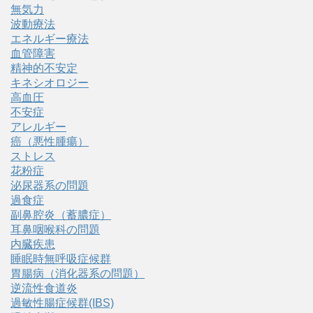
無気力
波動療法
エネルギー療法
血管障害
精神的不安定
キネシオロジー
高血圧
不安症
アレルギー
癌（悪性腫瘍）
ストレス
花粉症
泌尿器系の問題
過食症
副鼻腔炎（蓄膿症）
耳鼻咽喉科の問題
内臓疾患
睡眠時無呼吸症候群
胃腸病（消化器系の問題）
逆流性食道炎
過敏性腸症候群(IBS)