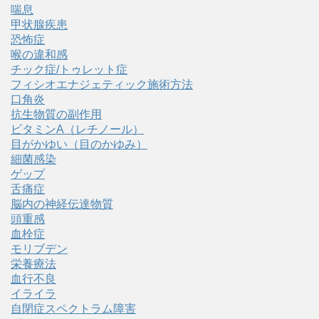
喘息
甲状腺疾患
恐怖症
喉の違和感
チック症/トゥレット症
フィシオエナジェティック施術方法
口角炎
抗生物質の副作用
ビタミンA（レチノール）
目がかゆい（目のかゆみ）
細菌感染
ゲップ
舌痛症
脳内の神経伝達物質
頭重感
血栓症
モリブデン
栄養療法
血行不良
イライラ
自閉症スペクトラム障害