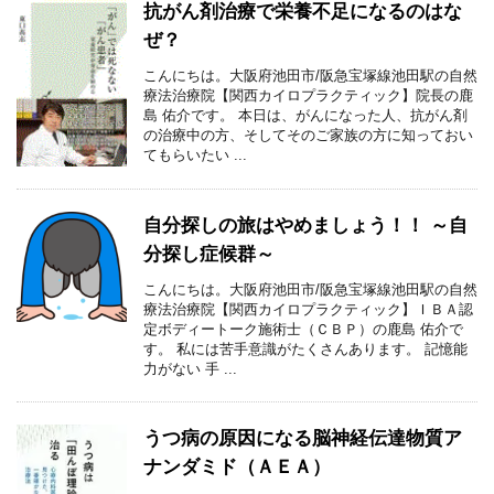
抗がん剤治療で栄養不足になるのはな
ぜ？
こんにちは。大阪府池田市/阪急宝塚線池田駅の自然
療法治療院【関西カイロプラクティック】院長の鹿
島 佑介です。 本日は、がんになった人、抗がん剤
の治療中の方、そしてそのご家族の方に知っておい
てもらいたい ...
自分探しの旅はやめましょう！！ ～自
分探し症候群～
こんにちは。大阪府池田市/阪急宝塚線池田駅の自然
療法治療院【関西カイロプラクティック】ＩＢＡ認
定ボディートーク施術士（ＣＢＰ）の鹿島 佑介で
す。 私には苦手意識がたくさんあります。 記憶能
力がない 手 ...
うつ病の原因になる脳神経伝達物質ア
ナンダミド（ＡＥＡ）