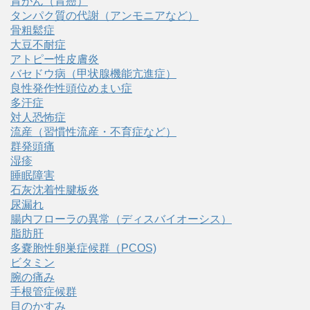
胃がん（胃癌）
タンパク質の代謝（アンモニアなど）
骨粗鬆症
大豆不耐症
アトピー性皮膚炎
バセドウ病（甲状腺機能亢進症）
良性発作性頭位めまい症
多汗症
対人恐怖症
流産（習慣性流産・不育症など）
群発頭痛
湿疹
睡眠障害
石灰沈着性腱板炎
尿漏れ
腸内フローラの異常（ディスバイオーシス）
脂肪肝
多嚢胞性卵巣症候群（PCOS)
ビタミン
腕の痛み
手根管症候群
目のかすみ