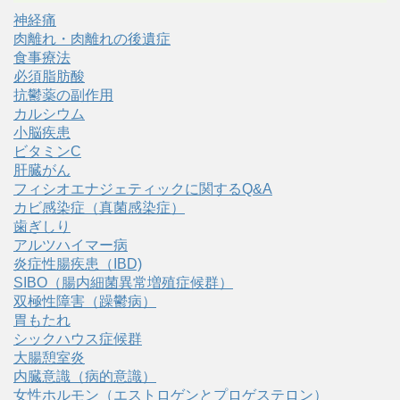
神経痛
肉離れ・肉離れの後遺症
食事療法
必須脂肪酸
抗鬱薬の副作用
カルシウム
小脳疾患
ビタミンC
肝臓がん
フィシオエナジェティックに関するQ&A
カビ感染症（真菌感染症）
歯ぎしり
アルツハイマー病
炎症性腸疾患（IBD)
SIBO（腸内細菌異常増殖症候群）
双極性障害（躁鬱病）
胃もたれ
シックハウス症候群
大腸憩室炎
内臓意識（病的意識）
女性ホルモン（エストロゲンとプロゲステロン）