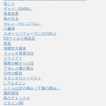
首こり
ギャバ（GABA）
体臭改善
痰が出る
セレン（セレニウム）
心臓病
スポーツパフォーマンスの向上
EBウイルス感染症
貧血
潰瘍性大腸炎
フィシオ検査項目
ドライアイ
腰椎分離すべり症
アキレス腱の痛み
日中の眠気
キネシオロジーテスト
L-アルギニン
ふくらはぎの痛み（下腿の痛み）
腸内環境
鉄のデトックス
ビタミンB6