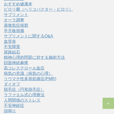
おすすめ健康本
ピロリ菌（ヘリコバクター・ピロリ）
サプリメント
オーラ調整
過換気症候群
半月板損傷
サプリメントに関するQ&A
血管炎
不安障害
尿路結石
精神心理的問題に対する施術方法
顔面神経麻痺
高コレステロール血症
病気の意識（病気の心理）
リウマチ性多発筋痛症(PMR)
ダイオフ
脱毛症（円形脱毛症）
ラファエル式心理療法
人間関係のストレス
不安神経症
頭鳴り