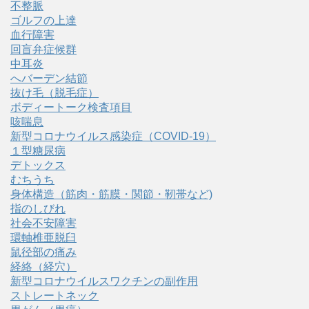
不整脈
ゴルフの上達
血行障害
回盲弁症候群
中耳炎
へバーデン結節
抜け毛（脱毛症）
ボディートーク検査項目
咳喘息
新型コロナウイルス感染症（COVID‑19）
１型糖尿病
デトックス
むちうち
身体構造（筋肉・筋膜・関節・靭帯など)
指のしびれ
社会不安障害
環軸椎亜脱臼
鼠径部の痛み
経絡（経穴）
新型コロナウイルスワクチンの副作用
ストレートネック