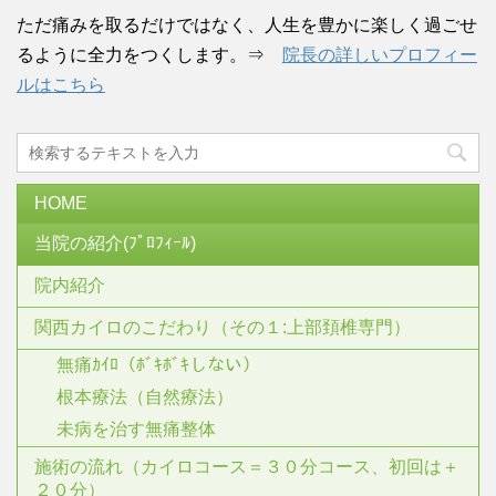
ただ痛みを取るだけではなく、人生を豊かに楽しく過ごせ
るように全力をつくします。⇒
院長の詳しいプロフィー
ルはこちら
HOME
当院の紹介(ﾌﾟﾛﾌｨｰﾙ)
院内紹介
関西カイロのこだわり（その１:上部頚椎専門）
無痛ｶｲﾛ（ﾎﾞｷﾎﾞｷしない）
根本療法（自然療法）
未病を治す無痛整体
施術の流れ（カイロコース＝３０分コース、初回は＋
２０分）