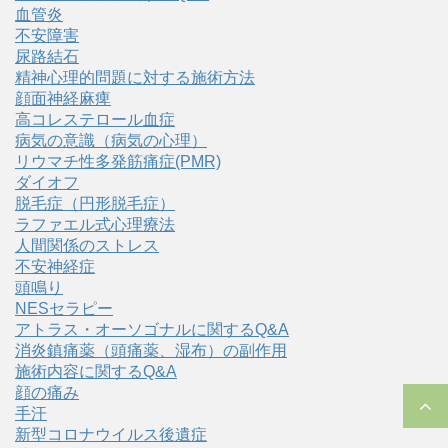
血管炎
不安障害
尿路結石
精神心理的問題に対する施術方法
顔面神経麻痺
高コレステロール血症
病気の意識（病気の心理）
リウマチ性多発筋痛症(PMR)
ダイオフ
脱毛症（円形脱毛症）
ラファエル式心理療法
人間関係のストレス
不安神経症
頭鳴り
NESセラピー
アトラス・オーソゴナルに関するQ&A
消炎鎮痛薬（頭痛薬、湿布）の副作用
施術内容に関するQ&A
顔の痛み
手汗
新型コロナウイルス後遺症