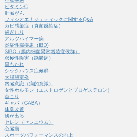
小脳疾患
ビタミンC
肝臓がん
フィシオエナジェティックに関するQ&A
カビ感染症（真菌感染症）
歯ぎしり
アルツハイマー病
炎症性腸疾患（IBD)
SIBO（腸内細菌異常増殖症候群）
双極性障害（躁鬱病）
胃もたれ
シックハウス症候群
大腸憩室炎
内臓意識（病的意識）
女性ホルモン（エストロゲンとプロゲステロン）
首こり
ギャバ（GABA）
体臭改善
痰が出る
セレン（セレニウム）
心臓病
スポーツパフォーマンスの向上