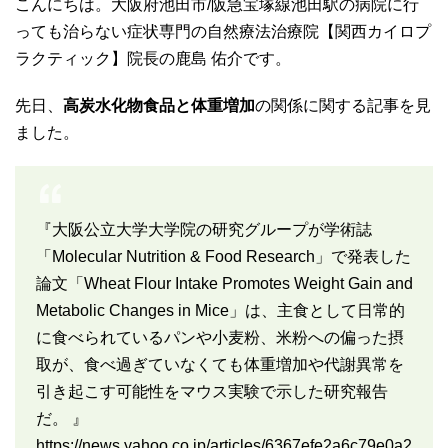
こんにちは。大阪府池田市/阪急宝塚線池田駅の病院に行
っても治らない症状専門の自然療法治療院【関西カイロプ
ラクティック】院長の鹿島 佑介です。
先日、
高炭水化物食品と体重増加
の関係に関する記事を見
ました。
『大阪公立大学大学院の研究グループが学術誌
「Molecular Nutrition & Food Research」で発表した
論文「Wheat Flour Intake Promotes Weight Gain and
Metabolic Changes in Mice」は、主食として日常的
に食べられているパンや小麦粉、米粉への偏った摂
取が、食べ過ぎていなくても体重増加や代謝異常を
引き起こす可能性をマウス実験で示した研究報告
だ。 』
https://news.yahoo.co.jp/articles/6367efe2a6c79e0a2