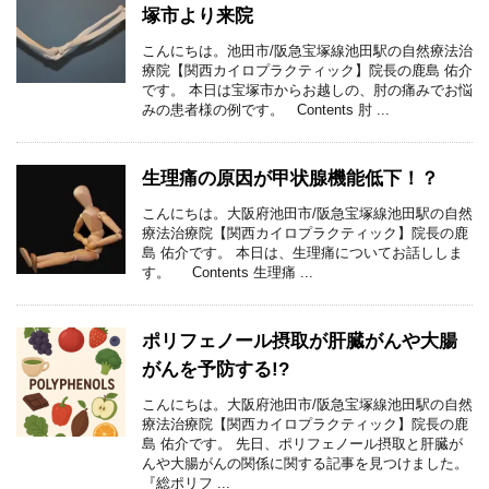
塚市より来院
こんにちは。池田市/阪急宝塚線池田駅の自然療法治
療院【関西カイロプラクティック】院長の鹿島 佑介
です。 本日は宝塚市からお越しの、肘の痛みでお悩
みの患者様の例です。 Contents 肘 ...
生理痛の原因が甲状腺機能低下！？
こんにちは。大阪府池田市/阪急宝塚線池田駅の自然
療法治療院【関西カイロプラクティック】院長の鹿
島 佑介です。 本日は、生理痛についてお話ししま
す。 Contents 生理痛 ...
ポリフェノール摂取が肝臓がんや大腸
がんを予防する!?
こんにちは。大阪府池田市/阪急宝塚線池田駅の自然
療法治療院【関西カイロプラクティック】院長の鹿
島 佑介です。 先日、ポリフェノール摂取と肝臓が
んや大腸がんの関係に関する記事を見つけました。
『総ポリフ ...