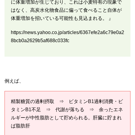
に体重増加が生じており、これは小麦特有の現象で
はなく、高炭水化物食品に偏って食べること自体が
体重増加を招いている可能性も見込まれる。 』
https://news.yahoo.co.jp/articles/6367efe2a6c79e0a2
8bcb0a2629b5af688c033fc
例えば、
精製糖質の過剰摂取 ⇒ ビタミンB1過剰消費・ビ
タミンB1不足 ⇒ 代謝が落ちる ⇒ 余ったエネ
ルギーが中性脂肪として貯められる。肝臓に貯まれ
ば脂肪肝