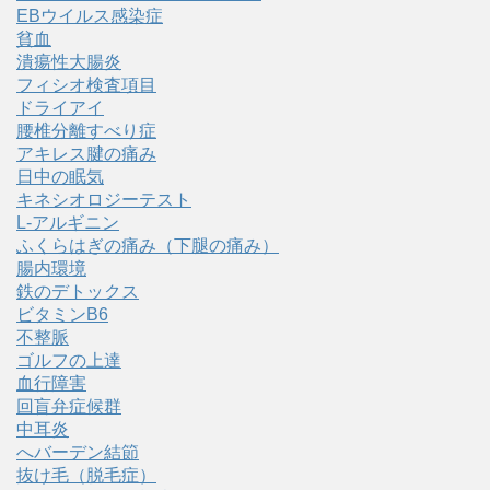
EBウイルス感染症
貧血
潰瘍性大腸炎
フィシオ検査項目
ドライアイ
腰椎分離すべり症
アキレス腱の痛み
日中の眠気
キネシオロジーテスト
L-アルギニン
ふくらはぎの痛み（下腿の痛み）
腸内環境
鉄のデトックス
ビタミンB6
不整脈
ゴルフの上達
血行障害
回盲弁症候群
中耳炎
へバーデン結節
抜け毛（脱毛症）