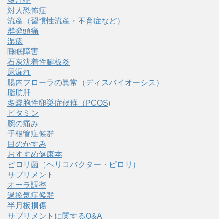
多汗症
対人恐怖症
流産（習慣性流産・不育症など）
群発頭痛
湿疹
睡眠障害
石灰沈着性腱板炎
尿漏れ
腸内フローラの異常（ディスバイオーシス）
脂肪肝
多嚢胞性卵巣症候群（PCOS)
ビタミン
腕の痛み
手根管症候群
目のかすみ
おすすめ健康本
ピロリ菌（ヘリコバクター・ピロリ）
サプリメント
オーラ調整
過換気症候群
半月板損傷
サプリメントに関するQ&A