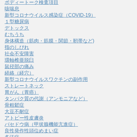
ボディートーク検査項目
咳喘息
新型コロナウイルス感染症（COVID‑19）
１型糖尿病
デトックス
むちうち
身体構造（筋肉・筋膜・関節・靭帯など)
指のしびれ
社会不安障害
環軸椎亜脱臼
鼠径部の痛み
経絡（経穴）
新型コロナウイルスワクチンの副作用
ストレートネック
胃がん（胃癌）
タンパク質の代謝（アンモニアなど）
骨粗鬆症
大豆不耐症
アトピー性皮膚炎
バセドウ病（甲状腺機能亢進症）
良性発作性頭位めまい症