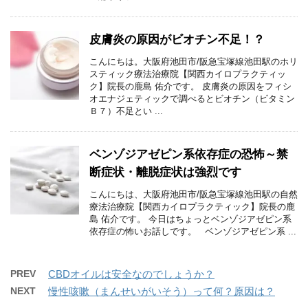
皮膚炎の原因がビオチン不足！？
こんにちは。大阪府池田市/阪急宝塚線池田駅のホリ
スティック療法治療院【関西カイロプラクティッ
ク】院長の鹿島 佑介です。 皮膚炎の原因をフィシ
オエナジェティックで調べるとビオチン（ビタミン
Ｂ７）不足とい ...
ベンゾジアゼピン系依存症の恐怖～禁
断症状・離脱症状は強烈です
こんにちは、大阪府池田市/阪急宝塚線池田駅の自然
療法治療院【関西カイロプラクティック】院長の鹿
島 佑介です。 今日はちょっとベンゾジアゼピン系
依存症の怖いお話しです。 ベンゾジアゼピン系 ...
PREV
CBDオイルは安全なのでしょうか？
NEXT
慢性咳嗽（まんせいがいそう）って何？原因は？