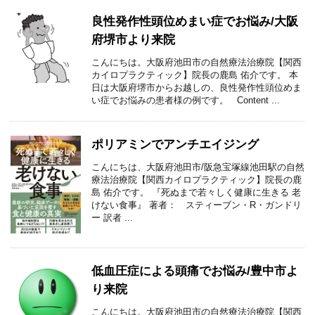
良性発作性頭位めまい症でお悩み/大阪
府堺市より来院
こんにちは。大阪府池田市の自然療法治療院【関西
カイロプラクティック】院長の鹿島 佑介です。 本
日は大阪府堺市からお越しの、良性発作性頭位めま
い症でお悩みの患者様の例です。 Content ...
ポリアミンでアンチエイジング
こんにちは、大阪府池田市/阪急宝塚線池田駅の自然
療法治療院【関西カイロプラクティック】院長の鹿
島 佑介です。 『死ぬまで若々しく健康に生きる 老
けない食事』 著者： スティーブン・R・ガンドリ
ー 訳者 ...
低血圧症による頭痛でお悩み/豊中市よ
り来院
こんにちは。大阪府池田市の自然療法治療院【関西