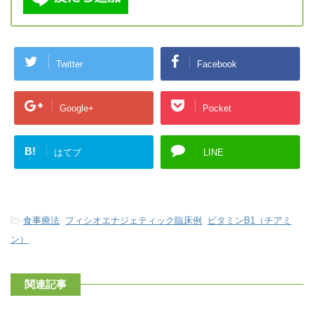
Twitter
Facebook
Google+
Pocket
B!
はてブ
LINE
-
食事療法
,
フィシオエナジェティック臨床例
,
ビタミンB1（チアミ
ン）
関連記事