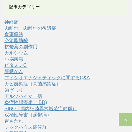
記事カテゴリー
神経痛
肉離れ・肉離れの後遺症
食事療法
必須脂肪酸
抗鬱薬の副作用
カルシウム
小脳疾患
ビタミンC
肝臓がん
フィシオエナジェティックに関するQ&A
カビ感染症（真菌感染症）
歯ぎしり
アルツハイマー病
炎症性腸疾患（IBD)
SIBO（腸内細菌異常増殖症候群）
双極性障害（躁鬱病）
胃もたれ
シックハウス症候群