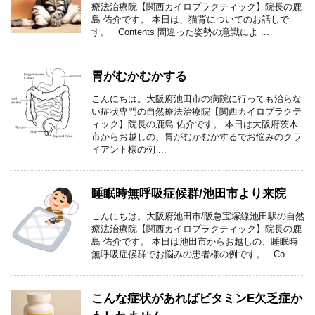
療法治療院【関西カイロプラクティック】院長の鹿
島 佑介です。 本日は、猫背についてのお話しで
す。 Contents 間違った姿勢の意識によ ...
胃がむかむかする
こんにちは。大阪府池田市の病院に行っても治らな
い症状専門の自然療法治療院【関西カイロプラクテ
ィック】院長の鹿島 佑介です。 本日は大阪府茨木
市からお越しの、胃がむかむかするでお悩みのクラ
イアント様の例 ...
睡眠時無呼吸症候群/池田市より来院
こんにちは。大阪府池田市/阪急宝塚線池田駅の自然
療法治療院【関西カイロプラクティック】院長の鹿
島 佑介です。 本日は池田市からお越しの、睡眠時
無呼吸症候群でお悩みの患者様の例です。 Co ...
こんな症状があればビタミンE欠乏症か