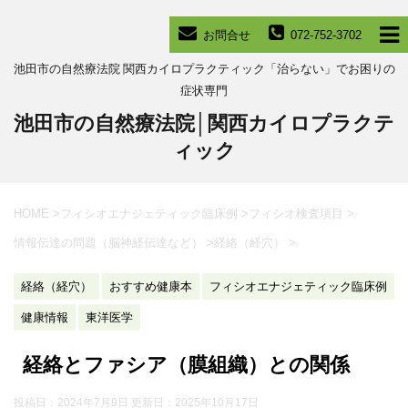
お問合せ
072-752-3702
池田市の自然療法院 関西カイロプラクティック「治らない」でお困りの
症状専門
池田市の自然療法院│関西カイロプラクテ
ィック
HOME
>
フィシオエナジェティック臨床例
>
フィシオ検査項目
>
情報伝達の問題（脳神経伝達など）
>
経絡（経穴）
>
経絡（経穴）
おすすめ健康本
フィシオエナジェティック臨床例
健康情報
東洋医学
経絡とファシア（膜組織）との関係
投稿日：2024年7月9日 更新日：
2025年10月17日