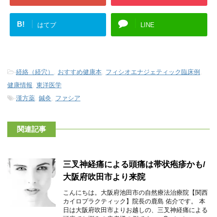
B!
はてブ
LINE
-
経絡（経穴）
,
おすすめ健康本
,
フィシオエナジェティック臨床例
,
健康情報
,
東洋医学
-
漢方薬
,
鍼灸
,
ファシア
関連記事
三叉神経痛による頭痛は帯状疱疹かも/
大阪府吹田市より来院
こんにちは。大阪府池田市の自然療法治療院【関西
カイロプラクティック】院長の鹿島 佑介です。 本
日は大阪府吹田市よりお越しの、三叉神経痛による