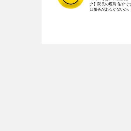
ク】院長の鹿島 佑介で
口角炎があるかないか、を