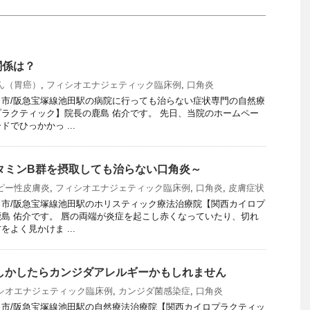
関係は？
ん（胃癌）
,
フィシオエナジェティック臨床例
,
口角炎
市/阪急宝塚線池田駅の病院に行っても治らない症状専門の自然療
ラクティック】院長の鹿島 佑介です。 先日、当院のホームペー
でひっかかっ ...
タミンB群を摂取しても治らない口角炎～
ピー性皮膚炎
,
フィシオエナジェティック臨床例
,
口角炎
,
皮膚症状
市/阪急宝塚線池田駅のホリスティック療法治療院【関西カイロプ
島 佑介です。 唇の両端が炎症を起こし赤くなっていたり、切れ
よく見かけま ...
しかしたらカンジダアレルギーかもしれません
シオエナジェティック臨床例
,
カンジダ菌感染症
,
口角炎
市/阪急宝塚線池田駅の自然療法治療院【関西カイロプラクティッ