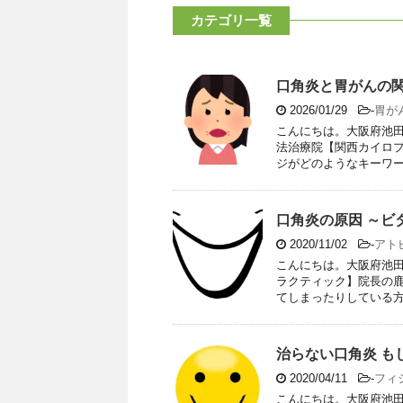
カテゴリ一覧
口角炎と胃がんの
2026/01/29
-
胃が
こんにちは。大阪府池田
法治療院【関西カイロプ
ジがどのようなキーワード
口角炎の原因 ～ビ
2020/11/02
-
アト
こんにちは。大阪府池田
ラクティック】院長の鹿
てしまったりしている方を
治らない口角炎 も
2020/04/11
-
フィ
こんにちは。大阪府池田