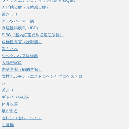
フィシオエナジェティックに関するQ&A
カビ感染症（真菌感染症）
歯ぎしり
アルツハイマー病
炎症性腸疾患（IBD)
SIBO（腸内細菌異常増殖症候群）
双極性障害（躁鬱病）
胃もたれ
シックハウス症候群
大腸憩室炎
内臓意識（病的意識）
女性ホルモン（エストロゲンとプロゲステロ
ン）
首こり
ギャバ（GABA）
体臭改善
痰が出る
セレン（セレニウム）
心臓病