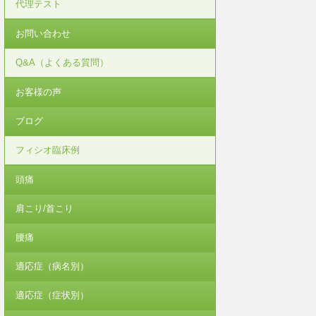
代理テスト
お問い合わせ
Q&A（よくある質問）
お客様の声
ブログ
フィシオ臨床例
頭痛
肩こり/首こり
腰痛
適応症（病名別）
適応症（症状別）