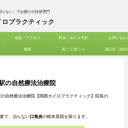
治らない」でお困りの症状専門
イロプラクティック
地図・アクセス
料金・ＷＥＢ予約
お問い合わ
腰痛
肩こり/首こり
適応症（病名
駅の自然療法治療院
駅の自然療法治療院【関西カイロプラクティック】院長の
査で、治らない
口角炎
の根本原因を探ります。