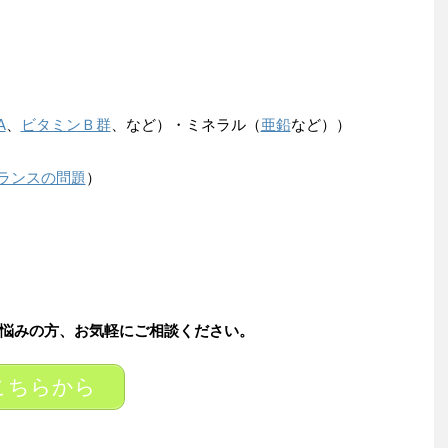
A
、
ビタミンＢ群
、など）・ミネラル（
亜鉛
など））
ランスの問題
）
悩みの方、お気軽にご相談ください。
こちらから