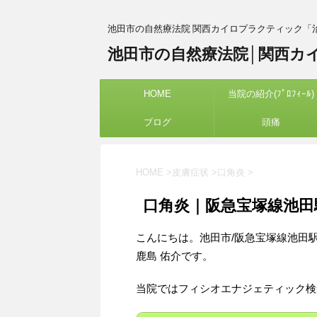
池田市の自然療法院 関西カイロプラクティック「
池田市の自然療法院│関西カ
HOME
当院の紹介(ﾌﾟﾛﾌｨｰﾙ)
ブログ
頭痛
HOME
>
皮膚症状
>
口角炎
>
口角炎｜阪急宝塚線池田
こんにちは。池田市/阪急宝塚線池田
鹿島 佑介です。
当院ではフィシオエナジェティック検