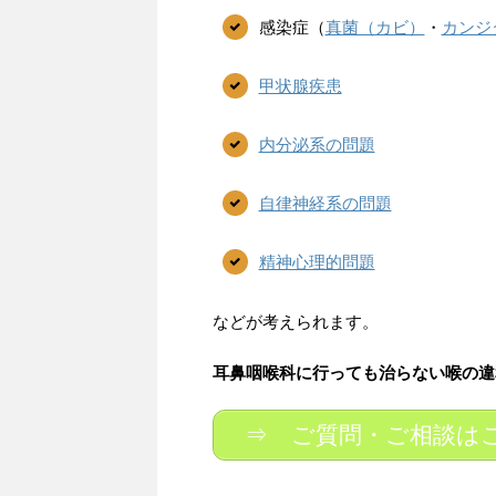
感染症（
真菌（カビ）
・
カンジ
甲状腺疾患
内分泌系の問題
自律神経系の問題
精神心理的問題
などが考えられます。
耳鼻咽喉科に行っても治らない喉の違
⇒ ご質問・ご相談は