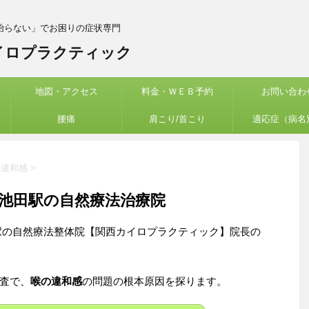
治らない」でお困りの症状専門
イロプラクティック
地図・アクセス
料金・ＷＥＢ予約
お問い合わ
腰痛
肩こり/首こり
適応症（病名
の違和感
>
池田駅の自然療法治療院
駅の自然療法整体院【関西カイロプラクティック】院長の
査で、
喉の違和感
の問題の根本原因を探ります。