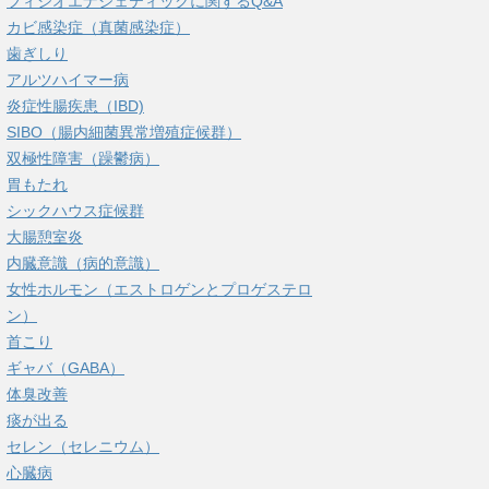
フィシオエナジェティックに関するQ&A
カビ感染症（真菌感染症）
歯ぎしり
アルツハイマー病
炎症性腸疾患（IBD)
SIBO（腸内細菌異常増殖症候群）
双極性障害（躁鬱病）
胃もたれ
シックハウス症候群
大腸憩室炎
内臓意識（病的意識）
女性ホルモン（エストロゲンとプロゲステロ
ン）
首こり
ギャバ（GABA）
体臭改善
痰が出る
セレン（セレニウム）
心臓病