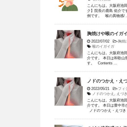
こんにちは。大阪府池田
ク】院長の鹿島 佑介で
例です。 喉の異物感/ ..
胸焼けや喉のイガイ
2022/07/02
-
胸焼
喉のイガイガ
こんにちは。大阪府池田
介です。 本日は和歌山
す。 Contents ...
ノドのつかえ・えづ
2022/05/21
-
フィ
ノドのつかえ
,
えづ
こんにちは。大阪府池田
介です。 本日は豊中市
ノドのつかえ・えづき .