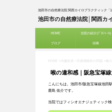
池田市の自然療法院 関西カイロプラクティック「
池田市の自然療法院│関西カ
HOME
当院の紹介(ﾌﾟﾛﾌｨｰﾙ)
ブログ
頭痛
HOME
>
内臓疾患
>
耳鼻咽喉科の問題
>
喉
喉の違和感｜阪急宝塚線
こんにちは。池田市/阪急宝塚線池田
鹿島 佑介です。
当院ではフィシオエナジェティック検