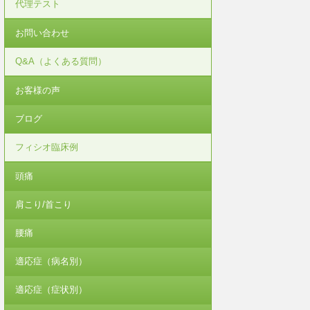
代理テスト
お問い合わせ
Q&A（よくある質問）
お客様の声
ブログ
フィシオ臨床例
頭痛
肩こり/首こり
腰痛
適応症（病名別）
適応症（症状別）