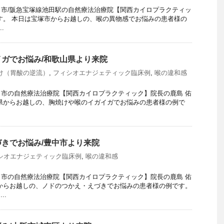
市/阪急宝塚線池田駅の自然療法治療院【関西カイロプラクティッ
す。 本日は宝塚市からお越しの、喉の異物感でお悩みの患者様の
.
ガでお悩み/和歌山県より来院
け（胃酸の逆流）
,
フィシオエナジェティック臨床例
,
喉の違和感
市の自然療法治療院【関西カイロプラクティック】院長の鹿島 佑
県からお越しの、胸焼けや喉のイガイガでお悩みの患者様の例で
きでお悩み/豊中市より来院
シオエナジェティック臨床例
,
喉の違和感
き
市の自然療法治療院【関西カイロプラクティック】院長の鹿島 佑
からお越しの、ノドのつかえ・えづきでお悩みの患者様の例です。
..