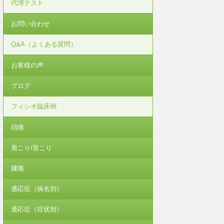
代理テスト
お問い合わせ
Q&A（よくある質問）
お客様の声
ブログ
フィシオ臨床例
頭痛
肩こり/首こり
腰痛
適応症（病名別）
適応症（症状別）