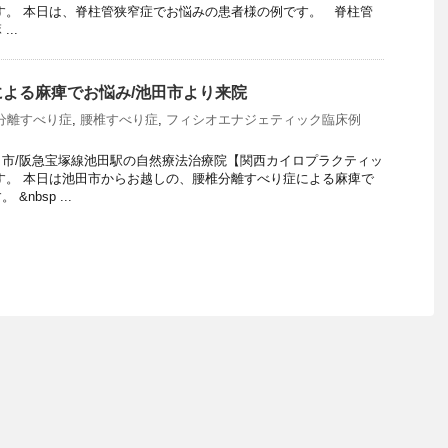
す。 本日は、脊柱管狭窄症でお悩みの患者様の例です。 脊柱管
..
よる麻痺でお悩み/池田市より来院
分離すべり症
,
腰椎すべり症
,
フィシオエナジェティック臨床例
市/阪急宝塚線池田駅の自然療法治療院【関西カイロプラクティッ
す。 本日は池田市からお越しの、腰椎分離すべり症による麻痺で
nbsp ...