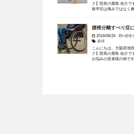
ク】院長の鹿島 佑介で
狭窄症は痛みではなく麻 .
腰椎分離すべり症に
2018/08/26
-
腰椎
麻痺
こんにちは。大阪府池田
ク】院長の鹿島 佑介で
お悩みの患者様の例です。 &