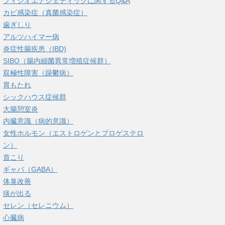
フィシオエナジェティックに関するQ&A
カビ感染症（真菌感染症）
歯ぎしり
アルツハイマー病
炎症性腸疾患（IBD)
SIBO（腸内細菌異常増殖症候群）
双極性障害（躁鬱病）
胃もたれ
シックハウス症候群
大腸憩室炎
内臓意識（病的意識）
女性ホルモン（エストロゲンとプロゲステロ
ン）
首こり
ギャバ（GABA）
体臭改善
痰が出る
セレン（セレニウム）
心臓病