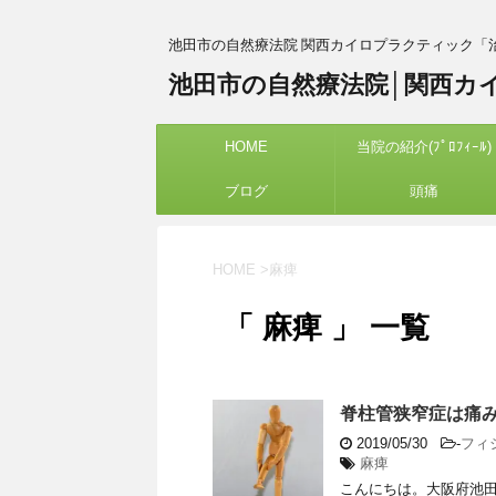
池田市の自然療法院 関西カイロプラクティック「
池田市の自然療法院│関西カ
HOME
当院の紹介(ﾌﾟﾛﾌｨｰﾙ)
ブログ
頭痛
HOME
>
麻痺
「 麻痺 」 一覧
脊柱管狭窄症は痛
2019/05/30
-
フィ
麻痺
こんにちは。大阪府池田