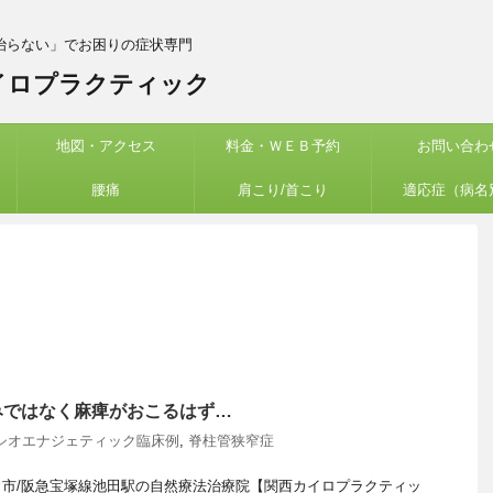
治らない」でお困りの症状専門
イロプラクティック
地図・アクセス
料金・ＷＥＢ予約
お問い合わ
腰痛
肩こり/首こり
適応症（病名
みではなく麻痺がおこるはず…
シオエナジェティック臨床例
,
脊柱管狭窄症
市/阪急宝塚線池田駅の自然療法治療院【関西カイロプラクティッ