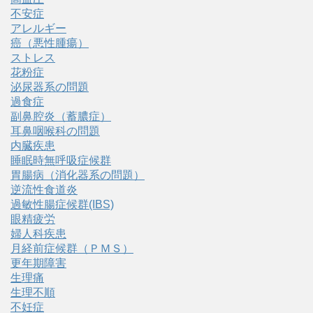
不安症
アレルギー
癌（悪性腫瘍）
ストレス
花粉症
泌尿器系の問題
過食症
副鼻腔炎（蓄膿症）
耳鼻咽喉科の問題
内臓疾患
睡眠時無呼吸症候群
胃腸病（消化器系の問題）
逆流性食道炎
過敏性腸症候群(IBS)
眼精疲労
婦人科疾患
月経前症候群（ＰＭＳ）
更年期障害
生理痛
生理不順
不妊症