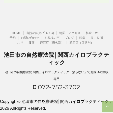
HOME
当院の紹介(ﾌﾟﾛﾌｨｰﾙ)
地図・アクセス
料金・ＷＥＢ
予約
お問い合わせ
お客様の声
ブログ
頭痛
肩こり/首
こり
腰痛
適応症（病名別）
適応症（症状別）
池田市の自然療法院│関西カイロプラクテ
ィック
池田市の自然療法院 関西カイロプラクティック「治らない」でお困りの症状
専門
072-752-3702
Copyright© 池田市の自然療法院│関西カイロプラクティック ,
2026 AllRights Reserved.