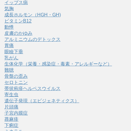
イップス病
気胸
成長ホルモン（HGH・GH)
ビタミンB12
動悸
皮膚のかゆみ
アルミニウムのデトックス
胃痛
眼瞼下垂
乳がん
生体化学（栄養・感染症・毒素・アレルギーなど）
難聴
骨盤の歪み
セロトニン
帯状疱疹ヘルペスウイルス
寄生虫
遺伝子発現（エピジェネティクス）
片頭痛
子宮内膜症
蕁麻疹
下痢症