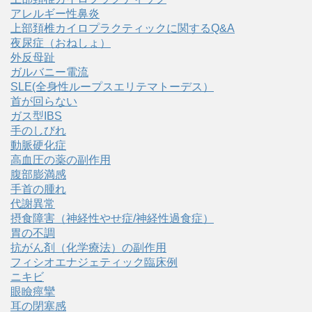
アレルギー性鼻炎
上部頚椎カイロプラクティックに関するQ&A
夜尿症（おねしょ）
外反母趾
ガルバニー電流
SLE(全身性ループスエリテマトーデス）
首が回らない
ガス型IBS
手のしびれ
動脈硬化症
高血圧の薬の副作用
腹部膨満感
手首の腫れ
代謝異常
摂食障害（神経性やせ症/神経性過食症）
胃の不調
抗がん剤（化学療法）の副作用
フィシオエナジェティック臨床例
ニキビ
眼瞼痙攣
耳の閉塞感