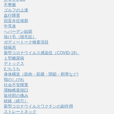
不整脈
ゴルフの上達
血行障害
回盲弁症候群
中耳炎
へバーデン結節
抜け毛（脱毛症）
ボディートーク検査項目
咳喘息
新型コロナウイルス感染症（COVID‑19）
１型糖尿病
デトックス
むちうち
身体構造（筋肉・筋膜・関節・靭帯など)
指のしびれ
社会不安障害
環軸椎亜脱臼
鼠径部の痛み
経絡（経穴）
新型コロナウイルスワクチンの副作用
ストレートネック