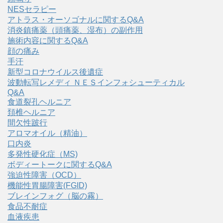
NESセラピー
アトラス・オーソゴナルに関するQ&A
消炎鎮痛薬（頭痛薬、湿布）の副作用
施術内容に関するQ&A
顔の痛み
手汗
新型コロナウイルス後遺症
波動転写レメディ ＮＥＳインフォシューティカル
Q&A
食道裂孔ヘルニア
頚椎ヘルニア
間欠性跛行
アロマオイル（精油）
口内炎
多発性硬化症（MS)
ボディートークに関するQ&A
強迫性障害（OCD）
機能性胃腸障害(FGID)
ブレインフォグ（脳の霧）
食品不耐症
血液疾患