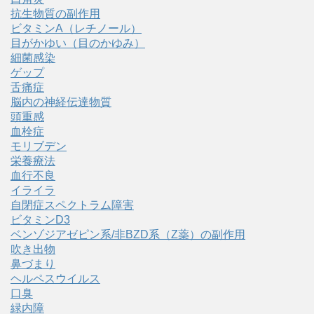
抗生物質の副作用
ビタミンA（レチノール）
目がかゆい（目のかゆみ）
細菌感染
ゲップ
舌痛症
脳内の神経伝達物質
頭重感
血栓症
モリブデン
栄養療法
血行不良
イライラ
自閉症スペクトラム障害
ビタミンD3
ベンゾジアゼピン系/非BZD系（Z薬）の副作用
吹き出物
鼻づまり
ヘルペスウイルス
口臭
緑内障