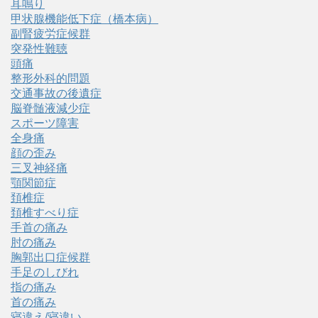
耳鳴り
甲状腺機能低下症（橋本病）
副腎疲労症候群
突発性難聴
頭痛
整形外科的問題
交通事故の後遺症
脳脊髄液減少症
スポーツ障害
全身痛
顔の歪み
三叉神経痛
顎関節症
頚椎症
頚椎すべり症
手首の痛み
肘の痛み
胸郭出口症候群
手足のしびれ
指の痛み
首の痛み
寝違え/寝違い