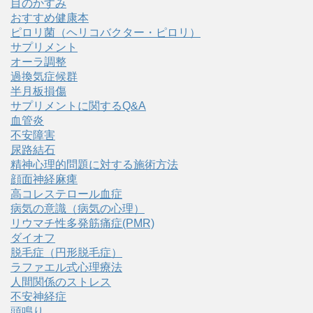
目のかすみ
おすすめ健康本
ピロリ菌（ヘリコバクター・ピロリ）
サプリメント
オーラ調整
過換気症候群
半月板損傷
サプリメントに関するQ&A
血管炎
不安障害
尿路結石
精神心理的問題に対する施術方法
顔面神経麻痺
高コレステロール血症
病気の意識（病気の心理）
リウマチ性多発筋痛症(PMR)
ダイオフ
脱毛症（円形脱毛症）
ラファエル式心理療法
人間関係のストレス
不安神経症
頭鳴り