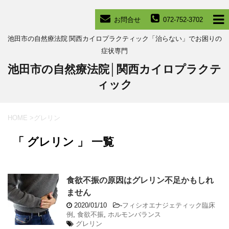
お問合せ
072-752-3702
池田市の自然療法院 関西カイロプラクティック「治らない」でお困りの
症状専門
池田市の自然療法院│関西カイロプラクテ
ィック
HOME
>
グレリン
「 グレリン 」 一覧
食欲不振の原因はグレリン不足かもしれ
ません
2020/01/10
-
フィシオエナジェティック臨床
例
,
食欲不振
,
ホルモンバランス
グレリン