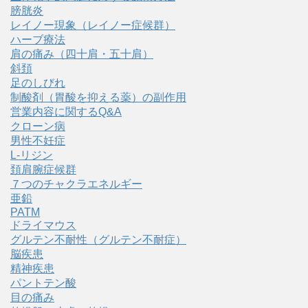
膀胱炎
レイノー現象（レイノー症候群）
ハーブ療法
肩の痛み（四十肩・五十肩）
斜頚
足のしびれ
制酸剤（胃酸を抑える薬）の副作用
営業内容に関するQ&A
クローン病
男性不妊症
L-リジン
頚肩腕症候群
７つのチャクラエネルギー
亜鉛
PATM
ドライマウス
グルテン不耐性（グルテン不耐症）
脳疾患
精神疾患
パントテン酸
目の痛み