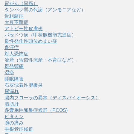
胃がん（胃癌）
タンパク質の代謝（アンモニアなど）
骨粗鬆症
大豆不耐症
アトピー性皮膚炎
バセドウ病（甲状腺機能亢進症）
良性発作性頭位めまい症
多汗症
対人恐怖症
流産（習慣性流産・不育症など）
群発頭痛
湿疹
睡眠障害
石灰沈着性腱板炎
尿漏れ
腸内フローラの異常（ディスバイオーシス）
脂肪肝
多嚢胞性卵巣症候群（PCOS)
ビタミン
腕の痛み
手根管症候群