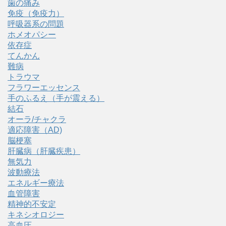
歯の痛み
免疫（免疫力）
呼吸器系の問題
ホメオパシー
依存症
てんかん
難病
トラウマ
フラワーエッセンス
手のふるえ（手が震える）
結石
オーラ/チャクラ
適応障害（AD)
脳梗塞
肝臓病（肝臓疾患）
無気力
波動療法
エネルギー療法
血管障害
精神的不安定
キネシオロジー
高血圧