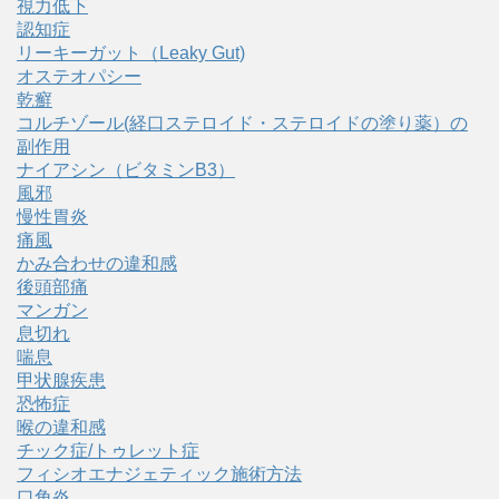
視力低下
認知症
リーキーガット（Leaky Gut)
オステオパシー
乾癬
コルチゾール(経口ステロイド・ステロイドの塗り薬）の
副作用
ナイアシン（ビタミンB3）
風邪
慢性胃炎
痛風
かみ合わせの違和感
後頭部痛
マンガン
息切れ
喘息
甲状腺疾患
恐怖症
喉の違和感
チック症/トゥレット症
フィシオエナジェティック施術方法
口角炎