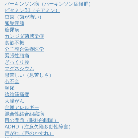
パーキンソン病（パーキンソン症候群）
ビタミンB1（チアミン）
虫歯（歯が痛い）
卵巣嚢腫
糖尿病
カンジダ菌感染症
食欲不振
分子整合栄養医学
緊張性頭痛
ぎっくり腰
マグネシウム
息苦しい（息苦しさ）
心不全
頻尿
線維筋痛症
大腸がん
金属アレルギー
混合性結合組織病
目の問題（眼科的問題）
ADHD（注意欠陥多動性障害）
声がれ（声のかすれ）