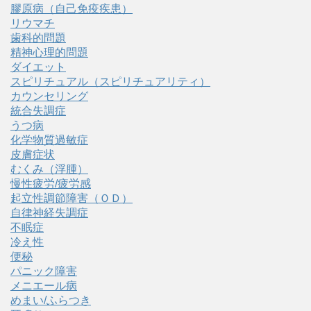
膠原病（自己免疫疾患）
リウマチ
歯科的問題
精神心理的問題
ダイエット
スピリチュアル（スピリチュアリティ）
カウンセリング
統合失調症
うつ病
化学物質過敏症
皮膚症状
むくみ（浮腫）
慢性疲労/疲労感
起立性調節障害（ＯＤ）
自律神経失調症
不眠症
冷え性
便秘
パニック障害
メニエール病
めまい/ふらつき