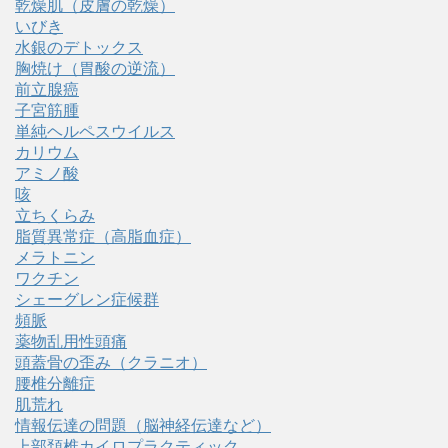
乾燥肌（皮膚の乾燥）
いびき
水銀のデトックス
胸焼け（胃酸の逆流）
前立腺癌
子宮筋腫
単純ヘルペスウイルス
カリウム
アミノ酸
咳
立ちくらみ
脂質異常症（高脂血症）
メラトニン
ワクチン
シェーグレン症候群
頻脈
薬物乱用性頭痛
頭蓋骨の歪み（クラニオ）
腰椎分離症
肌荒れ
情報伝達の問題（脳神経伝達など）
上部頚椎カイロプラクティック