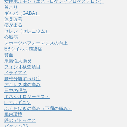
女性ホルモン（エストロゲンとプロゲステロン）
首こり
ギャバ（GABA）
体臭改善
痰が出る
セレン（セレニウム）
心臓病
スポーツパフォーマンスの向上
EBウイルス感染症
貧血
潰瘍性大腸炎
フィシオ検査項目
ドライアイ
腰椎分離すべり症
アキレス腱の痛み
日中の眠気
キネシオロジーテスト
L-アルギニン
ふくらはぎの痛み（下腿の痛み）
腸内環境
鉄のデトックス
ビタミンB6