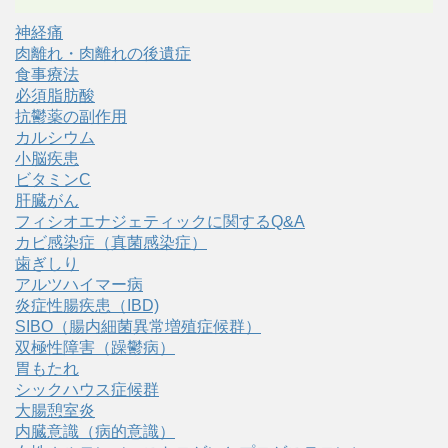
神経痛
肉離れ・肉離れの後遺症
食事療法
必須脂肪酸
抗鬱薬の副作用
カルシウム
小脳疾患
ビタミンC
肝臓がん
フィシオエナジェティックに関するQ&A
カビ感染症（真菌感染症）
歯ぎしり
アルツハイマー病
炎症性腸疾患（IBD)
SIBO（腸内細菌異常増殖症候群）
双極性障害（躁鬱病）
胃もたれ
シックハウス症候群
大腸憩室炎
内臓意識（病的意識）