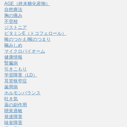
AGE（終末糖化産物）
自然療法
胸の痛み
不登校
ジストニア
ビタミンE（トコフェロール）
喉のつかえ/喉のつまり
噛みしめ
マイクロバイオーム
健康情報
腎臓病
引きこもり
学習障害（LD）
耳管狭窄症
歯周病
ホルモンバランス
吐き気
薬の副作用
聴覚過敏
発達障害
味覚障害