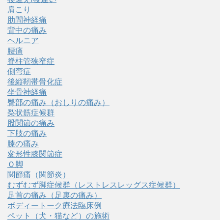
肩こり
肋間神経痛
背中の痛み
ヘルニア
腰痛
脊柱管狭窄症
側弯症
後縦靭帯骨化症
坐骨神経痛
臀部の痛み（おしりの痛み）
梨状筋症候群
股関節の痛み
下肢の痛み
膝の痛み
変形性膝関節症
Ｏ脚
関節痛（関節炎）
むずむず脚症候群（レストレスレッグス症候群）
足首の痛み（足裏の痛み）
ボディートーク療法臨床例
ペット（犬・猫など）の施術