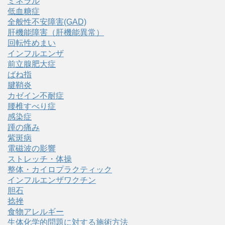
ミネラル
低血糖症
全般性不安障害(GAD)
肝機能障害（肝機能異常）
回転性めまい
インフルエンザ
前立腺肥大症
ばね指
腱鞘炎
カゼイン不耐症
腰椎すべり症
感染症
踵の痛み
紫斑病
電磁波の影響
ストレッチ・体操
整体・カイロプラクティック
インフルエンザワクチン
胆石
捻挫
食物アレルギー
生体化学的問題に対する施術方法