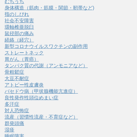
むちうち
身体構造（筋肉・筋膜・関節・靭帯など)
指のしびれ
社会不安障害
環軸椎亜脱臼
鼠径部の痛み
経絡（経穴）
新型コロナウイルスワクチンの副作用
ストレートネック
胃がん（胃癌）
タンパク質の代謝（アンモニアなど）
骨粗鬆症
大豆不耐症
アトピー性皮膚炎
バセドウ病（甲状腺機能亢進症）
良性発作性頭位めまい症
多汗症
対人恐怖症
流産（習慣性流産・不育症など）
群発頭痛
湿疹
睡眠障害