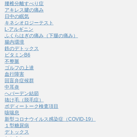
腰椎分離すべり症
アキレス腱の痛み
日中の眠気
キネシオロジーテスト
L-アルギニン
ふくらはぎの痛み（下腿の痛み）
腸内環境
鉄のデトックス
ビタミンB6
不整脈
ゴルフの上達
血行障害
回盲弁症候群
中耳炎
へバーデン結節
抜け毛（脱毛症）
ボディートーク検査項目
咳喘息
新型コロナウイルス感染症（COVID‑19）
１型糖尿病
デトックス