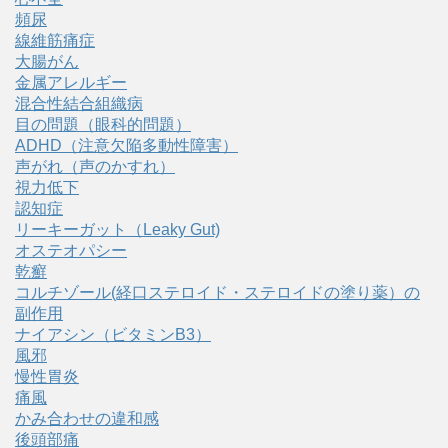
頻尿
線維筋痛症
大腸がん
金属アレルギー
混合性結合組織病
目の問題（眼科的問題）
ADHD（注意欠陥多動性障害）
声がれ（声のかすれ）
視力低下
認知症
リーキーガット（Leaky Gut)
オステオパシー
乾癬
コルチゾール(経口ステロイド・ステロイドの塗り薬）の
副作用
ナイアシン（ビタミンB3）
風邪
慢性胃炎
痛風
かみ合わせの違和感
後頭部痛