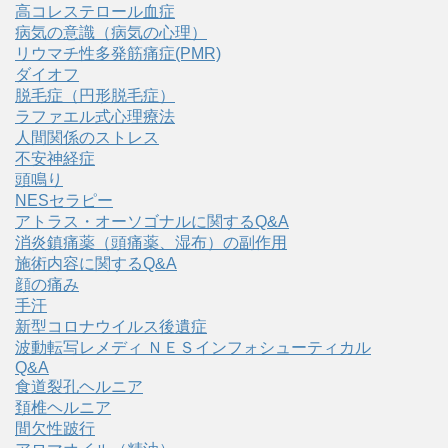
高コレステロール血症
病気の意識（病気の心理）
リウマチ性多発筋痛症(PMR)
ダイオフ
脱毛症（円形脱毛症）
ラファエル式心理療法
人間関係のストレス
不安神経症
頭鳴り
NESセラピー
アトラス・オーソゴナルに関するQ&A
消炎鎮痛薬（頭痛薬、湿布）の副作用
施術内容に関するQ&A
顔の痛み
手汗
新型コロナウイルス後遺症
波動転写レメディ ＮＥＳインフォシューティカル
Q&A
食道裂孔ヘルニア
頚椎ヘルニア
間欠性跛行