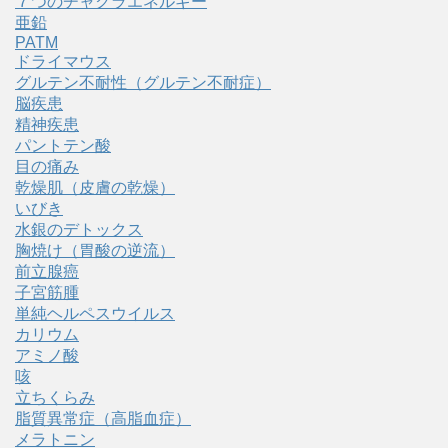
７つのチャクラエネルギー
亜鉛
PATM
ドライマウス
グルテン不耐性（グルテン不耐症）
脳疾患
精神疾患
パントテン酸
目の痛み
乾燥肌（皮膚の乾燥）
いびき
水銀のデトックス
胸焼け（胃酸の逆流）
前立腺癌
子宮筋腫
単純ヘルペスウイルス
カリウム
アミノ酸
咳
立ちくらみ
脂質異常症（高脂血症）
メラトニン