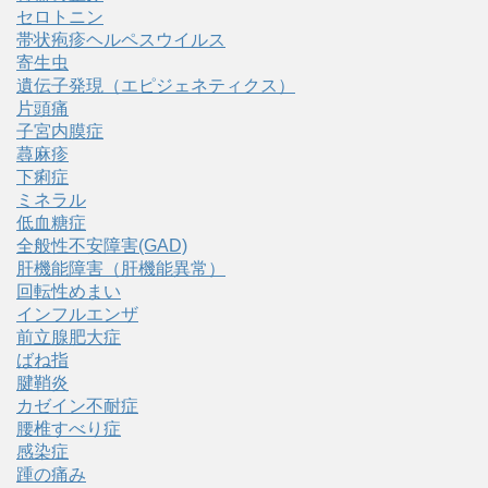
セロトニン
帯状疱疹ヘルペスウイルス
寄生虫
遺伝子発現（エピジェネティクス）
片頭痛
子宮内膜症
蕁麻疹
下痢症
ミネラル
低血糖症
全般性不安障害(GAD)
肝機能障害（肝機能異常）
回転性めまい
インフルエンザ
前立腺肥大症
ばね指
腱鞘炎
カゼイン不耐症
腰椎すべり症
感染症
踵の痛み