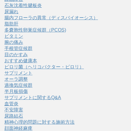
石灰沈着性腱板炎
尿漏れ
腸内フローラの異常（ディスバイオーシス）
脂肪肝
多嚢胞性卵巣症候群（PCOS)
ビタミン
腕の痛み
手根管症候群
目のかすみ
おすすめ健康本
ピロリ菌（ヘリコバクター・ピロリ）
サプリメント
オーラ調整
過換気症候群
半月板損傷
サプリメントに関するQ&A
血管炎
不安障害
尿路結石
精神心理的問題に対する施術方法
顔面神経麻痺