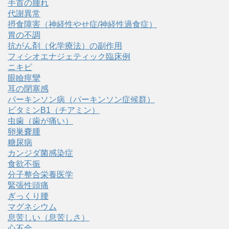
手首の腫れ
代謝異常
摂食障害（神経性やせ症/神経性過食症）
胃の不調
抗がん剤（化学療法）の副作用
フィシオエナジェティック臨床例
ニキビ
眼瞼痙攣
耳の閉塞感
パーキンソン病（パーキンソン症候群）
ビタミンB1（チアミン）
虫歯（歯が痛い）
卵巣嚢腫
糖尿病
カンジダ菌感染症
食欲不振
分子整合栄養医学
緊張性頭痛
ぎっくり腰
マグネシウム
息苦しい（息苦しさ）
心不全