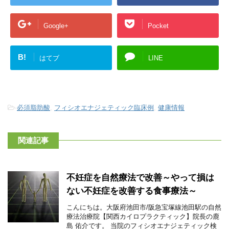
Google+
Pocket
B!
はてブ
LINE
-
必須脂肪酸
,
フィシオエナジェティック臨床例
,
健康情報
関連記事
不妊症を自然療法で改善～やって損は
ない不妊症を改善する食事療法～
こんにちは。大阪府池田市/阪急宝塚線池田駅の自然
療法治療院【関西カイロプラクティック】院長の鹿
島 佑介です。 当院のフィシオエナジェティック検