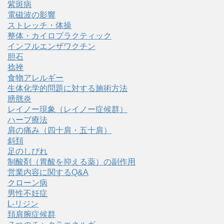
紫斑病
電磁波の影響
ストレッチ・体操
整体・カイロプラクティック
インフルエンザワクチン
胆石
捻挫
食物アレルギー
生体化学的問題に対する施術方法
膀胱炎
レイノー現象（レイノー症候群）
ハーブ療法
肩の痛み（四十肩・五十肩）
斜頚
足のしびれ
制酸剤（胃酸を抑える薬）の副作用
営業内容に関するQ&A
クローン病
男性不妊症
L-リジン
頚肩腕症候群