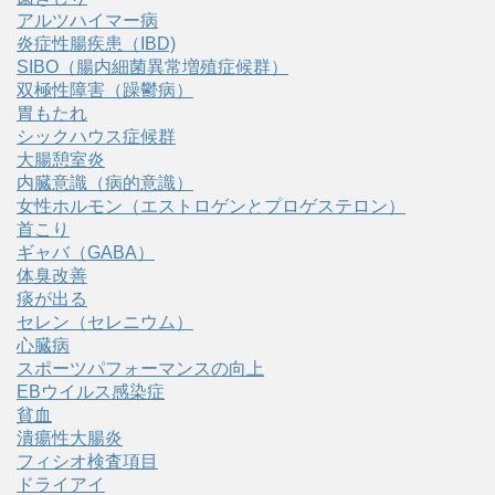
アルツハイマー病
炎症性腸疾患（IBD)
SIBO（腸内細菌異常増殖症候群）
双極性障害（躁鬱病）
胃もたれ
シックハウス症候群
大腸憩室炎
内臓意識（病的意識）
女性ホルモン（エストロゲンとプロゲステロン）
首こり
ギャバ（GABA）
体臭改善
痰が出る
セレン（セレニウム）
心臓病
スポーツパフォーマンスの向上
EBウイルス感染症
貧血
潰瘍性大腸炎
フィシオ検査項目
ドライアイ