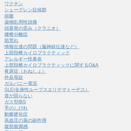
ワクチン
シェーグレン症候群
頻脈
薬物乱用性頭痛
頭蓋骨の歪み（クラニオ）
腰椎分離症
肌荒れ
情報伝達の問題（脳神経伝達など）
上部頚椎カイロプラクティック
アレルギー性鼻炎
上部頚椎カイロプラクティックに関するQ&A
夜尿症（おねしょ）
外反母趾
ガルバニー電流
SLE(全身性ループスエリテマトーデス）
首が回らない
ガス型IBS
手のしびれ
動脈硬化症
高血圧の薬の副作用
腹部膨満感