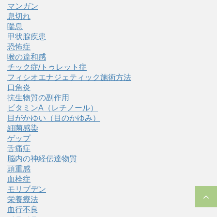
マンガン
息切れ
喘息
甲状腺疾患
恐怖症
喉の違和感
チック症/トゥレット症
フィシオエナジェティック施術方法
口角炎
抗生物質の副作用
ビタミンA（レチノール）
目がかゆい（目のかゆみ）
細菌感染
ゲップ
舌痛症
脳内の神経伝達物質
頭重感
血栓症
モリブデン
栄養療法
血行不良