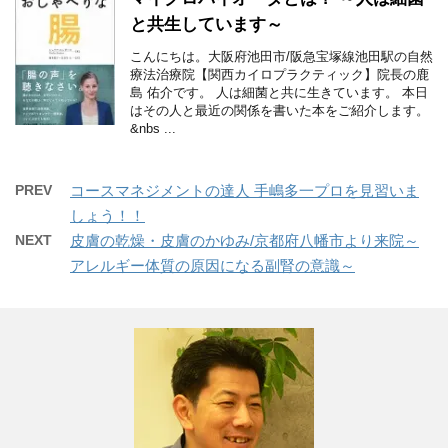
と共生しています～
こんにちは。大阪府池田市/阪急宝塚線池田駅の自然
療法治療院【関西カイロプラクティック】院長の鹿
島 佑介です。 人は細菌と共に生きています。 本日
はその人と最近の関係を書いた本をご紹介します。
&nbs ...
PREV
コースマネジメントの達人 手嶋多一プロを見習いま
しょう！！
NEXT
皮膚の乾燥・皮膚のかゆみ/京都府八幡市より来院～
アレルギー体質の原因になる副腎の意識～