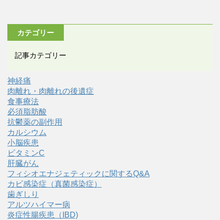
カテゴリー
記事カテゴリー
神経痛
肉離れ・肉離れの後遺症
食事療法
必須脂肪酸
抗鬱薬の副作用
カルシウム
小脳疾患
ビタミンC
肝臓がん
フィシオエナジェティックに関するQ&A
カビ感染症（真菌感染症）
歯ぎしり
アルツハイマー病
炎症性腸疾患（IBD)