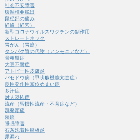
社会不安障害
環軸椎亜脱臼
鼠径部の痛み
経絡（経穴）
新型コロナウイルスワクチンの副作用
ストレートネック
胃がん（胃癌）
タンパク質の代謝（アンモニアなど）
骨粗鬆症
大豆不耐症
アトピー性皮膚炎
バセドウ病（甲状腺機能亢進症）
良性発作性頭位めまい症
多汗症
対人恐怖症
流産（習慣性流産・不育症など）
群発頭痛
湿疹
睡眠障害
石灰沈着性腱板炎
尿漏れ