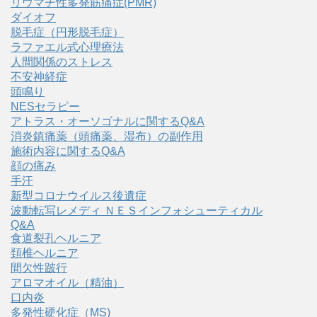
リウマチ性多発筋痛症(PMR)
ダイオフ
脱毛症（円形脱毛症）
ラファエル式心理療法
人間関係のストレス
不安神経症
頭鳴り
NESセラピー
アトラス・オーソゴナルに関するQ&A
消炎鎮痛薬（頭痛薬、湿布）の副作用
施術内容に関するQ&A
顔の痛み
手汗
新型コロナウイルス後遺症
波動転写レメディ ＮＥＳインフォシューティカル
Q&A
食道裂孔ヘルニア
頚椎ヘルニア
間欠性跛行
アロマオイル（精油）
口内炎
多発性硬化症（MS)