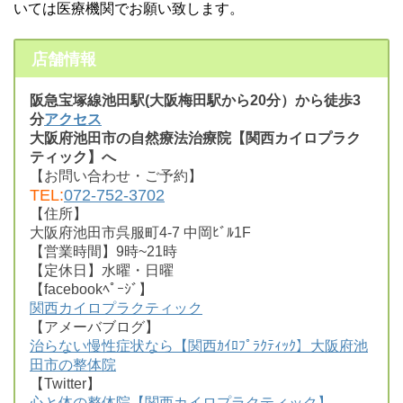
いては医療機関でお願い致します。
店舗情報
阪急宝塚線池田駅(大阪梅田駅から20分）から徒歩3
分
アクセス
大阪府池田市の自然療法治療院【関西カイロプラク
ティック】へ
【お問い合わせ・ご予約】
TEL:
072-752-3702
【住所】
大阪府池田市呉服町4-7 中岡ﾋﾞﾙ1F
【営業時間】9時~21時
【定休日】水曜・日曜
【facebookﾍﾟｰｼﾞ】
関西カイロプラクティック
【アメーバブログ】
治らない慢性症状なら【関西ｶｲﾛﾌﾟﾗｸﾃｨｯｸ】大阪府池
田市の整体院
【Twitter】
心と体の整体院【関西カイロプラクティック】