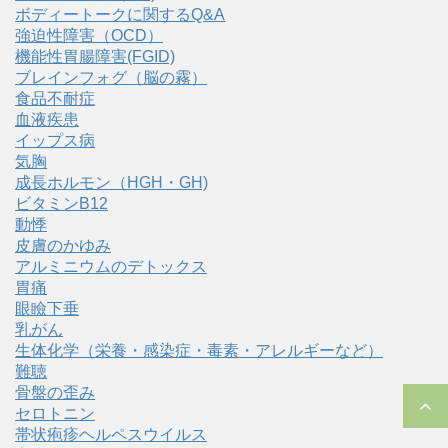
ボディートークに関するQ&A
強迫性障害（OCD）
機能性胃腸障害(FGID)
ブレインフォグ（脳の霧）
食品不耐症
血液疾患
イップス病
気胸
成長ホルモン（HGH・GH)
ビタミンB12
動悸
皮膚のかゆみ
アルミニウムのデトックス
胃痛
眼瞼下垂
乳がん
生体化学（栄養・感染症・毒素・アレルギーなど）
難聴
骨盤の歪み
セロトニン
帯状疱疹ヘルペスウイルス