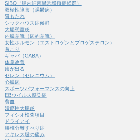
SIBO（腸内細菌異常増殖症候群）
双極性障害（躁鬱病）
胃もたれ
シックハウス症候群
大腸憩室炎
内臓意識（病的意識）
女性ホルモン（エストロゲンとプロゲステロン）
首こり
ギャバ（GABA）
体臭改善
痰が出る
セレン（セレニウム）
心臓病
スポーツパフォーマンスの向上
EBウイルス感染症
貧血
潰瘍性大腸炎
フィシオ検査項目
ドライアイ
腰椎分離すべり症
アキレス腱の痛み