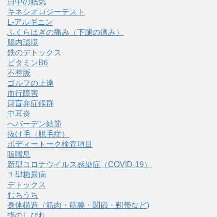
日中の眠気
キネシオロジーテスト
L-アルギニン
ふくらはぎの痛み（下腿の痛み）
腸内環境
鉄のデトックス
ビタミンB6
不整脈
ゴルフの上達
血行障害
回盲弁症候群
中耳炎
へバーデン結節
抜け毛（脱毛症）
ボディートーク検査項目
咳喘息
新型コロナウイルス感染症（COVID‑19）
１型糖尿病
デトックス
むちうち
身体構造（筋肉・筋膜・関節・靭帯など)
指のしびれ