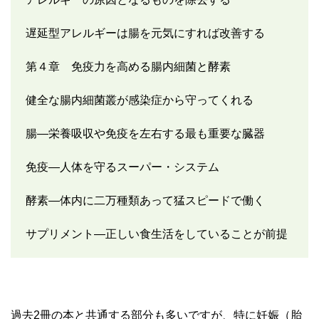
遅延型アレルギーは腸を元気にすれば改善する
第４章 免疫力を高める腸内細菌と酵素
健全な腸内細菌叢が感染症から守ってくれる
腸―栄養吸収や免疫を左右する最も重要な臓器
免疫―人体を守るスーパー・システム
酵素―体内に二万種類あって猛スピードで働く
サプリメント―正しい食生活をしていることが前提
過去2冊の本と共通する部分も多いですが、特に妊娠（胎