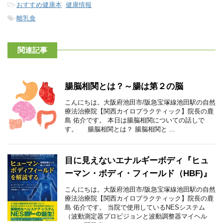
-
おすすめ健康本
,
健康情報
-
離乳食
関連記事
腸脳相関とは？～腸は第２の脳
こんにちは。大阪府池田市/阪急宝塚線池田駅の自然
療法治療院【関西カイロプラクティック】院長の鹿
島 佑介です。 本日は腸脳相関についての話しで
す。 腸脳相関とは？ 腸脳相関と ...
目に見えないエナルギーボディ『ヒュ
ーマン・ボディ・フィールド（HBF)』
こんにちは。大阪府池田市/阪急宝塚線池田駅の自然
療法治療院【関西カイロプラクティック】院長の鹿
島 佑介です。 当院で使用しているNESシステム
（波動測定器プロビジョンと波動調整器マイヘル