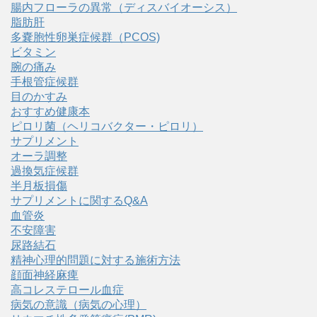
腸内フローラの異常（ディスバイオーシス）
脂肪肝
多嚢胞性卵巣症候群（PCOS)
ビタミン
腕の痛み
手根管症候群
目のかすみ
おすすめ健康本
ピロリ菌（ヘリコバクター・ピロリ）
サプリメント
オーラ調整
過換気症候群
半月板損傷
サプリメントに関するQ&A
血管炎
不安障害
尿路結石
精神心理的問題に対する施術方法
顔面神経麻痺
高コレステロール血症
病気の意識（病気の心理）