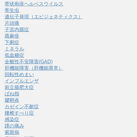
帯状疱疹ヘルペスウイルス
寄生虫
遺伝子発現（エピジェネティクス）
片頭痛
子宮内膜症
蕁麻疹
下痢症
ミネラル
低血糖症
全般性不安障害(GAD)
肝機能障害（肝機能異常）
回転性めまい
インフルエンザ
前立腺肥大症
ばね指
腱鞘炎
カゼイン不耐症
腰椎すべり症
感染症
踵の痛み
紫斑病