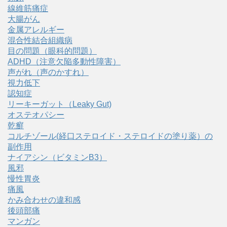
線維筋痛症
大腸がん
金属アレルギー
混合性結合組織病
目の問題（眼科的問題）
ADHD（注意欠陥多動性障害）
声がれ（声のかすれ）
視力低下
認知症
リーキーガット（Leaky Gut)
オステオパシー
乾癬
コルチゾール(経口ステロイド・ステロイドの塗り薬）の
副作用
ナイアシン（ビタミンB3）
風邪
慢性胃炎
痛風
かみ合わせの違和感
後頭部痛
マンガン