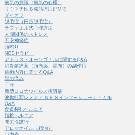
病気の意識（病気の心理）
リウマチ性多発筋痛症(PMR)
ダイオフ
脱毛症（円形脱毛症）
ラファエル式心理療法
人間関係のストレス
不安神経症
頭鳴り
NESセラピー
アトラス・オーソゴナルに関するQ&A
消炎鎮痛薬（頭痛薬、湿布）の副作用
施術内容に関するQ&A
顔の痛み
手汗
新型コロナウイルス後遺症
波動転写レメディ ＮＥＳインフォシューティカル
Q&A
食道裂孔ヘルニア
頚椎ヘルニア
間欠性跛行
アロマオイル（精油）
口内炎