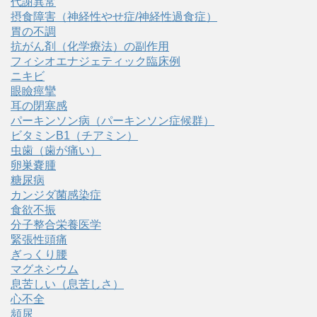
代謝異常
摂食障害（神経性やせ症/神経性過食症）
胃の不調
抗がん剤（化学療法）の副作用
フィシオエナジェティック臨床例
ニキビ
眼瞼痙攣
耳の閉塞感
パーキンソン病（パーキンソン症候群）
ビタミンB1（チアミン）
虫歯（歯が痛い）
卵巣嚢腫
糖尿病
カンジダ菌感染症
食欲不振
分子整合栄養医学
緊張性頭痛
ぎっくり腰
マグネシウム
息苦しい（息苦しさ）
心不全
頻尿