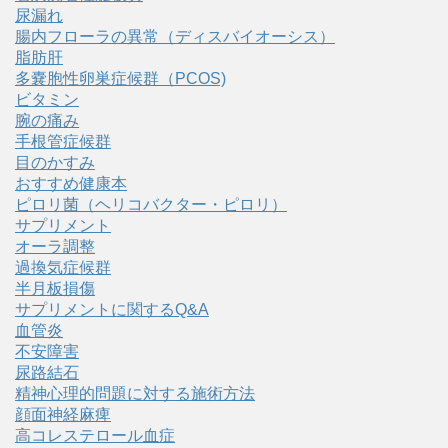
尿漏れ
腸内フローラの異常（ディスバイオーシス）
脂肪肝
多嚢胞性卵巣症候群（PCOS)
ビタミン
腕の痛み
手根管症候群
目のかすみ
おすすめ健康本
ピロリ菌（ヘリコバクター・ピロリ）
サプリメント
オーラ調整
過換気症候群
半月板損傷
サプリメントに関するQ&A
血管炎
不安障害
尿路結石
精神心理的問題に対する施術方法
顔面神経麻痺
高コレステロール血症