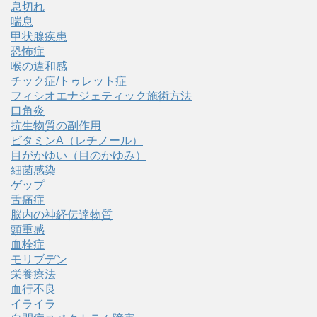
息切れ
喘息
甲状腺疾患
恐怖症
喉の違和感
チック症/トゥレット症
フィシオエナジェティック施術方法
口角炎
抗生物質の副作用
ビタミンA（レチノール）
目がかゆい（目のかゆみ）
細菌感染
ゲップ
舌痛症
脳内の神経伝達物質
頭重感
血栓症
モリブデン
栄養療法
血行不良
イライラ