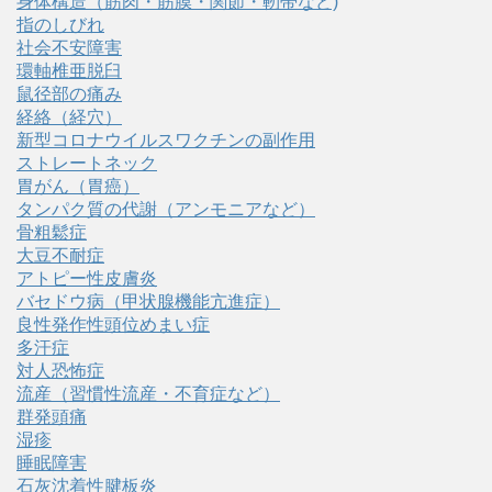
身体構造（筋肉・筋膜・関節・靭帯など)
指のしびれ
社会不安障害
環軸椎亜脱臼
鼠径部の痛み
経絡（経穴）
新型コロナウイルスワクチンの副作用
ストレートネック
胃がん（胃癌）
タンパク質の代謝（アンモニアなど）
骨粗鬆症
大豆不耐症
アトピー性皮膚炎
バセドウ病（甲状腺機能亢進症）
良性発作性頭位めまい症
多汗症
対人恐怖症
流産（習慣性流産・不育症など）
群発頭痛
湿疹
睡眠障害
石灰沈着性腱板炎