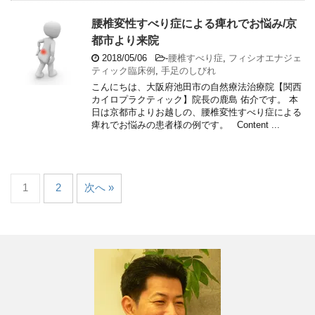
腰椎変性すべり症による痺れでお悩み/京
都市より来院
2018/05/06
-
腰椎すべり症
,
フィシオエナジェ
ティック臨床例
,
手足のしびれ
こんにちは、大阪府池田市の自然療法治療院【関西
カイロプラクティック】院長の鹿島 佑介です。 本
日は京都市よりお越しの、腰椎変性すべり症による
痺れでお悩みの患者様の例です。 Content ...
1
2
次へ »