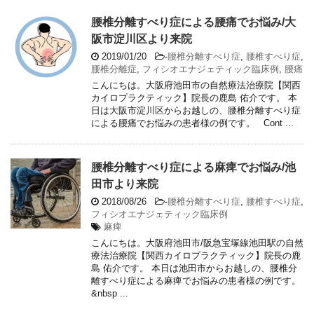
腰椎分離すべり症による腰痛でお悩み/大
阪市淀川区より来院
2019/01/20
-
腰椎分離すべり症
,
腰椎すべり症
,
腰椎分離症
,
フィシオエナジェティック臨床例
,
腰痛
こんにちは。大阪府池田市の自然療法治療院【関西
カイロプラクティック】院長の鹿島 佑介です。 本
日は大阪市淀川区からお越しの、腰椎分離すべり症
による腰痛でお悩みの患者様の例です。 Cont ...
腰椎分離すべり症による麻痺でお悩み/池
田市より来院
2018/08/26
-
腰椎分離すべり症
,
腰椎すべり症
,
フィシオエナジェティック臨床例
麻痺
こんにちは。大阪府池田市/阪急宝塚線池田駅の自然
療法治療院【関西カイロプラクティック】院長の鹿
島 佑介です。 本日は池田市からお越しの、腰椎分
離すべり症による麻痺でお悩みの患者様の例です。
&nbsp ...