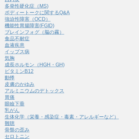
多発性硬化症（MS)
ボディートークに関するQ&A
強迫性障害（OCD）
機能性胃腸障害(FGID)
ブレインフォグ（脳の霧）
食品不耐症
血液疾患
イップス病
気胸
成長ホルモン（HGH・GH)
ビタミンB12
動悸
皮膚のかゆみ
アルミニウムのデトックス
胃痛
眼瞼下垂
乳がん
生体化学（栄養・感染症・毒素・アレルギーなど）
難聴
骨盤の歪み
セロトニン