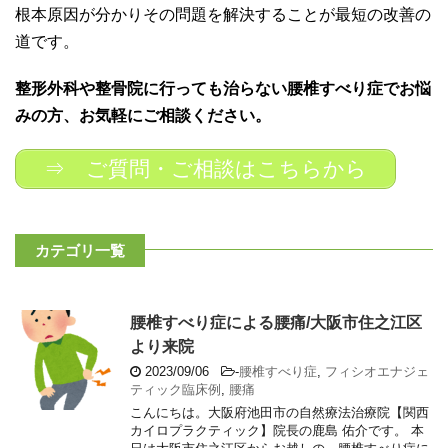
根本原因が分かりその問題を解決することが最短の改善の
道です。
整形外科や整骨院に行っても治らない腰椎すべり症でお悩
みの方、お気軽にご相談ください。
⇒ ご質問・ご相談はこちらから
カテゴリ一覧
腰椎すべり症による腰痛/大阪市住之江区
より来院
2023/09/06
-
腰椎すべり症
,
フィシオエナジェ
ティック臨床例
,
腰痛
こんにちは。大阪府池田市の自然療法治療院【関西
カイロプラクティック】院長の鹿島 佑介です。 本