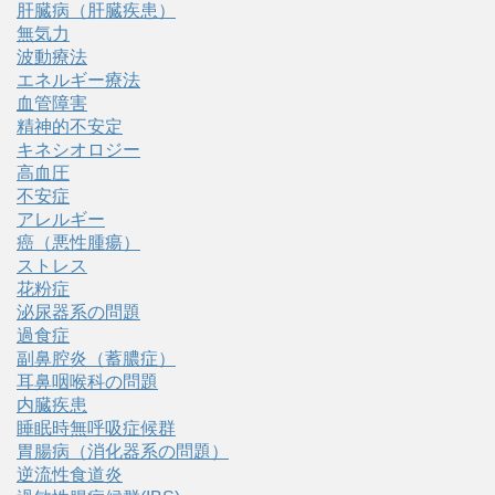
肝臓病（肝臓疾患）
無気力
波動療法
エネルギー療法
血管障害
精神的不安定
キネシオロジー
高血圧
不安症
アレルギー
癌（悪性腫瘍）
ストレス
花粉症
泌尿器系の問題
過食症
副鼻腔炎（蓄膿症）
耳鼻咽喉科の問題
内臓疾患
睡眠時無呼吸症候群
胃腸病（消化器系の問題）
逆流性食道炎