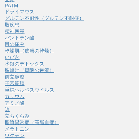
PATM
ドライマウス
グルテン不耐性（グルテン不耐症）
脳疾患
精神疾患
パントテン酸
目の痛み
乾燥肌（皮膚の乾燥）
いびき
水銀のデトックス
胸焼け（胃酸の逆流）
前立腺癌
子宮筋腫
単純ヘルペスウイルス
カリウム
アミノ酸
咳
立ちくらみ
脂質異常症（高脂血症）
メラトニン
ワクチン