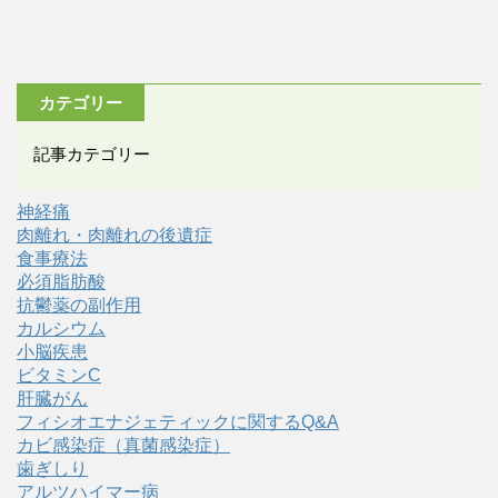
カテゴリー
記事カテゴリー
神経痛
肉離れ・肉離れの後遺症
食事療法
必須脂肪酸
抗鬱薬の副作用
カルシウム
小脳疾患
ビタミンC
肝臓がん
フィシオエナジェティックに関するQ&A
カビ感染症（真菌感染症）
歯ぎしり
アルツハイマー病