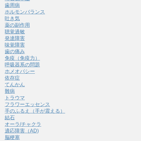
歯周病
ホルモンバランス
吐き気
薬の副作用
聴覚過敏
発達障害
味覚障害
歯の痛み
免疫（免疫力）
呼吸器系の問題
ホメオパシー
依存症
てんかん
難病
トラウマ
フラワーエッセンス
手のふるえ（手が震える）
結石
オーラ/チャクラ
適応障害（AD)
脳梗塞