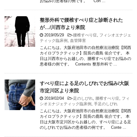
お悩みの患者様の例です。 Con ...
整形外科で腰椎すべり症と診断された
が…/川西市より来院
2019/05/29
-
腰椎すべり症
,
フィシオエナジェ
ティック臨床例
,
血管障害
こんにちは。大阪府池田市の自然療法治療院【関西
カイロプラクティック】院長の鹿島 佑介です。 本
日は川西市からお越しの、腰椎すべり症でお悩みの
患者様の例です。 Contents 整形外科で ...
すべり症による足のしびれでお悩み/大阪
市淀川区より来院
2019/02/04
-
足のしびれ
,
腰椎すべり症
,
フィ
シオエナジェティック臨床例
,
手足のしびれ
こんにちは。大阪府池田市の自然療法治療院【関西
カイロプラクティック】院長の鹿島 佑介です。 本
日は大阪市淀川区からお越しの、すべり症による足
のしびれでお悩みの患者様の例です。 Conte ...