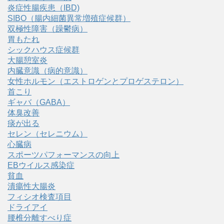
炎症性腸疾患（IBD)
SIBO（腸内細菌異常増殖症候群）
双極性障害（躁鬱病）
胃もたれ
シックハウス症候群
大腸憩室炎
内臓意識（病的意識）
女性ホルモン（エストロゲンとプロゲステロン）
首こり
ギャバ（GABA）
体臭改善
痰が出る
セレン（セレニウム）
心臓病
スポーツパフォーマンスの向上
EBウイルス感染症
貧血
潰瘍性大腸炎
フィシオ検査項目
ドライアイ
腰椎分離すべり症