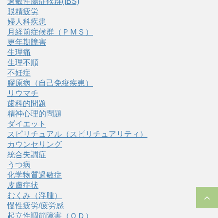
過敏性腸症候群(IBS)
眼精疲労
婦人科疾患
月経前症候群（ＰＭＳ）
更年期障害
生理痛
生理不順
不妊症
膠原病（自己免疫疾患）
リウマチ
歯科的問題
精神心理的問題
ダイエット
スピリチュアル（スピリチュアリティ）
カウンセリング
統合失調症
うつ病
化学物質過敏症
皮膚症状
むくみ（浮腫）
慢性疲労/疲労感
起立性調節障害（ＯＤ）