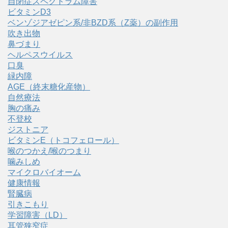
自閉症スペクトラム障害
ビタミンD3
ベンゾジアゼピン系/非BZD系（Z薬）の副作用
吹き出物
鼻づまり
ヘルペスウイルス
口臭
緑内障
AGE（終末糖化産物）
自然療法
胸の痛み
不登校
ジストニア
ビタミンE（トコフェロール）
喉のつかえ/喉のつまり
噛みしめ
マイクロバイオーム
健康情報
腎臓病
引きこもり
学習障害（LD）
耳管狭窄症