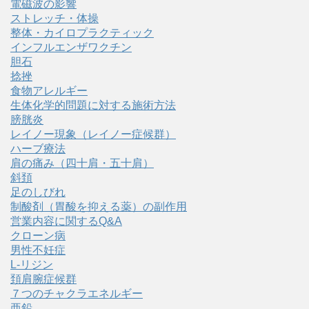
電磁波の影響
ストレッチ・体操
整体・カイロプラクティック
インフルエンザワクチン
胆石
捻挫
食物アレルギー
生体化学的問題に対する施術方法
膀胱炎
レイノー現象（レイノー症候群）
ハーブ療法
肩の痛み（四十肩・五十肩）
斜頚
足のしびれ
制酸剤（胃酸を抑える薬）の副作用
営業内容に関するQ&A
クローン病
男性不妊症
L-リジン
頚肩腕症候群
７つのチャクラエネルギー
亜鉛