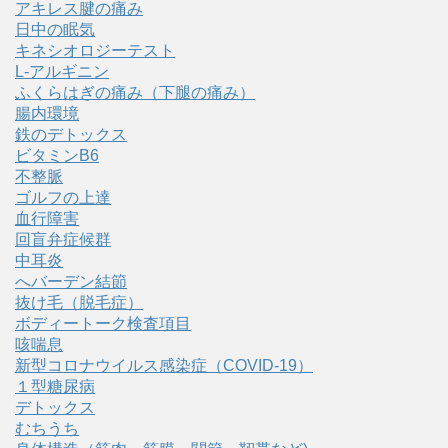
アキレス腱の痛み
日中の眠気
キネシオロジーテスト
L-アルギニン
ふくらはぎの痛み（下腿の痛み）
腸内環境
鉄のデトックス
ビタミンB6
不整脈
ゴルフの上達
血行障害
回盲弁症候群
中耳炎
へバーデン結節
抜け毛（脱毛症）
ボディートーク検査項目
咳喘息
新型コロナウイルス感染症（COVID‑19）
１型糖尿病
デトックス
むちうち