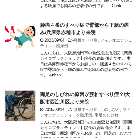
日は大阪市住之江区からお越しの、腰椎すべり症に
よる腰痛でお悩みの患者様の例です。 Conte ...
腰痛４番のすべり症で臀部から下腿の痛
み/兵庫県赤穂市より来院
2023/09/04
-
腰椎すべり症
,
フィシオエナジェ
ティック臨床例
こんにちは。大阪府池田市の自然療法治療院【関西
カイロプラクティック】院長の鹿島 佑介です。 本
日は兵庫県赤穂市からお越しの、腰痛４番のすべり
症で臀部から下腿の痛みでお悩みの患者様の例で
す。 &nbsp ...
両足のしびれの原因が腰椎すべり症？/大
阪市西淀川区より来院
2019/08/14
-
腰椎すべり症
,
足のしびれ
,
フィ
シオエナジェティック臨床例
,
手足のしびれ
こんにちは。大阪府池田市の自然療法治療院【関西
カイロプラクティック】院長の鹿島 佑介です。 本
日は大阪市西淀川区からお越しの、両足のしびれで