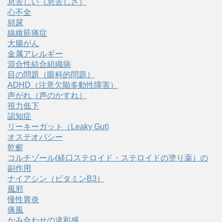
息苦しい（息苦しさ）
心不全
頻尿
線維筋痛症
大腸がん
金属アレルギー
混合性結合組織病
目の問題（眼科的問題）
ADHD（注意欠陥多動性障害）
声がれ（声のかすれ）
視力低下
認知症
リーキーガット（Leaky Gut)
オステオパシー
乾癬
コルチゾール(経口ステロイド・ステロイドの塗り薬）の
副作用
ナイアシン（ビタミンB3）
風邪
慢性胃炎
痛風
かみ合わせの違和感