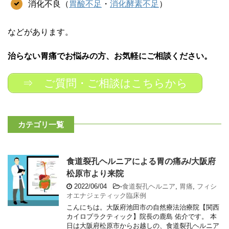
消化不良（
胃酸不足
・
消化酵素不足
）
などがあります。
治らない胃痛でお悩みの方、お気軽にご相談ください。
⇒ ご質問・ご相談はこちらから
カテゴリ一覧
食道裂孔ヘルニアによる胃の痛み/大阪府
松原市より来院
2022/06/04
-
食道裂孔ヘルニア
,
胃痛
,
フィシ
オエナジェティック臨床例
こんにちは。大阪府池田市の自然療法治療院【関西
カイロプラクティック】院長の鹿島 佑介です。 本
日は大阪府松原市からお越しの、食道裂孔ヘルニア