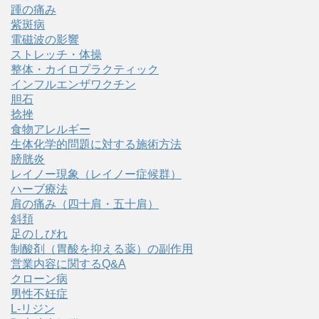
踵の痛み
紫斑病
電磁波の影響
ストレッチ・体操
整体・カイロプラクティック
インフルエンザワクチン
胆石
捻挫
食物アレルギー
生体化学的問題に対する施術方法
膀胱炎
レイノー現象（レイノー症候群）
ハーブ療法
肩の痛み（四十肩・五十肩）
斜頚
足のしびれ
制酸剤（胃酸を抑える薬）の副作用
営業内容に関するQ&A
クローン病
男性不妊症
L-リジン