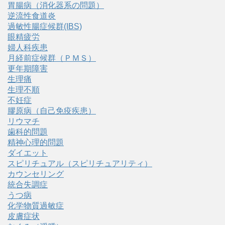
胃腸病（消化器系の問題）
逆流性食道炎
過敏性腸症候群(IBS)
眼精疲労
婦人科疾患
月経前症候群（ＰＭＳ）
更年期障害
生理痛
生理不順
不妊症
膠原病（自己免疫疾患）
リウマチ
歯科的問題
精神心理的問題
ダイエット
スピリチュアル（スピリチュアリティ）
カウンセリング
統合失調症
うつ病
化学物質過敏症
皮膚症状