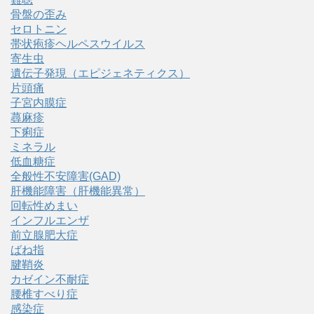
骨盤の歪み
セロトニン
帯状疱疹ヘルペスウイルス
寄生虫
遺伝子発現（エピジェネティクス）
片頭痛
子宮内膜症
蕁麻疹
下痢症
ミネラル
低血糖症
全般性不安障害(GAD)
肝機能障害（肝機能異常）
回転性めまい
インフルエンザ
前立腺肥大症
ばね指
腱鞘炎
カゼイン不耐症
腰椎すべり症
感染症