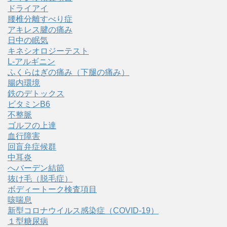
ドライアイ
腰椎分離すべり症
アキレス腱の痛み
日中の眠気
キネシオロジーテスト
L-アルギニン
ふくらはぎの痛み（下腿の痛み）
腸内環境
鉄のデトックス
ビタミンB6
不整脈
ゴルフの上達
血行障害
回盲弁症候群
中耳炎
へバーデン結節
抜け毛（脱毛症）
ボディートーク検査項目
咳喘息
新型コロナウイルス感染症（COVID‑19）
１型糖尿病