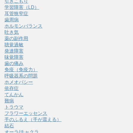
引きこもり
学習障害（LD）
耳管狭窄症
歯周病
ホルモンバランス
吐き気
薬の副作用
聴覚過敏
発達障害
味覚障害
歯の痛み
免疫（免疫力）
呼吸器系の問題
ホメオパシー
依存症
てんかん
難病
トラウマ
フラワーエッセンス
手のふるえ（手が震える）
結石
オーラ/チャクラ