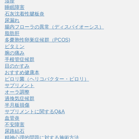
湿疹
睡眠障害
石灰沈着性腱板炎
尿漏れ
腸内フローラの異常（ディスバイオーシス）
脂肪肝
多嚢胞性卵巣症候群（PCOS)
ビタミン
腕の痛み
手根管症候群
目のかすみ
おすすめ健康本
ピロリ菌（ヘリコバクター・ピロリ）
サプリメント
オーラ調整
過換気症候群
半月板損傷
サプリメントに関するQ&A
血管炎
不安障害
尿路結石
精神心理的問題に対する施術方法