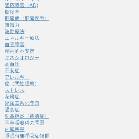
適応障害（AD)
脳梗塞
肝臓病（肝臓疾患）
無気力
波動療法
エネルギー療法
血管障害
精神的不安定
キネシオロジー
高血圧
不安症
アレルギー
癌（悪性腫瘍）
ストレス
花粉症
泌尿器系の問題
過食症
副鼻腔炎（蓄膿症）
耳鼻咽喉科の問題
内臓疾患
睡眠時無呼吸症候群