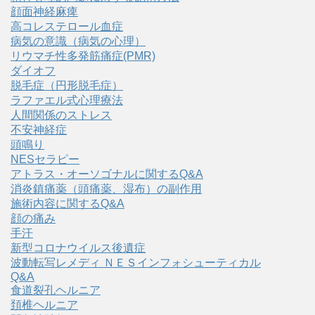
顔面神経麻痺
高コレステロール血症
病気の意識（病気の心理）
リウマチ性多発筋痛症(PMR)
ダイオフ
脱毛症（円形脱毛症）
ラファエル式心理療法
人間関係のストレス
不安神経症
頭鳴り
NESセラピー
アトラス・オーソゴナルに関するQ&A
消炎鎮痛薬（頭痛薬、湿布）の副作用
施術内容に関するQ&A
顔の痛み
手汗
新型コロナウイルス後遺症
波動転写レメディ ＮＥＳインフォシューティカル
Q&A
食道裂孔ヘルニア
頚椎ヘルニア