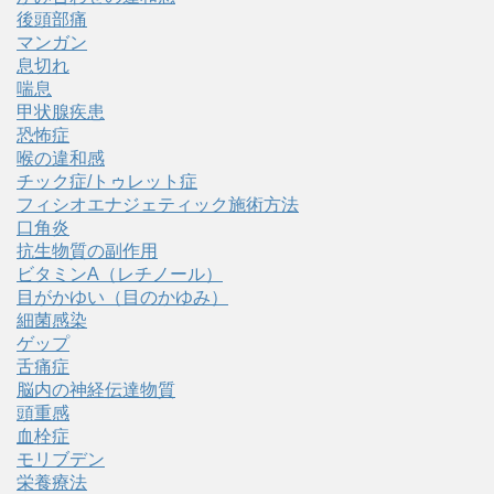
後頭部痛
マンガン
息切れ
喘息
甲状腺疾患
恐怖症
喉の違和感
チック症/トゥレット症
フィシオエナジェティック施術方法
口角炎
抗生物質の副作用
ビタミンA（レチノール）
目がかゆい（目のかゆみ）
細菌感染
ゲップ
舌痛症
脳内の神経伝達物質
頭重感
血栓症
モリブデン
栄養療法