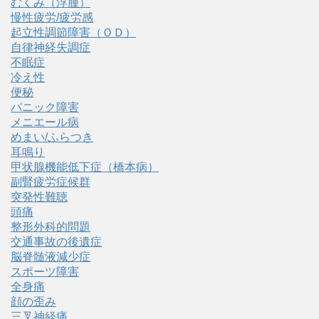
むくみ（浮腫）
慢性疲労/疲労感
起立性調節障害（ＯＤ）
自律神経失調症
不眠症
冷え性
便秘
パニック障害
メニエール病
めまい/ふらつき
耳鳴り
甲状腺機能低下症（橋本病）
副腎疲労症候群
突発性難聴
頭痛
整形外科的問題
交通事故の後遺症
脳脊髄液減少症
スポーツ障害
全身痛
顔の歪み
三叉神経痛