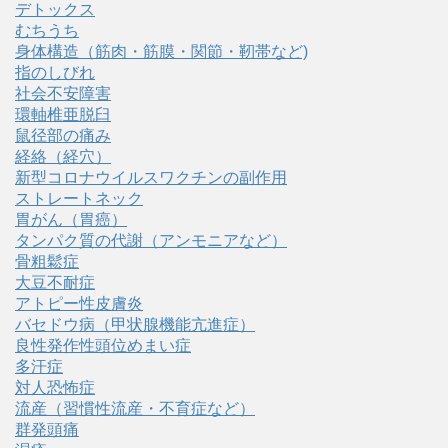
デトックス
むちうち
身体構造（筋肉・筋膜・関節・靭帯など)
指のしびれ
社会不安障害
環軸椎亜脱臼
鼠径部の痛み
経絡（経穴）
新型コロナウイルスワクチンの副作用
ストレートネック
胃がん（胃癌）
タンパク質の代謝（アンモニアなど）
骨粗鬆症
大豆不耐症
アトピー性皮膚炎
バセドウ病（甲状腺機能亢進症）
良性発作性頭位めまい症
多汗症
対人恐怖症
流産（習慣性流産・不育症など）
群発頭痛