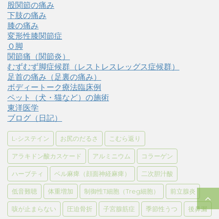
股関節の痛み
下肢の痛み
膝の痛み
変形性膝関節症
Ｏ脚
関節痛（関節炎）
むずむず脚症候群（レストレスレッグス症候群）
足首の痛み（足裏の痛み）
ボディートーク療法臨床例
ペット（犬・猫など）の施術
東洋医学
ブログ（日記）
L-システイン
お尻のだるさ
こむら返り
アラキドン酸カスケード
アルミニウム
コラーゲン
ハーブティ
ベル麻痺（顔面神経麻痺）
二次胆汁酸
低音難聴
体重増加
制御性T細胞（Treg細胞）
前立腺炎
咳が止まらない
圧迫骨折
子宮腺筋症
季節性うつ
後鼻漏