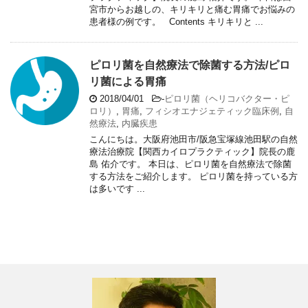
宮市からお越しの、キリキリと痛む胃痛でお悩みの
患者様の例です。 Contents キリキリと ...
ピロリ菌を自然療法で除菌する方法/ピロ
リ菌による胃痛
2018/04/01
-
ピロリ菌（ヘリコバクター・ピ
ロリ）
,
胃痛
,
フィシオエナジェティック臨床例
,
自
然療法
,
内臓疾患
こんにちは。大阪府池田市/阪急宝塚線池田駅の自然
療法治療院【関西カイロプラクティック】院長の鹿
島 佑介です。 本日は、ピロリ菌を自然療法で除菌
する方法をご紹介します。 ピロリ菌を持っている方
は多いです ...