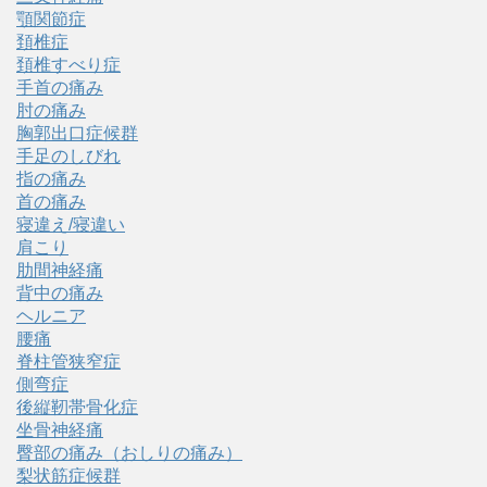
顎関節症
頚椎症
頚椎すべり症
手首の痛み
肘の痛み
胸郭出口症候群
手足のしびれ
指の痛み
首の痛み
寝違え/寝違い
肩こり
肋間神経痛
背中の痛み
ヘルニア
腰痛
脊柱管狭窄症
側弯症
後縦靭帯骨化症
坐骨神経痛
臀部の痛み（おしりの痛み）
梨状筋症候群