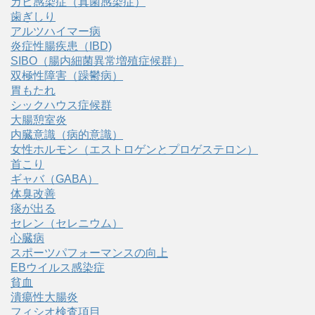
カビ感染症（真菌感染症）
歯ぎしり
アルツハイマー病
炎症性腸疾患（IBD)
SIBO（腸内細菌異常増殖症候群）
双極性障害（躁鬱病）
胃もたれ
シックハウス症候群
大腸憩室炎
内臓意識（病的意識）
女性ホルモン（エストロゲンとプロゲステロン）
首こり
ギャバ（GABA）
体臭改善
痰が出る
セレン（セレニウム）
心臓病
スポーツパフォーマンスの向上
EBウイルス感染症
貧血
潰瘍性大腸炎
フィシオ検査項目