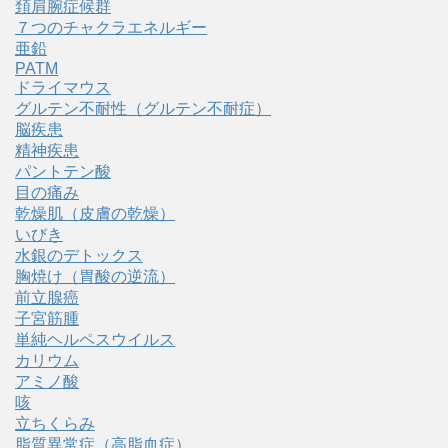
頚肩腕症候群
７つのチャクラエネルギー
亜鉛
PATM
ドライマウス
グルテン不耐性（グルテン不耐症）
脳疾患
精神疾患
パントテン酸
目の痛み
乾燥肌（皮膚の乾燥）
いびき
水銀のデトックス
胸焼け（胃酸の逆流）
前立腺癌
子宮筋腫
単純ヘルペスウイルス
カリウム
アミノ酸
咳
立ちくらみ
脂質異常症（高脂血症）