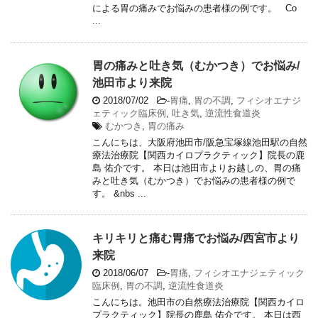
による胃の痛みでお悩みの患者様の例です。 Co
...
胃の痛みと吐き気（むかつき）でお悩み/
池田市より来院
2018/07/02
-
胃痛
,
胃の不調
,
フィシオエナジ
ェティック臨床例
,
吐き気
,
逆流性食道炎
むかつき
,
胃の痛み
こんにちは、大阪府池田市/阪急宝塚線池田駅の自然
療法治療院【関西カイロプラクティック】院長の鹿
島 佑介です。 本日は池田市よりお越しの、胃の痛
みと吐き気（むかつき）でお悩みの患者様の例で
す。 &nbs ...
キリキリと痛む胃痛でお悩み/西宮市より
来院
2018/06/07
-
胃痛
,
フィシオエナジェティック
臨床例
,
胃の不調
,
逆流性食道炎
こんにちは。池田市の自然療法治療院【関西カイロ
プラクティック】院長の鹿島 佑介です。 本日は西