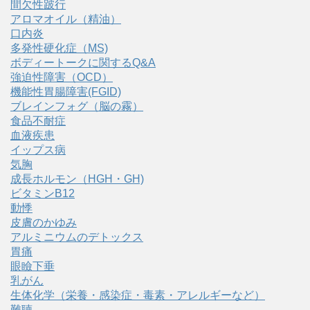
間欠性跛行
アロマオイル（精油）
口内炎
多発性硬化症（MS)
ボディートークに関するQ&A
強迫性障害（OCD）
機能性胃腸障害(FGID)
ブレインフォグ（脳の霧）
食品不耐症
血液疾患
イップス病
気胸
成長ホルモン（HGH・GH)
ビタミンB12
動悸
皮膚のかゆみ
アルミニウムのデトックス
胃痛
眼瞼下垂
乳がん
生体化学（栄養・感染症・毒素・アレルギーなど）
難聴