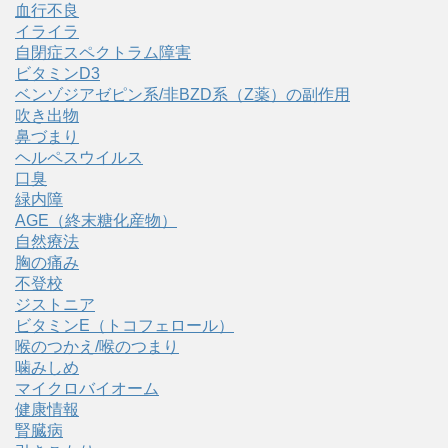
血行不良
イライラ
自閉症スペクトラム障害
ビタミンD3
ベンゾジアゼピン系/非BZD系（Z薬）の副作用
吹き出物
鼻づまり
ヘルペスウイルス
口臭
緑内障
AGE（終末糖化産物）
自然療法
胸の痛み
不登校
ジストニア
ビタミンE（トコフェロール）
喉のつかえ/喉のつまり
噛みしめ
マイクロバイオーム
健康情報
腎臓病