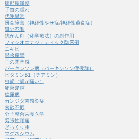
腹部膨満感
手首の腫れ
代謝異常
摂食障害（神経性やせ症/神経性過食症）
胃の不調
抗がん剤（化学療法）の副作用
フィシオエナジェティック臨床例
ニキビ
眼瞼痙攣
耳の閉塞感
パーキンソン病（パーキンソン症候群）
ビタミンB1（チアミン）
虫歯（歯が痛い）
卵巣嚢腫
糖尿病
カンジダ菌感染症
食欲不振
分子整合栄養医学
緊張性頭痛
ぎっくり腰
マグネシウム