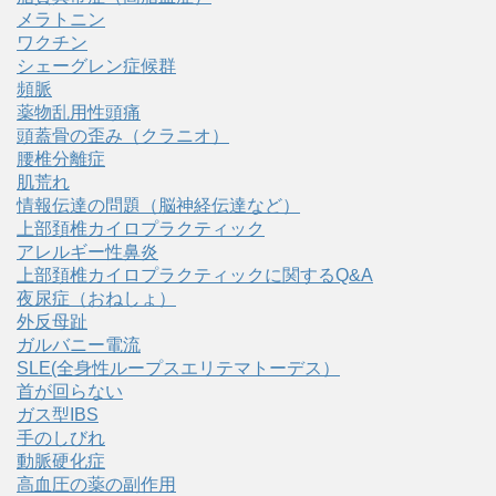
メラトニン
ワクチン
シェーグレン症候群
頻脈
薬物乱用性頭痛
頭蓋骨の歪み（クラニオ）
腰椎分離症
肌荒れ
情報伝達の問題（脳神経伝達など）
上部頚椎カイロプラクティック
アレルギー性鼻炎
上部頚椎カイロプラクティックに関するQ&A
夜尿症（おねしょ）
外反母趾
ガルバニー電流
SLE(全身性ループスエリテマトーデス）
首が回らない
ガス型IBS
手のしびれ
動脈硬化症
高血圧の薬の副作用