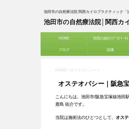
池田市の自然療法院 関西カイロプラクティック「
池田市の自然療法院│関西カ
HOME
当院の紹介(ﾌﾟﾛﾌｨｰﾙ)
ブログ
頭痛
HOME
>
オステオパシー
>
オステオパシー｜阪急宝
こんにちは。池田市/阪急宝塚線池田
鹿島 佑介です。
当院は施術法のひとつとして、
オステ