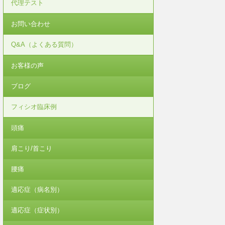
代理テスト
お問い合わせ
Q&A（よくある質問）
お客様の声
ブログ
フィシオ臨床例
頭痛
肩こり/首こり
腰痛
適応症（病名別）
適応症（症状別）