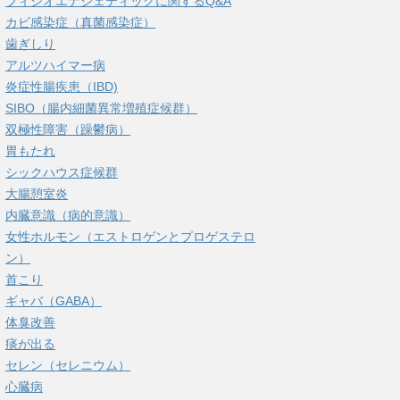
フィシオエナジェティックに関するQ&A
カビ感染症（真菌感染症）
歯ぎしり
アルツハイマー病
炎症性腸疾患（IBD)
SIBO（腸内細菌異常増殖症候群）
双極性障害（躁鬱病）
胃もたれ
シックハウス症候群
大腸憩室炎
内臓意識（病的意識）
女性ホルモン（エストロゲンとプロゲステロ
ン）
首こり
ギャバ（GABA）
体臭改善
痰が出る
セレン（セレニウム）
心臓病