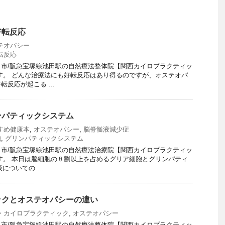
好転反応
テオパシー
転反応
市/阪急宝塚線池田駅の自然療法整体院【関西カイロプラクティッ
す。 どんな治療法にも好転反応はあり得るのですが、オステオパ
反応が起こる ...
ンパティックシステム
すめ健康本
,
オステオパシー
,
脳脊髄液減少症
胞
,
グリンパティックシステム
市/阪急宝塚線池田駅の自然療法治療院【関西カイロプラクティッ
す。 本日は脳細胞の８割以上を占めるグリア細胞とグリンパティ
についての ...
ックとオステオパシーの違い
・カイロプラクティック
,
オステオパシー
市/阪急宝塚線池田駅の自然療法整体院【関西カイロプラクティッ