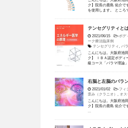
ク】院長の鹿島 佑介で
を使用します。 ところで
テンセグリティと
2021/06/15
-
ボデ
ーク療法臨床例
テンセグリティ
,
パ
こんにちは。大阪府池田
ク】 ＩＢＡ認定ボディ
級コース「パラマ理論」の
右脳と左脳のバラ
2021/01/02
-
フィ
歪み（クラニオ）
,
オス
こんにちは。大阪府池田
ク】院長の鹿島 佑介です
...