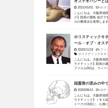
オステオパシーと
2021/01/01
-
オス
こんにちは。大阪府池田
ク】院長の鹿島 佑介で
カの整体法を使用します。 &
ホリスティックキ
ール・オブ・オス
2020/11/19
-
フィ
ホリスティックキネ
こんにちは。大阪府池田
ラクティック】院長の鹿
ファエルDOは、ウィーン
頭蓋骨の歪みの中
2020/09/13
-
ボデ
こんにちは。大阪府池田
ラクティック】ＩＢＡ認
トークの項目に、心身にと