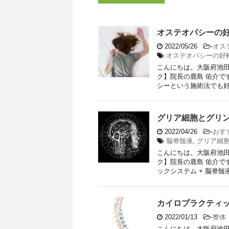
オステオパシーの
2022/05/26
-
オス
オステオパシーの好
こんにちは。大阪府池田
ク】院長の鹿島 佑介で
シーという施術法でも好転
グリア細胞とグリ
2022/04/26
-
おす
脳脊髄液
,
グリア細
こんにちは。大阪府池田
ク】院長の鹿島 佑介で
ックシステム + 脳脊髄液
カイロプラクティ
2022/01/13
-
整体
こんにちは。大阪府池田