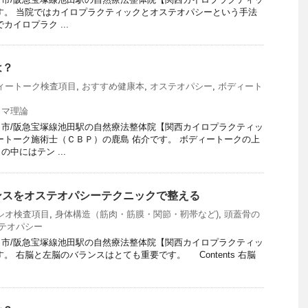
す。 当院ではカイロプラクティックとオステオパシーという手法
カイロプラク ...
は？
ィートーク検査項目
,
おすすめ健康本
,
オステオパシー
,
ボディート
ラマ理論
市/阪急宝塚線池田駅の自然療法整体院【関西カイロプラクティッ
ートーク施術士（ＣＢＰ）の鹿島 佑介です。 ボディートークの上
中にはテン ...
ンスをオステオパシーテクニックで整える
シオ検査項目
,
身体構造（筋肉・筋膜・関節・靭帯など)
,
頭蓋骨の
テオパシー
市/阪急宝塚線池田駅の自然療法整体院【関西カイロプラクティッ
。 右脳と左脳のバランスはとても重要です。 Contents 右脳