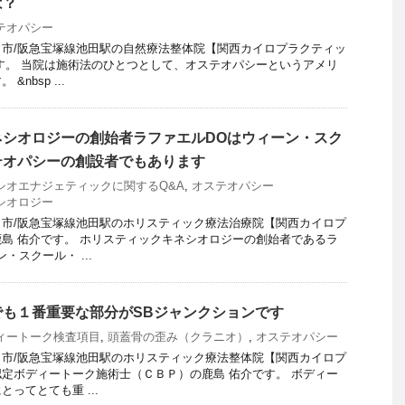
は？
テオパシー
市/阪急宝塚線池田駅の自然療法整体院【関西カイロプラクティッ
す。 当院は施術法のひとつとして、オステオパシーというアメリ
nbsp ...
ネシオロジーの創始者ラファエルDOはウィーン・スク
テオパシーの創設者でもあります
シオエナジェティックに関するQ&A
,
オステオパシー
シオロジー
市/阪急宝塚線池田駅のホリスティック療法治療院【関西カイロプ
島 佑介です。 ホリスティックキネシオロジーの創始者であるラ
・スクール・ ...
でも１番重要な部分がSBジャンクションです
ィートーク検査項目
,
頭蓋骨の歪み（クラニオ）
,
オステオパシー
市/阪急宝塚線池田駅のホリスティック療法整体院【関西カイロプ
定ボディートーク施術士（ＣＢＰ）の鹿島 佑介です。 ボディー
ってとても重 ...