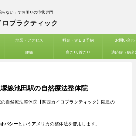
治らない」でお困りの症状専門
イロプラクティック
地図・アクセス
料金・ＷＥＢ予約
お問い合わ
腰痛
肩こり/首こり
適応症（病名
塚線池田駅の自然療法整体院
駅の自然療法整体院【関西カイロプラクティック】院長の
オパシー
というアメリカの整体法を使用します。