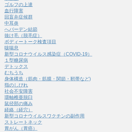
ゴルフの上達
血行障害
回盲弁症候群
中耳炎
へバーデン結節
抜け毛（脱毛症）
ボディートーク検査項目
咳喘息
新型コロナウイルス感染症（COVID‑19）
１型糖尿病
デトックス
むちうち
身体構造（筋肉・筋膜・関節・靭帯など)
指のしびれ
社会不安障害
環軸椎亜脱臼
鼠径部の痛み
経絡（経穴）
新型コロナウイルスワクチンの副作用
ストレートネック
胃がん（胃癌）