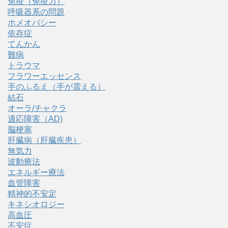
免疫（免疫力）
呼吸器系の問題
ホメオパシー
依存症
てんかん
難病
トラウマ
フラワーエッセンス
手のふるえ（手が震える）
結石
オーラ/チャクラ
適応障害（AD)
脳梗塞
肝臓病（肝臓疾患）
無気力
波動療法
エネルギー療法
血管障害
精神的不安定
キネシオロジー
高血圧
不安症