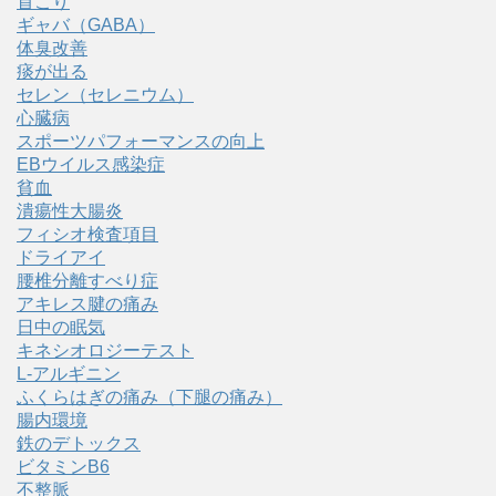
首こり
ギャバ（GABA）
体臭改善
痰が出る
セレン（セレニウム）
心臓病
スポーツパフォーマンスの向上
EBウイルス感染症
貧血
潰瘍性大腸炎
フィシオ検査項目
ドライアイ
腰椎分離すべり症
アキレス腱の痛み
日中の眠気
キネシオロジーテスト
L-アルギニン
ふくらはぎの痛み（下腿の痛み）
腸内環境
鉄のデトックス
ビタミンB6
不整脈