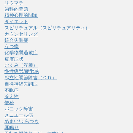
リウマチ
歯科的問題
精神心理的問題
ダイエット
スピリチュアル（スピリチュアリティ）
カウンセリング
統合失調症
うつ病
化学物質過敏症
皮膚症状
むくみ（浮腫）
慢性疲労/疲労感
起立性調節障害（ＯＤ）
自律神経失調症
不眠症
冷え性
便秘
パニック障害
メニエール病
めまい/ふらつき
耳鳴り