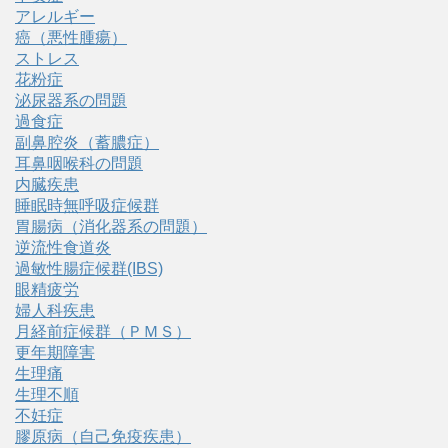
アレルギー
癌（悪性腫瘍）
ストレス
花粉症
泌尿器系の問題
過食症
副鼻腔炎（蓄膿症）
耳鼻咽喉科の問題
内臓疾患
睡眠時無呼吸症候群
胃腸病（消化器系の問題）
逆流性食道炎
過敏性腸症候群(IBS)
眼精疲労
婦人科疾患
月経前症候群（ＰＭＳ）
更年期障害
生理痛
生理不順
不妊症
膠原病（自己免疫疾患）