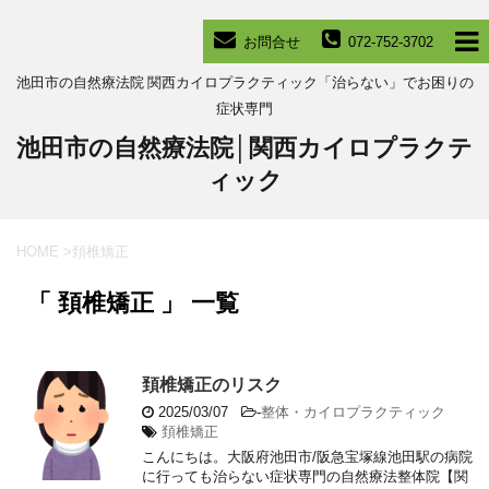
お問合せ
072-752-3702
池田市の自然療法院 関西カイロプラクティック「治らない」でお困りの
症状専門
池田市の自然療法院│関西カイロプラクテ
ィック
HOME
>
頚椎矯正
「 頚椎矯正 」 一覧
頚椎矯正のリスク
2025/03/07
-
整体・カイロプラクティック
頚椎矯正
こんにちは。大阪府池田市/阪急宝塚線池田駅の病院
に行っても治らない症状専門の自然療法整体院【関