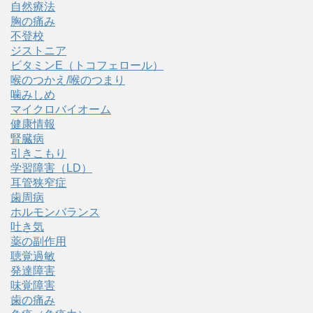
自然療法
胸の痛み
不登校
ジストニア
ビタミンE（トコフェロール）
喉のつかえ/喉のつまり
噛みしめ
マイクロバイオーム
健康情報
腎臓病
引きこもり
学習障害（LD）
耳管狭窄症
歯周病
ホルモンバランス
吐き気
薬の副作用
聴覚過敏
発達障害
味覚障害
歯の痛み