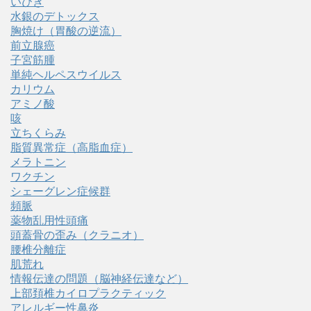
いびき
水銀のデトックス
胸焼け（胃酸の逆流）
前立腺癌
子宮筋腫
単純ヘルペスウイルス
カリウム
アミノ酸
咳
立ちくらみ
脂質異常症（高脂血症）
メラトニン
ワクチン
シェーグレン症候群
頻脈
薬物乱用性頭痛
頭蓋骨の歪み（クラニオ）
腰椎分離症
肌荒れ
情報伝達の問題（脳神経伝達など）
上部頚椎カイロプラクティック
アレルギー性鼻炎