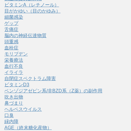
ビタミンA（レチノール）
目がかゆい（目のかゆみ）
細菌感染
ゲップ
舌痛症
脳内の神経伝達物質
頭重感
血栓症
モリブデン
栄養療法
血行不良
イライラ
自閉症スペクトラム障害
ビタミンD3
ベンゾジアゼピン系/非BZD系（Z薬）の副作用
吹き出物
鼻づまり
ヘルペスウイルス
口臭
緑内障
AGE（終末糖化産物）