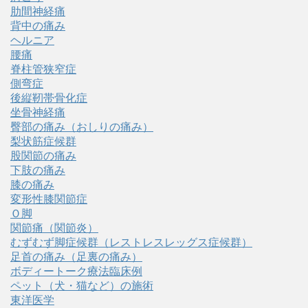
肋間神経痛
背中の痛み
ヘルニア
腰痛
脊柱管狭窄症
側弯症
後縦靭帯骨化症
坐骨神経痛
臀部の痛み（おしりの痛み）
梨状筋症候群
股関節の痛み
下肢の痛み
膝の痛み
変形性膝関節症
Ｏ脚
関節痛（関節炎）
むずむず脚症候群（レストレスレッグス症候群）
足首の痛み（足裏の痛み）
ボディートーク療法臨床例
ペット（犬・猫など）の施術
東洋医学