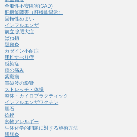
全般性不安障害(GAD)
肝機能障害（肝機能異常）
回転性めまい
インフルエンザ
前立腺肥大症
ばね指
腱鞘炎
カゼイン不耐症
腰椎すべり症
感染症
踵の痛み
紫斑病
電磁波の影響
ストレッチ・体操
整体・カイロプラクティック
インフルエンザワクチン
胆石
捻挫
食物アレルギー
生体化学的問題に対する施術方法
膀胱炎