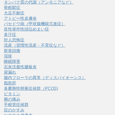
タンパク質の代謝（アンモニアなど）
骨粗鬆症
大豆不耐症
アトピー性皮膚炎
バセドウ病（甲状腺機能亢進症）
良性発作性頭位めまい症
多汗症
対人恐怖症
流産（習慣性流産・不育症など）
群発頭痛
湿疹
睡眠障害
石灰沈着性腱板炎
尿漏れ
腸内フローラの異常（ディスバイオーシス）
脂肪肝
多嚢胞性卵巣症候群（PCOS)
ビタミン
腕の痛み
手根管症候群
目のかすみ