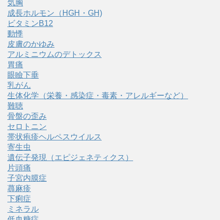
気胸
成長ホルモン（HGH・GH)
ビタミンB12
動悸
皮膚のかゆみ
アルミニウムのデトックス
胃痛
眼瞼下垂
乳がん
生体化学（栄養・感染症・毒素・アレルギーなど）
難聴
骨盤の歪み
セロトニン
帯状疱疹ヘルペスウイルス
寄生虫
遺伝子発現（エピジェネティクス）
片頭痛
子宮内膜症
蕁麻疹
下痢症
ミネラル
低血糖症