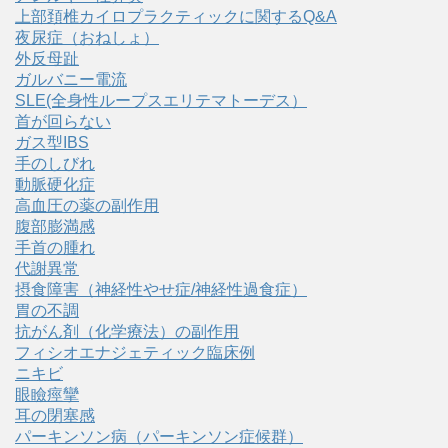
上部頚椎カイロプラクティックに関するQ&A
夜尿症（おねしょ）
外反母趾
ガルバニー電流
SLE(全身性ループスエリテマトーデス）
首が回らない
ガス型IBS
手のしびれ
動脈硬化症
高血圧の薬の副作用
腹部膨満感
手首の腫れ
代謝異常
摂食障害（神経性やせ症/神経性過食症）
胃の不調
抗がん剤（化学療法）の副作用
フィシオエナジェティック臨床例
ニキビ
眼瞼痙攣
耳の閉塞感
パーキンソン病（パーキンソン症候群）