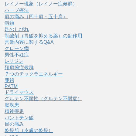
レイノー現象（レイノー症候群）
ハーブ療法
肩の痛み（四十肩・五十肩）
斜頚
足のしびれ
制酸剤（胃酸を抑える薬）の副作用
営業内容に関するQ&A
クローン病
男性不妊症
L-リジン
頚肩腕症候群
７つのチャクラエネルギー
亜鉛
PATM
ドライマウス
グルテン不耐性（グルテン不耐症）
脳疾患
精神疾患
パントテン酸
目の痛み
乾燥肌（皮膚の乾燥）