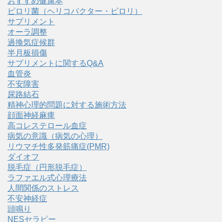
おすすめ健康本
ピロリ菌（ヘリコバクター・ピロリ）
サプリメント
オーラ調整
過換気症候群
半月板損傷
サプリメントに関するQ&A
血管炎
不安障害
尿路結石
精神心理的問題に対する施術方法
顔面神経麻痺
高コレステロール血症
病気の意識（病気の心理）
リウマチ性多発筋痛症(PMR)
ダイオフ
脱毛症（円形脱毛症）
ラファエル式心理療法
人間関係のストレス
不安神経症
頭鳴り
NESセラピー