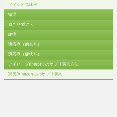
フィシオ臨床例
頭痛
肩こり/首こり
腰痛
適応症（病名別）
適応症（症状別）
アイハーブ(iherb)でのサプリ購入方法
楽天/Amazonでのサプリ購入