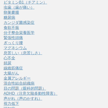
ビタミンB1（チアミン）
虫歯（歯が痛い）
卵巣嚢腫
糖尿病
カンジダ菌感染症
食欲不振
分子整合栄養医学
緊張性頭痛
ぎっくり腰
マグネシウム
息苦しい（息苦しさ）
心不全
頻尿
線維筋痛症
大腸がん
金属アレルギー
混合性結合組織病
目の問題（眼科的問題）
ADHD（注意欠陥多動性障害）
声がれ（声のかすれ）
視力低下