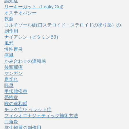
認知症
リーキーガット（Leaky Gut)
オステオパシー
乾癬
コルチゾール(経口ステロイド・ステロイドの塗り薬）の
副作用
ナイアシン（ビタミンB3）
風邪
慢性胃炎
痛風
かみ合わせの違和感
後頭部痛
マンガン
息切れ
喘息
甲状腺疾患
恐怖症
喉の違和感
チック症/トゥレット症
フィシオエナジェティック施術方法
口角炎
抗生物質の副作用