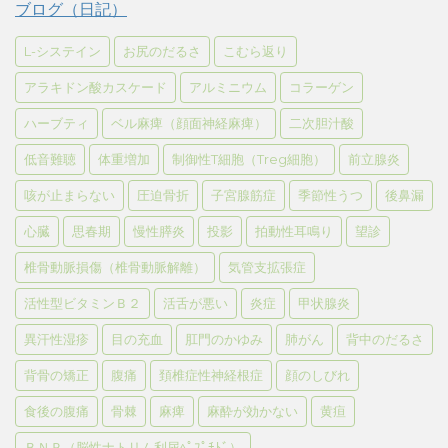
ブログ（日記）
L-システイン
お尻のだるさ
こむら返り
アラキドン酸カスケード
アルミニウム
コラーゲン
ハーブティ
ベル麻痺（顔面神経麻痺）
二次胆汁酸
低音難聴
体重増加
制御性T細胞（Treg細胞）
前立腺炎
咳が止まらない
圧迫骨折
子宮腺筋症
季節性うつ
後鼻漏
心臓
思春期
慢性膵炎
投影
拍動性耳鳴り
望診
椎骨動脈損傷（椎骨動脈解離）
気管支拡張症
活性型ビタミンＢ２
活舌が悪い
炎症
甲状腺炎
異汗性湿疹
目の充血
肛門のかゆみ
肺がん
背中のだるさ
背骨の矯正
腹痛
頚椎症性神経根症
顔のしびれ
食後の腹痛
骨棘
麻痺
麻酔が効かない
黄疸
ＢＮＰ（脳性ナトリム利尿ﾍﾟﾌﾟﾁﾄﾞ）