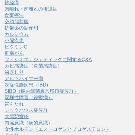
神経痛
肉離れ・肉離れの後遺症
食事療法
必須脂肪酸
抗鬱薬の副作用
カルシウム
小脳疾患
ビタミンC
肝臓がん
フィシオエナジェティックに関するQ&A
カビ感染症（真菌感染症）
歯ぎしり
アルツハイマー病
炎症性腸疾患（IBD)
SIBO（腸内細菌異常増殖症候群）
双極性障害（躁鬱病）
胃もたれ
シックハウス症候群
大腸憩室炎
内臓意識（病的意識）
女性ホルモン（エストロゲンとプロゲステロン）