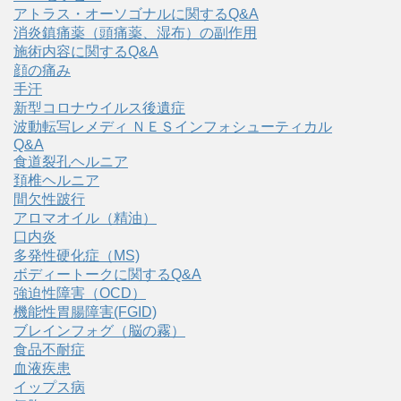
アトラス・オーソゴナルに関するQ&A
消炎鎮痛薬（頭痛薬、湿布）の副作用
施術内容に関するQ&A
顔の痛み
手汗
新型コロナウイルス後遺症
波動転写レメディ ＮＥＳインフォシューティカル
Q&A
食道裂孔ヘルニア
頚椎ヘルニア
間欠性跛行
アロマオイル（精油）
口内炎
多発性硬化症（MS)
ボディートークに関するQ&A
強迫性障害（OCD）
機能性胃腸障害(FGID)
ブレインフォグ（脳の霧）
食品不耐症
血液疾患
イップス病