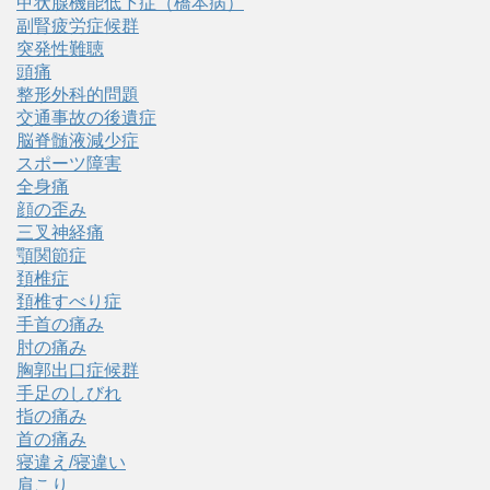
甲状腺機能低下症（橋本病）
副腎疲労症候群
突発性難聴
頭痛
整形外科的問題
交通事故の後遺症
脳脊髄液減少症
スポーツ障害
全身痛
顔の歪み
三叉神経痛
顎関節症
頚椎症
頚椎すべり症
手首の痛み
肘の痛み
胸郭出口症候群
手足のしびれ
指の痛み
首の痛み
寝違え/寝違い
肩こり