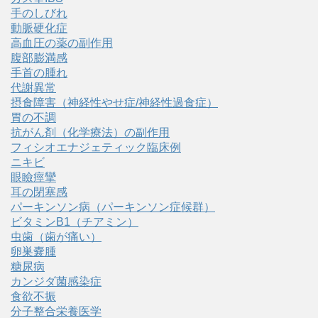
手のしびれ
動脈硬化症
高血圧の薬の副作用
腹部膨満感
手首の腫れ
代謝異常
摂食障害（神経性やせ症/神経性過食症）
胃の不調
抗がん剤（化学療法）の副作用
フィシオエナジェティック臨床例
ニキビ
眼瞼痙攣
耳の閉塞感
パーキンソン病（パーキンソン症候群）
ビタミンB1（チアミン）
虫歯（歯が痛い）
卵巣嚢腫
糖尿病
カンジダ菌感染症
食欲不振
分子整合栄養医学