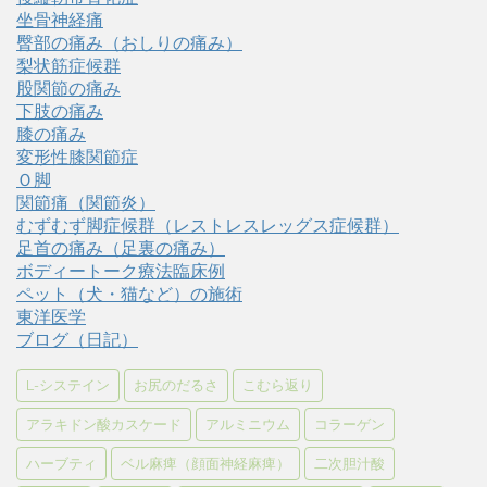
坐骨神経痛
臀部の痛み（おしりの痛み）
梨状筋症候群
股関節の痛み
下肢の痛み
膝の痛み
変形性膝関節症
Ｏ脚
関節痛（関節炎）
むずむず脚症候群（レストレスレッグス症候群）
足首の痛み（足裏の痛み）
ボディートーク療法臨床例
ペット（犬・猫など）の施術
東洋医学
ブログ（日記）
L-システイン
お尻のだるさ
こむら返り
アラキドン酸カスケード
アルミニウム
コラーゲン
ハーブティ
ベル麻痺（顔面神経麻痺）
二次胆汁酸