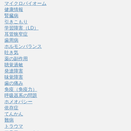
マイクロバイオーム
健康情報
腎臓病
引きこもり
学習障害（LD）
耳管狭窄症
歯周病
ホルモンバランス
吐き気
薬の副作用
聴覚過敏
発達障害
味覚障害
歯の痛み
免疫（免疫力）
呼吸器系の問題
ホメオパシー
依存症
てんかん
難病
トラウマ