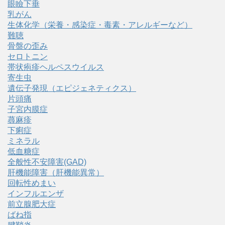
眼瞼下垂
乳がん
生体化学（栄養・感染症・毒素・アレルギーなど）
難聴
骨盤の歪み
セロトニン
帯状疱疹ヘルペスウイルス
寄生虫
遺伝子発現（エピジェネティクス）
片頭痛
子宮内膜症
蕁麻疹
下痢症
ミネラル
低血糖症
全般性不安障害(GAD)
肝機能障害（肝機能異常）
回転性めまい
インフルエンザ
前立腺肥大症
ばね指