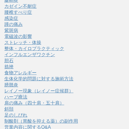
腱鞘炎
カゼイン不耐症
腰椎すべり症
感染症
踵の痛み
紫斑病
電磁波の影響
ストレッチ・体操
整体・カイロプラクティック
インフルエンザワクチン
胆石
捻挫
食物アレルギー
生体化学的問題に対する施術方法
膀胱炎
レイノー現象（レイノー症候群）
ハーブ療法
肩の痛み（四十肩・五十肩）
斜頚
足のしびれ
制酸剤（胃酸を抑える薬）の副作用
営業内容に関するQ&A