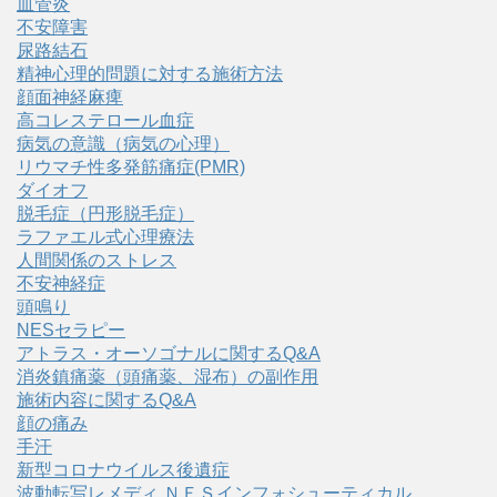
血管炎
不安障害
尿路結石
精神心理的問題に対する施術方法
顔面神経麻痺
高コレステロール血症
病気の意識（病気の心理）
リウマチ性多発筋痛症(PMR)
ダイオフ
脱毛症（円形脱毛症）
ラファエル式心理療法
人間関係のストレス
不安神経症
頭鳴り
NESセラピー
アトラス・オーソゴナルに関するQ&A
消炎鎮痛薬（頭痛薬、湿布）の副作用
施術内容に関するQ&A
顔の痛み
手汗
新型コロナウイルス後遺症
波動転写レメディ ＮＥＳインフォシューティカル