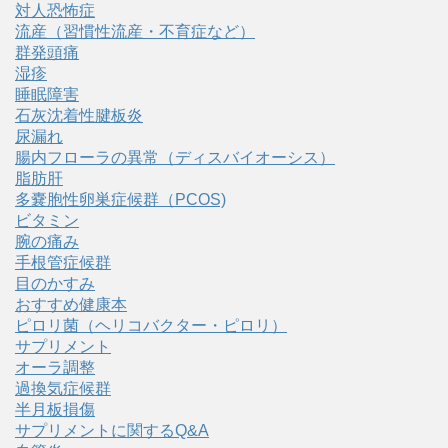
対人恐怖症
流産（習慣性流産・不育症など）
群発頭痛
湿疹
睡眠障害
石灰沈着性腱板炎
尿漏れ
腸内フローラの異常（ディスバイオーシス）
脂肪肝
多嚢胞性卵巣症候群（PCOS)
ビタミン
腕の痛み
手根管症候群
目のかすみ
おすすめ健康本
ピロリ菌（ヘリコバクター・ピロリ）
サプリメント
オーラ調整
過換気症候群
半月板損傷
サプリメントに関するQ&A