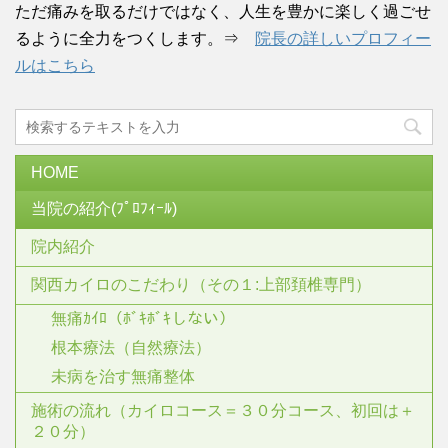
ただ痛みを取るだけではなく、人生を豊かに楽しく過ごせ
るように全力をつくします。⇒
院長の詳しいプロフィー
ルはこちら
HOME
当院の紹介(ﾌﾟﾛﾌｨｰﾙ)
院内紹介
関西カイロのこだわり（その１:上部頚椎専門）
無痛ｶｲﾛ（ﾎﾞｷﾎﾞｷしない）
根本療法（自然療法）
未病を治す無痛整体
施術の流れ（カイロコース＝３０分コース、初回は＋
２０分）