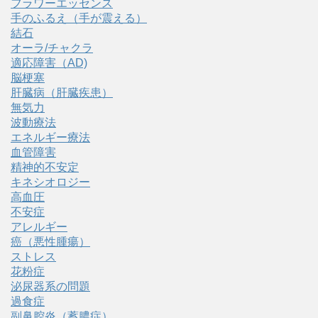
フラワーエッセンス
手のふるえ（手が震える）
結石
オーラ/チャクラ
適応障害（AD)
脳梗塞
肝臓病（肝臓疾患）
無気力
波動療法
エネルギー療法
血管障害
精神的不安定
キネシオロジー
高血圧
不安症
アレルギー
癌（悪性腫瘍）
ストレス
花粉症
泌尿器系の問題
過食症
副鼻腔炎（蓄膿症）