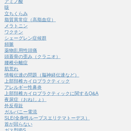
アミノ酸
咳
立ちくらみ
脂質異常症（高脂血症）
メラトニン
ワクチン
シェーグレン症候群
頻脈
薬物乱用性頭痛
頭蓋骨の歪み（クラニオ）
腰椎分離症
肌荒れ
情報伝達の問題（脳神経伝達など）
上部頚椎カイロプラクティック
アレルギー性鼻炎
上部頚椎カイロプラクティックに関するQ&A
夜尿症（おねしょ）
外反母趾
ガルバニー電流
SLE(全身性ループスエリテマトーデス）
首が回らない
ガス型IBS