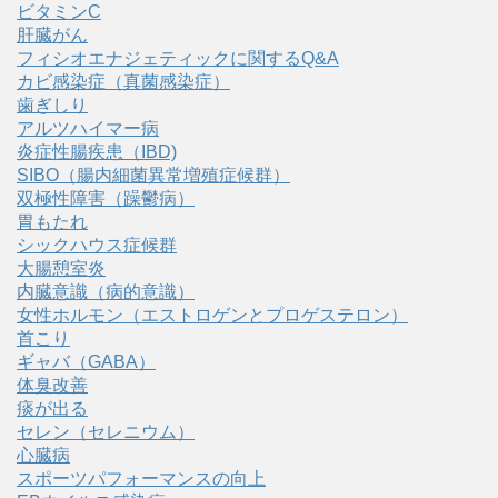
ビタミンC
肝臓がん
フィシオエナジェティックに関するQ&A
カビ感染症（真菌感染症）
歯ぎしり
アルツハイマー病
炎症性腸疾患（IBD)
SIBO（腸内細菌異常増殖症候群）
双極性障害（躁鬱病）
胃もたれ
シックハウス症候群
大腸憩室炎
内臓意識（病的意識）
女性ホルモン（エストロゲンとプロゲステロン）
首こり
ギャバ（GABA）
体臭改善
痰が出る
セレン（セレニウム）
心臓病
スポーツパフォーマンスの向上