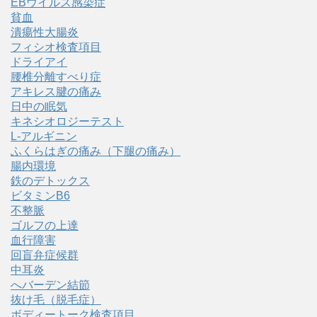
EBウイルス感染症
貧血
潰瘍性大腸炎
フィシオ検査項目
ドライアイ
腰椎分離すべり症
アキレス腱の痛み
日中の眠気
キネシオロジーテスト
L-アルギニン
ふくらはぎの痛み（下腿の痛み）
腸内環境
鉄のデトックス
ビタミンB6
不整脈
ゴルフの上達
血行障害
回盲弁症候群
中耳炎
へバーデン結節
抜け毛（脱毛症）
ボディートーク検査項目