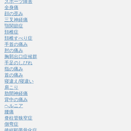
スポーツ障害
全身痛
顔の歪み
三叉神経痛
顎関節症
頚椎症
頚椎すべり症
手首の痛み
肘の痛み
胸郭出口症候群
手足のしびれ
指の痛み
首の痛み
寝違え/寝違い
肩こり
肋間神経痛
背中の痛み
ヘルニア
腰痛
脊柱管狭窄症
側弯症
後縦靭帯骨化症