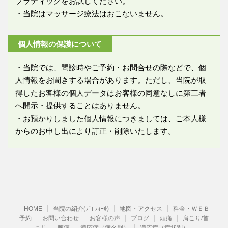
プラティックをお試しください。
・当院はマッサージ療法はおこないません。
個人情報の保護について
・当院では、問診時やご予約・お問合せの際などで、個
人情報をお聞きする場合があります。ただし、当院が取
得したお客様の個人データはお客様の同意なしに第三者
へ開示・提供することはありません。
・お預かりしました個人情報につきましては、ご本人様
からのお申し出により訂正・削除いたします。
HOME
当院の紹介(ﾌﾟﾛﾌｨｰﾙ)
地図・アクセス
料金・ＷＥＢ
予約
お問い合わせ
お客様の声
ブログ
頭痛
肩こり/首
こり
腰痛
適応症（病名別）
適応症（症状別）