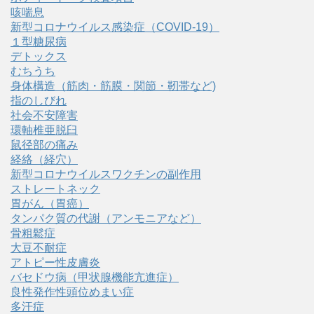
咳喘息
新型コロナウイルス感染症（COVID‑19）
１型糖尿病
デトックス
むちうち
身体構造（筋肉・筋膜・関節・靭帯など)
指のしびれ
社会不安障害
環軸椎亜脱臼
鼠径部の痛み
経絡（経穴）
新型コロナウイルスワクチンの副作用
ストレートネック
胃がん（胃癌）
タンパク質の代謝（アンモニアなど）
骨粗鬆症
大豆不耐症
アトピー性皮膚炎
バセドウ病（甲状腺機能亢進症）
良性発作性頭位めまい症
多汗症