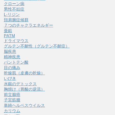
クローン病
男性不妊症
L-リジン
頚肩腕症候群
７つのチャクラエネルギー
亜鉛
PATM
ドライマウス
グルテン不耐性（グルテン不耐症）
脳疾患
精神疾患
パントテン酸
目の痛み
乾燥肌（皮膚の乾燥）
いびき
水銀のデトックス
胸焼け（胃酸の逆流）
前立腺癌
子宮筋腫
単純ヘルペスウイルス
カリウム