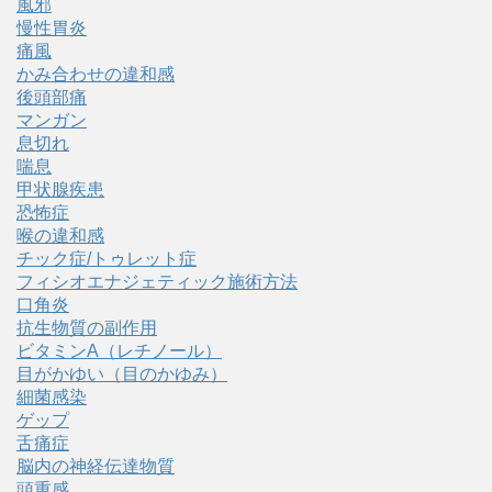
風邪
慢性胃炎
痛風
かみ合わせの違和感
後頭部痛
マンガン
息切れ
喘息
甲状腺疾患
恐怖症
喉の違和感
チック症/トゥレット症
フィシオエナジェティック施術方法
口角炎
抗生物質の副作用
ビタミンA（レチノール）
目がかゆい（目のかゆみ）
細菌感染
ゲップ
舌痛症
脳内の神経伝達物質
頭重感