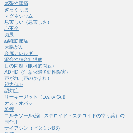
緊張性頭痛
ぎっくり腰
マグネシウム
息苦しい（息苦しさ）
心不全
頻尿
線維筋痛症
大腸がん
金属アレルギー
混合性結合組織病
目の問題（眼科的問題）
ADHD（注意欠陥多動性障害）
声がれ（声のかすれ）
視力低下
認知症
リーキーガット（Leaky Gut)
オステオパシー
乾癬
コルチゾール(経口ステロイド・ステロイドの塗り薬）の
副作用
ナイアシン（ビタミンB3）