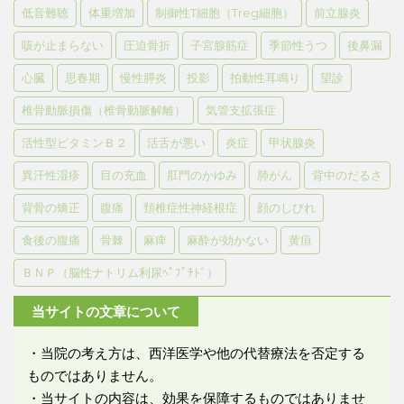
低音難聴
体重増加
制御性T細胞（Treg細胞）
前立腺炎
咳が止まらない
圧迫骨折
子宮腺筋症
季節性うつ
後鼻漏
心臓
思春期
慢性膵炎
投影
拍動性耳鳴り
望診
椎骨動脈損傷（椎骨動脈解離）
気管支拡張症
活性型ビタミンＢ２
活舌が悪い
炎症
甲状腺炎
異汗性湿疹
目の充血
肛門のかゆみ
肺がん
背中のだるさ
背骨の矯正
腹痛
頚椎症性神経根症
顔のしびれ
食後の腹痛
骨棘
麻痺
麻酔が効かない
黄疸
ＢＮＰ（脳性ナトリム利尿ﾍﾟﾌﾟﾁﾄﾞ）
当サイトの文章について
・当院の考え方は、西洋医学や他の代替療法を否定する
ものではありません。
・当サイトの内容は、効果を保障するものではありませ