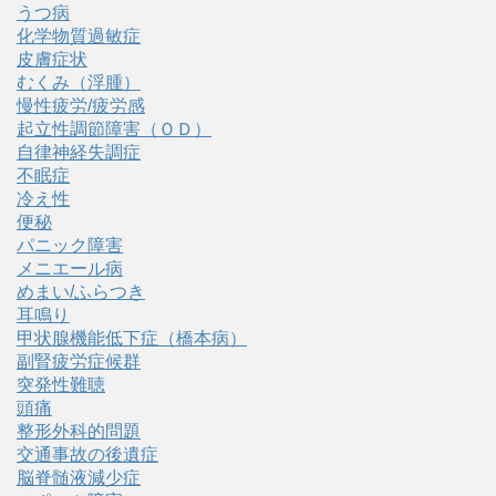
うつ病
化学物質過敏症
皮膚症状
むくみ（浮腫）
慢性疲労/疲労感
起立性調節障害（ＯＤ）
自律神経失調症
不眠症
冷え性
便秘
パニック障害
メニエール病
めまい/ふらつき
耳鳴り
甲状腺機能低下症（橋本病）
副腎疲労症候群
突発性難聴
頭痛
整形外科的問題
交通事故の後遺症
脳脊髄液減少症