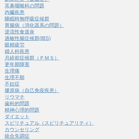
耳鼻咽喉科の問題
内臓疾患
睡眠時無呼吸症候群
胃腸病（消化器系の問題）
逆流性食道炎
過敏性腸症候群(IBS)
眼精疲労
婦人科疾患
月経前症候群（ＰＭＳ）
更年期障害
生理痛
生理不順
不妊症
膠原病（自己免疫疾患）
リウマチ
歯科的問題
精神心理的問題
ダイエット
スピリチュアル（スピリチュアリティ）
カウンセリング
統合失調症