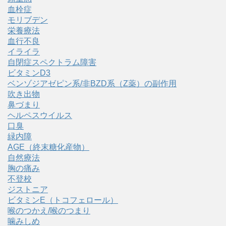
血栓症
モリブデン
栄養療法
血行不良
イライラ
自閉症スペクトラム障害
ビタミンD3
ベンゾジアゼピン系/非BZD系（Z薬）の副作用
吹き出物
鼻づまり
ヘルペスウイルス
口臭
緑内障
AGE（終末糖化産物）
自然療法
胸の痛み
不登校
ジストニア
ビタミンE（トコフェロール）
喉のつかえ/喉のつまり
噛みしめ