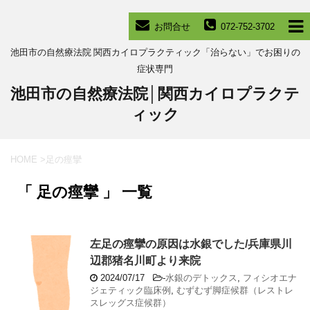
お問合せ
072-752-3702
池田市の自然療法院 関西カイロプラクティック「治らない」でお困りの
症状専門
池田市の自然療法院│関西カイロプラクテ
ィック
HOME
>
足の痙攣
「 足の痙攣 」 一覧
左足の痙攣の原因は水銀でした/兵庫県川
辺郡猪名川町より来院
2024/07/17
-
水銀のデトックス
,
フィシオエナ
ジェティック臨床例
,
むずむず脚症候群（レストレ
スレッグス症候群）