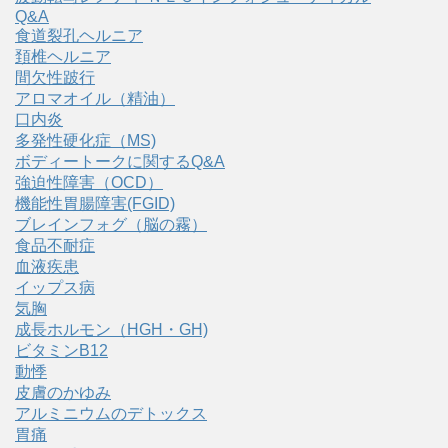
Q&A
食道裂孔ヘルニア
頚椎ヘルニア
間欠性跛行
アロマオイル（精油）
口内炎
多発性硬化症（MS)
ボディートークに関するQ&A
強迫性障害（OCD）
機能性胃腸障害(FGID)
ブレインフォグ（脳の霧）
食品不耐症
血液疾患
イップス病
気胸
成長ホルモン（HGH・GH)
ビタミンB12
動悸
皮膚のかゆみ
アルミニウムのデトックス
胃痛