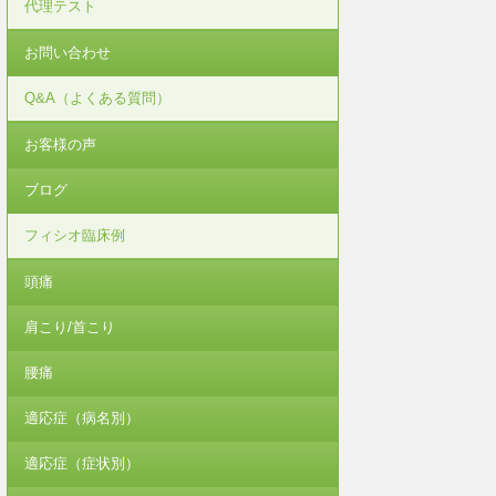
代理テスト
お問い合わせ
Q&A（よくある質問）
お客様の声
ブログ
フィシオ臨床例
頭痛
肩こり/首こり
腰痛
適応症（病名別）
適応症（症状別）