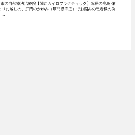
市の自然療法治療院【関西カイロプラクティック】院長の鹿島 佑
よりお越しの、肛門のかゆみ（肛門搔痒症）でお悩みの患者様の例
..