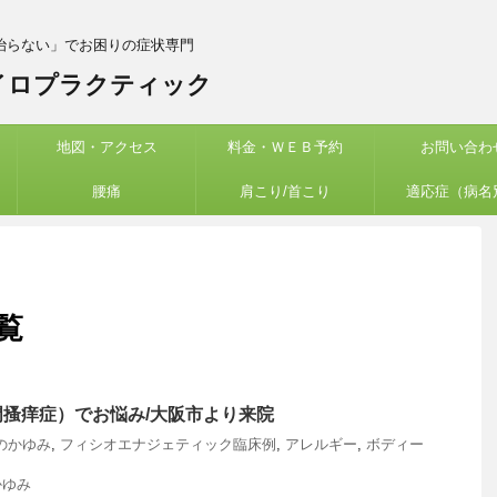
治らない」でお困りの症状専門
イロプラクティック
地図・アクセス
料金・ＷＥＢ予約
お問い合わ
腰痛
肩こり/首こり
適応症（病名
覧
搔痒症）でお悩み/大阪市より来院
のかゆみ
,
フィシオエナジェティック臨床例
,
アレルギー
,
ボディー
かゆみ