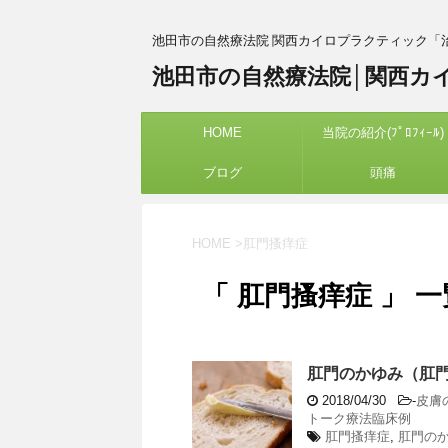
池田市の自然療法院 関西カイロプラクティック「
池田市の自然療法院│関西カ
HOME
当院の紹介(ﾌﾟﾛﾌｨｰﾙ)
ブログ
頭痛
HOME
>
肛門搔痒症
「 肛門搔痒症 」 一
肛門のかゆみ（肛門
2018/04/30
-
皮膚
トーク療法臨床例
肛門搔痒症
,
肛門の