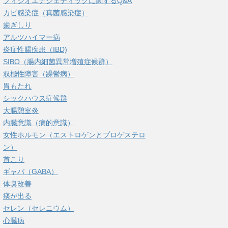
フィシオエナジェティックに関するQ&A
カビ感染症（真菌感染症）
歯ぎしり
アルツハイマー病
炎症性腸疾患（IBD)
SIBO（腸内細菌異常増殖症候群）
双極性障害（躁鬱病）
胃もたれ
シックハウス症候群
大腸憩室炎
内臓意識（病的意識）
女性ホルモン（エストロゲンとプロゲステロ
ン）
首こり
ギャバ（GABA）
体臭改善
痰が出る
セレン（セレニウム）
心臓病