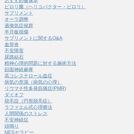
おすすめ健康本
ピロリ菌（ヘリコバクター・ピロリ）
サプリメント
オーラ調整
過換気症候群
半月板損傷
サプリメントに関するQ&A
血管炎
不安障害
尿路結石
精神心理的問題に対する施術方法
顔面神経麻痺
高コレステロール血症
病気の意識（病気の心理）
リウマチ性多発筋痛症(PMR)
ダイオフ
脱毛症（円形脱毛症）
ラファエル式心理療法
人間関係のストレス
不安神経症
頭鳴り
NESセラピー