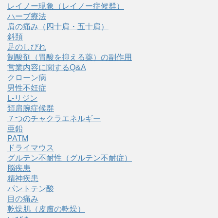
レイノー現象（レイノー症候群）
ハーブ療法
肩の痛み（四十肩・五十肩）
斜頚
足のしびれ
制酸剤（胃酸を抑える薬）の副作用
営業内容に関するQ&A
クローン病
男性不妊症
L-リジン
頚肩腕症候群
７つのチャクラエネルギー
亜鉛
PATM
ドライマウス
グルテン不耐性（グルテン不耐症）
脳疾患
精神疾患
パントテン酸
目の痛み
乾燥肌（皮膚の乾燥）