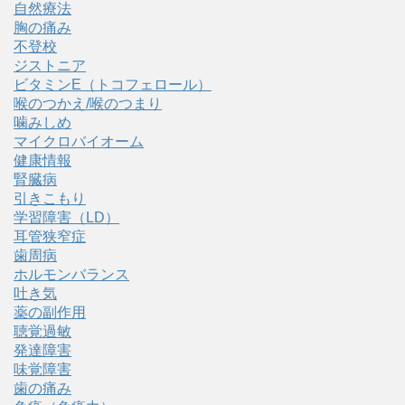
自然療法
胸の痛み
不登校
ジストニア
ビタミンE（トコフェロール）
喉のつかえ/喉のつまり
噛みしめ
マイクロバイオーム
健康情報
腎臓病
引きこもり
学習障害（LD）
耳管狭窄症
歯周病
ホルモンバランス
吐き気
薬の副作用
聴覚過敏
発達障害
味覚障害
歯の痛み