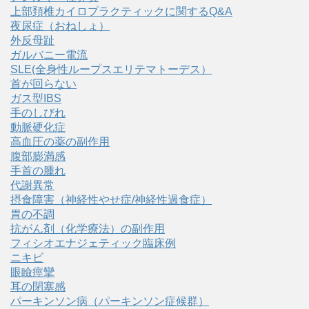
上部頚椎カイロプラクティックに関するQ&A
夜尿症（おねしょ）
外反母趾
ガルバニー電流
SLE(全身性ループスエリテマトーデス）
首が回らない
ガス型IBS
手のしびれ
動脈硬化症
高血圧の薬の副作用
腹部膨満感
手首の腫れ
代謝異常
摂食障害（神経性やせ症/神経性過食症）
胃の不調
抗がん剤（化学療法）の副作用
フィシオエナジェティック臨床例
ニキビ
眼瞼痙攣
耳の閉塞感
パーキンソン病（パーキンソン症候群）