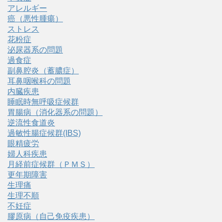
アレルギー
癌（悪性腫瘍）
ストレス
花粉症
泌尿器系の問題
過食症
副鼻腔炎（蓄膿症）
耳鼻咽喉科の問題
内臓疾患
睡眠時無呼吸症候群
胃腸病（消化器系の問題）
逆流性食道炎
過敏性腸症候群(IBS)
眼精疲労
婦人科疾患
月経前症候群（ＰＭＳ）
更年期障害
生理痛
生理不順
不妊症
膠原病（自己免疫疾患）