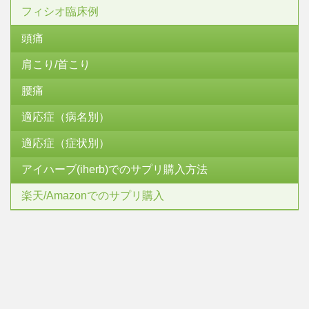
フィシオ臨床例
頭痛
肩こり/首こり
腰痛
適応症（病名別）
適応症（症状別）
アイハーブ(iherb)でのサプリ購入方法
楽天/Amazonでのサプリ購入