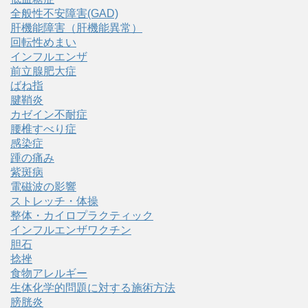
全般性不安障害(GAD)
肝機能障害（肝機能異常）
回転性めまい
インフルエンザ
前立腺肥大症
ばね指
腱鞘炎
カゼイン不耐症
腰椎すべり症
感染症
踵の痛み
紫斑病
電磁波の影響
ストレッチ・体操
整体・カイロプラクティック
インフルエンザワクチン
胆石
捻挫
食物アレルギー
生体化学的問題に対する施術方法
膀胱炎