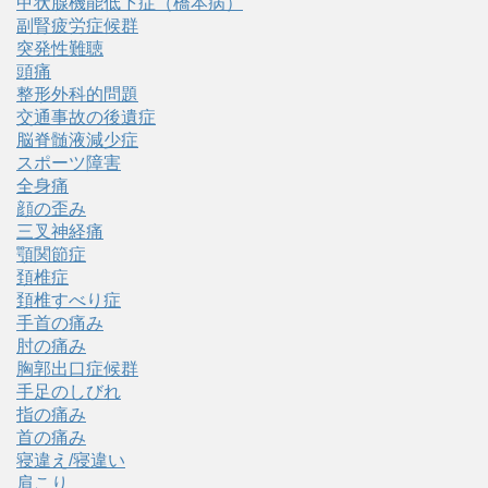
甲状腺機能低下症（橋本病）
副腎疲労症候群
突発性難聴
頭痛
整形外科的問題
交通事故の後遺症
脳脊髄液減少症
スポーツ障害
全身痛
顔の歪み
三叉神経痛
顎関節症
頚椎症
頚椎すべり症
手首の痛み
肘の痛み
胸郭出口症候群
手足のしびれ
指の痛み
首の痛み
寝違え/寝違い
肩こり