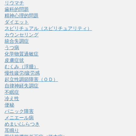
リウマチ
歯科的問題
精神心理的問題
ダイエット
スピリチュアル（スピリチュアリティ）
カウンセリング
統合失調症
うつ病
化学物質過敏症
皮膚症状
むくみ（浮腫）
慢性疲労/疲労感
起立性調節障害（ＯＤ）
自律神経失調症
不眠症
冷え性
便秘
パニック障害
メニエール病
めまい/ふらつき
耳鳴り