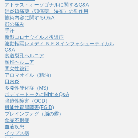
アトラス・オーソゴナルに関するQ&A
消炎鎮痛薬（頭痛薬、湿布）の副作用
施術内容に関するQ&A
顔の痛み
手汗
新型コロナウイルス後遺症
波動転写レメディ ＮＥＳインフォシューティカル
Q&A
食道裂孔ヘルニア
頚椎ヘルニア
間欠性跛行
アロマオイル（精油）
口内炎
多発性硬化症（MS)
ボディートークに関するQ&A
強迫性障害（OCD）
機能性胃腸障害(FGID)
ブレインフォグ（脳の霧）
食品不耐症
血液疾患
イップス病