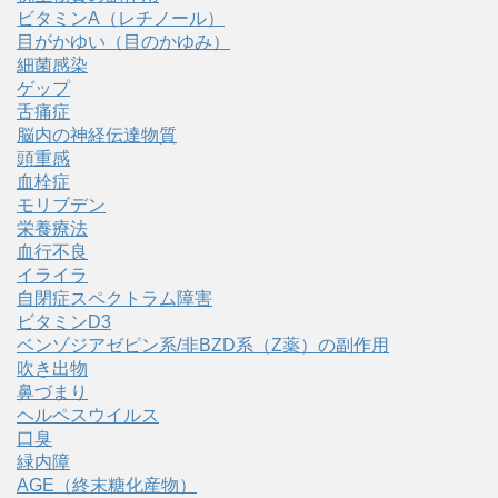
ビタミンA（レチノール）
目がかゆい（目のかゆみ）
細菌感染
ゲップ
舌痛症
脳内の神経伝達物質
頭重感
血栓症
モリブデン
栄養療法
血行不良
イライラ
自閉症スペクトラム障害
ビタミンD3
ベンゾジアゼピン系/非BZD系（Z薬）の副作用
吹き出物
鼻づまり
ヘルペスウイルス
口臭
緑内障
AGE（終末糖化産物）