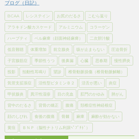
ブログ（日記）
BCAA
L-システイン
お尻のだるさ
こむら返り
アラキドン酸カスケード
アルミニウム
コラーゲン
ハーブティ
ベル麻痺（顔面神経麻痺）
二次胆汁酸
低音難聴
体重増加
前立腺炎
咳が止まらない
圧迫骨折
子宮腺筋症
季節性うつ
後鼻漏
心臓
思春期
慢性膵炎
投影
拍動性耳鳴り
望診
椎骨動脈損傷（椎骨動脈解離）
気管支拡張症
活性型ビタミンＢ２
活舌が悪い
炎症
甲状腺炎
異汗性湿疹
目の充血
肛門のかゆみ
肺がん
背中のだるさ
背骨の矯正
腹痛
頚椎症性神経根症
顔のしびれ
食後の腹痛
骨棘
麻痺
麻酔が効かない
黄疸
ＢＮＰ（脳性ナトリム利尿ﾍﾟﾌﾟﾁﾄﾞ）