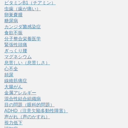
ビタミンB1（チアミン）
虫歯（歯が痛い）
卵巣嚢腫
糖尿病
カンジダ菌感染症
食欲不振
分子整合栄養医学
緊張性頭痛
ぎっくり腰
マグネシウム
息苦しい（息苦しさ）
心不全
頻尿
線維筋痛症
大腸がん
金属アレルギー
混合性結合組織病
目の問題（眼科的問題）
ADHD（注意欠陥多動性障害）
声がれ（声のかすれ）
視力低下