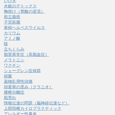
いびき
水銀のデトックス
胸焼け（胃酸の逆流）
前立腺癌
子宮筋腫
単純ヘルペスウイルス
カリウム
アミノ酸
咳
立ちくらみ
脂質異常症（高脂血症）
メラトニン
ワクチン
シェーグレン症候群
頻脈
薬物乱用性頭痛
頭蓋骨の歪み（クラニオ）
腰椎分離症
肌荒れ
情報伝達の問題（脳神経伝達など）
上部頚椎カイロプラクティック
アレルギー性鼻炎