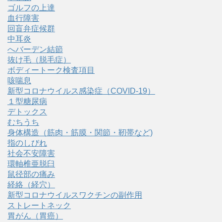
ゴルフの上達
血行障害
回盲弁症候群
中耳炎
へバーデン結節
抜け毛（脱毛症）
ボディートーク検査項目
咳喘息
新型コロナウイルス感染症（COVID‑19）
１型糖尿病
デトックス
むちうち
身体構造（筋肉・筋膜・関節・靭帯など)
指のしびれ
社会不安障害
環軸椎亜脱臼
鼠径部の痛み
経絡（経穴）
新型コロナウイルスワクチンの副作用
ストレートネック
胃がん（胃癌）