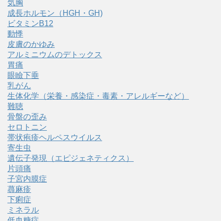
気胸
成長ホルモン（HGH・GH)
ビタミンB12
動悸
皮膚のかゆみ
アルミニウムのデトックス
胃痛
眼瞼下垂
乳がん
生体化学（栄養・感染症・毒素・アレルギーなど）
難聴
骨盤の歪み
セロトニン
帯状疱疹ヘルペスウイルス
寄生虫
遺伝子発現（エピジェネティクス）
片頭痛
子宮内膜症
蕁麻疹
下痢症
ミネラル
低血糖症