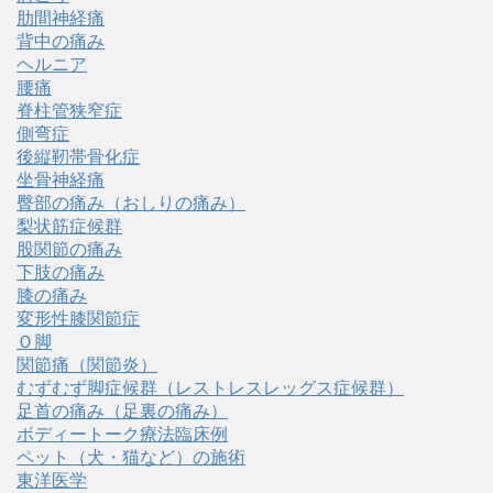
肋間神経痛
背中の痛み
ヘルニア
腰痛
脊柱管狭窄症
側弯症
後縦靭帯骨化症
坐骨神経痛
臀部の痛み（おしりの痛み）
梨状筋症候群
股関節の痛み
下肢の痛み
膝の痛み
変形性膝関節症
Ｏ脚
関節痛（関節炎）
むずむず脚症候群（レストレスレッグス症候群）
足首の痛み（足裏の痛み）
ボディートーク療法臨床例
ペット（犬・猫など）の施術
東洋医学