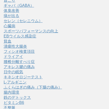
首こり
ギャバ（GABA）
体臭改善
痰が出る
セレン（セレニウム）
心臓病
スポーツパフォーマンスの向上
EBウイルス感染症
貧血
潰瘍性大腸炎
フィシオ検査項目
ドライアイ
腰椎分離すべり症
アキレス腱の痛み
日中の眠気
キネシオロジーテスト
L-アルギニン
ふくらはぎの痛み（下腿の痛み）
腸内環境
鉄のデトックス
ビタミンB6
不整脈