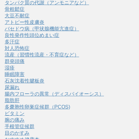
タンパク質の代謝（アンモニアなど）
骨粗鬆症
大豆不耐症
アトピー性皮膚炎
バセドウ病（甲状腺機能亢進症）
良性発作性頭位めまい症
多汗症
対人恐怖症
流産（習慣性流産・不育症など）
群発頭痛
湿疹
睡眠障害
石灰沈着性腱板炎
尿漏れ
腸内フローラの異常（ディスバイオーシス）
脂肪肝
多嚢胞性卵巣症候群（PCOS)
ビタミン
腕の痛み
手根管症候群
目のかすみ