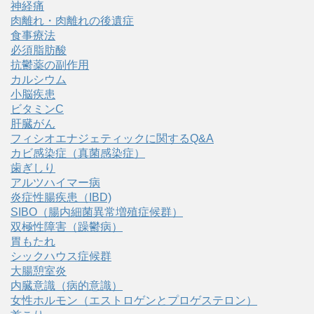
神経痛
肉離れ・肉離れの後遺症
食事療法
必須脂肪酸
抗鬱薬の副作用
カルシウム
小脳疾患
ビタミンC
肝臓がん
フィシオエナジェティックに関するQ&A
カビ感染症（真菌感染症）
歯ぎしり
アルツハイマー病
炎症性腸疾患（IBD)
SIBO（腸内細菌異常増殖症候群）
双極性障害（躁鬱病）
胃もたれ
シックハウス症候群
大腸憩室炎
内臓意識（病的意識）
女性ホルモン（エストロゲンとプロゲステロン）