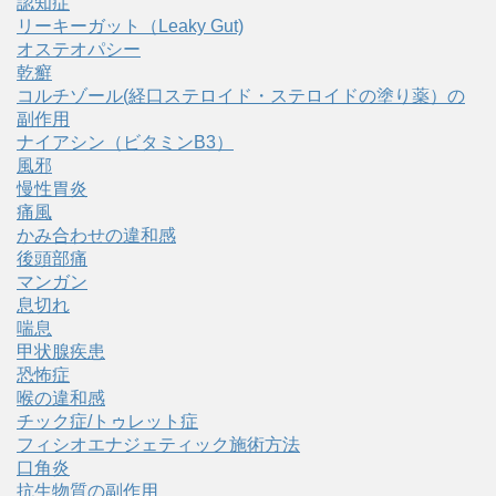
認知症
リーキーガット（Leaky Gut)
オステオパシー
乾癬
コルチゾール(経口ステロイド・ステロイドの塗り薬）の
副作用
ナイアシン（ビタミンB3）
風邪
慢性胃炎
痛風
かみ合わせの違和感
後頭部痛
マンガン
息切れ
喘息
甲状腺疾患
恐怖症
喉の違和感
チック症/トゥレット症
フィシオエナジェティック施術方法
口角炎
抗生物質の副作用