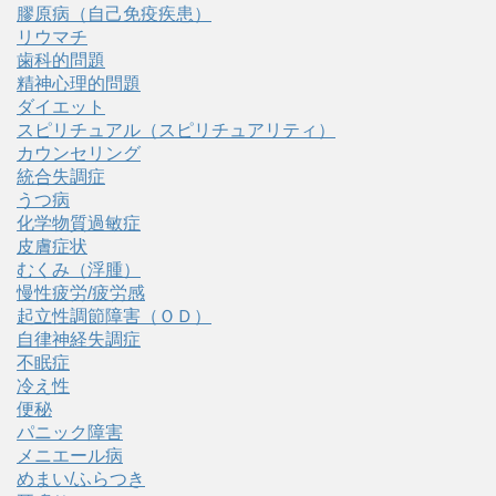
膠原病（自己免疫疾患）
リウマチ
歯科的問題
精神心理的問題
ダイエット
スピリチュアル（スピリチュアリティ）
カウンセリング
統合失調症
うつ病
化学物質過敏症
皮膚症状
むくみ（浮腫）
慢性疲労/疲労感
起立性調節障害（ＯＤ）
自律神経失調症
不眠症
冷え性
便秘
パニック障害
メニエール病
めまい/ふらつき