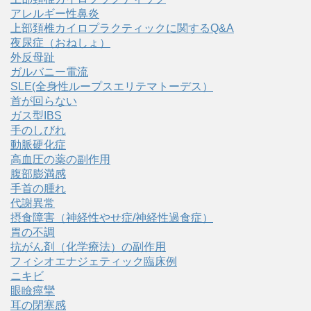
アレルギー性鼻炎
上部頚椎カイロプラクティックに関するQ&A
夜尿症（おねしょ）
外反母趾
ガルバニー電流
SLE(全身性ループスエリテマトーデス）
首が回らない
ガス型IBS
手のしびれ
動脈硬化症
高血圧の薬の副作用
腹部膨満感
手首の腫れ
代謝異常
摂食障害（神経性やせ症/神経性過食症）
胃の不調
抗がん剤（化学療法）の副作用
フィシオエナジェティック臨床例
ニキビ
眼瞼痙攣
耳の閉塞感