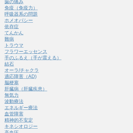
歯の痛み
免疫（免疫力）
呼吸器系の問題
ホメオパシー
依存症
てんかん
難病
トラウマ
フラワーエッセンス
手のふるえ（手が震える）
結石
オーラ/チャクラ
適応障害（AD)
脳梗塞
肝臓病（肝臓疾患）
無気力
波動療法
エネルギー療法
血管障害
精神的不安定
キネシオロジー
高血圧