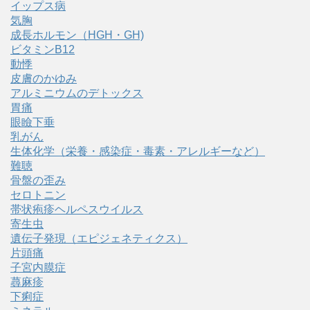
イップス病
気胸
成長ホルモン（HGH・GH)
ビタミンB12
動悸
皮膚のかゆみ
アルミニウムのデトックス
胃痛
眼瞼下垂
乳がん
生体化学（栄養・感染症・毒素・アレルギーなど）
難聴
骨盤の歪み
セロトニン
帯状疱疹ヘルペスウイルス
寄生虫
遺伝子発現（エピジェネティクス）
片頭痛
子宮内膜症
蕁麻疹
下痢症