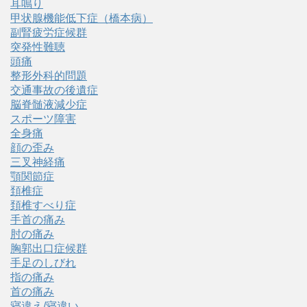
耳鳴り
甲状腺機能低下症（橋本病）
副腎疲労症候群
突発性難聴
頭痛
整形外科的問題
交通事故の後遺症
脳脊髄液減少症
スポーツ障害
全身痛
顔の歪み
三叉神経痛
顎関節症
頚椎症
頚椎すべり症
手首の痛み
肘の痛み
胸郭出口症候群
手足のしびれ
指の痛み
首の痛み
寝違え/寝違い