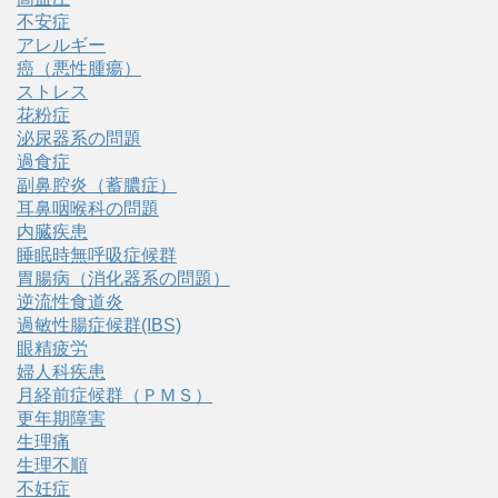
不安症
アレルギー
癌（悪性腫瘍）
ストレス
花粉症
泌尿器系の問題
過食症
副鼻腔炎（蓄膿症）
耳鼻咽喉科の問題
内臓疾患
睡眠時無呼吸症候群
胃腸病（消化器系の問題）
逆流性食道炎
過敏性腸症候群(IBS)
眼精疲労
婦人科疾患
月経前症候群（ＰＭＳ）
更年期障害
生理痛
生理不順
不妊症