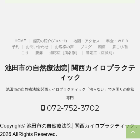
HOME
当院の紹介(ﾌﾟﾛﾌｨｰﾙ)
地図・アクセス
料金・ＷＥＢ
予約
お問い合わせ
お客様の声
ブログ
頭痛
肩こり/首
こり
腰痛
適応症（病名別）
適応症（症状別）
池田市の自然療法院│関西カイロプラクテ
ィック
池田市の自然療法院 関西カイロプラクティック「治らない」でお困りの症状
専門
072-752-3702
Copyright© 池田市の自然療法院│関西カイロプラクティック ,
2026 AllRights Reserved.