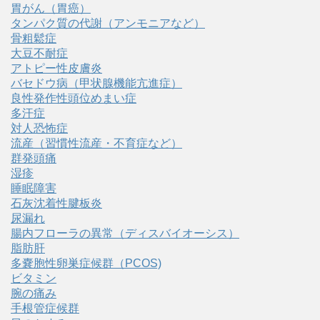
胃がん（胃癌）
タンパク質の代謝（アンモニアなど）
骨粗鬆症
大豆不耐症
アトピー性皮膚炎
バセドウ病（甲状腺機能亢進症）
良性発作性頭位めまい症
多汗症
対人恐怖症
流産（習慣性流産・不育症など）
群発頭痛
湿疹
睡眠障害
石灰沈着性腱板炎
尿漏れ
腸内フローラの異常（ディスバイオーシス）
脂肪肝
多嚢胞性卵巣症候群（PCOS)
ビタミン
腕の痛み
手根管症候群