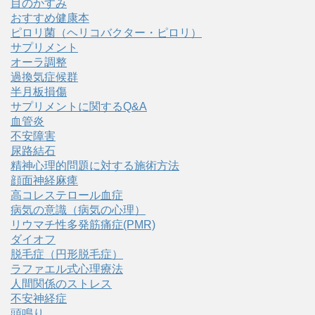
目のかすみ
おすすめ健康本
ピロリ菌（ヘリコバクター・ピロリ）
サプリメント
オーラ調整
過換気症候群
半月板損傷
サプリメントに関するQ&A
血管炎
不安障害
尿路結石
精神心理的問題に対する施術方法
顔面神経麻痺
高コレステロール血症
病気の意識（病気の心理）
リウマチ性多発筋痛症(PMR)
ダイオフ
脱毛症（円形脱毛症）
ラファエル式心理療法
人間関係のストレス
不安神経症
頭鳴り