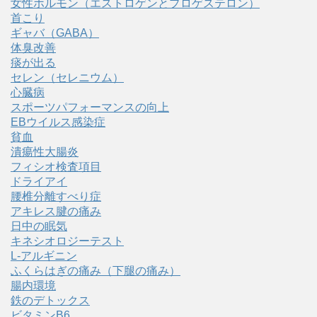
女性ホルモン（エストロゲンとプロゲステロン）
首こり
ギャバ（GABA）
体臭改善
痰が出る
セレン（セレニウム）
心臓病
スポーツパフォーマンスの向上
EBウイルス感染症
貧血
潰瘍性大腸炎
フィシオ検査項目
ドライアイ
腰椎分離すべり症
アキレス腱の痛み
日中の眠気
キネシオロジーテスト
L-アルギニン
ふくらはぎの痛み（下腿の痛み）
腸内環境
鉄のデトックス
ビタミンB6