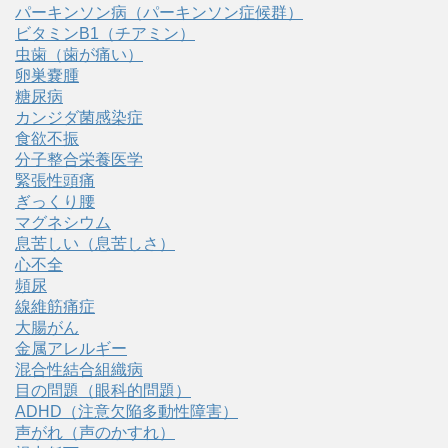
パーキンソン病（パーキンソン症候群）
ビタミンB1（チアミン）
虫歯（歯が痛い）
卵巣嚢腫
糖尿病
カンジダ菌感染症
食欲不振
分子整合栄養医学
緊張性頭痛
ぎっくり腰
マグネシウム
息苦しい（息苦しさ）
心不全
頻尿
線維筋痛症
大腸がん
金属アレルギー
混合性結合組織病
目の問題（眼科的問題）
ADHD（注意欠陥多動性障害）
声がれ（声のかすれ）