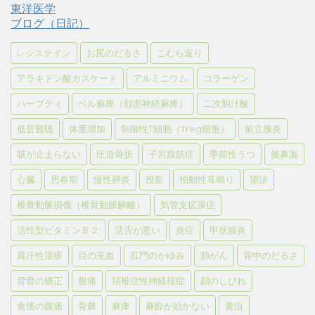
東洋医学
ブログ（日記）
L-システイン
お尻のだるさ
こむら返り
アラキドン酸カスケード
アルミニウム
コラーゲン
ハーブティ
ベル麻痺（顔面神経麻痺）
二次胆汁酸
低音難聴
体重増加
制御性T細胞（Treg細胞）
前立腺炎
咳が止まらない
圧迫骨折
子宮腺筋症
季節性うつ
後鼻漏
心臓
思春期
慢性膵炎
投影
拍動性耳鳴り
望診
椎骨動脈損傷（椎骨動脈解離）
気管支拡張症
活性型ビタミンＢ２
活舌が悪い
炎症
甲状腺炎
異汗性湿疹
目の充血
肛門のかゆみ
肺がん
背中のだるさ
背骨の矯正
腹痛
頚椎症性神経根症
顔のしびれ
食後の腹痛
骨棘
麻痺
麻酔が効かない
黄疸