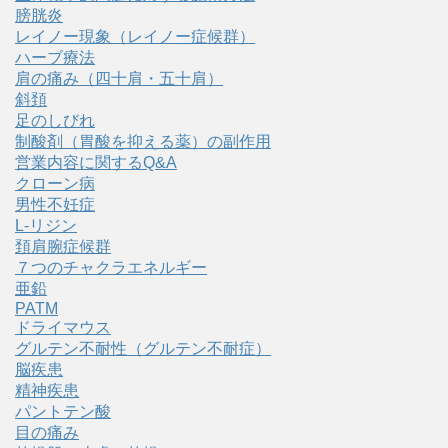
膀胱炎
レイノー現象（レイノー症候群）
ハーブ療法
肩の痛み（四十肩・五十肩）
斜頚
足のしびれ
制酸剤（胃酸を抑える薬）の副作用
営業内容に関するQ&A
クローン病
男性不妊症
L-リジン
頚肩腕症候群
７つのチャクラエネルギー
亜鉛
PATM
ドライマウス
グルテン不耐性（グルテン不耐症）
脳疾患
精神疾患
パントテン酸
目の痛み