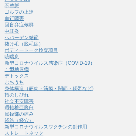
不整脈
ゴルフの上達
血行障害
回盲弁症候群
中耳炎
へバーデン結節
抜け毛（脱毛症）
ボディートーク検査項目
咳喘息
新型コロナウイルス感染症（COVID‑19）
１型糖尿病
デトックス
むちうち
身体構造（筋肉・筋膜・関節・靭帯など)
指のしびれ
社会不安障害
環軸椎亜脱臼
鼠径部の痛み
経絡（経穴）
新型コロナウイルスワクチンの副作用
ストレートネック