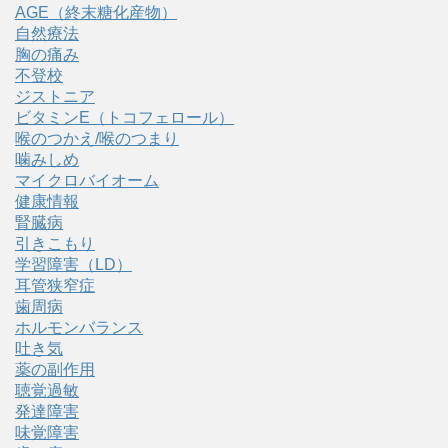
AGE（終末糖化産物）
自然療法
胸の痛み
不登校
ジストニア
ビタミンE（トコフェロール）
喉のつかえ/喉のつまり
噛みしめ
マイクロバイオーム
健康情報
腎臓病
引きこもり
学習障害（LD）
耳管狭窄症
歯周病
ホルモンバランス
吐き気
薬の副作用
聴覚過敏
発達障害
味覚障害