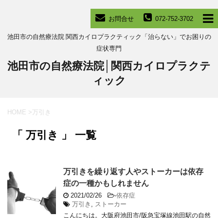
お問合せ
072-752-3702
池田市の自然療法院 関西カイロプラクティック「治らない」でお困りの
症状専門
池田市の自然療法院│関西カイロプラクテ
ィック
HOME
>
万引き
「 万引き 」 一覧
万引きを繰り返す人やストーカーは依存
症の一種かもしれません
2021/02/26
-
依存症
万引き
,
ストーカー
こんにちは。大阪府池田市/阪急宝塚線池田駅の自然