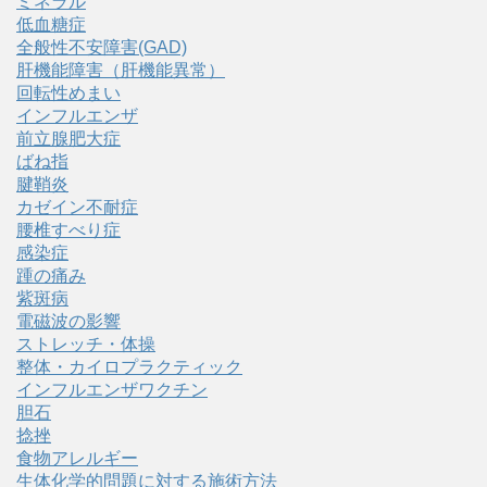
ミネラル
低血糖症
全般性不安障害(GAD)
肝機能障害（肝機能異常）
回転性めまい
インフルエンザ
前立腺肥大症
ばね指
腱鞘炎
カゼイン不耐症
腰椎すべり症
感染症
踵の痛み
紫斑病
電磁波の影響
ストレッチ・体操
整体・カイロプラクティック
インフルエンザワクチン
胆石
捻挫
食物アレルギー
生体化学的問題に対する施術方法