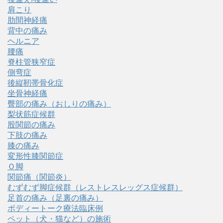
肩こり
肋間神経痛
背中の痛み
ヘルニア
腰痛
脊柱管狭窄症
側弯症
後縦靭帯骨化症
坐骨神経痛
臀部の痛み（おしりの痛み）
梨状筋症候群
股関節の痛み
下肢の痛み
膝の痛み
変形性膝関節症
Ｏ脚
関節痛（関節炎）
むずむず脚症候群（レストレスレッグス症候群）
足首の痛み（足裏の痛み）
ボディートーク療法臨床例
ペット（犬・猫など）の施術