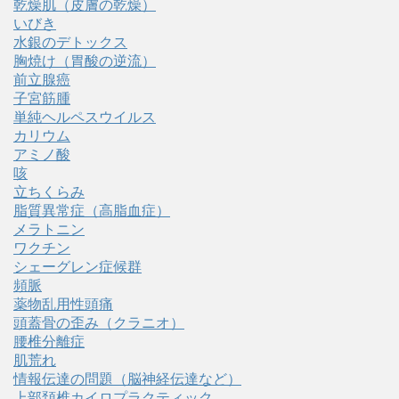
乾燥肌（皮膚の乾燥）
いびき
水銀のデトックス
胸焼け（胃酸の逆流）
前立腺癌
子宮筋腫
単純ヘルペスウイルス
カリウム
アミノ酸
咳
立ちくらみ
脂質異常症（高脂血症）
メラトニン
ワクチン
シェーグレン症候群
頻脈
薬物乱用性頭痛
頭蓋骨の歪み（クラニオ）
腰椎分離症
肌荒れ
情報伝達の問題（脳神経伝達など）
上部頚椎カイロプラクティック