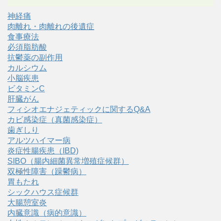
神経痛
肉離れ・肉離れの後遺症
食事療法
必須脂肪酸
抗鬱薬の副作用
カルシウム
小脳疾患
ビタミンC
肝臓がん
フィシオエナジェティックに関するQ&A
カビ感染症（真菌感染症）
歯ぎしり
アルツハイマー病
炎症性腸疾患（IBD)
SIBO（腸内細菌異常増殖症候群）
双極性障害（躁鬱病）
胃もたれ
シックハウス症候群
大腸憩室炎
内臓意識（病的意識）