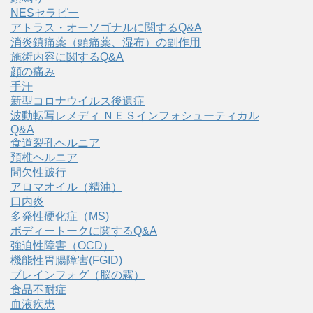
NESセラピー
アトラス・オーソゴナルに関するQ&A
消炎鎮痛薬（頭痛薬、湿布）の副作用
施術内容に関するQ&A
顔の痛み
手汗
新型コロナウイルス後遺症
波動転写レメディ ＮＥＳインフォシューティカル
Q&A
食道裂孔ヘルニア
頚椎ヘルニア
間欠性跛行
アロマオイル（精油）
口内炎
多発性硬化症（MS)
ボディートークに関するQ&A
強迫性障害（OCD）
機能性胃腸障害(FGID)
ブレインフォグ（脳の霧）
食品不耐症
血液疾患