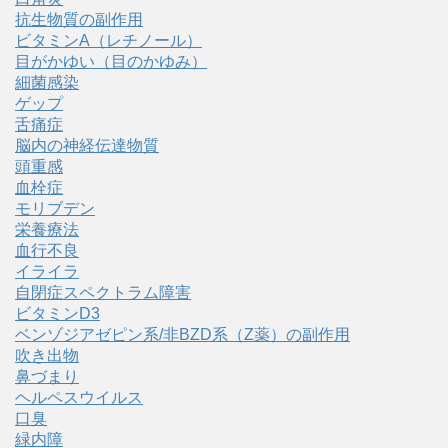
抗生物質の副作用
ビタミンA（レチノール）
目がかゆい（目のかゆみ）
細菌感染
ゲップ
舌痛症
脳内の神経伝達物質
頭重感
血栓症
モリブデン
栄養療法
血行不良
イライラ
自閉症スペクトラム障害
ビタミンD3
ベンゾジアゼピン系/非BZD系（Z薬）の副作用
吹き出物
鼻づまり
ヘルペスウイルス
口臭
緑内障