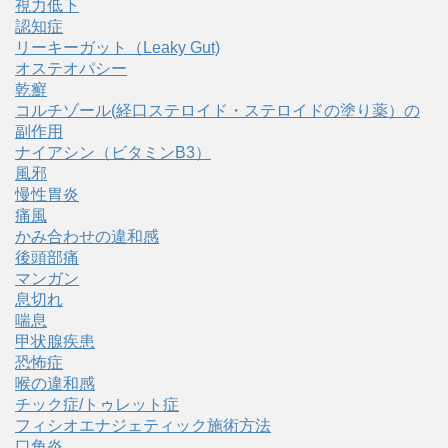
視力低下
認知症
リーキーガット（Leaky Gut)
オステオパシー
乾癬
コルチゾール(経口ステロイド・ステロイドの塗り薬）の
副作用
ナイアシン（ビタミンB3）
風邪
慢性胃炎
痛風
かみ合わせの違和感
後頭部痛
マンガン
息切れ
喘息
甲状腺疾患
恐怖症
喉の違和感
チック症/トゥレット症
フィシオエナジェティック施術方法
口角炎