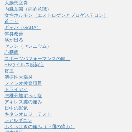
大腸憩室炎
内臓意識（病的意識）
女性ホルモン（エストロゲンとプロゲステロン）
首こり
ギャバ（GABA）
体臭改善
痰が出る
セレン（セレニウム）
心臓病
スポーツパフォーマンスの向上
EBウイルス感染症
貧血
潰瘍性大腸炎
フィシオ検査項目
ドライアイ
腰椎分離すべり症
アキレス腱の痛み
日中の眠気
キネシオロジーテスト
L-アルギニン
ふくらはぎの痛み（下腿の痛み）