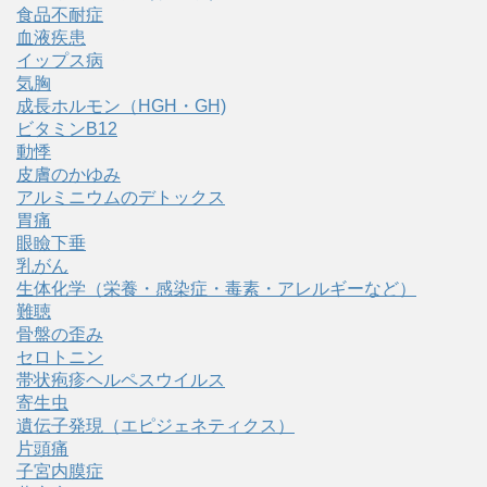
食品不耐症
血液疾患
イップス病
気胸
成長ホルモン（HGH・GH)
ビタミンB12
動悸
皮膚のかゆみ
アルミニウムのデトックス
胃痛
眼瞼下垂
乳がん
生体化学（栄養・感染症・毒素・アレルギーなど）
難聴
骨盤の歪み
セロトニン
帯状疱疹ヘルペスウイルス
寄生虫
遺伝子発現（エピジェネティクス）
片頭痛
子宮内膜症