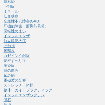
蕁麻疹
下痢症
ミネラル
低血糖症
全般性不安障害(GAD)
肝機能障害（肝機能異常）
回転性めまい
インフルエンザ
前立腺肥大症
ばね指
腱鞘炎
カゼイン不耐症
腰椎すべり症
感染症
踵の痛み
紫斑病
電磁波の影響
ストレッチ・体操
整体・カイロプラクティック
インフルエンザワクチン
胆石
捻挫