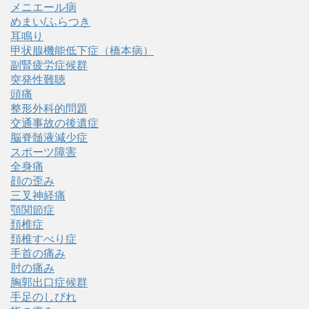
メニエール病
めまい/ふらつき
耳鳴り
甲状腺機能低下症（橋本病）
副腎疲労症候群
突発性難聴
頭痛
整形外科的問題
交通事故の後遺症
脳脊髄液減少症
スポーツ障害
全身痛
顔の歪み
三叉神経痛
顎関節症
頚椎症
頚椎すべり症
手首の痛み
肘の痛み
胸郭出口症候群
手足のしびれ