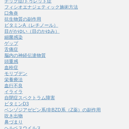
チック症/トゥレット症
フィシオエナジェティック施術方法
口角炎
抗生物質の副作用
ビタミンA（レチノール）
目がかゆい（目のかゆみ）
細菌感染
ゲップ
舌痛症
脳内の神経伝達物質
頭重感
血栓症
モリブデン
栄養療法
血行不良
イライラ
自閉症スペクトラム障害
ビタミンD3
ベンゾジアゼピン系/非BZD系（Z薬）の副作用
吹き出物
鼻づまり
ヘルペスウイルス