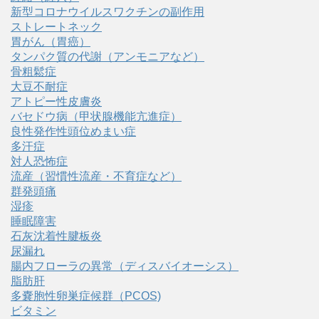
新型コロナウイルスワクチンの副作用
ストレートネック
胃がん（胃癌）
タンパク質の代謝（アンモニアなど）
骨粗鬆症
大豆不耐症
アトピー性皮膚炎
バセドウ病（甲状腺機能亢進症）
良性発作性頭位めまい症
多汗症
対人恐怖症
流産（習慣性流産・不育症など）
群発頭痛
湿疹
睡眠障害
石灰沈着性腱板炎
尿漏れ
腸内フローラの異常（ディスバイオーシス）
脂肪肝
多嚢胞性卵巣症候群（PCOS)
ビタミン