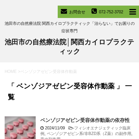
お問合せ
072-752-3702
池田市の自然療法院 関西カイロプラクティック「治らない」でお困りの
症状専門
池田市の自然療法院│関西カイロプラクテ
ィック
HOME
>
ベンゾジアゼピン受容体作動薬
「 ベンゾジアゼピン受容体作動薬 」 一
覧
ベンゾジアゼピン受容体作動薬の依存性
2024/11/09
-
フィシオエナジェティック臨床
例
,
ベンゾジアゼピン系/非BZD系（Z薬）の副作用
,