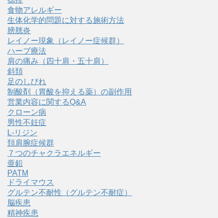
食物アレルギー
生体化学的問題に対する施術方法
膀胱炎
レイノー現象（レイノー症候群）
ハーブ療法
肩の痛み（四十肩・五十肩）
斜頚
足のしびれ
制酸剤（胃酸を抑える薬）の副作用
営業内容に関するQ&A
クローン病
男性不妊症
L-リジン
頚肩腕症候群
７つのチャクラエネルギー
亜鉛
PATM
ドライマウス
グルテン不耐性（グルテン不耐症）
脳疾患
精神疾患