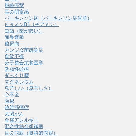
眼瞼痙攣
耳の閉塞感
パーキンソン病（パーキンソン症候群）
ビタミンB1（チアミン）
虫歯（歯が痛い）
卵巣嚢腫
糖尿病
カンジダ菌感染症
食欲不振
分子整合栄養医学
緊張性頭痛
ぎっくり腰
マグネシウム
息苦しい（息苦しさ）
心不全
頻尿
線維筋痛症
大腸がん
金属アレルギー
混合性結合組織病
目の問題（眼科的問題）