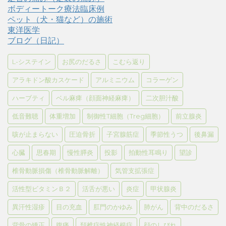
ボディートーク療法臨床例
ペット（犬・猫など）の施術
東洋医学
ブログ（日記）
L-システイン
お尻のだるさ
こむら返り
アラキドン酸カスケード
アルミニウム
コラーゲン
ハーブティ
ベル麻痺（顔面神経麻痺）
二次胆汁酸
低音難聴
体重増加
制御性T細胞（Treg細胞）
前立腺炎
咳が止まらない
圧迫骨折
子宮腺筋症
季節性うつ
後鼻漏
心臓
思春期
慢性膵炎
投影
拍動性耳鳴り
望診
椎骨動脈損傷（椎骨動脈解離）
気管支拡張症
活性型ビタミンＢ２
活舌が悪い
炎症
甲状腺炎
異汗性湿疹
目の充血
肛門のかゆみ
肺がん
背中のだるさ
背骨の矯正
腹痛
頚椎症性神経根症
顔のしびれ