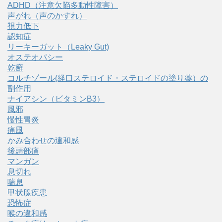
ADHD（注意欠陥多動性障害）
声がれ（声のかすれ）
視力低下
認知症
リーキーガット（Leaky Gut)
オステオパシー
乾癬
コルチゾール(経口ステロイド・ステロイドの塗り薬）の
副作用
ナイアシン（ビタミンB3）
風邪
慢性胃炎
痛風
かみ合わせの違和感
後頭部痛
マンガン
息切れ
喘息
甲状腺疾患
恐怖症
喉の違和感