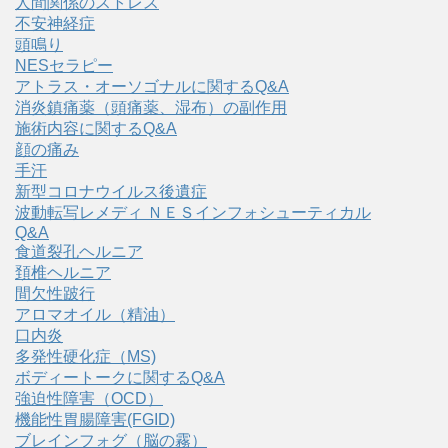
人間関係のストレス
不安神経症
頭鳴り
NESセラピー
アトラス・オーソゴナルに関するQ&A
消炎鎮痛薬（頭痛薬、湿布）の副作用
施術内容に関するQ&A
顔の痛み
手汗
新型コロナウイルス後遺症
波動転写レメディ ＮＥＳインフォシューティカル
Q&A
食道裂孔ヘルニア
頚椎ヘルニア
間欠性跛行
アロマオイル（精油）
口内炎
多発性硬化症（MS)
ボディートークに関するQ&A
強迫性障害（OCD）
機能性胃腸障害(FGID)
ブレインフォグ（脳の霧）