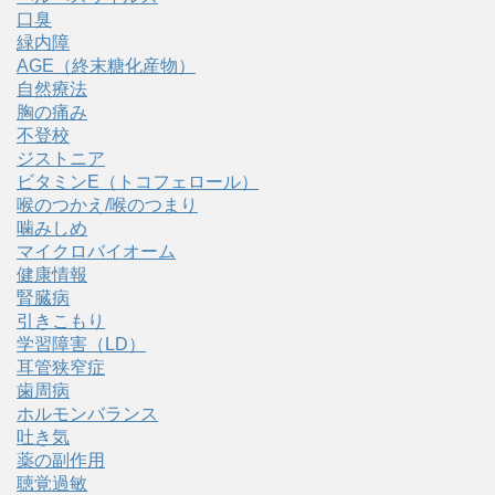
口臭
緑内障
AGE（終末糖化産物）
自然療法
胸の痛み
不登校
ジストニア
ビタミンE（トコフェロール）
喉のつかえ/喉のつまり
噛みしめ
マイクロバイオーム
健康情報
腎臓病
引きこもり
学習障害（LD）
耳管狭窄症
歯周病
ホルモンバランス
吐き気
薬の副作用
聴覚過敏