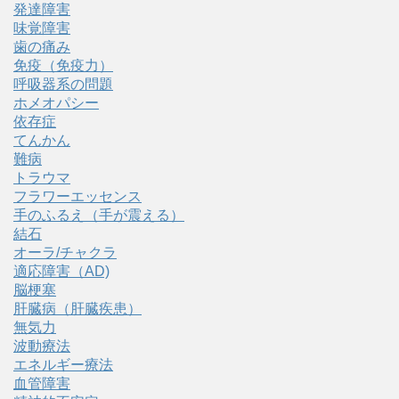
発達障害
味覚障害
歯の痛み
免疫（免疫力）
呼吸器系の問題
ホメオパシー
依存症
てんかん
難病
トラウマ
フラワーエッセンス
手のふるえ（手が震える）
結石
オーラ/チャクラ
適応障害（AD)
脳梗塞
肝臓病（肝臓疾患）
無気力
波動療法
エネルギー療法
血管障害