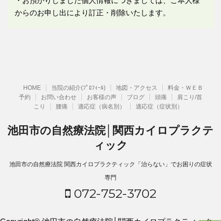
・お預かりしました個人情報につきましては、ご本人様
からのお申し出により訂正・削除いたします。
HOME
当院の紹介(ﾌﾟﾛﾌｨｰﾙ)
地図・アクセス
料金・ＷＥＢ
予約
お問い合わせ
お客様の声
ブログ
頭痛
肩こり/首
こり
腰痛
適応症（病名別）
適応症（症状別）
池田市の自然療法院│関西カイロプラクテ
ィック
池田市の自然療法院 関西カイロプラクティック「治らない」でお困りの症状
専門
072-752-3702