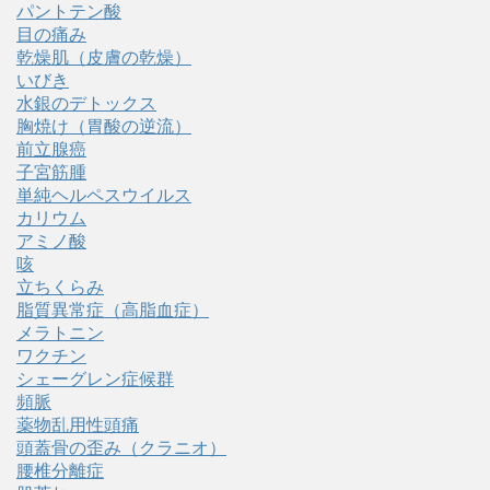
パントテン酸
目の痛み
乾燥肌（皮膚の乾燥）
いびき
水銀のデトックス
胸焼け（胃酸の逆流）
前立腺癌
子宮筋腫
単純ヘルペスウイルス
カリウム
アミノ酸
咳
立ちくらみ
脂質異常症（高脂血症）
メラトニン
ワクチン
シェーグレン症候群
頻脈
薬物乱用性頭痛
頭蓋骨の歪み（クラニオ）
腰椎分離症