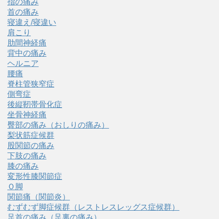
指の痛み
首の痛み
寝違え/寝違い
肩こり
肋間神経痛
背中の痛み
ヘルニア
腰痛
脊柱管狭窄症
側弯症
後縦靭帯骨化症
坐骨神経痛
臀部の痛み（おしりの痛み）
梨状筋症候群
股関節の痛み
下肢の痛み
膝の痛み
変形性膝関節症
Ｏ脚
関節痛（関節炎）
むずむず脚症候群（レストレスレッグス症候群）
足首の痛み（足裏の痛み）