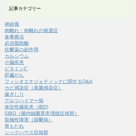
記事カテゴリー
神経痛
肉離れ・肉離れの後遺症
食事療法
必須脂肪酸
抗鬱薬の副作用
カルシウム
小脳疾患
ビタミンC
肝臓がん
フィシオエナジェティックに関するQ&A
カビ感染症（真菌感染症）
歯ぎしり
アルツハイマー病
炎症性腸疾患（IBD)
SIBO（腸内細菌異常増殖症候群）
双極性障害（躁鬱病）
胃もたれ
シックハウス症候群