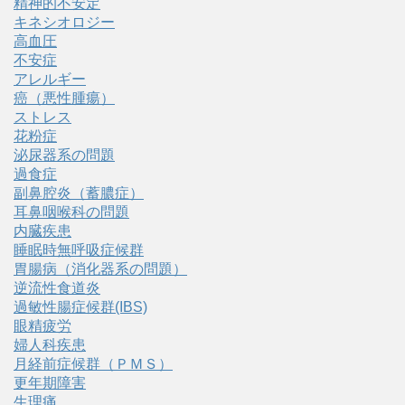
精神的不安定
キネシオロジー
高血圧
不安症
アレルギー
癌（悪性腫瘍）
ストレス
花粉症
泌尿器系の問題
過食症
副鼻腔炎（蓄膿症）
耳鼻咽喉科の問題
内臓疾患
睡眠時無呼吸症候群
胃腸病（消化器系の問題）
逆流性食道炎
過敏性腸症候群(IBS)
眼精疲労
婦人科疾患
月経前症候群（ＰＭＳ）
更年期障害
生理痛