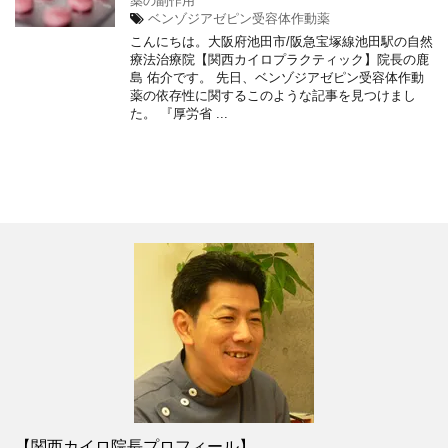
薬の副作用
ベンゾジアゼピン受容体作動薬
こんにちは。大阪府池田市/阪急宝塚線池田駅の自然
療法治療院【関西カイロプラクティック】院長の鹿
島 佑介です。 先日、ベンゾジアゼピン受容体作動
薬の依存性に関するこのような記事を見つけまし
た。 『厚労省 ...
【関西カイロ院長プロフィール】