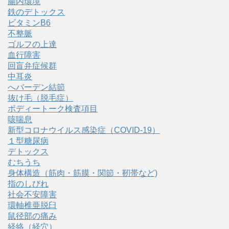
腸内環境
鉄のデトックス
ビタミンB6
不整脈
ゴルフの上達
血行障害
回盲弁症候群
中耳炎
へバーデン結節
抜け毛（脱毛症）
ボディートーク検査項目
咳喘息
新型コロナウイルス感染症（COVID‑19）
１型糖尿病
デトックス
むちうち
身体構造（筋肉・筋膜・関節・靭帯など)
指のしびれ
社会不安障害
環軸椎亜脱臼
鼠径部の痛み
経絡（経穴）