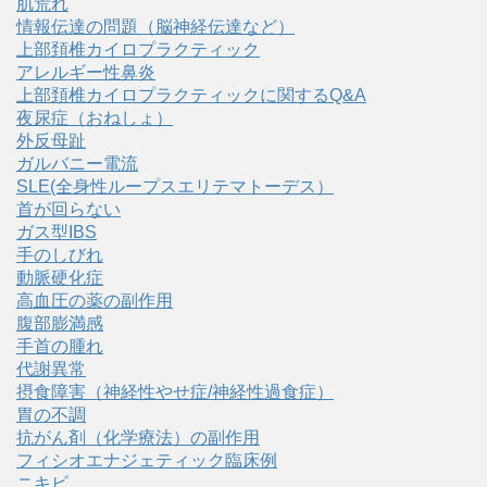
肌荒れ
情報伝達の問題（脳神経伝達など）
上部頚椎カイロプラクティック
アレルギー性鼻炎
上部頚椎カイロプラクティックに関するQ&A
夜尿症（おねしょ）
外反母趾
ガルバニー電流
SLE(全身性ループスエリテマトーデス）
首が回らない
ガス型IBS
手のしびれ
動脈硬化症
高血圧の薬の副作用
腹部膨満感
手首の腫れ
代謝異常
摂食障害（神経性やせ症/神経性過食症）
胃の不調
抗がん剤（化学療法）の副作用
フィシオエナジェティック臨床例
ニキビ