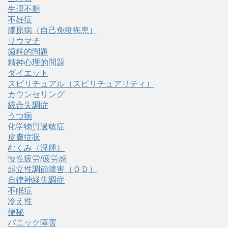
生理不順
不妊症
膠原病（自己免疫疾患）
リウマチ
歯科的問題
精神心理的問題
ダイエット
スピリチュアル（スピリチュアリティ）
カウンセリング
統合失調症
うつ病
化学物質過敏症
皮膚症状
むくみ（浮腫）
慢性疲労/疲労感
起立性調節障害（ＯＤ）
自律神経失調症
不眠症
冷え性
便秘
パニック障害