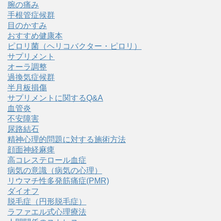
腕の痛み
手根管症候群
目のかすみ
おすすめ健康本
ピロリ菌（ヘリコバクター・ピロリ）
サプリメント
オーラ調整
過換気症候群
半月板損傷
サプリメントに関するQ&A
血管炎
不安障害
尿路結石
精神心理的問題に対する施術方法
顔面神経麻痺
高コレステロール血症
病気の意識（病気の心理）
リウマチ性多発筋痛症(PMR)
ダイオフ
脱毛症（円形脱毛症）
ラファエル式心理療法