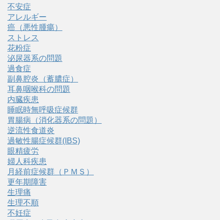
不安症
アレルギー
癌（悪性腫瘍）
ストレス
花粉症
泌尿器系の問題
過食症
副鼻腔炎（蓄膿症）
耳鼻咽喉科の問題
内臓疾患
睡眠時無呼吸症候群
胃腸病（消化器系の問題）
逆流性食道炎
過敏性腸症候群(IBS)
眼精疲労
婦人科疾患
月経前症候群（ＰＭＳ）
更年期障害
生理痛
生理不順
不妊症