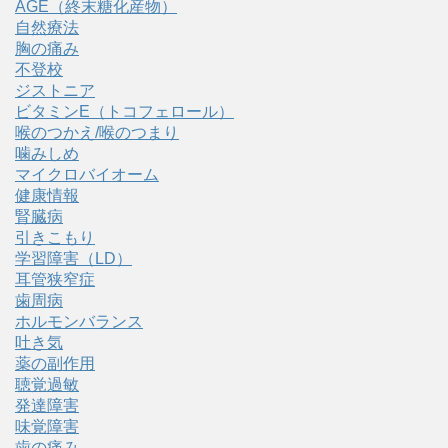
AGE（終末糖化産物）
自然療法
胸の痛み
不登校
ジストニア
ビタミンE（トコフェロール）
喉のつかえ/喉のつまり
噛みしめ
マイクロバイオーム
健康情報
腎臓病
引きこもり
学習障害（LD）
耳管狭窄症
歯周病
ホルモンバランス
吐き気
薬の副作用
聴覚過敏
発達障害
味覚障害
歯の痛み