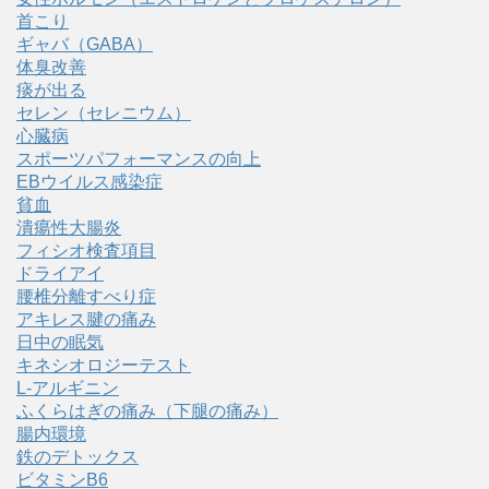
首こり
ギャバ（GABA）
体臭改善
痰が出る
セレン（セレニウム）
心臓病
スポーツパフォーマンスの向上
EBウイルス感染症
貧血
潰瘍性大腸炎
フィシオ検査項目
ドライアイ
腰椎分離すべり症
アキレス腱の痛み
日中の眠気
キネシオロジーテスト
L-アルギニン
ふくらはぎの痛み（下腿の痛み）
腸内環境
鉄のデトックス
ビタミンB6