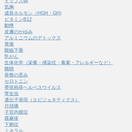
イップス病
気胸
成長ホルモン（HGH・GH)
ビタミンB12
動悸
皮膚のかゆみ
アルミニウムのデトックス
胃痛
眼瞼下垂
乳がん
生体化学（栄養・感染症・毒素・アレルギーなど）
難聴
骨盤の歪み
セロトニン
帯状疱疹ヘルペスウイルス
寄生虫
遺伝子発現（エピジェネティクス）
片頭痛
子宮内膜症
蕁麻疹
下痢症
ミネラル