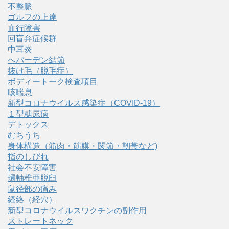
不整脈
ゴルフの上達
血行障害
回盲弁症候群
中耳炎
へバーデン結節
抜け毛（脱毛症）
ボディートーク検査項目
咳喘息
新型コロナウイルス感染症（COVID‑19）
１型糖尿病
デトックス
むちうち
身体構造（筋肉・筋膜・関節・靭帯など)
指のしびれ
社会不安障害
環軸椎亜脱臼
鼠径部の痛み
経絡（経穴）
新型コロナウイルスワクチンの副作用
ストレートネック