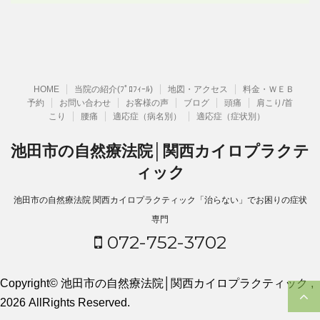
HOME
当院の紹介(ﾌﾟﾛﾌｨｰﾙ)
地図・アクセス
料金・ＷＥＢ
予約
お問い合わせ
お客様の声
ブログ
頭痛
肩こり/首
こり
腰痛
適応症（病名別）
適応症（症状別）
池田市の自然療法院│関西カイロプラクテ
ィック
池田市の自然療法院 関西カイロプラクティック「治らない」でお困りの症状
専門
072-752-3702
Copyright© 池田市の自然療法院│関西カイロプラクティック ,
2026 AllRights Reserved.