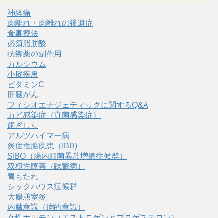
神経痛
肉離れ・肉離れの後遺症
食事療法
必須脂肪酸
抗鬱薬の副作用
カルシウム
小脳疾患
ビタミンC
肝臓がん
フィシオエナジェティックに関するQ&A
カビ感染症（真菌感染症）
歯ぎしり
アルツハイマー病
炎症性腸疾患（IBD)
SIBO（腸内細菌異常増殖症候群）
双極性障害（躁鬱病）
胃もたれ
シックハウス症候群
大腸憩室炎
内臓意識（病的意識）
女性ホルモン（エストロゲンとプロゲステロン）