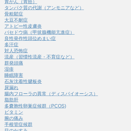
胃がん（胃癌）
タンパク質の代謝（アンモニアなど）
骨粗鬆症
大豆不耐症
アトピー性皮膚炎
バセドウ病（甲状腺機能亢進症）
良性発作性頭位めまい症
多汗症
対人恐怖症
流産（習慣性流産・不育症など）
群発頭痛
湿疹
睡眠障害
石灰沈着性腱板炎
尿漏れ
腸内フローラの異常（ディスバイオーシス）
脂肪肝
多嚢胞性卵巣症候群（PCOS)
ビタミン
腕の痛み
手根管症候群
目のかすみ