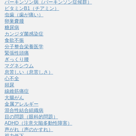
パーキンソン病（パーキンソン症候群）
ビタミンB1（チアミン）
虫歯（歯が痛い）
卵巣嚢腫
糖尿病
カンジダ菌感染症
食欲不振
分子整合栄養医学
緊張性頭痛
ぎっくり腰
マグネシウム
息苦しい（息苦しさ）
心不全
頻尿
線維筋痛症
大腸がん
金属アレルギー
混合性結合組織病
目の問題（眼科的問題）
ADHD（注意欠陥多動性障害）
声がれ（声のかすれ）
視力低下