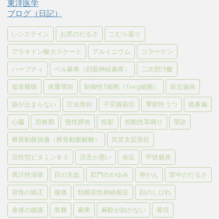
東洋医学
ブログ（日記）
L-システイン
お尻のだるさ
こむら返り
アラキドン酸カスケード
アルミニウム
コラーゲン
ハーブティ
ベル麻痺（顔面神経麻痺）
二次胆汁酸
低音難聴
体重増加
制御性T細胞（Treg細胞）
前立腺炎
咳が止まらない
圧迫骨折
子宮腺筋症
季節性うつ
後鼻漏
心臓
思春期
慢性膵炎
投影
拍動性耳鳴り
望診
椎骨動脈損傷（椎骨動脈解離）
気管支拡張症
活性型ビタミンＢ２
活舌が悪い
炎症
甲状腺炎
異汗性湿疹
目の充血
肛門のかゆみ
肺がん
背中のだるさ
背骨の矯正
腹痛
頚椎症性神経根症
顔のしびれ
食後の腹痛
骨棘
麻痺
麻酔が効かない
黄疸