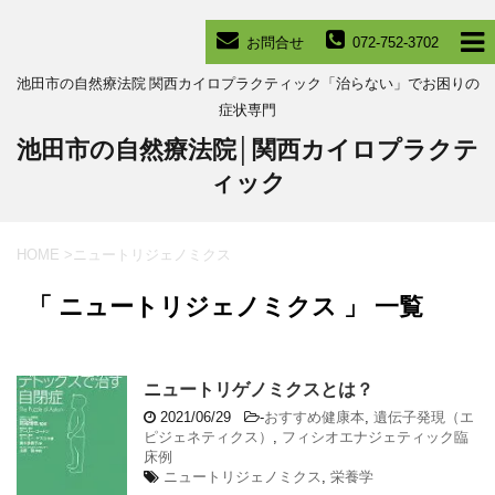
お問合せ
072-752-3702
池田市の自然療法院 関西カイロプラクティック「治らない」でお困りの
症状専門
池田市の自然療法院│関西カイロプラクテ
ィック
HOME
>
ニュートリジェノミクス
「 ニュートリジェノミクス 」 一覧
ニュートリゲノミクスとは？
2021/06/29
-
おすすめ健康本
,
遺伝子発現（エ
ピジェネティクス）
,
フィシオエナジェティック臨
床例
ニュートリジェノミクス
,
栄養学