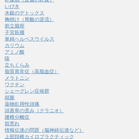
いびき
水銀のデトックス
胸焼け（胃酸の逆流）
前立腺癌
子宮筋腫
単純ヘルペスウイルス
カリウム
アミノ酸
咳
立ちくらみ
脂質異常症（高脂血症）
メラトニン
ワクチン
シェーグレン症候群
頻脈
薬物乱用性頭痛
頭蓋骨の歪み（クラニオ）
腰椎分離症
肌荒れ
情報伝達の問題（脳神経伝達など）
上部頚椎カイロプラクティック