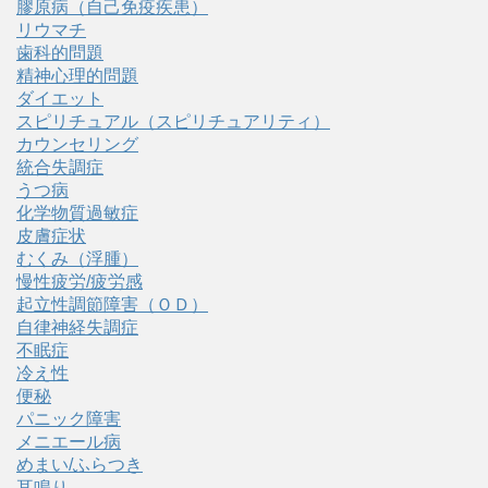
膠原病（自己免疫疾患）
リウマチ
歯科的問題
精神心理的問題
ダイエット
スピリチュアル（スピリチュアリティ）
カウンセリング
統合失調症
うつ病
化学物質過敏症
皮膚症状
むくみ（浮腫）
慢性疲労/疲労感
起立性調節障害（ＯＤ）
自律神経失調症
不眠症
冷え性
便秘
パニック障害
メニエール病
めまい/ふらつき
耳鳴り