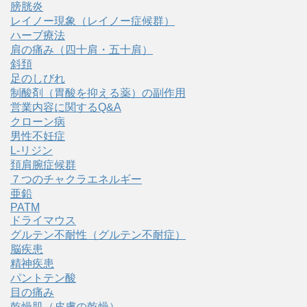
膀胱炎
レイノー現象（レイノー症候群）
ハーブ療法
肩の痛み（四十肩・五十肩）
斜頚
足のしびれ
制酸剤（胃酸を抑える薬）の副作用
営業内容に関するQ&A
クローン病
男性不妊症
L-リジン
頚肩腕症候群
７つのチャクラエネルギー
亜鉛
PATM
ドライマウス
グルテン不耐性（グルテン不耐症）
脳疾患
精神疾患
パントテン酸
目の痛み
乾燥肌（皮膚の乾燥）