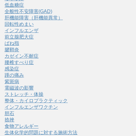
低血糖症
全般性不安障害(GAD)
肝機能障害（肝機能異常）
回転性めまい
インフルエンザ
前立腺肥大症
ばね指
腱鞘炎
カゼイン不耐症
腰椎すべり症
感染症
踵の痛み
紫斑病
電磁波の影響
ストレッチ・体操
整体・カイロプラクティック
インフルエンザワクチン
胆石
捻挫
食物アレルギー
生体化学的問題に対する施術方法