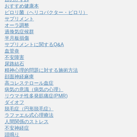
おすすめ健康本
ピロリ菌（ヘリコバクター・ピロリ）
サプリメント
オーラ調整
過換気症候群
半月板損傷
サプリメントに関するQ&A
血管炎
不安障害
尿路結石
精神心理的問題に対する施術方法
顔面神経麻痺
高コレステロール血症
病気の意識（病気の心理）
リウマチ性多発筋痛症(PMR)
ダイオフ
脱毛症（円形脱毛症）
ラファエル式心理療法
人間関係のストレス
不安神経症
頭鳴り