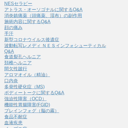
NESセラピー
アトラス・オーソゴナルに関するQ&A
消炎鎮痛薬（頭痛薬、湿布）の副作用
施術内容に関するQ&A
顔の痛み
手汗
新型コロナウイルス後遺症
波動転写レメディ ＮＥＳインフォシューティカル
Q&A
食道裂孔ヘルニア
頚椎ヘルニア
間欠性跛行
アロマオイル（精油）
口内炎
多発性硬化症（MS)
ボディートークに関するQ&A
強迫性障害（OCD）
機能性胃腸障害(FGID)
ブレインフォグ（脳の霧）
食品不耐症
血液疾患