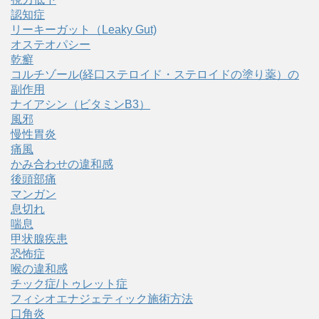
認知症
リーキーガット（Leaky Gut)
オステオパシー
乾癬
コルチゾール(経口ステロイド・ステロイドの塗り薬）の
副作用
ナイアシン（ビタミンB3）
風邪
慢性胃炎
痛風
かみ合わせの違和感
後頭部痛
マンガン
息切れ
喘息
甲状腺疾患
恐怖症
喉の違和感
チック症/トゥレット症
フィシオエナジェティック施術方法
口角炎