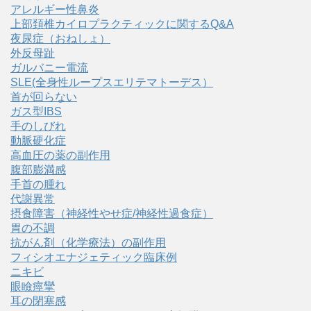
アレルギー性鼻炎
上部頚椎カイロプラクティックに関するQ&A
夜尿症（おねしょ）
外反母趾
ガルバニー電流
SLE(全身性ループスエリテマトーデス）
首が回らない
ガス型IBS
手のしびれ
動脈硬化症
高血圧の薬の副作用
腹部膨満感
手首の腫れ
代謝異常
摂食障害（神経性やせ症/神経性過食症）
胃の不調
抗がん剤（化学療法）の副作用
フィシオエナジェティック臨床例
ニキビ
眼瞼痙攣
耳の閉塞感