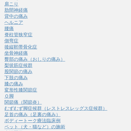
肩こり
肋間神経痛
背中の痛み
ヘルニア
腰痛
脊柱管狭窄症
側弯症
後縦靭帯骨化症
坐骨神経痛
臀部の痛み（おしりの痛み）
梨状筋症候群
股関節の痛み
下肢の痛み
膝の痛み
変形性膝関節症
Ｏ脚
関節痛（関節炎）
むずむず脚症候群（レストレスレッグス症候群）
足首の痛み（足裏の痛み）
ボディートーク療法臨床例
ペット（犬・猫など）の施術