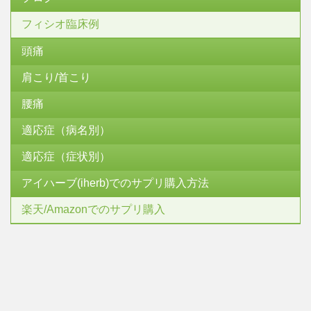
フィシオ臨床例
頭痛
肩こり/首こり
腰痛
適応症（病名別）
適応症（症状別）
アイハーブ(iherb)でのサプリ購入方法
楽天/Amazonでのサプリ購入