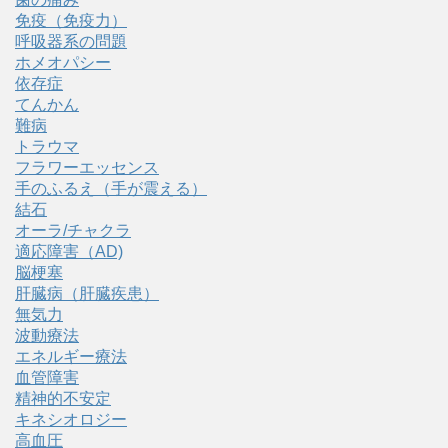
免疫（免疫力）
呼吸器系の問題
ホメオパシー
依存症
てんかん
難病
トラウマ
フラワーエッセンス
手のふるえ（手が震える）
結石
オーラ/チャクラ
適応障害（AD)
脳梗塞
肝臓病（肝臓疾患）
無気力
波動療法
エネルギー療法
血管障害
精神的不安定
キネシオロジー
高血圧