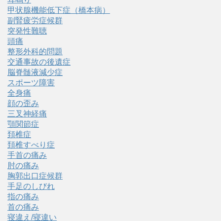
甲状腺機能低下症（橋本病）
副腎疲労症候群
突発性難聴
頭痛
整形外科的問題
交通事故の後遺症
脳脊髄液減少症
スポーツ障害
全身痛
顔の歪み
三叉神経痛
顎関節症
頚椎症
頚椎すべり症
手首の痛み
肘の痛み
胸郭出口症候群
手足のしびれ
指の痛み
首の痛み
寝違え/寝違い