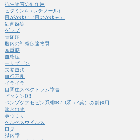
抗生物質の副作用
ビタミンA（レチノール）
目がかゆい（目のかゆみ）
細菌感染
ゲップ
舌痛症
脳内の神経伝達物質
頭重感
血栓症
モリブデン
栄養療法
血行不良
イライラ
自閉症スペクトラム障害
ビタミンD3
ベンゾジアゼピン系/非BZD系（Z薬）の副作用
吹き出物
鼻づまり
ヘルペスウイルス
口臭
緑内障