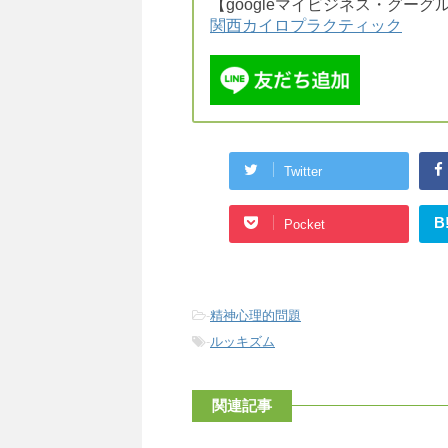
【googleマイビジネス・グーグル
関西カイロプラクティック
Twitter
B
Pocket
-
精神心理的問題
-
ルッキズム
関連記事