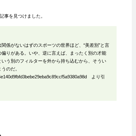
記事を見つけました。
関係がないはずのスポーツの世界ほど、“美差別”と言
の偏りがある。いや、逆に言えば、まったく別の才能
という別のフィルターを外から持ち込むから、そうい
まうのだ。
/d24e140d9fbfd3bebe29eba9c89ccf5a9380a98d
より引