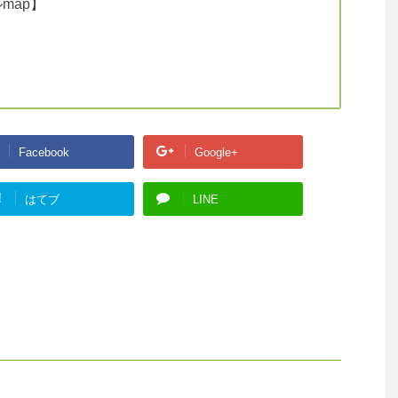
map】
Facebook
Google+
!
はてブ
LINE