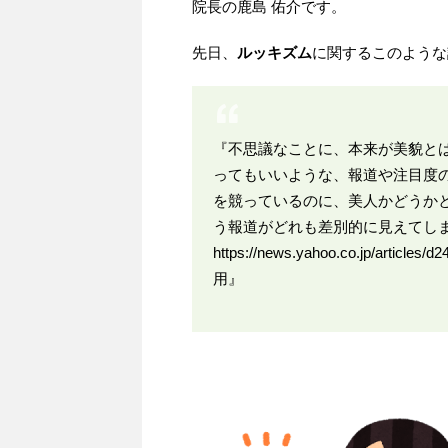
院長の鹿島 佑介です。
先日、
ルッキズム
に関するこのような
『不思議なことに、本来が美貌とは
ってもいいような、報道や注目度
を競っているのに、美人かどうか
う報道がどれも差別的に見えてし
https://news.yahoo.co.jp/articles
用』