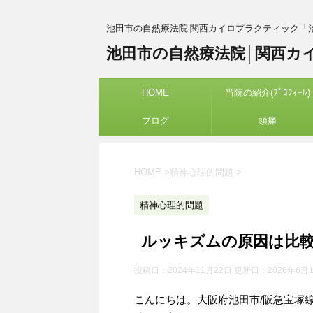
池田市の自然療法院 関西カイロプラクティック「
池田市の自然療法院│関西カ
HOME
当院の紹介(ﾌﾟﾛﾌｨｰﾙ)
ブログ
頭痛
HOME
>
精神心理的問題
>
精神心理的問題
ルッキズムの原因は比
投稿日：2024年11月22日 更新日：
2026年6月
こんにちは。大阪府池田市/阪急宝塚