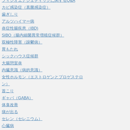
フィシオエナジェティックに関するQ&A
カビ感染症（真菌感染症）
歯ぎしり
アルツハイマー病
炎症性腸疾患（IBD)
SIBO（腸内細菌異常増殖症候群）
双極性障害（躁鬱病）
胃もたれ
シックハウス症候群
大腸憩室炎
内臓意識（病的意識）
女性ホルモン（エストロゲンとプロゲステロ
ン）
首こり
ギャバ（GABA）
体臭改善
痰が出る
セレン（セレニウム）
心臓病