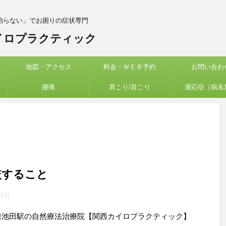
治らない」でお困りの症状専門
イロプラクティック
地図・アクセス
料金・ＷＥＢ予約
お問い合わ
腰痛
肩こり/首こり
適応症（病名
較すること
12日
線池田駅の自然療法治療院【関西カイロプラクティック】