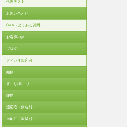
代理テスト
お問い合わせ
Q&A（よくある質問）
お客様の声
ブログ
フィシオ臨床例
頭痛
肩こり/首こり
腰痛
適応症（病名別）
適応症（症状別）