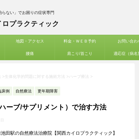
治らない」でお困りの症状専門
イロプラクティック
地図・アクセス
料金・ＷＥＢ予約
お問い合わ
腰痛
肩こり/首こり
適応症（病名
法
>
生体化学的問題に対する施術方法
>
ハーブ療法
>
臨床例
自然療法
更年期障害
ハーブ/サプリメント）で治す方法
7日
線池田駅の自然療法治療院【関西カイロプラクティック】