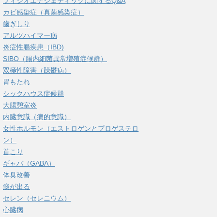
フィシオエナジェティックに関するQ&A
カビ感染症（真菌感染症）
歯ぎしり
アルツハイマー病
炎症性腸疾患（IBD)
SIBO（腸内細菌異常増殖症候群）
双極性障害（躁鬱病）
胃もたれ
シックハウス症候群
大腸憩室炎
内臓意識（病的意識）
女性ホルモン（エストロゲンとプロゲステロ
ン）
首こり
ギャバ（GABA）
体臭改善
痰が出る
セレン（セレニウム）
心臓病