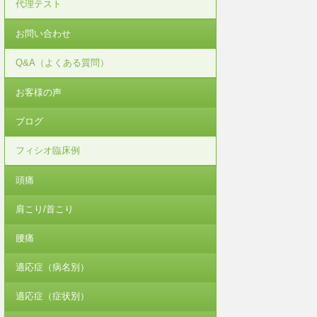
代理テスト
お問い合わせ
Q&A（よくある質問）
お客様の声
ブログ
フィシオ臨床例
頭痛
肩こり/首こり
腰痛
適応症（病名別）
適応症（症状別）