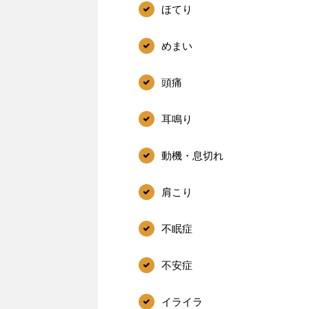
ほてり
めまい
頭痛
耳鳴り
動機・息切れ
肩こり
不眠症
不安症
イライラ