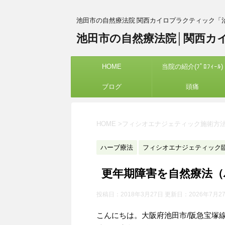
池田市の自然療法院 関西カイロプラクティック「
池田市の自然療法院│関西カ
HOME
当院の紹介(ﾌﾟﾛﾌｨｰﾙ)
ブログ
頭痛
HOME
>
フィシオエナジェティック施術方
ハーブ療法
フィシオエナジェティック
更年期障害を自然療法（
投稿日：2018年3月27日 更新日：
2026年7月2
こんにちは。大阪府池田市/阪急宝塚