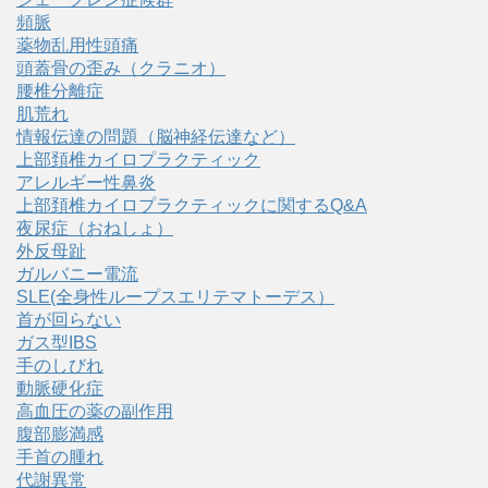
頻脈
薬物乱用性頭痛
頭蓋骨の歪み（クラニオ）
腰椎分離症
肌荒れ
情報伝達の問題（脳神経伝達など）
上部頚椎カイロプラクティック
アレルギー性鼻炎
上部頚椎カイロプラクティックに関するQ&A
夜尿症（おねしょ）
外反母趾
ガルバニー電流
SLE(全身性ループスエリテマトーデス）
首が回らない
ガス型IBS
手のしびれ
動脈硬化症
高血圧の薬の副作用
腹部膨満感
手首の腫れ
代謝異常