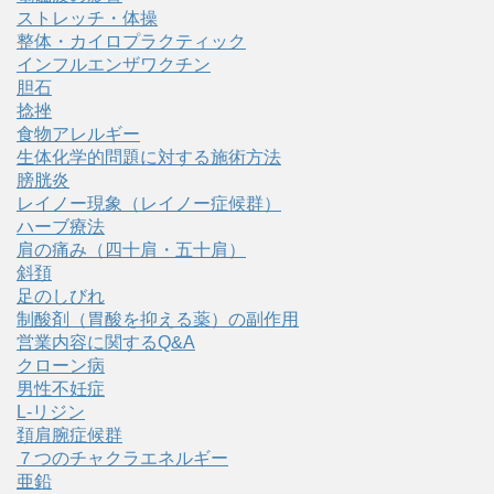
ストレッチ・体操
整体・カイロプラクティック
インフルエンザワクチン
胆石
捻挫
食物アレルギー
生体化学的問題に対する施術方法
膀胱炎
レイノー現象（レイノー症候群）
ハーブ療法
肩の痛み（四十肩・五十肩）
斜頚
足のしびれ
制酸剤（胃酸を抑える薬）の副作用
営業内容に関するQ&A
クローン病
男性不妊症
L-リジン
頚肩腕症候群
７つのチャクラエネルギー
亜鉛