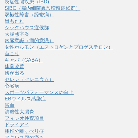
炎症性腸疾患（IBD)
SIBO（腸内細菌異常増殖症候群）
双極性障害（躁鬱病）
胃もたれ
シックハウス症候群
大腸憩室炎
内臓意識（病的意識）
女性ホルモン（エストロゲンとプロゲステロン）
首こり
ギャバ（GABA）
体臭改善
痰が出る
セレン（セレニウム）
心臓病
スポーツパフォーマンスの向上
EBウイルス感染症
貧血
潰瘍性大腸炎
フィシオ検査項目
ドライアイ
腰椎分離すべり症
アキレス腱の痛み