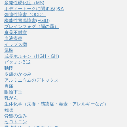
多発性硬化症（MS)
ボディートークに関するQ&A
強迫性障害（OCD）
機能性胃腸障害(FGID)
ブレインフォグ（脳の霧）
食品不耐症
血液疾患
イップス病
気胸
成長ホルモン（HGH・GH)
ビタミンB12
動悸
皮膚のかゆみ
アルミニウムのデトックス
胃痛
眼瞼下垂
乳がん
生体化学（栄養・感染症・毒素・アレルギーなど）
難聴
骨盤の歪み
セロトニン