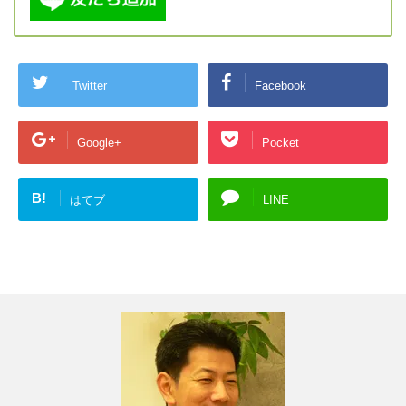
Twitter
Facebook
Google+
Pocket
B!
はてブ
LINE