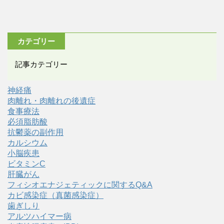
カテゴリー
記事カテゴリー
神経痛
肉離れ・肉離れの後遺症
食事療法
必須脂肪酸
抗鬱薬の副作用
カルシウム
小脳疾患
ビタミンC
肝臓がん
フィシオエナジェティックに関するQ&A
カビ感染症（真菌感染症）
歯ぎしり
アルツハイマー病