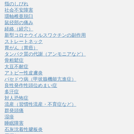
指のしびれ
社会不安障害
環軸椎亜脱臼
鼠径部の痛み
経絡（経穴）
新型コロナウイルスワクチンの副作用
ストレートネック
胃がん（胃癌）
タンパク質の代謝（アンモニアなど）
骨粗鬆症
大豆不耐症
アトピー性皮膚炎
バセドウ病（甲状腺機能亢進症）
良性発作性頭位めまい症
多汗症
対人恐怖症
流産（習慣性流産・不育症など）
群発頭痛
湿疹
睡眠障害
石灰沈着性腱板炎