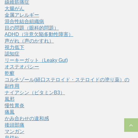
線維筋痛症
大腸がん
金属アレルギー
混合性結合組織病
目の問題（眼科的問題）
ADHD（注意欠陥多動性障害）
声がれ（声のかすれ）
視力低下
認知症
リーキーガット（Leaky Gut)
オステオパシー
乾癬
コルチゾール(経口ステロイド・ステロイドの塗り薬）の
副作用
ナイアシン（ビタミンB3）
風邪
慢性胃炎
痛風
かみ合わせの違和感
後頭部痛
マンガン
息切れ