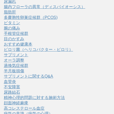
尿漏れ
腸内フローラの異常（ディスバイオーシス）
脂肪肝
多嚢胞性卵巣症候群（PCOS)
ビタミン
腕の痛み
手根管症候群
目のかすみ
おすすめ健康本
ピロリ菌（ヘリコバクター・ピロリ）
サプリメント
オーラ調整
過換気症候群
半月板損傷
サプリメントに関するQ&A
血管炎
不安障害
尿路結石
精神心理的問題に対する施術方法
顔面神経麻痺
高コレステロール血症
病気の意識（病気の心理）