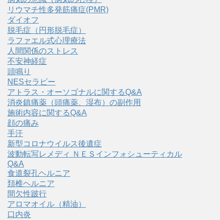
リウマチ性多発筋痛症(PMR)
ダイオフ
脱毛症（円形脱毛症）
ラファエル式心理療法
人間関係のストレス
不安神経症
頭鳴り
NESセラピー
アトラス・オーソゴナルに関するQ&A
消炎鎮痛薬（頭痛薬、湿布）の副作用
施術内容に関するQ&A
顔の痛み
手汗
新型コロナウイルス後遺症
波動転写レメディ ＮＥＳインフォシューティカル
Q&A
食道裂孔ヘルニア
頚椎ヘルニア
間欠性跛行
アロマオイル（精油）
口内炎