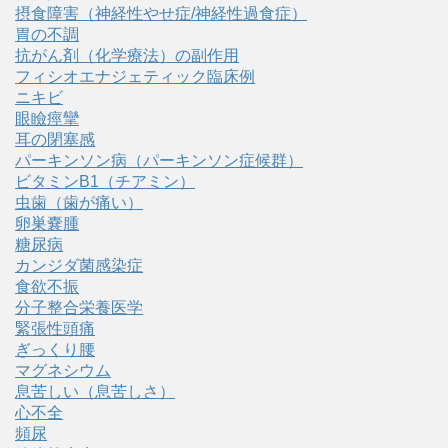
摂食障害（神経性やせ症/神経性過食症）
胃の不調
抗がん剤（化学療法）の副作用
フィシオエナジェティック臨床例
ニキビ
眼瞼痙攣
耳の閉塞感
パーキンソン病（パーキンソン症候群）
ビタミンB1（チアミン）
虫歯（歯が痛い）
卵巣嚢腫
糖尿病
カンジダ菌感染症
食欲不振
分子整合栄養医学
緊張性頭痛
ぎっくり腰
マグネシウム
息苦しい（息苦しさ）
心不全
頻尿