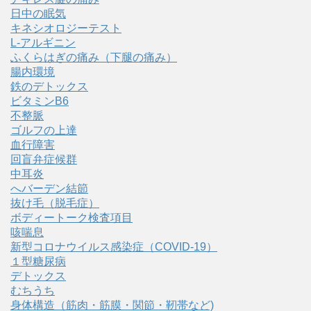
日中の眠気
キネシオロジーテスト
L-アルギニン
ふくらはぎの痛み（下腿の痛み）
腸内環境
鉄のデトックス
ビタミンB6
不整脈
ゴルフの上達
血行障害
回盲弁症候群
中耳炎
へバーデン結節
抜け毛（脱毛症）
ボディートーク検査項目
咳喘息
新型コロナウイルス感染症（COVID‑19）
１型糖尿病
デトックス
むちうち
身体構造（筋肉・筋膜・関節・靭帯など)