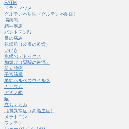
PATM
ドライマウス
グルテン不耐性（グルテン不耐症）
脳疾患
精神疾患
パントテン酸
目の痛み
乾燥肌（皮膚の乾燥）
いびき
水銀のデトックス
胸焼け（胃酸の逆流）
前立腺癌
子宮筋腫
単純ヘルペスウイルス
カリウム
アミノ酸
咳
立ちくらみ
脂質異常症（高脂血症）
メラトニン
ワクチン
シェーグレン症候群