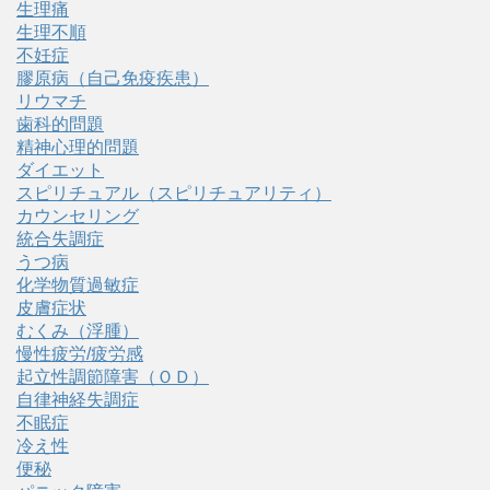
生理痛
生理不順
不妊症
膠原病（自己免疫疾患）
リウマチ
歯科的問題
精神心理的問題
ダイエット
スピリチュアル（スピリチュアリティ）
カウンセリング
統合失調症
うつ病
化学物質過敏症
皮膚症状
むくみ（浮腫）
慢性疲労/疲労感
起立性調節障害（ＯＤ）
自律神経失調症
不眠症
冷え性
便秘