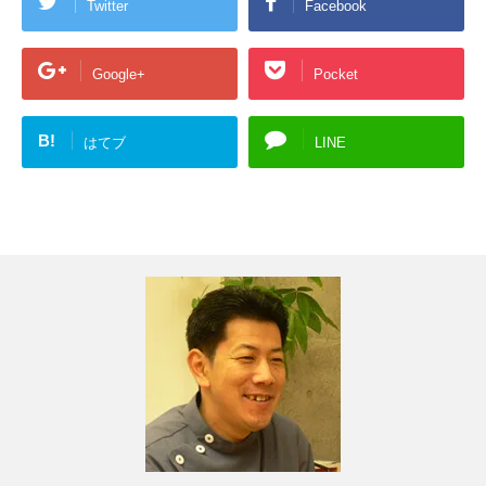
Twitter
Facebook
Google+
Pocket
B!
はてブ
LINE