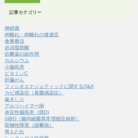
記事カテゴリー
神経痛
肉離れ・肉離れの後遺症
食事療法
必須脂肪酸
抗鬱薬の副作用
カルシウム
小脳疾患
ビタミンC
肝臓がん
フィシオエナジェティックに関するQ&A
カビ感染症（真菌感染症）
歯ぎしり
アルツハイマー病
炎症性腸疾患（IBD)
SIBO（腸内細菌異常増殖症候群）
双極性障害（躁鬱病）
胃もたれ