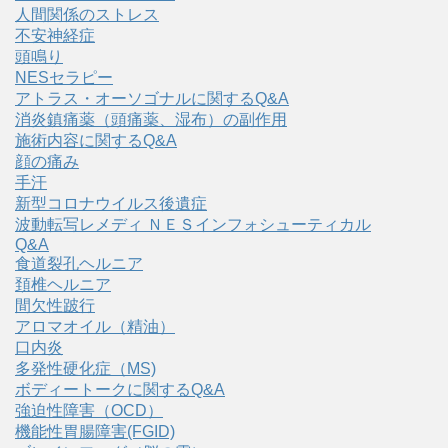
人間関係のストレス
不安神経症
頭鳴り
NESセラピー
アトラス・オーソゴナルに関するQ&A
消炎鎮痛薬（頭痛薬、湿布）の副作用
施術内容に関するQ&A
顔の痛み
手汗
新型コロナウイルス後遺症
波動転写レメディ ＮＥＳインフォシューティカル
Q&A
食道裂孔ヘルニア
頚椎ヘルニア
間欠性跛行
アロマオイル（精油）
口内炎
多発性硬化症（MS)
ボディートークに関するQ&A
強迫性障害（OCD）
機能性胃腸障害(FGID)