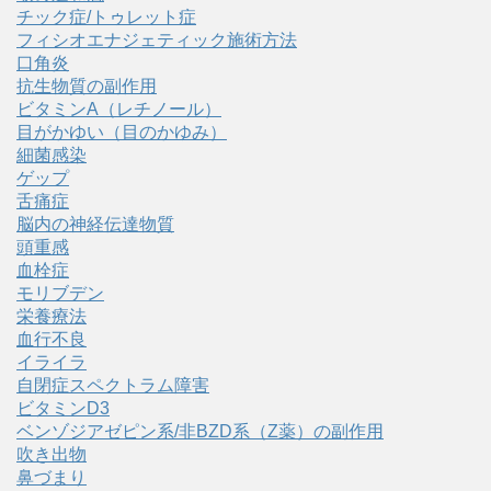
チック症/トゥレット症
フィシオエナジェティック施術方法
口角炎
抗生物質の副作用
ビタミンA（レチノール）
目がかゆい（目のかゆみ）
細菌感染
ゲップ
舌痛症
脳内の神経伝達物質
頭重感
血栓症
モリブデン
栄養療法
血行不良
イライラ
自閉症スペクトラム障害
ビタミンD3
ベンゾジアゼピン系/非BZD系（Z薬）の副作用
吹き出物
鼻づまり