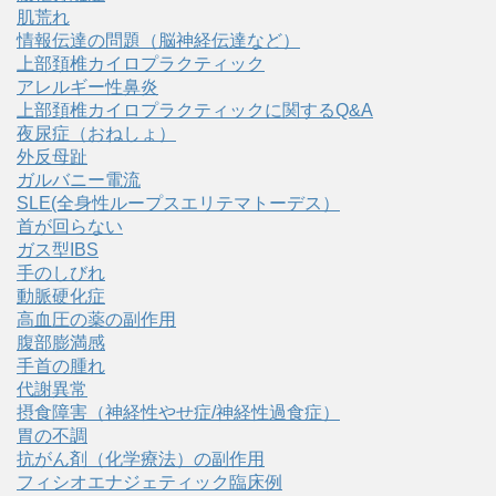
肌荒れ
情報伝達の問題（脳神経伝達など）
上部頚椎カイロプラクティック
アレルギー性鼻炎
上部頚椎カイロプラクティックに関するQ&A
夜尿症（おねしょ）
外反母趾
ガルバニー電流
SLE(全身性ループスエリテマトーデス）
首が回らない
ガス型IBS
手のしびれ
動脈硬化症
高血圧の薬の副作用
腹部膨満感
手首の腫れ
代謝異常
摂食障害（神経性やせ症/神経性過食症）
胃の不調
抗がん剤（化学療法）の副作用
フィシオエナジェティック臨床例