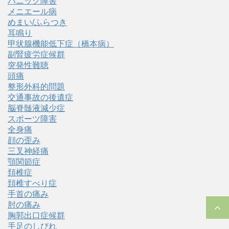
パニック障害
メニエール病
めまい/ふらつき
耳鳴り
甲状腺機能低下症（橋本病）
副腎疲労症候群
突発性難聴
頭痛
整形外科的問題
交通事故の後遺症
脳脊髄液減少症
スポーツ障害
全身痛
顔の歪み
三叉神経痛
顎関節症
頚椎症
頚椎すべり症
手首の痛み
肘の痛み
胸郭出口症候群
手足のしびれ