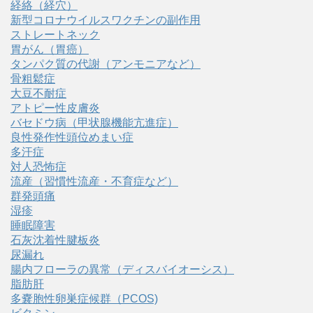
経絡（経穴）
新型コロナウイルスワクチンの副作用
ストレートネック
胃がん（胃癌）
タンパク質の代謝（アンモニアなど）
骨粗鬆症
大豆不耐症
アトピー性皮膚炎
バセドウ病（甲状腺機能亢進症）
良性発作性頭位めまい症
多汗症
対人恐怖症
流産（習慣性流産・不育症など）
群発頭痛
湿疹
睡眠障害
石灰沈着性腱板炎
尿漏れ
腸内フローラの異常（ディスバイオーシス）
脂肪肝
多嚢胞性卵巣症候群（PCOS)