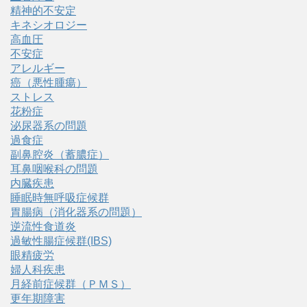
精神的不安定
キネシオロジー
高血圧
不安症
アレルギー
癌（悪性腫瘍）
ストレス
花粉症
泌尿器系の問題
過食症
副鼻腔炎（蓄膿症）
耳鼻咽喉科の問題
内臓疾患
睡眠時無呼吸症候群
胃腸病（消化器系の問題）
逆流性食道炎
過敏性腸症候群(IBS)
眼精疲労
婦人科疾患
月経前症候群（ＰＭＳ）
更年期障害