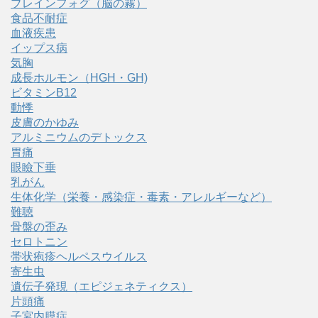
ブレインフォグ（脳の霧）
食品不耐症
血液疾患
イップス病
気胸
成長ホルモン（HGH・GH)
ビタミンB12
動悸
皮膚のかゆみ
アルミニウムのデトックス
胃痛
眼瞼下垂
乳がん
生体化学（栄養・感染症・毒素・アレルギーなど）
難聴
骨盤の歪み
セロトニン
帯状疱疹ヘルペスウイルス
寄生虫
遺伝子発現（エピジェネティクス）
片頭痛
子宮内膜症