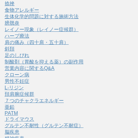
捻挫
食物アレルギー
生体化学的問題に対する施術方法
膀胱炎
レイノー現象（レイノー症候群）
ハーブ療法
肩の痛み（四十肩・五十肩）
斜頚
足のしびれ
制酸剤（胃酸を抑える薬）の副作用
営業内容に関するQ&A
クローン病
男性不妊症
L-リジン
頚肩腕症候群
７つのチャクラエネルギー
亜鉛
PATM
ドライマウス
グルテン不耐性（グルテン不耐症）
脳疾患