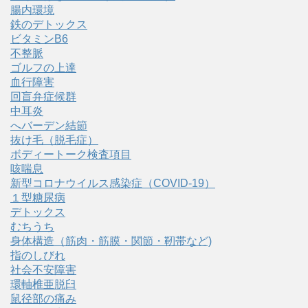
腸内環境
鉄のデトックス
ビタミンB6
不整脈
ゴルフの上達
血行障害
回盲弁症候群
中耳炎
へバーデン結節
抜け毛（脱毛症）
ボディートーク検査項目
咳喘息
新型コロナウイルス感染症（COVID‑19）
１型糖尿病
デトックス
むちうち
身体構造（筋肉・筋膜・関節・靭帯など)
指のしびれ
社会不安障害
環軸椎亜脱臼
鼠径部の痛み