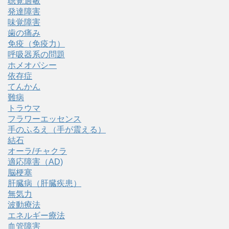
聴覚過敏
発達障害
味覚障害
歯の痛み
免疫（免疫力）
呼吸器系の問題
ホメオパシー
依存症
てんかん
難病
トラウマ
フラワーエッセンス
手のふるえ（手が震える）
結石
オーラ/チャクラ
適応障害（AD)
脳梗塞
肝臓病（肝臓疾患）
無気力
波動療法
エネルギー療法
血管障害