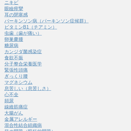
ニキビ
眼瞼痙攣
耳の閉塞感
パーキンソン病（パーキンソン症候群）
ビタミンB1（チアミン）
虫歯（歯が痛い）
卵巣嚢腫
糖尿病
カンジダ菌感染症
食欲不振
分子整合栄養医学
緊張性頭痛
ぎっくり腰
マグネシウム
息苦しい（息苦しさ）
心不全
頻尿
線維筋痛症
大腸がん
金属アレルギー
混合性結合組織病