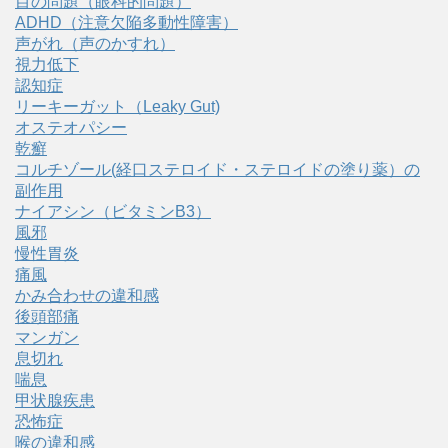
目の問題（眼科的問題）
ADHD（注意欠陥多動性障害）
声がれ（声のかすれ）
視力低下
認知症
リーキーガット（Leaky Gut)
オステオパシー
乾癬
コルチゾール(経口ステロイド・ステロイドの塗り薬）の
副作用
ナイアシン（ビタミンB3）
風邪
慢性胃炎
痛風
かみ合わせの違和感
後頭部痛
マンガン
息切れ
喘息
甲状腺疾患
恐怖症
喉の違和感