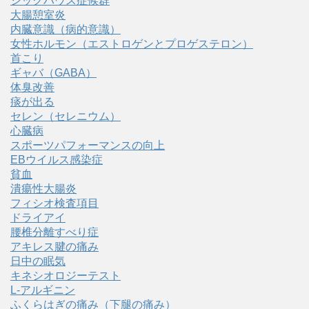
シックハウス症候群
大腸憩室炎
内臓意識（病的意識）
女性ホルモン（エストロゲンとプロゲステロン）
首こり
ギャバ（GABA）
体臭改善
痰が出る
セレン（セレニウム）
心臓病
スポーツパフォーマンスの向上
EBウイルス感染症
貧血
潰瘍性大腸炎
フィシオ検査項目
ドライアイ
腰椎分離すべり症
アキレス腱の痛み
日中の眠気
キネシオロジーテスト
L-アルギニン
ふくらはぎの痛み（下腿の痛み）