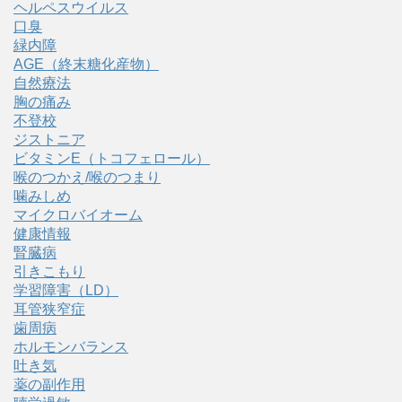
ヘルペスウイルス
口臭
緑内障
AGE（終末糖化産物）
自然療法
胸の痛み
不登校
ジストニア
ビタミンE（トコフェロール）
喉のつかえ/喉のつまり
噛みしめ
マイクロバイオーム
健康情報
腎臓病
引きこもり
学習障害（LD）
耳管狭窄症
歯周病
ホルモンバランス
吐き気
薬の副作用