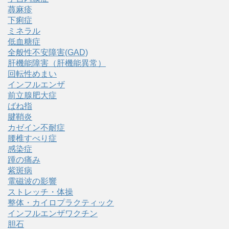
蕁麻疹
下痢症
ミネラル
低血糖症
全般性不安障害(GAD)
肝機能障害（肝機能異常）
回転性めまい
インフルエンザ
前立腺肥大症
ばね指
腱鞘炎
カゼイン不耐症
腰椎すべり症
感染症
踵の痛み
紫斑病
電磁波の影響
ストレッチ・体操
整体・カイロプラクティック
インフルエンザワクチン
胆石