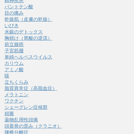
精神疾患
パントテン酸
目の痛み
乾燥肌（皮膚の乾燥）
いびき
水銀のデトックス
胸焼け（胃酸の逆流）
前立腺癌
子宮筋腫
単純ヘルペスウイルス
カリウム
アミノ酸
咳
立ちくらみ
脂質異常症（高脂血症）
メラトニン
ワクチン
シェーグレン症候群
頻脈
薬物乱用性頭痛
頭蓋骨の歪み（クラニオ）
腰椎分離症