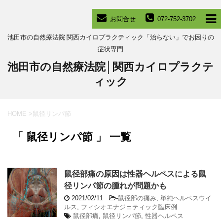
お問合せ
072-752-3702
池田市の自然療法院 関西カイロプラクティック「治らない」でお困りの
症状専門
池田市の自然療法院│関西カイロプラクテ
ィック
HOME
>
鼠径リンパ節
「 鼠径リンパ節 」 一覧
鼠径部痛の原因は性器ヘルペスによる鼠
径リンパ節の腫れが問題かも
2021/02/11
-
鼠径部の痛み
,
単純ヘルペスウイ
ルス
,
フィシオエナジェティック臨床例
鼠径部痛
,
鼠径リンパ節
,
性器ヘルペス