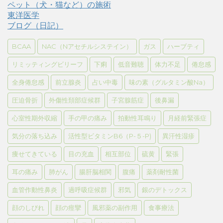
ペット（犬・猫など）の施術
東洋医学
ブログ（日記）
BCAA
NAC（Nアセチルシステイン）
ガス
ハーブティ
リミッティングビリーフ
下痢
低音難聴
体力不足
倦怠感
全身倦怠感
前立腺炎
占い中毒
味の素（グルタミン酸Na）
圧迫骨折
外傷性頚部症候群
子宮腺筋症
後鼻漏
心室性期外収縮
手の甲の痛み
拍動性耳鳴り
月経前緊張症
気分の落ち込み
活性型ビタミンB6（P-５-P)
異汗性湿疹
痩せてきている
目の充血
相互部位
硫黄
緊張
耳の痛み
肺がん
腸肝脳相関
腹痛
薬剤耐性菌
血管作動性鼻炎
過呼吸症候群
邪気
銀のデトックス
顔のしびれ
顔の痙攣
風邪薬の副作用
食事療法