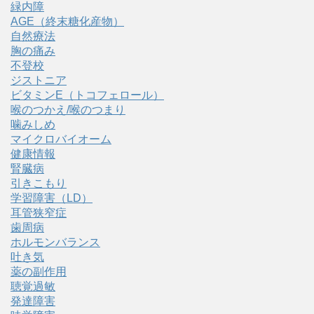
緑内障
AGE（終末糖化産物）
自然療法
胸の痛み
不登校
ジストニア
ビタミンE（トコフェロール）
喉のつかえ/喉のつまり
噛みしめ
マイクロバイオーム
健康情報
腎臓病
引きこもり
学習障害（LD）
耳管狭窄症
歯周病
ホルモンバランス
吐き気
薬の副作用
聴覚過敏
発達障害