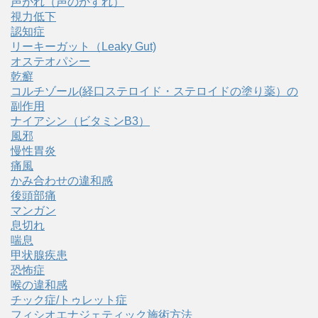
声がれ（声のかすれ）
視力低下
認知症
リーキーガット（Leaky Gut)
オステオパシー
乾癬
コルチゾール(経口ステロイド・ステロイドの塗り薬）の
副作用
ナイアシン（ビタミンB3）
風邪
慢性胃炎
痛風
かみ合わせの違和感
後頭部痛
マンガン
息切れ
喘息
甲状腺疾患
恐怖症
喉の違和感
チック症/トゥレット症
フィシオエナジェティック施術方法