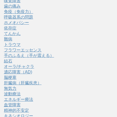
味覚障害
歯の痛み
免疫（免疫力）
呼吸器系の問題
ホメオパシー
依存症
てんかん
難病
トラウマ
フラワーエッセンス
手のふるえ（手が震える）
結石
オーラ/チャクラ
適応障害（AD)
脳梗塞
肝臓病（肝臓疾患）
無気力
波動療法
エネルギー療法
血管障害
精神的不安定
キネシオロジー