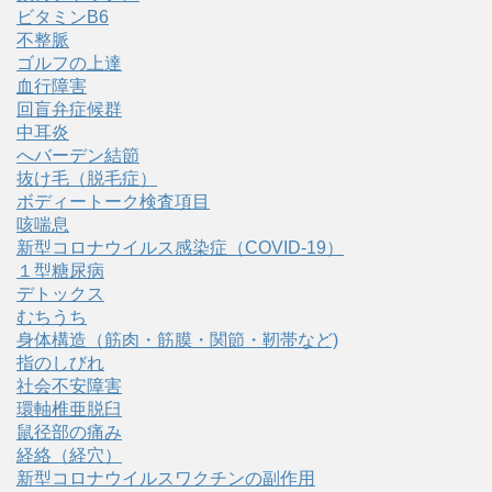
ビタミンB6
不整脈
ゴルフの上達
血行障害
回盲弁症候群
中耳炎
へバーデン結節
抜け毛（脱毛症）
ボディートーク検査項目
咳喘息
新型コロナウイルス感染症（COVID‑19）
１型糖尿病
デトックス
むちうち
身体構造（筋肉・筋膜・関節・靭帯など)
指のしびれ
社会不安障害
環軸椎亜脱臼
鼠径部の痛み
経絡（経穴）
新型コロナウイルスワクチンの副作用