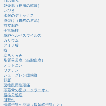
目の痛み
乾燥肌（皮膚の乾燥）
いびき
水銀のデトックス
胸焼け（胃酸の逆流）
前立腺癌
子宮筋腫
単純ヘルペスウイルス
カリウム
アミノ酸
咳
立ちくらみ
脂質異常症（高脂血症）
メラトニン
ワクチン
シェーグレン症候群
頻脈
薬物乱用性頭痛
頭蓋骨の歪み（クラニオ）
腰椎分離症
肌荒れ
情報伝達の問題（脳神経伝達など）