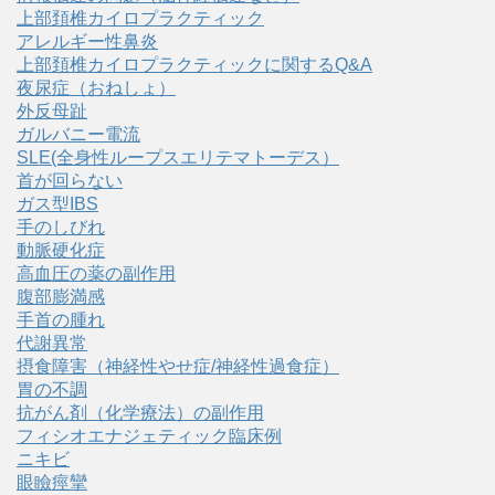
上部頚椎カイロプラクティック
アレルギー性鼻炎
上部頚椎カイロプラクティックに関するQ&A
夜尿症（おねしょ）
外反母趾
ガルバニー電流
SLE(全身性ループスエリテマトーデス）
首が回らない
ガス型IBS
手のしびれ
動脈硬化症
高血圧の薬の副作用
腹部膨満感
手首の腫れ
代謝異常
摂食障害（神経性やせ症/神経性過食症）
胃の不調
抗がん剤（化学療法）の副作用
フィシオエナジェティック臨床例
ニキビ
眼瞼痙攣