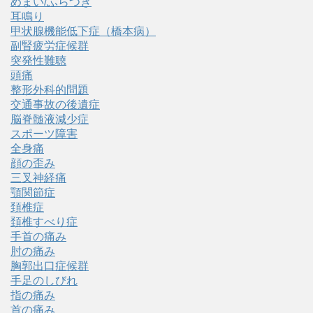
めまい/ふらつき
耳鳴り
甲状腺機能低下症（橋本病）
副腎疲労症候群
突発性難聴
頭痛
整形外科的問題
交通事故の後遺症
脳脊髄液減少症
スポーツ障害
全身痛
顔の歪み
三叉神経痛
顎関節症
頚椎症
頚椎すべり症
手首の痛み
肘の痛み
胸郭出口症候群
手足のしびれ
指の痛み
首の痛み