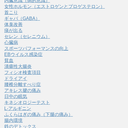
内臓意識（病的意識）
女性ホルモン（エストロゲンとプロゲステロン）
首こり
ギャバ（GABA）
体臭改善
痰が出る
セレン（セレニウム）
心臓病
スポーツパフォーマンスの向上
EBウイルス感染症
貧血
潰瘍性大腸炎
フィシオ検査項目
ドライアイ
腰椎分離すべり症
アキレス腱の痛み
日中の眠気
キネシオロジーテスト
L-アルギニン
ふくらはぎの痛み（下腿の痛み）
腸内環境
鉄のデトックス