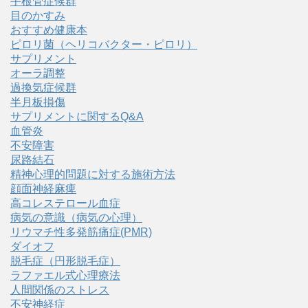
手根管症候群
目のかすみ
おすすめ健康本
ピロリ菌（ヘリコバクター・ピロリ）
サプリメント
オーラ調整
過換気症候群
半月板損傷
サプリメントに関するQ&A
血管炎
不安障害
尿路結石
精神心理的問題に対する施術方法
顔面神経麻痺
高コレステロール血症
病気の意識（病気の心理）
リウマチ性多発筋痛症(PMR)
ダイオフ
脱毛症（円形脱毛症）
ラファエル式心理療法
人間関係のストレス
不安神経症