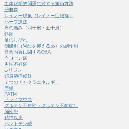
生体化学的問題に対する施術方法
膀胱炎
レイノー現象（レイノー症候群）
ハーブ療法
肩の痛み（四十肩・五十肩）
斜頚
足のしびれ
制酸剤（胃酸を抑える薬）の副作用
営業内容に関するQ&A
クローン病
男性不妊症
L-リジン
頚肩腕症候群
７つのチャクラエネルギー
亜鉛
PATM
ドライマウス
グルテン不耐性（グルテン不耐症）
脳疾患
精神疾患
パントテン酸