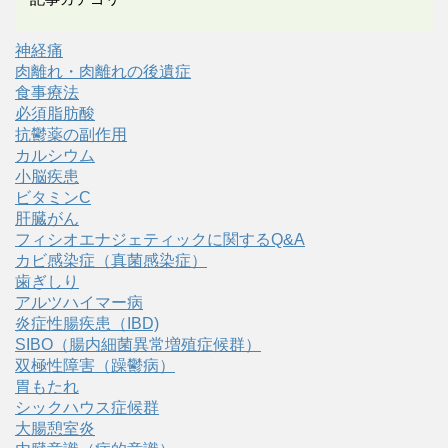
神経痛
肉離れ・肉離れの後遺症
食事療法
必須脂肪酸
抗鬱薬の副作用
カルシウム
小脳疾患
ビタミンC
肝臓がん
フィシオエナジェティックに関するQ&A
カビ感染症（真菌感染症）
歯ぎしり
アルツハイマー病
炎症性腸疾患（IBD)
SIBO（腸内細菌異常増殖症候群）
双極性障害（躁鬱病）
胃もたれ
シックハウス症候群
大腸憩室炎