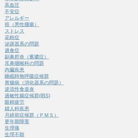
高血圧
不安症
アレルギー
癌（悪性腫瘍）
ストレス
花粉症
泌尿器系の問題
過食症
副鼻腔炎（蓄膿症）
耳鼻咽喉科の問題
内臓疾患
睡眠時無呼吸症候群
胃腸病（消化器系の問題）
逆流性食道炎
過敏性腸症候群(IBS)
眼精疲労
婦人科疾患
月経前症候群（ＰＭＳ）
更年期障害
生理痛
生理不順