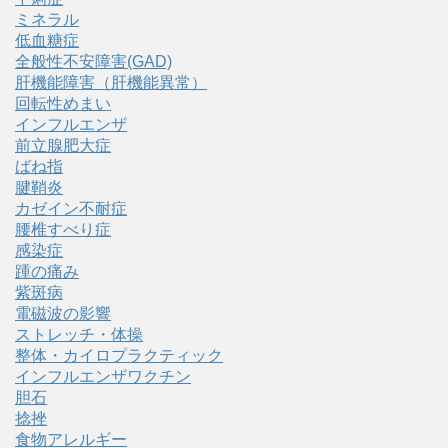
ミネラル
低血糖症
全般性不安障害(GAD)
肝機能障害（肝機能異常）
回転性めまい
インフルエンザ
前立腺肥大症
ばね指
腱鞘炎
カゼイン不耐症
腰椎すべり症
感染症
踵の痛み
紫斑病
電磁波の影響
ストレッチ・体操
整体・カイロプラクティック
インフルエンザワクチン
胆石
捻挫
食物アレルギー