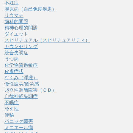
不妊症
膠原病（自己免疫疾患）
リウマチ
歯科的問題
精神心理的問題
ダイエット
スピリチュアル（スピリチュアリティ）
カウンセリング
統合失調症
うつ病
化学物質過敏症
皮膚症状
むくみ（浮腫）
慢性疲労/疲労感
起立性調節障害（ＯＤ）
自律神経失調症
不眠症
冷え性
便秘
パニック障害
メニエール病