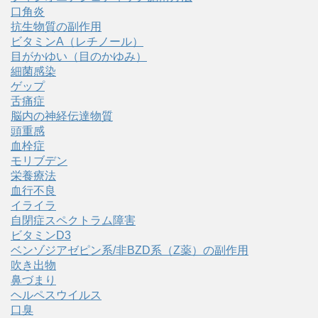
口角炎
抗生物質の副作用
ビタミンA（レチノール）
目がかゆい（目のかゆみ）
細菌感染
ゲップ
舌痛症
脳内の神経伝達物質
頭重感
血栓症
モリブデン
栄養療法
血行不良
イライラ
自閉症スペクトラム障害
ビタミンD3
ベンゾジアゼピン系/非BZD系（Z薬）の副作用
吹き出物
鼻づまり
ヘルペスウイルス
口臭