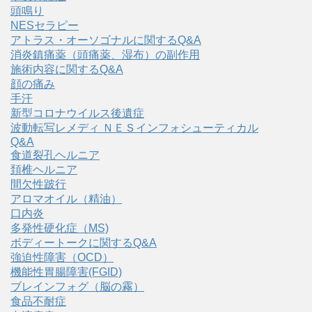
頭鳴り
NESセラピー
アトラス・オーソゴナルに関するQ&A
消炎鎮痛薬（頭痛薬、湿布）の副作用
施術内容に関するQ&A
顔の痛み
手汗
新型コロナウイルス後遺症
波動転写レメディ ＮＥＳインフォシューティカル
Q&A
食道裂孔ヘルニア
頚椎ヘルニア
間欠性跛行
アロマオイル（精油）
口内炎
多発性硬化症（MS)
ボディートークに関するQ&A
強迫性障害（OCD）
機能性胃腸障害(FGID)
ブレインフォグ（脳の霧）
食品不耐症