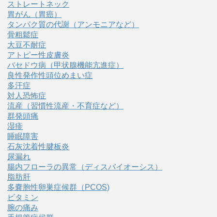
ストレートネック
胃がん（胃癌）
タンパク質の代謝（アンモニアなど）
骨粗鬆症
大豆不耐症
アトピー性皮膚炎
バセドウ病（甲状腺機能亢進症）
良性発作性頭位めまい症
多汗症
対人恐怖症
流産（習慣性流産・不育症など）
群発頭痛
湿疹
睡眠障害
石灰沈着性腱板炎
尿漏れ
腸内フローラの異常（ディスバイオーシス）
脂肪肝
多嚢胞性卵巣症候群（PCOS)
ビタミン
腕の痛み