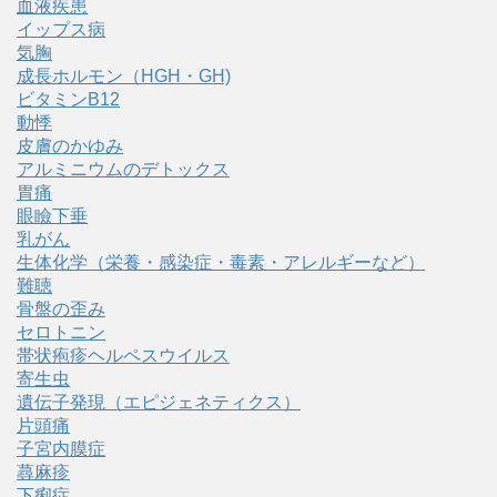
血液疾患
イップス病
気胸
成長ホルモン（HGH・GH)
ビタミンB12
動悸
皮膚のかゆみ
アルミニウムのデトックス
胃痛
眼瞼下垂
乳がん
生体化学（栄養・感染症・毒素・アレルギーなど）
難聴
骨盤の歪み
セロトニン
帯状疱疹ヘルペスウイルス
寄生虫
遺伝子発現（エピジェネティクス）
片頭痛
子宮内膜症
蕁麻疹
下痢症