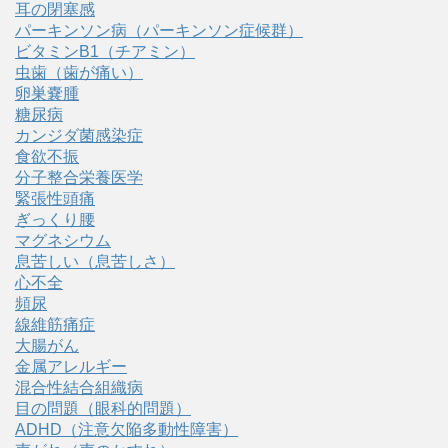
耳の閉塞感
パーキンソン病（パーキンソン症候群）
ビタミンB1（チアミン）
虫歯（歯が痛い）
卵巣嚢腫
糖尿病
カンジダ菌感染症
食欲不振
分子整合栄養医学
緊張性頭痛
ぎっくり腰
マグネシウム
息苦しい（息苦しさ）
心不全
頻尿
線維筋痛症
大腸がん
金属アレルギー
混合性結合組織病
目の問題（眼科的問題）
ADHD（注意欠陥多動性障害）