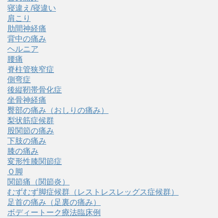
寝違え/寝違い
肩こり
肋間神経痛
背中の痛み
ヘルニア
腰痛
脊柱管狭窄症
側弯症
後縦靭帯骨化症
坐骨神経痛
臀部の痛み（おしりの痛み）
梨状筋症候群
股関節の痛み
下肢の痛み
膝の痛み
変形性膝関節症
Ｏ脚
関節痛（関節炎）
むずむず脚症候群（レストレスレッグス症候群）
足首の痛み（足裏の痛み）
ボディートーク療法臨床例