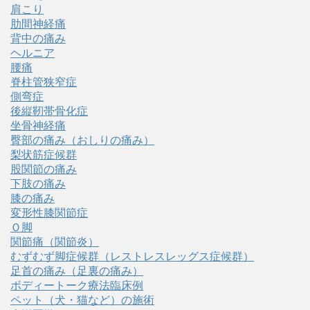
肩こり
肋間神経痛
背中の痛み
ヘルニア
腰痛
脊柱管狭窄症
側弯症
後縦靭帯骨化症
坐骨神経痛
臀部の痛み（おしりの痛み）
梨状筋症候群
股関節の痛み
下肢の痛み
膝の痛み
変形性膝関節症
Ｏ脚
関節痛（関節炎）
むずむず脚症候群（レストレスレッグス症候群）
足首の痛み（足裏の痛み）
ボディートーク療法臨床例
ペット（犬・猫など）の施術