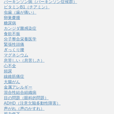
パーキンソン病（パーキンソン症候群）
ビタミンB1（チアミン）
虫歯（歯が痛い）
卵巣嚢腫
糖尿病
カンジダ菌感染症
食欲不振
分子整合栄養医学
緊張性頭痛
ぎっくり腰
マグネシウム
息苦しい（息苦しさ）
心不全
頻尿
線維筋痛症
大腸がん
金属アレルギー
混合性結合組織病
目の問題（眼科的問題）
ADHD（注意欠陥多動性障害）
声がれ（声のかすれ）
視力低下