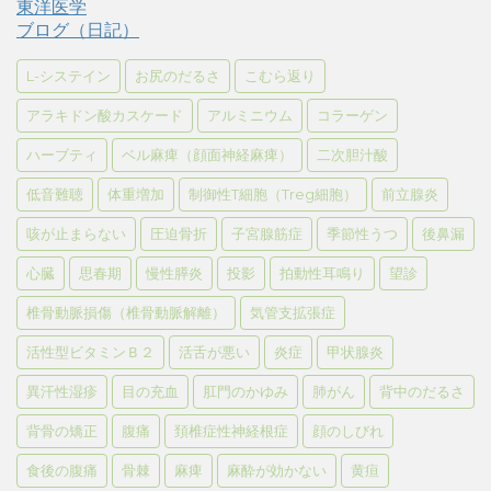
東洋医学
ブログ（日記）
L-システイン
お尻のだるさ
こむら返り
アラキドン酸カスケード
アルミニウム
コラーゲン
ハーブティ
ベル麻痺（顔面神経麻痺）
二次胆汁酸
低音難聴
体重増加
制御性T細胞（Treg細胞）
前立腺炎
咳が止まらない
圧迫骨折
子宮腺筋症
季節性うつ
後鼻漏
心臓
思春期
慢性膵炎
投影
拍動性耳鳴り
望診
椎骨動脈損傷（椎骨動脈解離）
気管支拡張症
活性型ビタミンＢ２
活舌が悪い
炎症
甲状腺炎
異汗性湿疹
目の充血
肛門のかゆみ
肺がん
背中のだるさ
背骨の矯正
腹痛
頚椎症性神経根症
顔のしびれ
食後の腹痛
骨棘
麻痺
麻酔が効かない
黄疸