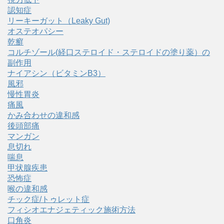
認知症
リーキーガット（Leaky Gut)
オステオパシー
乾癬
コルチゾール(経口ステロイド・ステロイドの塗り薬）の
副作用
ナイアシン（ビタミンB3）
風邪
慢性胃炎
痛風
かみ合わせの違和感
後頭部痛
マンガン
息切れ
喘息
甲状腺疾患
恐怖症
喉の違和感
チック症/トゥレット症
フィシオエナジェティック施術方法
口角炎