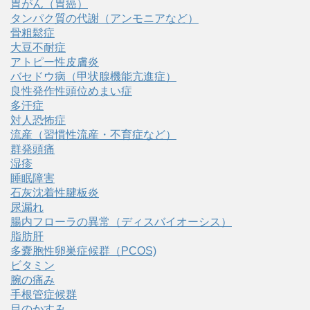
胃がん（胃癌）
タンパク質の代謝（アンモニアなど）
骨粗鬆症
大豆不耐症
アトピー性皮膚炎
バセドウ病（甲状腺機能亢進症）
良性発作性頭位めまい症
多汗症
対人恐怖症
流産（習慣性流産・不育症など）
群発頭痛
湿疹
睡眠障害
石灰沈着性腱板炎
尿漏れ
腸内フローラの異常（ディスバイオーシス）
脂肪肝
多嚢胞性卵巣症候群（PCOS)
ビタミン
腕の痛み
手根管症候群
目のかすみ