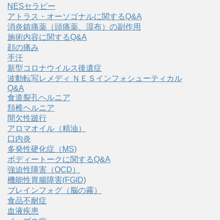
NESセラピー
アトラス・オーソゴナルに関するQ&A
消炎鎮痛薬（頭痛薬、湿布）の副作用
施術内容に関するQ&A
顔の痛み
手汗
新型コロナウイルス後遺症
波動転写レメディ ＮＥＳインフォシューティカル
Q&A
食道裂孔ヘルニア
頚椎ヘルニア
間欠性跛行
アロマオイル（精油）
口内炎
多発性硬化症（MS)
ボディートークに関するQ&A
強迫性障害（OCD）
機能性胃腸障害(FGID)
ブレインフォグ（脳の霧）
食品不耐症
血液疾患