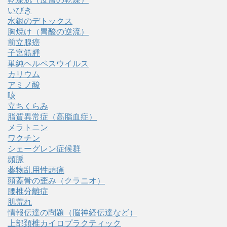
いびき
水銀のデトックス
胸焼け（胃酸の逆流）
前立腺癌
子宮筋腫
単純ヘルペスウイルス
カリウム
アミノ酸
咳
立ちくらみ
脂質異常症（高脂血症）
メラトニン
ワクチン
シェーグレン症候群
頻脈
薬物乱用性頭痛
頭蓋骨の歪み（クラニオ）
腰椎分離症
肌荒れ
情報伝達の問題（脳神経伝達など）
上部頚椎カイロプラクティック