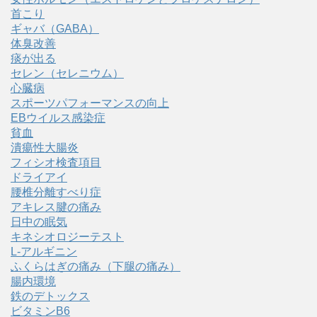
首こり
ギャバ（GABA）
体臭改善
痰が出る
セレン（セレニウム）
心臓病
スポーツパフォーマンスの向上
EBウイルス感染症
貧血
潰瘍性大腸炎
フィシオ検査項目
ドライアイ
腰椎分離すべり症
アキレス腱の痛み
日中の眠気
キネシオロジーテスト
L-アルギニン
ふくらはぎの痛み（下腿の痛み）
腸内環境
鉄のデトックス
ビタミンB6