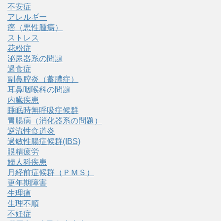
不安症
アレルギー
癌（悪性腫瘍）
ストレス
花粉症
泌尿器系の問題
過食症
副鼻腔炎（蓄膿症）
耳鼻咽喉科の問題
内臓疾患
睡眠時無呼吸症候群
胃腸病（消化器系の問題）
逆流性食道炎
過敏性腸症候群(IBS)
眼精疲労
婦人科疾患
月経前症候群（ＰＭＳ）
更年期障害
生理痛
生理不順
不妊症