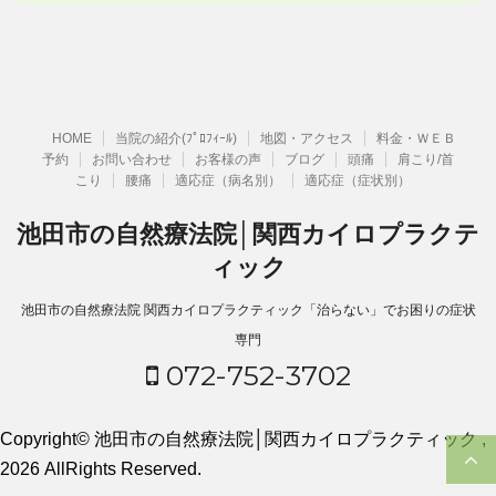
HOME
当院の紹介(ﾌﾟﾛﾌｨｰﾙ)
地図・アクセス
料金・ＷＥＢ
予約
お問い合わせ
お客様の声
ブログ
頭痛
肩こり/首
こり
腰痛
適応症（病名別）
適応症（症状別）
池田市の自然療法院│関西カイロプラクテ
ィック
池田市の自然療法院 関西カイロプラクティック「治らない」でお困りの症状
専門
072-752-3702
Copyright© 池田市の自然療法院│関西カイロプラクティック ,
2026 AllRights Reserved.