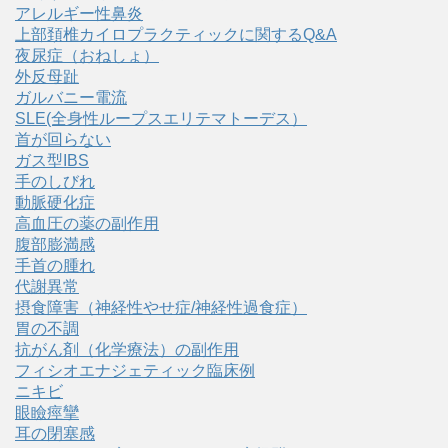
アレルギー性鼻炎
上部頚椎カイロプラクティックに関するQ&A
夜尿症（おねしょ）
外反母趾
ガルバニー電流
SLE(全身性ループスエリテマトーデス）
首が回らない
ガス型IBS
手のしびれ
動脈硬化症
高血圧の薬の副作用
腹部膨満感
手首の腫れ
代謝異常
摂食障害（神経性やせ症/神経性過食症）
胃の不調
抗がん剤（化学療法）の副作用
フィシオエナジェティック臨床例
ニキビ
眼瞼痙攣
耳の閉塞感