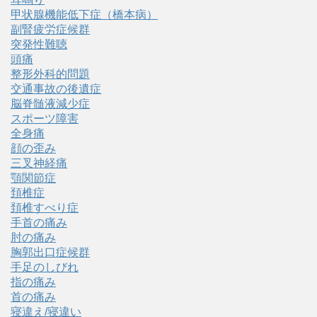
甲状腺機能低下症（橋本病）
副腎疲労症候群
突発性難聴
頭痛
整形外科的問題
交通事故の後遺症
脳脊髄液減少症
スポーツ障害
全身痛
顔の歪み
三叉神経痛
顎関節症
頚椎症
頚椎すべり症
手首の痛み
肘の痛み
胸郭出口症候群
手足のしびれ
指の痛み
首の痛み
寝違え/寝違い