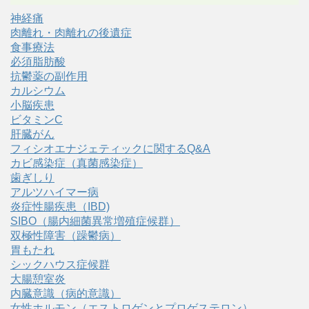
神経痛
肉離れ・肉離れの後遺症
食事療法
必須脂肪酸
抗鬱薬の副作用
カルシウム
小脳疾患
ビタミンC
肝臓がん
フィシオエナジェティックに関するQ&A
カビ感染症（真菌感染症）
歯ぎしり
アルツハイマー病
炎症性腸疾患（IBD)
SIBO（腸内細菌異常増殖症候群）
双極性障害（躁鬱病）
胃もたれ
シックハウス症候群
大腸憩室炎
内臓意識（病的意識）
女性ホルモン（エストロゲンとプロゲステロン）