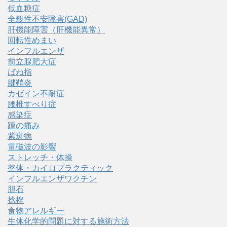
低血糖症
全般性不安障害(GAD)
肝機能障害（肝機能異常）
回転性めまい
インフルエンザ
前立腺肥大症
ばね指
腱鞘炎
カゼイン不耐症
腰椎すべり症
感染症
踵の痛み
紫斑病
電磁波の影響
ストレッチ・体操
整体・カイロプラクティック
インフルエンザワクチン
胆石
捻挫
食物アレルギー
生体化学的問題に対する施術方法