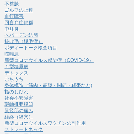
不整脈
ゴルフの上達
血行障害
回盲弁症候群
中耳炎
へバーデン結節
抜け毛（脱毛症）
ボディートーク検査項目
咳喘息
新型コロナウイルス感染症（COVID‑19）
１型糖尿病
デトックス
むちうち
身体構造（筋肉・筋膜・関節・靭帯など)
指のしびれ
社会不安障害
環軸椎亜脱臼
鼠径部の痛み
経絡（経穴）
新型コロナウイルスワクチンの副作用
ストレートネック