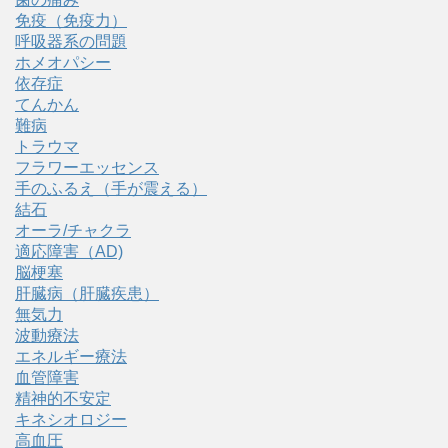
免疫（免疫力）
呼吸器系の問題
ホメオパシー
依存症
てんかん
難病
トラウマ
フラワーエッセンス
手のふるえ（手が震える）
結石
オーラ/チャクラ
適応障害（AD)
脳梗塞
肝臓病（肝臓疾患）
無気力
波動療法
エネルギー療法
血管障害
精神的不安定
キネシオロジー
高血圧