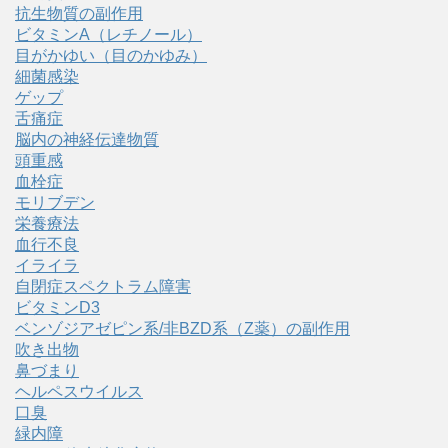
抗生物質の副作用
ビタミンA（レチノール）
目がかゆい（目のかゆみ）
細菌感染
ゲップ
舌痛症
脳内の神経伝達物質
頭重感
血栓症
モリブデン
栄養療法
血行不良
イライラ
自閉症スペクトラム障害
ビタミンD3
ベンゾジアゼピン系/非BZD系（Z薬）の副作用
吹き出物
鼻づまり
ヘルペスウイルス
口臭
緑内障