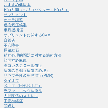
おすすめ健康本
ピロリ菌（ヘリコバクター・ピロリ）
サプリメント
オーラ調整
過換気症候群
半月板損傷
サプリメントに関するQ&A
血管炎
不安障害
尿路結石
精神心理的問題に対する施術方法
顔面神経麻痺
高コレステロール血症
病気の意識（病気の心理）
リウマチ性多発筋痛症(PMR)
ダイオフ
脱毛症（円形脱毛症）
ラファエル式心理療法
人間関係のストレス
不安神経症
頭鳴り