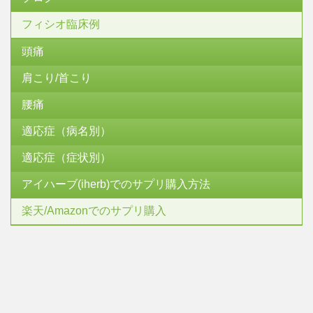
フィシオ臨床例
頭痛
肩こり/首こり
腰痛
適応症（病名別）
適応症（症状別）
アイハーブ(iherb)でのサプリ購入方法
楽天/Amazonでのサプリ購入