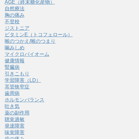
AGE（終末糖化産物）
自然療法
胸の痛み
不登校
ジストニア
ビタミンE（トコフェロール）
喉のつかえ/喉のつまり
噛みしめ
マイクロバイオーム
健康情報
腎臓病
引きこもり
学習障害（LD）
耳管狭窄症
歯周病
ホルモンバランス
吐き気
薬の副作用
聴覚過敏
発達障害
味覚障害
歯の痛み