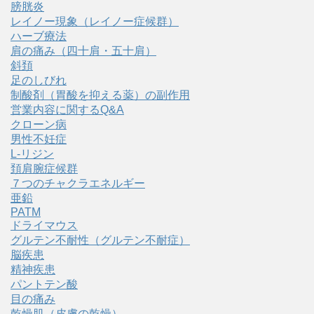
膀胱炎
レイノー現象（レイノー症候群）
ハーブ療法
肩の痛み（四十肩・五十肩）
斜頚
足のしびれ
制酸剤（胃酸を抑える薬）の副作用
営業内容に関するQ&A
クローン病
男性不妊症
L-リジン
頚肩腕症候群
７つのチャクラエネルギー
亜鉛
PATM
ドライマウス
グルテン不耐性（グルテン不耐症）
脳疾患
精神疾患
パントテン酸
目の痛み
乾燥肌（皮膚の乾燥）