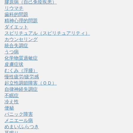
膠原病（自己免疫疾患）
リウマチ
歯科的問題
精神心理的問題
ダイエット
スピリチュアル（スピリチュアリティ）
カウンセリング
統合失調症
うつ病
化学物質過敏症
皮膚症状
むくみ（浮腫）
慢性疲労/疲労感
起立性調節障害（ＯＤ）
自律神経失調症
不眠症
冷え性
便秘
パニック障害
メニエール病
めまい/ふらつき
耳鳴り