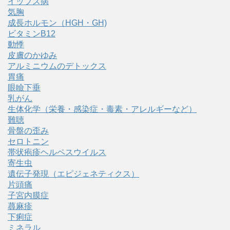
イップス病
気胸
成長ホルモン（HGH・GH)
ビタミンB12
動悸
皮膚のかゆみ
アルミニウムのデトックス
胃痛
眼瞼下垂
乳がん
生体化学（栄養・感染症・毒素・アレルギーなど）
難聴
骨盤の歪み
セロトニン
帯状疱疹ヘルペスウイルス
寄生虫
遺伝子発現（エピジェネティクス）
片頭痛
子宮内膜症
蕁麻疹
下痢症
ミネラル