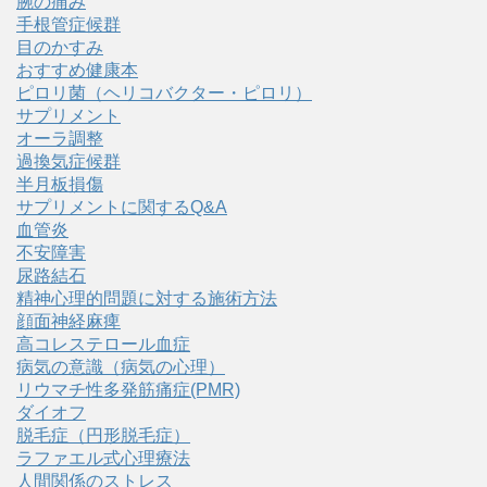
腕の痛み
手根管症候群
目のかすみ
おすすめ健康本
ピロリ菌（ヘリコバクター・ピロリ）
サプリメント
オーラ調整
過換気症候群
半月板損傷
サプリメントに関するQ&A
血管炎
不安障害
尿路結石
精神心理的問題に対する施術方法
顔面神経麻痺
高コレステロール血症
病気の意識（病気の心理）
リウマチ性多発筋痛症(PMR)
ダイオフ
脱毛症（円形脱毛症）
ラファエル式心理療法
人間関係のストレス