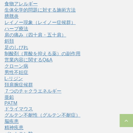
食物アレルギー
生体化学的問題に対する施術方法
膀胱炎
レイノー現象（レイノー症候群）
ハーブ療法
肩の痛み（四十肩・五十肩）
斜頚
足のしびれ
制酸剤（胃酸を抑える薬）の副作用
営業内容に関するQ&A
クローン病
男性不妊症
L-リジン
頚肩腕症候群
７つのチャクラエネルギー
亜鉛
PATM
ドライマウス
グルテン不耐性（グルテン不耐症）
脳疾患
精神疾患