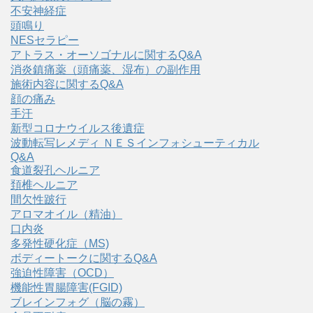
不安神経症
頭鳴り
NESセラピー
アトラス・オーソゴナルに関するQ&A
消炎鎮痛薬（頭痛薬、湿布）の副作用
施術内容に関するQ&A
顔の痛み
手汗
新型コロナウイルス後遺症
波動転写レメディ ＮＥＳインフォシューティカル
Q&A
食道裂孔ヘルニア
頚椎ヘルニア
間欠性跛行
アロマオイル（精油）
口内炎
多発性硬化症（MS)
ボディートークに関するQ&A
強迫性障害（OCD）
機能性胃腸障害(FGID)
ブレインフォグ（脳の霧）