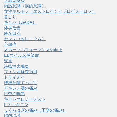
大腸憩室炎
内臓意識（病的意識）
女性ホルモン（エストロゲンとプロゲステロン）
首こり
ギャバ（GABA）
体臭改善
痰が出る
セレン（セレニウム）
心臓病
スポーツパフォーマンスの向上
EBウイルス感染症
貧血
潰瘍性大腸炎
フィシオ検査項目
ドライアイ
腰椎分離すべり症
アキレス腱の痛み
日中の眠気
キネシオロジーテスト
L-アルギニン
ふくらはぎの痛み（下腿の痛み）
腸内環境