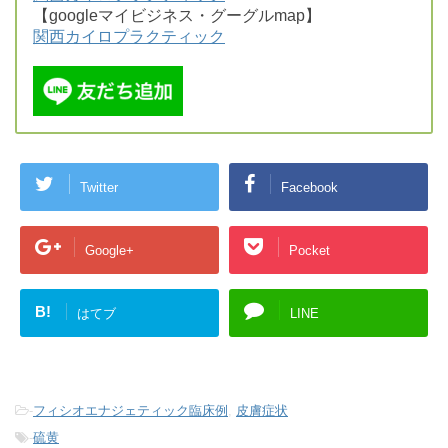
【googleマイビジネス・グーグルmap】
関西カイロプラクティック
Twitter
Facebook
Google+
Pocket
B!
はてブ
LINE
-
フィシオエナジェティック臨床例
,
皮膚症状
-
硫黄