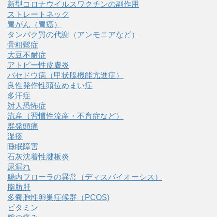
新型コロナウイルスワクチンの副作用
ストレートネック
胃がん（胃癌）
タンパク質の代謝（アンモニアなど）
骨粗鬆症
大豆不耐症
アトピー性皮膚炎
バセドウ病（甲状腺機能亢進症）
良性発作性頭位めまい症
多汗症
対人恐怖症
流産（習慣性流産・不育症など）
群発頭痛
湿疹
睡眠障害
石灰沈着性腱板炎
尿漏れ
腸内フローラの異常（ディスバイオーシス）
脂肪肝
多嚢胞性卵巣症候群（PCOS)
ビタミン