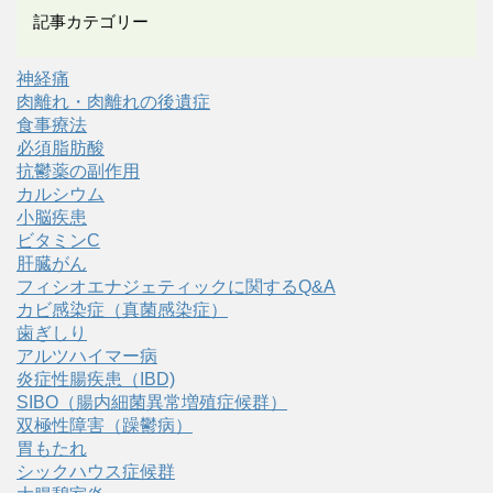
記事カテゴリー
神経痛
肉離れ・肉離れの後遺症
食事療法
必須脂肪酸
抗鬱薬の副作用
カルシウム
小脳疾患
ビタミンC
肝臓がん
フィシオエナジェティックに関するQ&A
カビ感染症（真菌感染症）
歯ぎしり
アルツハイマー病
炎症性腸疾患（IBD)
SIBO（腸内細菌異常増殖症候群）
双極性障害（躁鬱病）
胃もたれ
シックハウス症候群