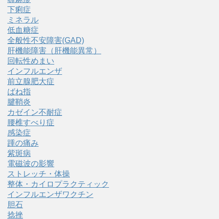
下痢症
ミネラル
低血糖症
全般性不安障害(GAD)
肝機能障害（肝機能異常）
回転性めまい
インフルエンザ
前立腺肥大症
ばね指
腱鞘炎
カゼイン不耐症
腰椎すべり症
感染症
踵の痛み
紫斑病
電磁波の影響
ストレッチ・体操
整体・カイロプラクティック
インフルエンザワクチン
胆石
捻挫