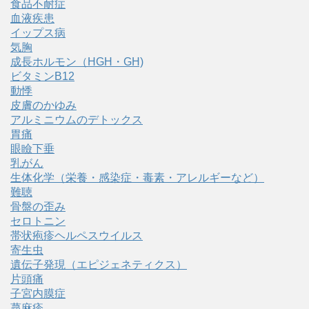
食品不耐症
血液疾患
イップス病
気胸
成長ホルモン（HGH・GH)
ビタミンB12
動悸
皮膚のかゆみ
アルミニウムのデトックス
胃痛
眼瞼下垂
乳がん
生体化学（栄養・感染症・毒素・アレルギーなど）
難聴
骨盤の歪み
セロトニン
帯状疱疹ヘルペスウイルス
寄生虫
遺伝子発現（エピジェネティクス）
片頭痛
子宮内膜症
蕁麻疹