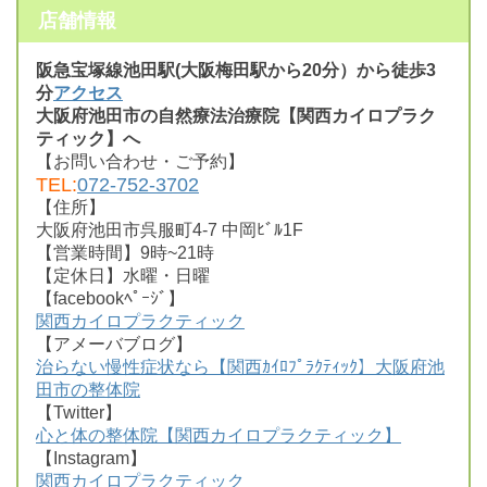
店舗情報
阪急宝塚線池田駅(大阪梅田駅から20分）から徒歩3
分
アクセス
大阪府池田市の自然療法治療院【関西カイロプラク
ティック】へ
【お問い合わせ・ご予約】
TEL:
072-752-3702
【住所】
大阪府池田市呉服町4-7 中岡ﾋﾞﾙ1F
【営業時間】9時~21時
【定休日】水曜・日曜
【facebookﾍﾟｰｼﾞ】
関西カイロプラクティック
【アメーバブログ】
治らない慢性症状なら【関西ｶｲﾛﾌﾟﾗｸﾃｨｯｸ】大阪府池
田市の整体院
【Twitter】
心と体の整体院【関西カイロプラクティック】
【Instagram】
関西カイロプラクティック