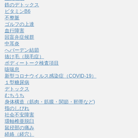
鉄のデトックス
ビタミンB6
不整脈
ゴルフの上達
血行障害
回盲弁症候群
中耳炎
へバーデン結節
抜け毛（脱毛症）
ボディートーク検査項目
咳喘息
新型コロナウイルス感染症（COVID‑19）
１型糖尿病
デトックス
むちうち
身体構造（筋肉・筋膜・関節・靭帯など)
指のしびれ
社会不安障害
環軸椎亜脱臼
鼠径部の痛み
経絡（経穴）