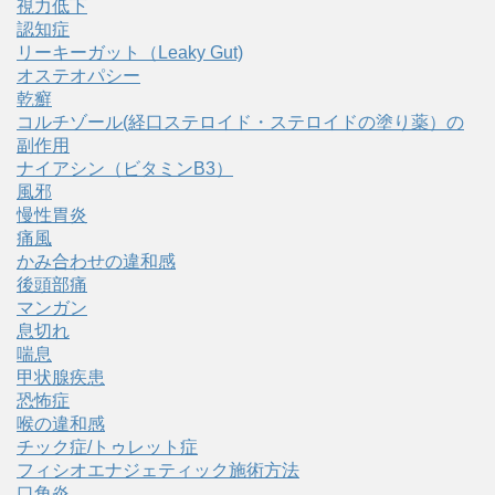
視力低下
認知症
リーキーガット（Leaky Gut)
オステオパシー
乾癬
コルチゾール(経口ステロイド・ステロイドの塗り薬）の
副作用
ナイアシン（ビタミンB3）
風邪
慢性胃炎
痛風
かみ合わせの違和感
後頭部痛
マンガン
息切れ
喘息
甲状腺疾患
恐怖症
喉の違和感
チック症/トゥレット症
フィシオエナジェティック施術方法
口角炎