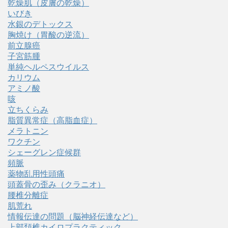
乾燥肌（皮膚の乾燥）
いびき
水銀のデトックス
胸焼け（胃酸の逆流）
前立腺癌
子宮筋腫
単純ヘルペスウイルス
カリウム
アミノ酸
咳
立ちくらみ
脂質異常症（高脂血症）
メラトニン
ワクチン
シェーグレン症候群
頻脈
薬物乱用性頭痛
頭蓋骨の歪み（クラニオ）
腰椎分離症
肌荒れ
情報伝達の問題（脳神経伝達など）
上部頚椎カイロプラクティック