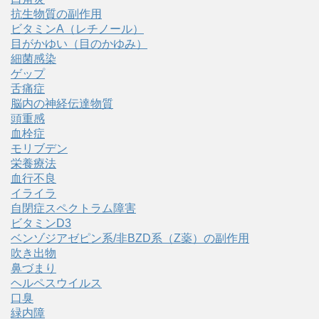
抗生物質の副作用
ビタミンA（レチノール）
目がかゆい（目のかゆみ）
細菌感染
ゲップ
舌痛症
脳内の神経伝達物質
頭重感
血栓症
モリブデン
栄養療法
血行不良
イライラ
自閉症スペクトラム障害
ビタミンD3
ベンゾジアゼピン系/非BZD系（Z薬）の副作用
吹き出物
鼻づまり
ヘルペスウイルス
口臭
緑内障