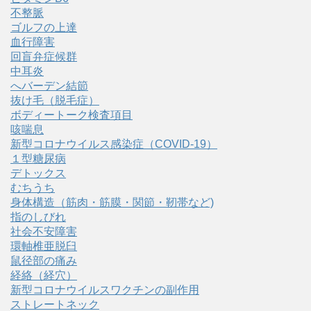
不整脈
ゴルフの上達
血行障害
回盲弁症候群
中耳炎
へバーデン結節
抜け毛（脱毛症）
ボディートーク検査項目
咳喘息
新型コロナウイルス感染症（COVID‑19）
１型糖尿病
デトックス
むちうち
身体構造（筋肉・筋膜・関節・靭帯など)
指のしびれ
社会不安障害
環軸椎亜脱臼
鼠径部の痛み
経絡（経穴）
新型コロナウイルスワクチンの副作用
ストレートネック