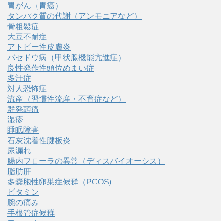
胃がん（胃癌）
タンパク質の代謝（アンモニアなど）
骨粗鬆症
大豆不耐症
アトピー性皮膚炎
バセドウ病（甲状腺機能亢進症）
良性発作性頭位めまい症
多汗症
対人恐怖症
流産（習慣性流産・不育症など）
群発頭痛
湿疹
睡眠障害
石灰沈着性腱板炎
尿漏れ
腸内フローラの異常（ディスバイオーシス）
脂肪肝
多嚢胞性卵巣症候群（PCOS)
ビタミン
腕の痛み
手根管症候群