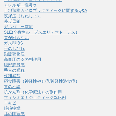
アレルギー性鼻炎
上部頚椎カイロプラクティックに関するQ&A
夜尿症（おねしょ）
外反母趾
ガルバニー電流
SLE(全身性ループスエリテマトーデス）
首が回らない
ガス型IBS
手のしびれ
動脈硬化症
高血圧の薬の副作用
腹部膨満感
手首の腫れ
代謝異常
摂食障害（神経性やせ症/神経性過食症）
胃の不調
抗がん剤（化学療法）の副作用
フィシオエナジェティック臨床例
ニキビ
眼瞼痙攣
耳の閉塞感