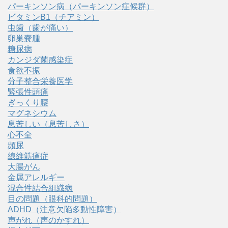
パーキンソン病（パーキンソン症候群）
ビタミンB1（チアミン）
虫歯（歯が痛い）
卵巣嚢腫
糖尿病
カンジダ菌感染症
食欲不振
分子整合栄養医学
緊張性頭痛
ぎっくり腰
マグネシウム
息苦しい（息苦しさ）
心不全
頻尿
線維筋痛症
大腸がん
金属アレルギー
混合性結合組織病
目の問題（眼科的問題）
ADHD（注意欠陥多動性障害）
声がれ（声のかすれ）