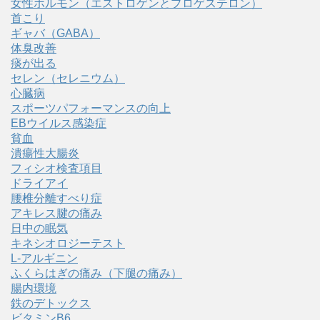
女性ホルモン（エストロゲンとプロゲステロン）
首こり
ギャバ（GABA）
体臭改善
痰が出る
セレン（セレニウム）
心臓病
スポーツパフォーマンスの向上
EBウイルス感染症
貧血
潰瘍性大腸炎
フィシオ検査項目
ドライアイ
腰椎分離すべり症
アキレス腱の痛み
日中の眠気
キネシオロジーテスト
L-アルギニン
ふくらはぎの痛み（下腿の痛み）
腸内環境
鉄のデトックス
ビタミンB6