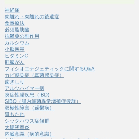
神経痛
肉離れ・肉離れの後遺症
食事療法
必須脂肪酸
抗鬱薬の副作用
カルシウム
小脳疾患
ビタミンC
肝臓がん
フィシオエナジェティックに関するQ&A
カビ感染症（真菌感染症）
歯ぎしり
アルツハイマー病
炎症性腸疾患（IBD)
SIBO（腸内細菌異常増殖症候群）
双極性障害（躁鬱病）
胃もたれ
シックハウス症候群
大腸憩室炎
内臓意識（病的意識）