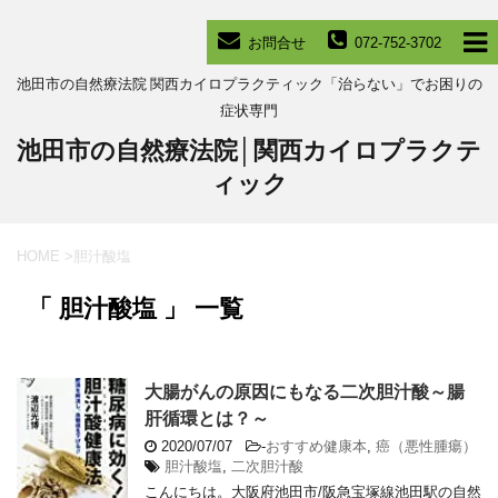
お問合せ
072-752-3702
池田市の自然療法院 関西カイロプラクティック「治らない」でお困りの
症状専門
池田市の自然療法院│関西カイロプラクテ
ィック
HOME
>
胆汁酸塩
「 胆汁酸塩 」 一覧
大腸がんの原因にもなる二次胆汁酸～腸
肝循環とは？～
2020/07/07
-
おすすめ健康本
,
癌（悪性腫瘍）
胆汁酸塩
,
二次胆汁酸
こんにちは。大阪府池田市/阪急宝塚線池田駅の自然