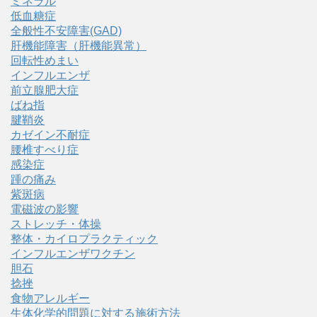
ミネラル
低血糖症
全般性不安障害(GAD)
肝機能障害（肝機能異常）
回転性めまい
インフルエンザ
前立腺肥大症
ばね指
腱鞘炎
カゼイン不耐症
腰椎すべり症
感染症
踵の痛み
紫斑病
電磁波の影響
ストレッチ・体操
整体・カイロプラクティック
インフルエンザワクチン
胆石
捻挫
食物アレルギー
生体化学的問題に対する施術方法