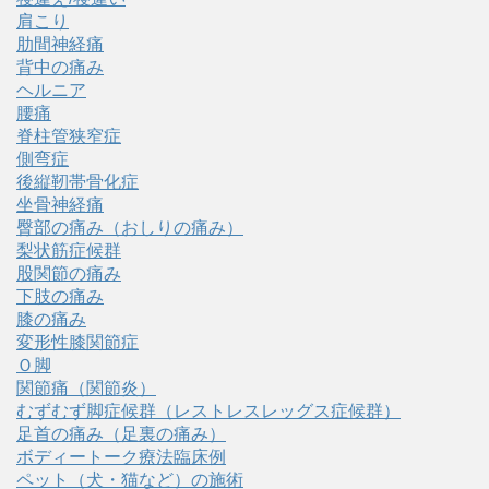
肩こり
肋間神経痛
背中の痛み
ヘルニア
腰痛
脊柱管狭窄症
側弯症
後縦靭帯骨化症
坐骨神経痛
臀部の痛み（おしりの痛み）
梨状筋症候群
股関節の痛み
下肢の痛み
膝の痛み
変形性膝関節症
Ｏ脚
関節痛（関節炎）
むずむず脚症候群（レストレスレッグス症候群）
足首の痛み（足裏の痛み）
ボディートーク療法臨床例
ペット（犬・猫など）の施術