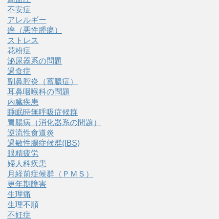
不安症
アレルギー
癌（悪性腫瘍）
ストレス
花粉症
泌尿器系の問題
過食症
副鼻腔炎（蓄膿症）
耳鼻咽喉科の問題
内臓疾患
睡眠時無呼吸症候群
胃腸病（消化器系の問題）
逆流性食道炎
過敏性腸症候群(IBS)
眼精疲労
婦人科疾患
月経前症候群（ＰＭＳ）
更年期障害
生理痛
生理不順
不妊症