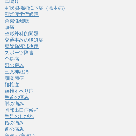
耳鳴り
甲状腺機能低下症（橋本病）
副腎疲労症候群
突発性難聴
頭痛
整形外科的問題
交通事故の後遺症
脳脊髄液減少症
スポーツ障害
全身痛
顔の歪み
三叉神経痛
顎関節症
頚椎症
頚椎すべり症
手首の痛み
肘の痛み
胸郭出口症候群
手足のしびれ
指の痛み
首の痛み
寝違え/寝違い