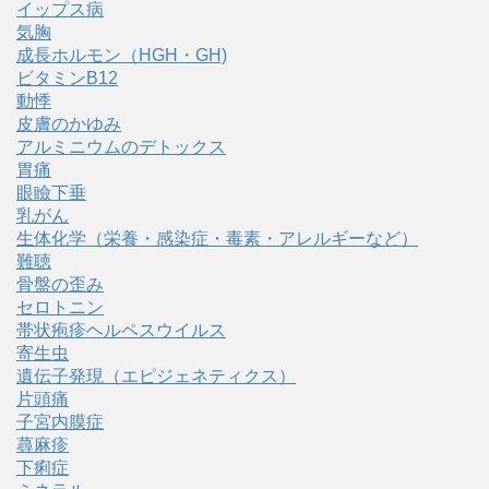
イップス病
気胸
成長ホルモン（HGH・GH)
ビタミンB12
動悸
皮膚のかゆみ
アルミニウムのデトックス
胃痛
眼瞼下垂
乳がん
生体化学（栄養・感染症・毒素・アレルギーなど）
難聴
骨盤の歪み
セロトニン
帯状疱疹ヘルペスウイルス
寄生虫
遺伝子発現（エピジェネティクス）
片頭痛
子宮内膜症
蕁麻疹
下痢症