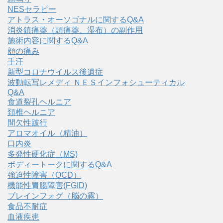
NESセラピー
アトラス・オーソゴナルに関するQ&A
消炎鎮痛薬（頭痛薬、湿布）の副作用
施術内容に関するQ&A
顔の痛み
手汗
新型コロナウイルス後遺症
波動転写レメディ ＮＥＳインフォシューティカル
Q&A
食道裂孔ヘルニア
頚椎ヘルニア
間欠性跛行
アロマオイル（精油）
口内炎
多発性硬化症（MS)
ボディートークに関するQ&A
強迫性障害（OCD）
機能性胃腸障害(FGID)
ブレインフォグ（脳の霧）
食品不耐症
血液疾患