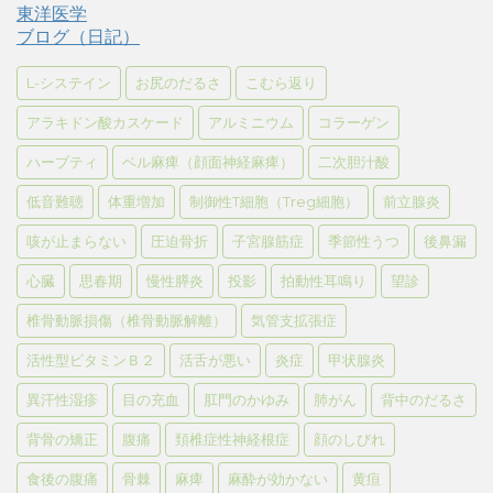
東洋医学
ブログ（日記）
L-システイン
お尻のだるさ
こむら返り
アラキドン酸カスケード
アルミニウム
コラーゲン
ハーブティ
ベル麻痺（顔面神経麻痺）
二次胆汁酸
低音難聴
体重増加
制御性T細胞（Treg細胞）
前立腺炎
咳が止まらない
圧迫骨折
子宮腺筋症
季節性うつ
後鼻漏
心臓
思春期
慢性膵炎
投影
拍動性耳鳴り
望診
椎骨動脈損傷（椎骨動脈解離）
気管支拡張症
活性型ビタミンＢ２
活舌が悪い
炎症
甲状腺炎
異汗性湿疹
目の充血
肛門のかゆみ
肺がん
背中のだるさ
背骨の矯正
腹痛
頚椎症性神経根症
顔のしびれ
食後の腹痛
骨棘
麻痺
麻酔が効かない
黄疸