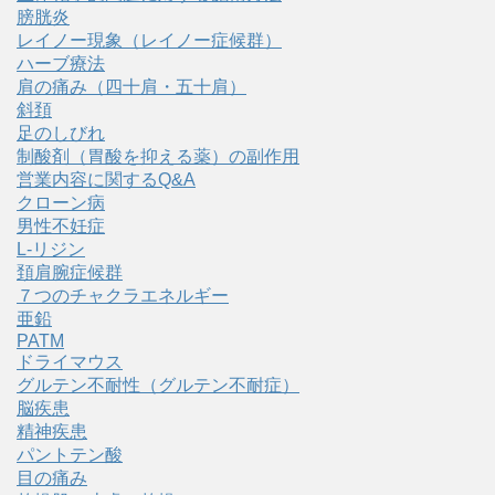
膀胱炎
レイノー現象（レイノー症候群）
ハーブ療法
肩の痛み（四十肩・五十肩）
斜頚
足のしびれ
制酸剤（胃酸を抑える薬）の副作用
営業内容に関するQ&A
クローン病
男性不妊症
L-リジン
頚肩腕症候群
７つのチャクラエネルギー
亜鉛
PATM
ドライマウス
グルテン不耐性（グルテン不耐症）
脳疾患
精神疾患
パントテン酸
目の痛み