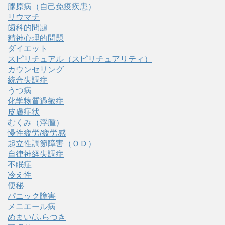
膠原病（自己免疫疾患）
リウマチ
歯科的問題
精神心理的問題
ダイエット
スピリチュアル（スピリチュアリティ）
カウンセリング
統合失調症
うつ病
化学物質過敏症
皮膚症状
むくみ（浮腫）
慢性疲労/疲労感
起立性調節障害（ＯＤ）
自律神経失調症
不眠症
冷え性
便秘
パニック障害
メニエール病
めまい/ふらつき