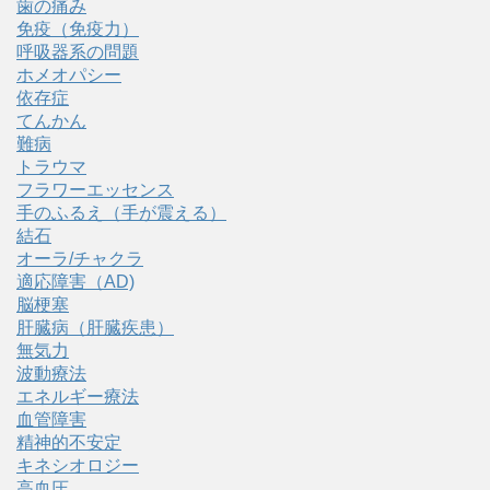
歯の痛み
免疫（免疫力）
呼吸器系の問題
ホメオパシー
依存症
てんかん
難病
トラウマ
フラワーエッセンス
手のふるえ（手が震える）
結石
オーラ/チャクラ
適応障害（AD)
脳梗塞
肝臓病（肝臓疾患）
無気力
波動療法
エネルギー療法
血管障害
精神的不安定
キネシオロジー
高血圧