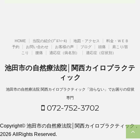
HOME
当院の紹介(ﾌﾟﾛﾌｨｰﾙ)
地図・アクセス
料金・ＷＥＢ
予約
お問い合わせ
お客様の声
ブログ
頭痛
肩こり/首
こり
腰痛
適応症（病名別）
適応症（症状別）
池田市の自然療法院│関西カイロプラクテ
ィック
池田市の自然療法院 関西カイロプラクティック「治らない」でお困りの症状
専門
072-752-3702
Copyright© 池田市の自然療法院│関西カイロプラクティック ,
2026 AllRights Reserved.