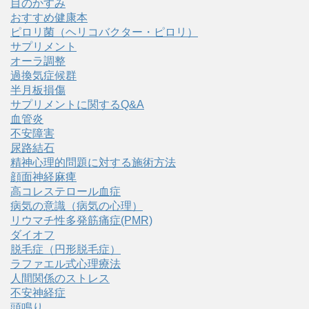
目のかすみ
おすすめ健康本
ピロリ菌（ヘリコバクター・ピロリ）
サプリメント
オーラ調整
過換気症候群
半月板損傷
サプリメントに関するQ&A
血管炎
不安障害
尿路結石
精神心理的問題に対する施術方法
顔面神経麻痺
高コレステロール血症
病気の意識（病気の心理）
リウマチ性多発筋痛症(PMR)
ダイオフ
脱毛症（円形脱毛症）
ラファエル式心理療法
人間関係のストレス
不安神経症
頭鳴り