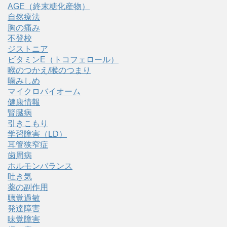
AGE（終末糖化産物）
自然療法
胸の痛み
不登校
ジストニア
ビタミンE（トコフェロール）
喉のつかえ/喉のつまり
噛みしめ
マイクロバイオーム
健康情報
腎臓病
引きこもり
学習障害（LD）
耳管狭窄症
歯周病
ホルモンバランス
吐き気
薬の副作用
聴覚過敏
発達障害
味覚障害