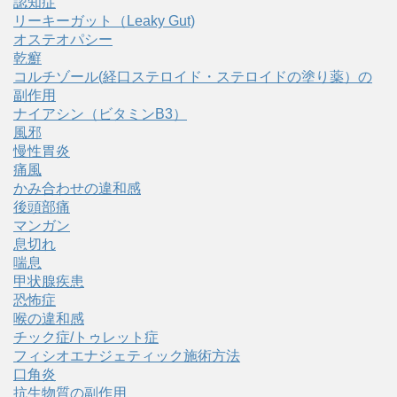
認知症
リーキーガット（Leaky Gut)
オステオパシー
乾癬
コルチゾール(経口ステロイド・ステロイドの塗り薬）の
副作用
ナイアシン（ビタミンB3）
風邪
慢性胃炎
痛風
かみ合わせの違和感
後頭部痛
マンガン
息切れ
喘息
甲状腺疾患
恐怖症
喉の違和感
チック症/トゥレット症
フィシオエナジェティック施術方法
口角炎
抗生物質の副作用