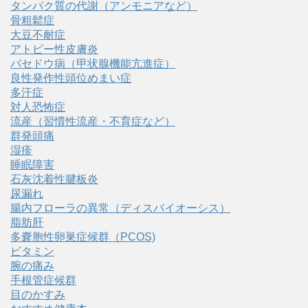
タンパク質の代謝（アンモニアなど）
骨粗鬆症
大豆不耐症
アトピー性皮膚炎
バセドウ病（甲状腺機能亢進症）
良性発作性頭位めまい症
多汗症
対人恐怖症
流産（習慣性流産・不育症など）
群発頭痛
湿疹
睡眠障害
石灰沈着性腱板炎
尿漏れ
腸内フローラの異常（ディスバイオーシス）
脂肪肝
多嚢胞性卵巣症候群（PCOS)
ビタミン
腕の痛み
手根管症候群
目のかすみ