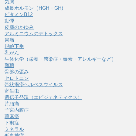
気胸
成長ホルモン（HGH・GH)
ビタミンB12
動悸
皮膚のかゆみ
アルミニウムのデトックス
胃痛
眼瞼下垂
乳がん
生体化学（栄養・感染症・毒素・アレルギーなど）
難聴
骨盤の歪み
セロトニン
帯状疱疹ヘルペスウイルス
寄生虫
遺伝子発現（エピジェネティクス）
片頭痛
子宮内膜症
蕁麻疹
下痢症
ミネラル
低血糖症