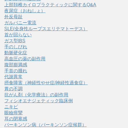
上部頚椎カイロプラクティックに関するQ&A
夜尿症（おねしょ）
外反母趾
ガルバニー電流
SLE(全身性ループスエリテマトーデス）
首が回らない
ガス型IBS
手のしびれ
動脈硬化症
高血圧の薬の副作用
腹部膨満感
手首の腫れ
代謝異常
摂食障害（神経性やせ症/神経性過食症）
胃の不調
抗がん剤（化学療法）の副作用
フィシオエナジェティック臨床例
ニキビ
眼瞼痙攣
耳の閉塞感
パーキンソン病（パーキンソン症候群）