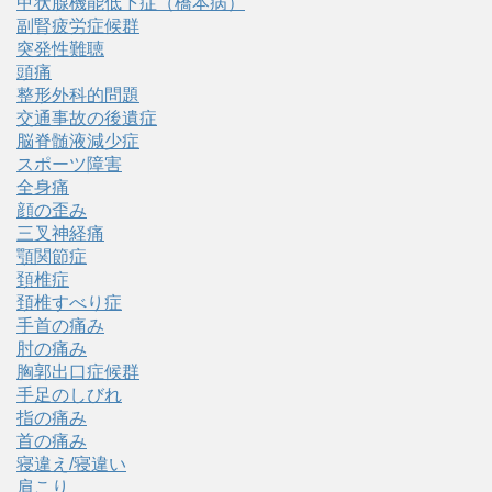
甲状腺機能低下症（橋本病）
副腎疲労症候群
突発性難聴
頭痛
整形外科的問題
交通事故の後遺症
脳脊髄液減少症
スポーツ障害
全身痛
顔の歪み
三叉神経痛
顎関節症
頚椎症
頚椎すべり症
手首の痛み
肘の痛み
胸郭出口症候群
手足のしびれ
指の痛み
首の痛み
寝違え/寝違い
肩こり