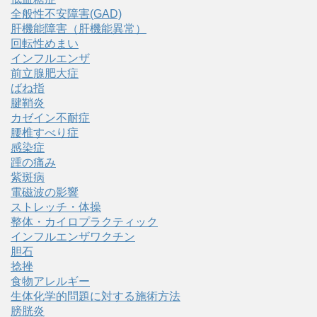
全般性不安障害(GAD)
肝機能障害（肝機能異常）
回転性めまい
インフルエンザ
前立腺肥大症
ばね指
腱鞘炎
カゼイン不耐症
腰椎すべり症
感染症
踵の痛み
紫斑病
電磁波の影響
ストレッチ・体操
整体・カイロプラクティック
インフルエンザワクチン
胆石
捻挫
食物アレルギー
生体化学的問題に対する施術方法
膀胱炎