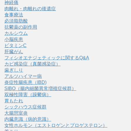
神経痛
肉離れ・肉離れの後遺症
食事療法
必須脂肪酸
抗鬱薬の副作用
カルシウム
小脳疾患
ビタミンC
肝臓がん
フィシオエナジェティックに関するQ&A
カビ感染症（真菌感染症）
歯ぎしり
アルツハイマー病
炎症性腸疾患（IBD)
SIBO（腸内細菌異常増殖症候群）
双極性障害（躁鬱病）
胃もたれ
シックハウス症候群
大腸憩室炎
内臓意識（病的意識）
女性ホルモン（エストロゲンとプロゲステロン）