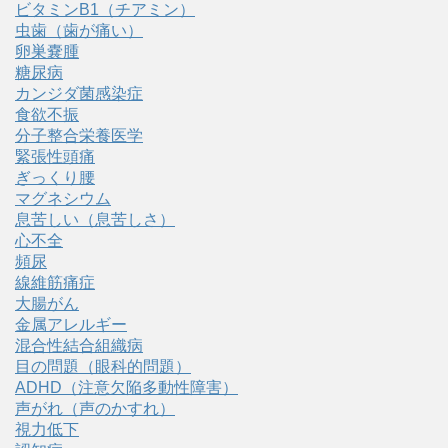
ビタミンB1（チアミン）
虫歯（歯が痛い）
卵巣嚢腫
糖尿病
カンジダ菌感染症
食欲不振
分子整合栄養医学
緊張性頭痛
ぎっくり腰
マグネシウム
息苦しい（息苦しさ）
心不全
頻尿
線維筋痛症
大腸がん
金属アレルギー
混合性結合組織病
目の問題（眼科的問題）
ADHD（注意欠陥多動性障害）
声がれ（声のかすれ）
視力低下