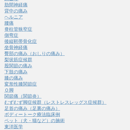
肋間神経痛
背中の痛み
ヘルニア
腰痛
脊柱管狭窄症
側弯症
後縦靭帯骨化症
坐骨神経痛
臀部の痛み（おしりの痛み）
梨状筋症候群
股関節の痛み
下肢の痛み
膝の痛み
変形性膝関節症
Ｏ脚
関節痛（関節炎）
むずむず脚症候群（レストレスレッグス症候群）
足首の痛み（足裏の痛み）
ボディートーク療法臨床例
ペット（犬・猫など）の施術
東洋医学