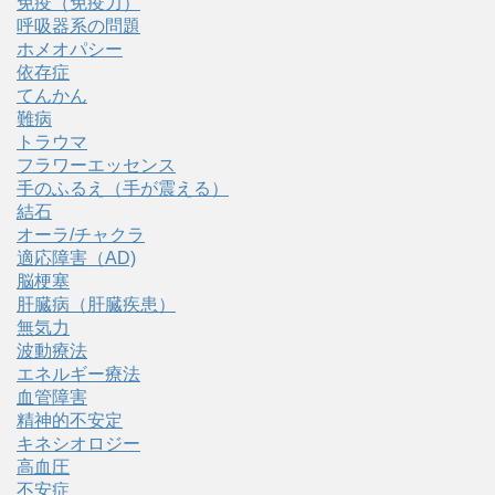
免疫（免疫力）
呼吸器系の問題
ホメオパシー
依存症
てんかん
難病
トラウマ
フラワーエッセンス
手のふるえ（手が震える）
結石
オーラ/チャクラ
適応障害（AD)
脳梗塞
肝臓病（肝臓疾患）
無気力
波動療法
エネルギー療法
血管障害
精神的不安定
キネシオロジー
高血圧
不安症