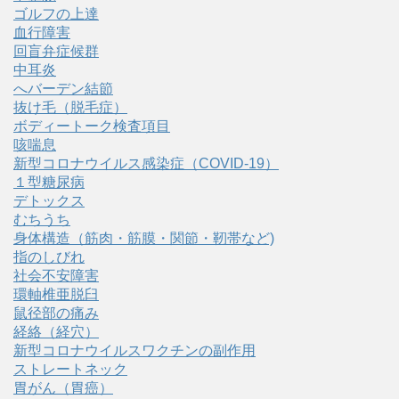
ゴルフの上達
血行障害
回盲弁症候群
中耳炎
へバーデン結節
抜け毛（脱毛症）
ボディートーク検査項目
咳喘息
新型コロナウイルス感染症（COVID‑19）
１型糖尿病
デトックス
むちうち
身体構造（筋肉・筋膜・関節・靭帯など)
指のしびれ
社会不安障害
環軸椎亜脱臼
鼠径部の痛み
経絡（経穴）
新型コロナウイルスワクチンの副作用
ストレートネック
胃がん（胃癌）