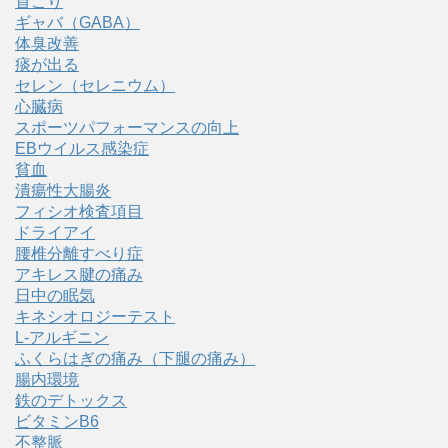
首こり
ギャバ（GABA）
体臭改善
痰が出る
セレン（セレニウム）
心臓病
スポーツパフォーマンスの向上
EBウイルス感染症
貧血
潰瘍性大腸炎
フィシオ検査項目
ドライアイ
腰椎分離すべり症
アキレス腱の痛み
日中の眠気
キネシオロジーテスト
L-アルギニン
ふくらはぎの痛み（下腿の痛み）
腸内環境
鉄のデトックス
ビタミンB6
不整脈