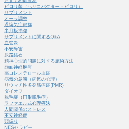
おすすめ健康本
ピロリ菌（ヘリコバクター・ピロリ）
サプリメント
オーラ調整
過換気症候群
半月板損傷
サプリメントに関するQ&A
血管炎
不安障害
尿路結石
精神心理的問題に対する施術方法
顔面神経麻痺
高コレステロール血症
病気の意識（病気の心理）
リウマチ性多発筋痛症(PMR)
ダイオフ
脱毛症（円形脱毛症）
ラファエル式心理療法
人間関係のストレス
不安神経症
頭鳴り
NESセラピー