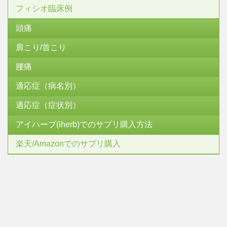
フィシオ臨床例
頭痛
肩こり/首こり
腰痛
適応症（病名別）
適応症（症状別）
アイハーブ(iherb)でのサプリ購入方法
楽天/Amazonでのサプリ購入