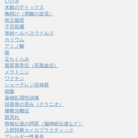
いびき
水銀のデトックス
胸焼け（胃酸の逆流）
前立腺癌
子宮筋腫
単純ヘルペスウイルス
カリウム
アミノ酸
咳
立ちくらみ
脂質異常症（高脂血症）
メラトニン
ワクチン
シェーグレン症候群
頻脈
薬物乱用性頭痛
頭蓋骨の歪み（クラニオ）
腰椎分離症
肌荒れ
情報伝達の問題（脳神経伝達など）
上部頚椎カイロプラクティック
アレルギー性鼻炎