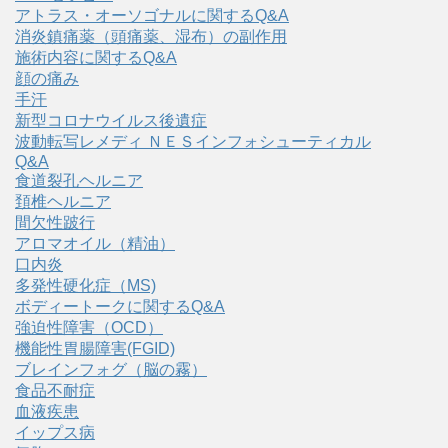
アトラス・オーソゴナルに関するQ&A
消炎鎮痛薬（頭痛薬、湿布）の副作用
施術内容に関するQ&A
顔の痛み
手汗
新型コロナウイルス後遺症
波動転写レメディ ＮＥＳインフォシューティカル
Q&A
食道裂孔ヘルニア
頚椎ヘルニア
間欠性跛行
アロマオイル（精油）
口内炎
多発性硬化症（MS)
ボディートークに関するQ&A
強迫性障害（OCD）
機能性胃腸障害(FGID)
ブレインフォグ（脳の霧）
食品不耐症
血液疾患
イップス病