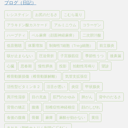
ブログ（日記）
L-システイン
お尻のだるさ
こむら返り
アラキドン酸カスケード
アルミニウム
コラーゲン
ハーブティ
ベル麻痺（顔面神経麻痺）
二次胆汁酸
低音難聴
体重増加
制御性T細胞（Treg細胞）
前立腺炎
咳が止まらない
圧迫骨折
子宮腺筋症
季節性うつ
後鼻漏
心臓
思春期
慢性膵炎
投影
拍動性耳鳴り
望診
椎骨動脈損傷（椎骨動脈解離）
気管支拡張症
活性型ビタミンＢ２
活舌が悪い
炎症
甲状腺炎
異汗性湿疹
目の充血
肛門のかゆみ
肺がん
背中のだるさ
背骨の矯正
腹痛
頚椎症性神経根症
顔のしびれ
食後の腹痛
骨棘
麻痺
麻酔が効かない
黄疸
ＢＮＰ（脳性ナトリム利尿ﾍﾟﾌﾟﾁﾄﾞ）