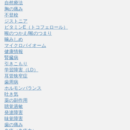
自然療法
胸の痛み
不登校
ジストニア
ビタミンE（トコフェロール）
喉のつかえ/喉のつまり
噛みしめ
マイクロバイオーム
健康情報
腎臓病
引きこもり
学習障害（LD）
耳管狭窄症
歯周病
ホルモンバランス
吐き気
薬の副作用
聴覚過敏
発達障害
味覚障害
歯の痛み