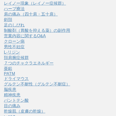
レイノー現象（レイノー症候群）
ハーブ療法
肩の痛み（四十肩・五十肩）
斜頚
足のしびれ
制酸剤（胃酸を抑える薬）の副作用
営業内容に関するQ&A
クローン病
男性不妊症
L-リジン
頚肩腕症候群
７つのチャクラエネルギー
亜鉛
PATM
ドライマウス
グルテン不耐性（グルテン不耐症）
脳疾患
精神疾患
パントテン酸
目の痛み
乾燥肌（皮膚の乾燥）