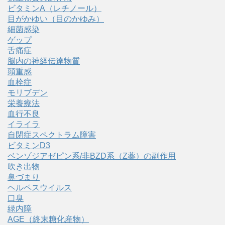
ビタミンA（レチノール）
目がかゆい（目のかゆみ）
細菌感染
ゲップ
舌痛症
脳内の神経伝達物質
頭重感
血栓症
モリブデン
栄養療法
血行不良
イライラ
自閉症スペクトラム障害
ビタミンD3
ベンゾジアゼピン系/非BZD系（Z薬）の副作用
吹き出物
鼻づまり
ヘルペスウイルス
口臭
緑内障
AGE（終末糖化産物）