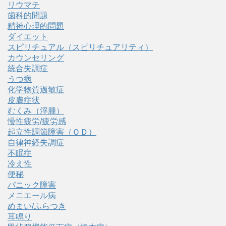
リウマチ
歯科的問題
精神心理的問題
ダイエット
スピリチュアル（スピリチュアリティ）
カウンセリング
統合失調症
うつ病
化学物質過敏症
皮膚症状
むくみ（浮腫）
慢性疲労/疲労感
起立性調節障害（ＯＤ）
自律神経失調症
不眠症
冷え性
便秘
パニック障害
メニエール病
めまい/ふらつき
耳鳴り