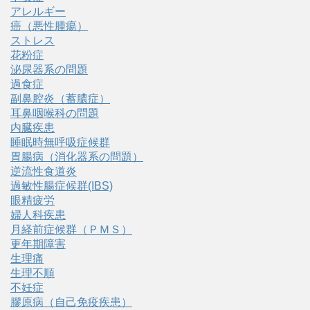
アレルギー
癌（悪性腫瘍）
ストレス
花粉症
泌尿器系の問題
過食症
副鼻腔炎（蓄膿症）
耳鼻咽喉科の問題
内臓疾患
睡眠時無呼吸症候群
胃腸病（消化器系の問題）
逆流性食道炎
過敏性腸症候群(IBS)
眼精疲労
婦人科疾患
月経前症候群（ＰＭＳ）
更年期障害
生理痛
生理不順
不妊症
膠原病（自己免疫疾患）