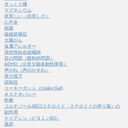
ぎっくり腰
マグネシウム
息苦しい（息苦しさ）
心不全
頻尿
線維筋痛症
大腸がん
金属アレルギー
混合性結合組織病
目の問題（眼科的問題）
ADHD（注意欠陥多動性障害）
声がれ（声のかすれ）
視力低下
認知症
リーキーガット（Leaky Gut)
オステオパシー
乾癬
コルチゾール(経口ステロイド・ステロイドの塗り薬）の
副作用
ナイアシン（ビタミンB3）
風邪