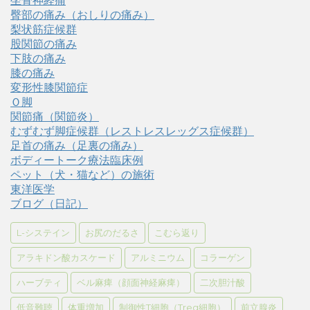
坐骨神経痛
臀部の痛み（おしりの痛み）
梨状筋症候群
股関節の痛み
下肢の痛み
膝の痛み
変形性膝関節症
Ｏ脚
関節痛（関節炎）
むずむず脚症候群（レストレスレッグス症候群）
足首の痛み（足裏の痛み）
ボディートーク療法臨床例
ペット（犬・猫など）の施術
東洋医学
ブログ（日記）
L-システイン
お尻のだるさ
こむら返り
アラキドン酸カスケード
アルミニウム
コラーゲン
ハーブティ
ベル麻痺（顔面神経麻痺）
二次胆汁酸
低音難聴
体重増加
制御性T細胞（Treg細胞）
前立腺炎