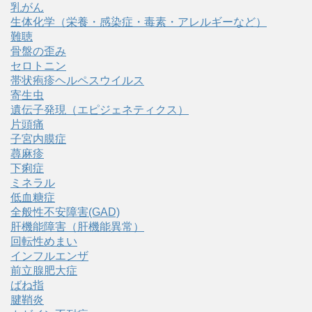
乳がん
生体化学（栄養・感染症・毒素・アレルギーなど）
難聴
骨盤の歪み
セロトニン
帯状疱疹ヘルペスウイルス
寄生虫
遺伝子発現（エピジェネティクス）
片頭痛
子宮内膜症
蕁麻疹
下痢症
ミネラル
低血糖症
全般性不安障害(GAD)
肝機能障害（肝機能異常）
回転性めまい
インフルエンザ
前立腺肥大症
ばね指
腱鞘炎