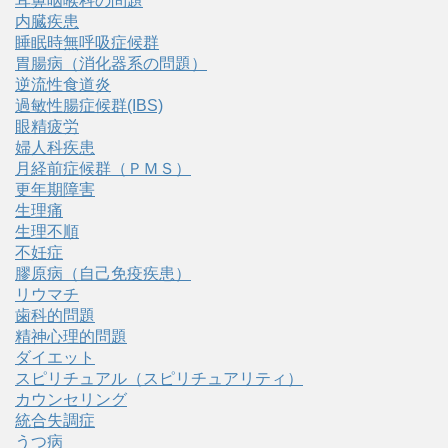
耳鼻咽喉科の問題
内臓疾患
睡眠時無呼吸症候群
胃腸病（消化器系の問題）
逆流性食道炎
過敏性腸症候群(IBS)
眼精疲労
婦人科疾患
月経前症候群（ＰＭＳ）
更年期障害
生理痛
生理不順
不妊症
膠原病（自己免疫疾患）
リウマチ
歯科的問題
精神心理的問題
ダイエット
スピリチュアル（スピリチュアリティ）
カウンセリング
統合失調症
うつ病