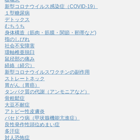
新型コロナウイルス感染症（COVID‑19）
１型糖尿病
デトックス
むちうち
身体構造（筋肉・筋膜・関節・靭帯など)
指のしびれ
社会不安障害
環軸椎亜脱臼
鼠径部の痛み
経絡（経穴）
新型コロナウイルスワクチンの副作用
ストレートネック
胃がん（胃癌）
タンパク質の代謝（アンモニアなど）
骨粗鬆症
大豆不耐症
アトピー性皮膚炎
バセドウ病（甲状腺機能亢進症）
良性発作性頭位めまい症
多汗症
対人恐怖症