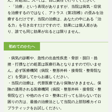
ん。対処法については、自己責任で行ってください。
・「治療」という表現がありますが、当院は病気・症状
を治療するのではなく、アトラス（第1頚椎）の歪みを治
療するだけです。当院の治療は、あなたの中にある「治
る力」を引き出すだけですので、効果には個人差があ
り、誰でも同じ効果が出るとは限りません。
初めてのかたへ
・病気の診断や、急性の出血性疾患・骨折・脱臼・捻
挫・打撲などの処置は医療行為となりますので行いませ
ん。必ず医療機関（病院・整形外科・接骨院・整骨院な
ど）を受診してからお越しください。
・当院の治療は、代替医療であり保険がききません。保
険の適用される医療機関（病院・整形外科・接骨院・整
骨院など）や他のカイロ・整体に行っても治らないでお
困りの方は、最後の治療法として当院の上部頚椎カイロ
プラティックをお試しください。