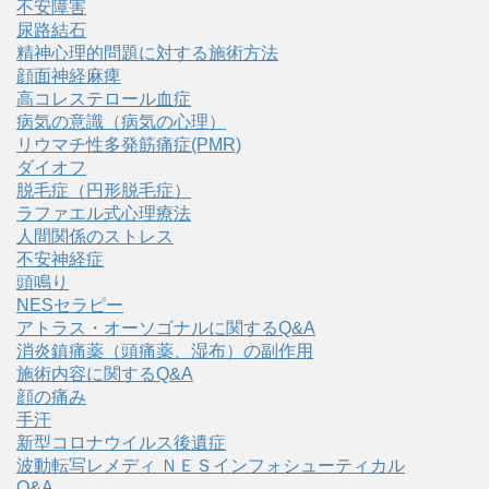
不安障害
尿路結石
精神心理的問題に対する施術方法
顔面神経麻痺
高コレステロール血症
病気の意識（病気の心理）
リウマチ性多発筋痛症(PMR)
ダイオフ
脱毛症（円形脱毛症）
ラファエル式心理療法
人間関係のストレス
不安神経症
頭鳴り
NESセラピー
アトラス・オーソゴナルに関するQ&A
消炎鎮痛薬（頭痛薬、湿布）の副作用
施術内容に関するQ&A
顔の痛み
手汗
新型コロナウイルス後遺症
波動転写レメディ ＮＥＳインフォシューティカル
Q&A