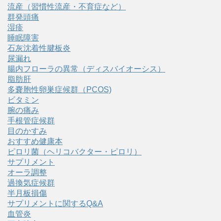
流産（習慣性流産・不育症など）
群発頭痛
湿疹
睡眠障害
石灰沈着性腱板炎
尿漏れ
腸内フローラの異常（ディスバイオーシス）
脂肪肝
多嚢胞性卵巣症候群（PCOS)
ビタミン
腕の痛み
手根管症候群
目のかすみ
おすすめ健康本
ピロリ菌（ヘリコバクター・ピロリ）
サプリメント
オーラ調整
過換気症候群
半月板損傷
サプリメントに関するQ&A
血管炎