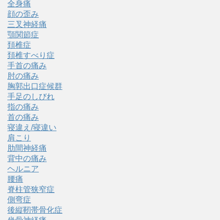
全身痛
顔の歪み
三叉神経痛
顎関節症
頚椎症
頚椎すべり症
手首の痛み
肘の痛み
胸郭出口症候群
手足のしびれ
指の痛み
首の痛み
寝違え/寝違い
肩こり
肋間神経痛
背中の痛み
ヘルニア
腰痛
脊柱管狭窄症
側弯症
後縦靭帯骨化症