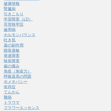
健康情報
腎臓病
引きこもり
学習障害（LD）
耳管狭窄症
歯周病
ホルモンバランス
吐き気
薬の副作用
聴覚過敏
発達障害
味覚障害
歯の痛み
免疫（免疫力）
呼吸器系の問題
ホメオパシー
依存症
てんかん
難病
トラウマ
フラワーエッセンス