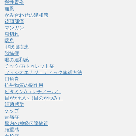
慢性胃炎
痛風
かみ合わせの違和感
後頭部痛
マンガン
息切れ
喘息
甲状腺疾患
恐怖症
喉の違和感
チック症/トゥレット症
フィシオエナジェティック施術方法
口角炎
抗生物質の副作用
ビタミンA（レチノール）
目がかゆい（目のかゆみ）
細菌感染
ゲップ
舌痛症
脳内の神経伝達物質
頭重感