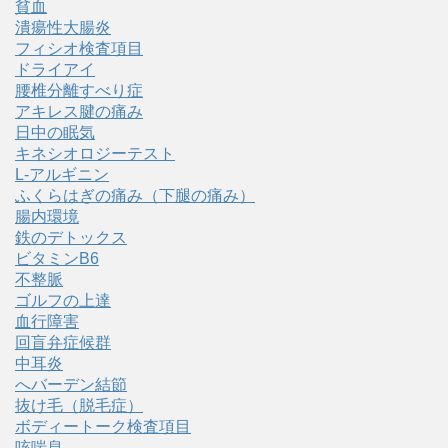
貧血
潰瘍性大腸炎
フィシオ検査項目
ドライアイ
腰椎分離すべり症
アキレス腱の痛み
日中の眠気
キネシオロジーテスト
L-アルギニン
ふくらはぎの痛み（下腿の痛み）
腸内環境
鉄のデトックス
ビタミンB6
不整脈
ゴルフの上達
血行障害
回盲弁症候群
中耳炎
へバーデン結節
抜け毛（脱毛症）
ボディートーク検査項目
咳喘息