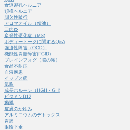
食道裂孔ヘルニア
頚椎ヘルニア
間欠性跛行
アロマオイル（精油）
口内炎
多発性硬化症（MS)
ボディートークに関するQ&A
強迫性障害（OCD）
機能性胃腸障害(FGID)
ブレインフォグ（脳の霧）
食品不耐症
血液疾患
イップス病
気胸
成長ホルモン（HGH・GH)
ビタミンB12
動悸
皮膚のかゆみ
アルミニウムのデトックス
胃痛
眼瞼下垂