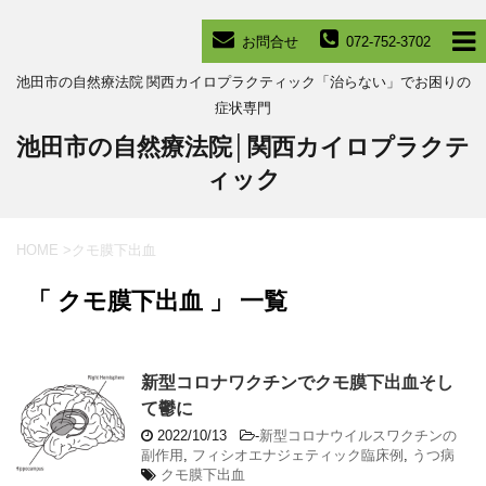
お問合せ
072-752-3702
池田市の自然療法院 関西カイロプラクティック「治らない」でお困りの
症状専門
池田市の自然療法院│関西カイロプラクテ
ィック
HOME
>
クモ膜下出血
「 クモ膜下出血 」 一覧
新型コロナワクチンでクモ膜下出血そし
て鬱に
2022/10/13
-
新型コロナウイルスワクチンの
副作用
,
フィシオエナジェティック臨床例
,
うつ病
クモ膜下出血