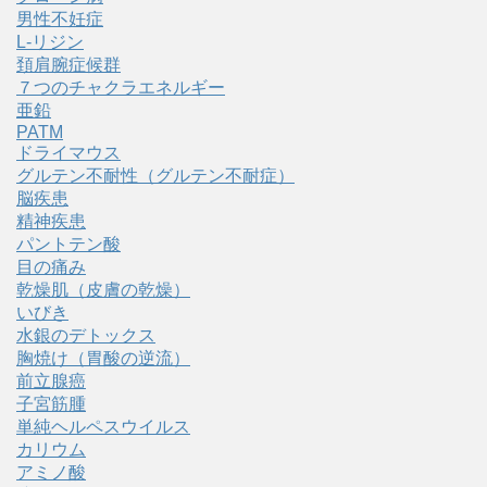
男性不妊症
L-リジン
頚肩腕症候群
７つのチャクラエネルギー
亜鉛
PATM
ドライマウス
グルテン不耐性（グルテン不耐症）
脳疾患
精神疾患
パントテン酸
目の痛み
乾燥肌（皮膚の乾燥）
いびき
水銀のデトックス
胸焼け（胃酸の逆流）
前立腺癌
子宮筋腫
単純ヘルペスウイルス
カリウム
アミノ酸