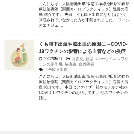
こんにちは。大阪府池田市/阪急宝塚線池田駅の自然
療法治療院【関西カイロプラクティック】院長の鹿
島 佑介です。 先日、くも膜下出血になりしばらく
来院されていなかった方が来院されました。 フィシ
オエナジェ ...
くも膜下出血や脳出血の原因に～COVID-
19ワクチンの影響による血管などの炎症
2022/05/27
-
血管炎
,
新型コロナウイルスワク
チンの副作用
,
脳疾患
,
血管障害
クモ膜下出血
こんにちは。大阪府池田市/阪急宝塚線池田駅の自然
療法治療院【関西カイロプラクティック】院長の鹿
島 佑介です。 本日はファイザー社やモデルナ社の
COVID-19ワクチンのお話しです。 他のワクチンの
話し ...