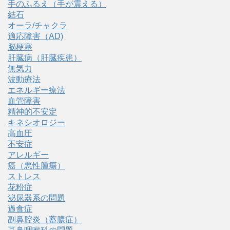
手のふるえ（手が震える）
結石
オーラ/チャクラ
適応障害（AD)
脳梗塞
肝臓病（肝臓疾患）
無気力
波動療法
エネルギー療法
血管障害
精神的不安定
キネシオロジー
高血圧
不安症
アレルギー
癌（悪性腫瘍）
ストレス
花粉症
泌尿器系の問題
過食症
副鼻腔炎（蓄膿症）