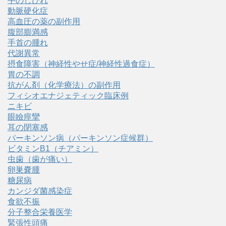
手のしびれ
動脈硬化症
高血圧の薬の副作用
腹部膨満感
手首の腫れ
代謝異常
摂食障害（神経性やせ症/神経性過食症）
胃の不調
抗がん剤（化学療法）の副作用
フィシオエナジェティック臨床例
ニキビ
眼瞼痙攣
耳の閉塞感
パーキンソン病（パーキンソン症候群）
ビタミンB1（チアミン）
虫歯（歯が痛い）
卵巣嚢腫
糖尿病
カンジダ菌感染症
食欲不振
分子整合栄養医学
緊張性頭痛