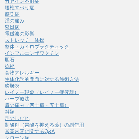
カゼイン不耐症
腰椎すべり症
感染症
踵の痛み
紫斑病
電磁波の影響
ストレッチ・体操
整体・カイロプラクティック
インフルエンザワクチン
胆石
捻挫
食物アレルギー
生体化学的問題に対する施術方法
膀胱炎
レイノー現象（レイノー症候群）
ハーブ療法
肩の痛み（四十肩・五十肩）
斜頚
足のしびれ
制酸剤（胃酸を抑える薬）の副作用
営業内容に関するQ&A
クローン病