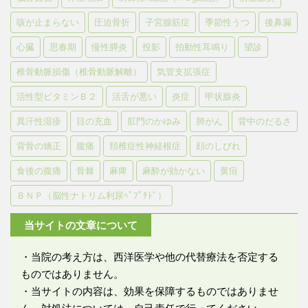
咳が止まらない
圧迫骨折
子宮腺筋症
季節性うつ
後鼻漏
心臓
思春期
慢性膵炎
投影
拍動性耳鳴り
望診
椎骨動脈損傷（椎骨動脈解離）
気管支拡張症
活性型ビタミンＢ２
活舌が悪い
炎症
甲状腺炎
異汗性湿疹
目の充血
肛門のかゆみ
肺がん
背中のだるさ
背骨の矯正
腹痛
頚椎症性神経根症
顔のしびれ
食後の腹痛
骨棘
麻痺
麻酔が効かない
黄疸
ＢＮＰ（脳性ナトリム利尿ﾍﾟﾌﾟﾁﾄﾞ）
当サイトの文章について
・当院の考え方は、西洋医学や他の代替療法を否定する
ものではありません。
・当サイトの内容は、効果を保障するものではありませ