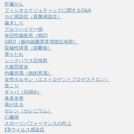
肝臓がん
フィシオエナジェティックに関するQ&A
カビ感染症（真菌感染症）
歯ぎしり
アルツハイマー病
炎症性腸疾患（IBD)
SIBO（腸内細菌異常増殖症候群）
双極性障害（躁鬱病）
胃もたれ
シックハウス症候群
大腸憩室炎
内臓意識（病的意識）
女性ホルモン（エストロゲンとプロゲステロン）
首こり
ギャバ（GABA）
体臭改善
痰が出る
セレン（セレニウム）
心臓病
スポーツパフォーマンスの向上
EBウイルス感染症