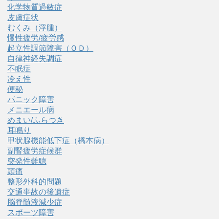
化学物質過敏症
皮膚症状
むくみ（浮腫）
慢性疲労/疲労感
起立性調節障害（ＯＤ）
自律神経失調症
不眠症
冷え性
便秘
パニック障害
メニエール病
めまい/ふらつき
耳鳴り
甲状腺機能低下症（橋本病）
副腎疲労症候群
突発性難聴
頭痛
整形外科的問題
交通事故の後遺症
脳脊髄液減少症
スポーツ障害