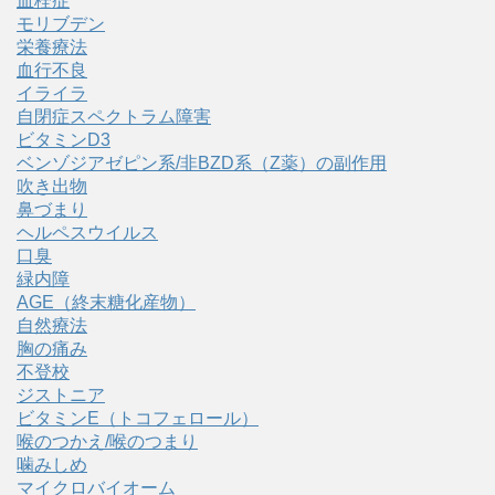
血栓症
モリブデン
栄養療法
血行不良
イライラ
自閉症スペクトラム障害
ビタミンD3
ベンゾジアゼピン系/非BZD系（Z薬）の副作用
吹き出物
鼻づまり
ヘルペスウイルス
口臭
緑内障
AGE（終末糖化産物）
自然療法
胸の痛み
不登校
ジストニア
ビタミンE（トコフェロール）
喉のつかえ/喉のつまり
噛みしめ
マイクロバイオーム