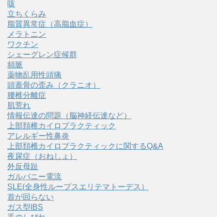
咳
立ちくらみ
脂質異常症（高脂血症）
メラトニン
ワクチン
シェーグレン症候群
頻脈
薬物乱用性頭痛
頭蓋骨の歪み（クラニオ）
腰椎分離症
肌荒れ
情報伝達の問題（脳神経伝達など）
上部頚椎カイロプラクティック
アレルギー性鼻炎
上部頚椎カイロプラクティックに関するQ&A
夜尿症（おねしょ）
外反母趾
ガルバニー電流
SLE(全身性ループスエリテマトーデス）
首が回らない
ガス型IBS